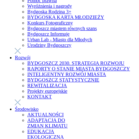
Pomoc prawna
Wyróżnienia i nagrody
Bydgoska Rodzina 3+
BYDGOSKA KARTA MŁODZIEŻY
Konkurs Fotograficzny
Bydgoszcz miastem równych szans
Bydgoszcz Informuje
Urban Lab - Miasto dla Młodych
Urodziny Bydgoszczy
Rozwój
BYDGOSZCZ 2030. STRATEGIA ROZWOJU
RAPORTY O STANIE MIASTA BYDGOSZCZY
INTELIGENTNY ROZWÓJ MIASTA
BYDGOSZCZ STATYSTYCZNIE
REWITALIZACJA
Projekty europejskie
KONTAKT
Środowisko
AKTUALNOŚCI
ADAPTACJA DO
ZMIAN KLIMATU
EDUKACJA
EKOLOGICZNA