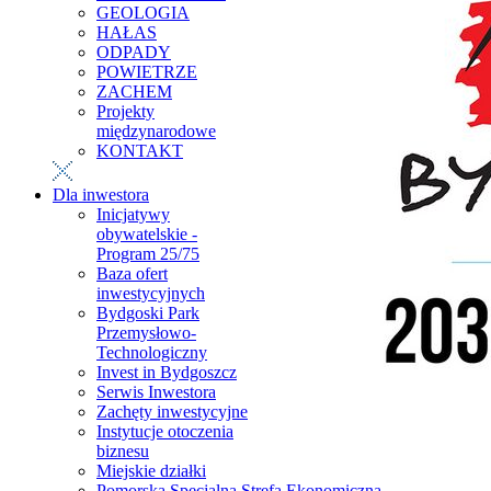
GEOLOGIA
HAŁAS
ODPADY
POWIETRZE
ZACHEM
Projekty
międzynarodowe
KONTAKT
Dla inwestora
Inicjatywy
obywatelskie -
Program 25/75
Baza ofert
inwestycyjnych
Bydgoski Park
Przemysłowo-
Technologiczny
Invest in Bydgoszcz
Serwis Inwestora
Zachęty inwestycyjne
Instytucje otoczenia
biznesu
Miejskie działki
Pomorska Specjalna Strefa Ekonomiczna