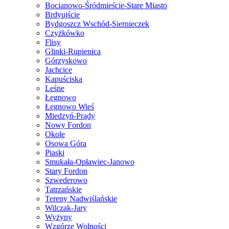
Bocianowo-Śródmieście-Stare Miasto
Brdyujście
Bydgoszcz Wschód-Siernieczek
Czyżkówko
Flisy
Glinki-Rupienica
Górzyskowo
Jachcice
Kapuściska
Leśne
Łęgnowo
Łęgnowo Wieś
Miedzyń-Prądy
Nowy Fordon
Okole
Osowa Góra
Piaski
Smukała-Opławiec-Janowo
Stary Fordon
Szwederowo
Tatrzańskie
Tereny Nadwiślańskie
Wilczak-Jary
Wyżyny
Wzgórze Wolności