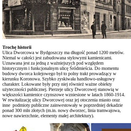
Trochę historii
Ulica Dworcowa w Bydgoszczy ma długość ponad 1200 metrów.
Niemal w całości jest zabudowana stylowymi kamienicami.
Uznawana jest za jedną z ważniejszych pod względem
historycznym i funkcjonalnym ulicę Śródmieścia. Do momentu
budowy dworca kolejowego był to polny trakt prowadzący w
kierunku Koronowa. Szybko zyskiwała handlowo-usługowy
charakter. Lokowane były przy niej również ważne obiekty
użyteczności publicznej. Pierzeje ulicy Dworcowej stanowią w
większości kamienice czynszowe wzniesione w latach 1860-1914.
W rewitalizację ulicy Dworcowej oraz jej otoczenia miasto oraz
inne podmioty publiczne zainwestowały w poprzedniej dekadzie
ponad 300 mln złotych (m.in. nowy dworzec, linia tramwajowa,
nowe nawierzchnie, elementy małej architektury).