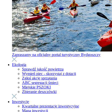
Zapraszamy na oficjalny portal turystyczny Bydgoszczy
Ekologia
Sprawdź jakość powietrza
Wymień piec - skorzystaj z dotacji
Zgłoś akcję sprzątania
ABC segregacji śmieci
Miejskie PSZOKI
Zbieranie deszczówki
Inwestycje
Kwartalne prezentacje inwestycyjne
Mapa inwestycji