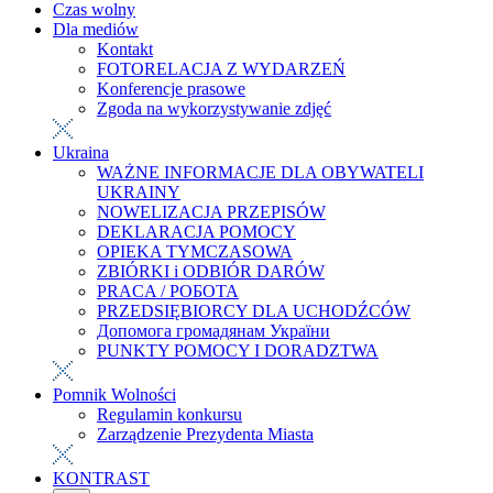
Czas wolny
Dla mediów
Kontakt
FOTORELACJA Z WYDARZEŃ
Konferencje prasowe
Zgoda na wykorzystywanie zdjęć
Ukraina
WAŻNE INFORMACJE DLA OBYWATELI
UKRAINY
NOWELIZACJA PRZEPISÓW
DEKLARACJA POMOCY
OPIEKA TYMCZASOWA
ZBIÓRKI i ODBIÓR DARÓW
PRACA / РОБОТА
PRZEDSIĘBIORCY DLA UCHODŹCÓW
Допомога громадянам України
PUNKTY POMOCY I DORADZTWA
Pomnik Wolności
Regulamin konkursu
Zarządzenie Prezydenta Miasta
KONTRAST