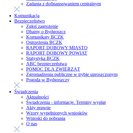
Zadania z dofinansowaniem centralnym
Komunikacja
Bezpieczeństwo
Zgłoś zagrożenie
Dbamy o Bydgoszcz
Komunikaty BCZK
Ostrzeżenia BCZK
RAPORT DOBOWY MIASTO
RAPORT DOBOWY POWIAT
Statystyka BCZK
ABC bezpieczeństwa
POMOC DLA ZWIERZĄT
Zgromadzenia publiczne w trybie uproszczonym
Pogoda w Bydgoszczy
Świadczenia
Aktualności
Świadczenia - informacje. Terminy wypłat
Akty prawne
Wzory wypełnionych wniosków
Wnioski do pobrania
O nas