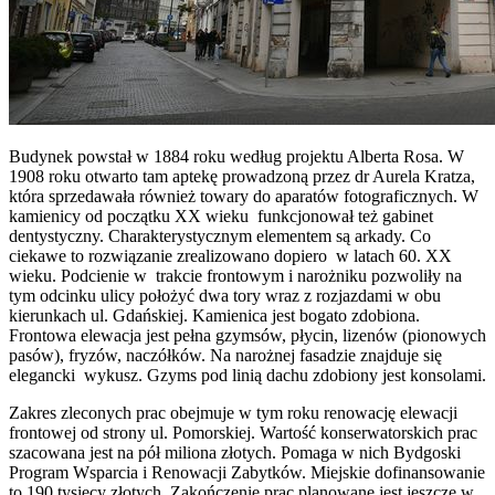
Budynek powstał w 1884 roku według projektu Alberta Rosa. W
1908 roku otwarto tam aptekę prowadzoną przez dr Aurela Kratza,
która sprzedawała również towary do aparatów fotograficznych. W
kamienicy od początku XX wieku funkcjonował też gabinet
dentystyczny. Charakterystycznym elementem są arkady. Co
ciekawe to rozwiązanie zrealizowano dopiero w latach 60. XX
wieku. Podcienie w trakcie frontowym i narożniku pozwoliły na
tym odcinku ulicy położyć dwa tory wraz z rozjazdami w obu
kierunkach ul. Gdańskiej. Kamienica jest bogato zdobiona.
Frontowa elewacja jest pełna gzymsów, płycin, lizenów (pionowych
pasów), fryzów, naczółków. Na narożnej fasadzie znajduje się
elegancki wykusz. Gzyms pod linią dachu zdobiony jest konsolami.
Zakres zleconych prac obejmuje w tym roku renowację elewacji
frontowej od strony ul. Pomorskiej. Wartość konserwatorskich prac
szacowana jest na pół miliona złotych. Pomaga w nich Bydgoski
Program Wsparcia i Renowacji Zabytków. Miejskie dofinansowanie
to 190 tysięcy złotych. Zakończenie prac planowane jest jeszcze w