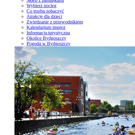
Sklep z pamiątkami
Wybierz nocleg
Co trzeba zobaczyć
Atrakcje dla dzieci
Zwiedzanie z przewodnikiem
Kalendarium imprez
Informacja turystyczna
Okolice Bydgoszczy
Pogoda w Bydgoszczy