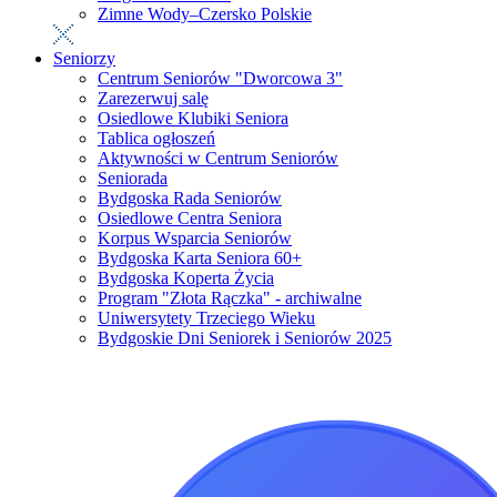
Zimne Wody–Czersko Polskie
Seniorzy
Centrum Seniorów "Dworcowa 3"
Zarezerwuj salę
Osiedlowe Klubiki Seniora
Tablica ogłoszeń
Aktywności w Centrum Seniorów
Seniorada
Bydgoska Rada Seniorów
Osiedlowe Centra Seniora
Korpus Wsparcia Seniorów
Bydgoska Karta Seniora 60+
Bydgoska Koperta Życia
Program "Złota Rączka" - archiwalne
Uniwersytety Trzeciego Wieku
Bydgoskie Dni Seniorek i Seniorów 2025