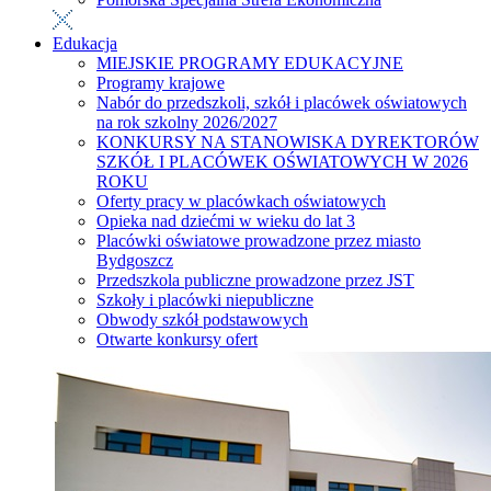
Edukacja
MIEJSKIE PROGRAMY EDUKACYJNE
Programy krajowe
Nabór do przedszkoli, szkół i placówek oświatowych
na rok szkolny 2026/2027
KONKURSY NA STANOWISKA DYREKTORÓW
SZKÓŁ I PLACÓWEK OŚWIATOWYCH W 2026
ROKU
Oferty pracy w placówkach oświatowych
Opieka nad dziećmi w wieku do lat 3
Placówki oświatowe prowadzone przez miasto
Bydgoszcz
Przedszkola publiczne prowadzone przez JST
Szkoły i placówki niepubliczne
Obwody szkół podstawowych
Otwarte konkursy ofert