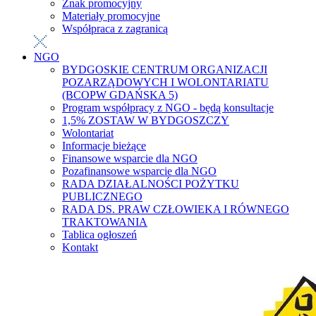
Znak promocyjny
Materiały promocyjne
Współpraca z zagranicą
NGO
BYDGOSKIE CENTRUM ORGANIZACJI
POZARZĄDOWYCH I WOLONTARIATU
(BCOPW GDAŃSKA 5)
Program współpracy z NGO - będą konsultacje
1,5% ZOSTAW W BYDGOSZCZY
Wolontariat
Informacje bieżące
Finansowe wsparcie dla NGO
Pozafinansowe wsparcie dla NGO
RADA DZIAŁALNOŚCI POŻYTKU
PUBLICZNEGO
RADA DS. PRAW CZŁOWIEKA I RÓWNEGO
TRAKTOWANIA
Tablica ogłoszeń
Kontakt