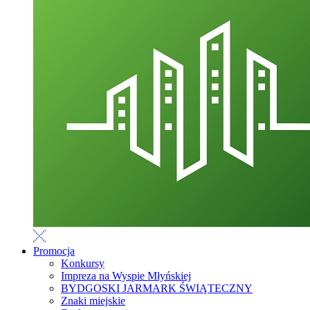
Promocja
Konkursy
Impreza na Wyspie Młyńskiej
BYDGOSKI JARMARK ŚWIĄTECZNY
Znaki miejskie