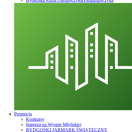
Bydgoska Karta Olimpijczyka/Paralimpijczyka
Promocja
Konkursy
Impreza na Wyspie Młyńskiej
BYDGOSKI JARMARK ŚWIĄTECZNY