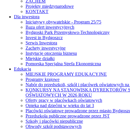
ZACHEM
Projekty międzynarodowe
KONTAKT
Dla inwestora
Inicjatywy obywatelskie - Program 25/75
Baza ofert inwestycyjnych
Bydgoski Park Przemysłowo-Technologiczny
Invest in Bydgoszcz
Serwis Inwestora
Zachęty inwestycyjne
Instytucje otoczenia biznesu
Miejskie działki
Pomorska Specjalna Strefa Ekonomiczna
Edukacja
MIEJSKIE PROGRAMY EDUKACYJNE
Programy krajowe
Nabór do przedszkoli, szkół i placówek oświatowych na
KONKURSY NA STANOWISKA DYREKTORÓW S
OŚWIATOWYCH W 2026 ROKU
Oferty pracy w placówkach oświatowych
Opieka nad dziećmi w wieku do lat 3
Placówki oświatowe prowadzone przez miasto Bydgosz
Przedszkola publiczne prowadzone przez JST
Szkoły i placówki niepubliczne
Obwody szkół podstawowych