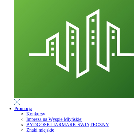
Promocja
Konkursy
Impreza na Wyspie Młyńskiej
BYDGOSKI JARMARK ŚWIĄTECZNY
Znaki miejskie