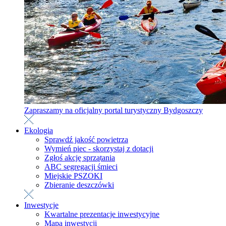
Zapraszamy na oficjalny portal turystyczny Bydgoszczy
Ekologia
Sprawdź jakość powietrza
Wymień piec - skorzystaj z dotacji
Zgłoś akcję sprzątania
ABC segregacji śmieci
Miejskie PSZOKI
Zbieranie deszczówki
Inwestycje
Kwartalne prezentacje inwestycyjne
Mapa inwestycji