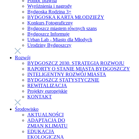
Pomoc prawna
Wyróżnienia i nagrody
Bydgoska Rodzina 3+
BYDGOSKA KARTA MŁODZIEŻY
Konkurs Fotograficzny
Bydgoszcz miastem równych szans
Bydgoszcz Informuje
Urban Lab - Miasto dla Młodych
Urodziny Bydgoszczy
Rozwój
BYDGOSZCZ 2030. STRATEGIA ROZWOJU
RAPORTY O STANIE MIASTA BYDGOSZCZY
INTELIGENTNY ROZWÓJ MIASTA
BYDGOSZCZ STATYSTYCZNIE
REWITALIZACJA
Projekty europejskie
KONTAKT
Środowisko
AKTUALNOŚCI
ADAPTACJA DO
ZMIAN KLIMATU
EDUKACJA
EKOLOGICZNA