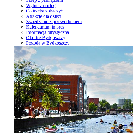
Sklep z pamiątkami
Wybierz nocleg
Co trzeba zobaczyć
Atrakcje dla dzieci
Zwiedzanie z przewodnikiem
Kalendarium imprez
Informacja turystyczna
Okolice Bydgoszczy
Pogoda w Bydgoszczy