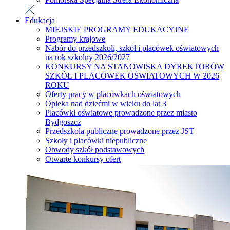
Edukacja
MIEJSKIE PROGRAMY EDUKACYJNE
Programy krajowe
Nabór do przedszkoli, szkół i placówek oświatowych
na rok szkolny 2026/2027
KONKURSY NA STANOWISKA DYREKTORÓW
SZKÓŁ I PLACÓWEK OŚWIATOWYCH W 2026
ROKU
Oferty pracy w placówkach oświatowych
Opieka nad dziećmi w wieku do lat 3
Placówki oświatowe prowadzone przez miasto
Bydgoszcz
Przedszkola publiczne prowadzone przez JST
Szkoły i placówki niepubliczne
Obwody szkół podstawowych
Otwarte konkursy ofert