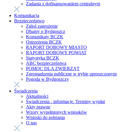
Zadania z dofinansowaniem centralnym
Komunikacja
Bezpieczeństwo
Zgłoś zagrożenie
Dbamy o Bydgoszcz
Komunikaty BCZK
Ostrzeżenia BCZK
RAPORT DOBOWY MIASTO
RAPORT DOBOWY POWIAT
Statystyka BCZK
ABC bezpieczeństwa
POMOC DLA ZWIERZĄT
Zgromadzenia publiczne w trybie uproszczonym
Pogoda w Bydgoszczy
Świadczenia
Aktualności
Świadczenia - informacje. Terminy wypłat
Akty prawne
Wzory wypełnionych wniosków
Wnioski do pobrania
O nas