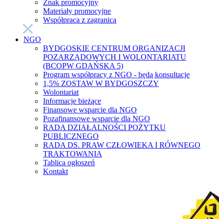
Znak promocyjny
Materiały promocyjne
Współpraca z zagranicą
NGO
BYDGOSKIE CENTRUM ORGANIZACJI
POZARZĄDOWYCH I WOLONTARIATU
(BCOPW GDAŃSKA 5)
Program współpracy z NGO - będą konsultacje
1,5% ZOSTAW W BYDGOSZCZY
Wolontariat
Informacje bieżące
Finansowe wsparcie dla NGO
Pozafinansowe wsparcie dla NGO
RADA DZIAŁALNOŚCI POŻYTKU
PUBLICZNEGO
RADA DS. PRAW CZŁOWIEKA I RÓWNEGO
TRAKTOWANIA
Tablica ogłoszeń
Kontakt