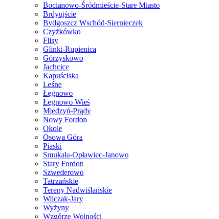
Bocianowo-Śródmieście-Stare Miasto
Brdyujście
Bydgoszcz Wschód-Siernieczek
Czyżkówko
Flisy
Glinki-Rupienica
Górzyskowo
Jachcice
Kapuściska
Leśne
Łęgnowo
Łęgnowo Wieś
Miedzyń-Prądy
Nowy Fordon
Okole
Osowa Góra
Piaski
Smukała-Opławiec-Janowo
Stary Fordon
Szwederowo
Tatrzańskie
Tereny Nadwiślańskie
Wilczak-Jary
Wyżyny
Wzgórze Wolności