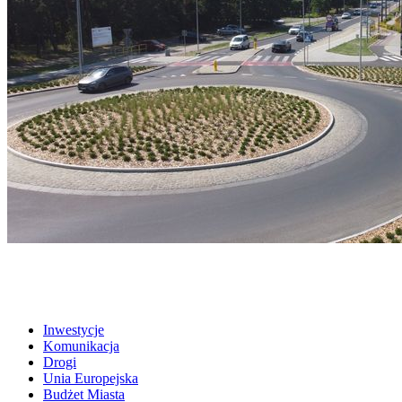
Inwestycje
Komunikacja
Drogi
Unia Europejska
Budżet Miasta