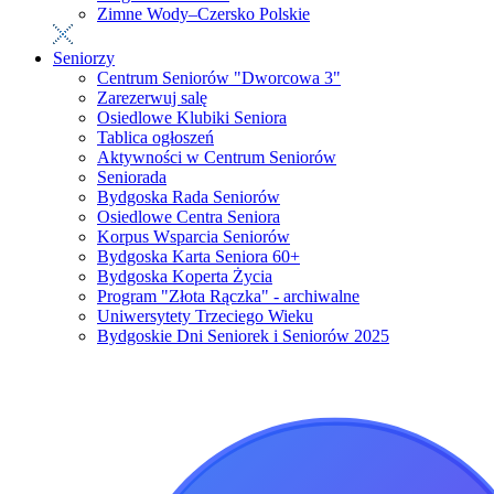
Zimne Wody–Czersko Polskie
Seniorzy
Centrum Seniorów "Dworcowa 3"
Zarezerwuj salę
Osiedlowe Klubiki Seniora
Tablica ogłoszeń
Aktywności w Centrum Seniorów
Seniorada
Bydgoska Rada Seniorów
Osiedlowe Centra Seniora
Korpus Wsparcia Seniorów
Bydgoska Karta Seniora 60+
Bydgoska Koperta Życia
Program "Złota Rączka" - archiwalne
Uniwersytety Trzeciego Wieku
Bydgoskie Dni Seniorek i Seniorów 2025