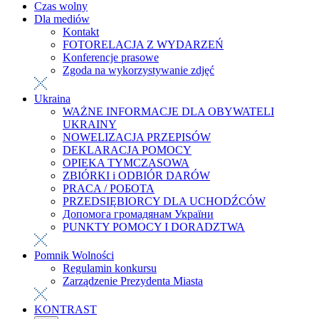
Czas wolny
Dla mediów
Kontakt
FOTORELACJA Z WYDARZEŃ
Konferencje prasowe
Zgoda na wykorzystywanie zdjęć
Ukraina
WAŻNE INFORMACJE DLA OBYWATELI
UKRAINY
NOWELIZACJA PRZEPISÓW
DEKLARACJA POMOCY
OPIEKA TYMCZASOWA
ZBIÓRKI i ODBIÓR DARÓW
PRACA / РОБОТА
PRZEDSIĘBIORCY DLA UCHODŹCÓW
Допомога громадянам України
PUNKTY POMOCY I DORADZTWA
Pomnik Wolności
Regulamin konkursu
Zarządzenie Prezydenta Miasta
KONTRAST