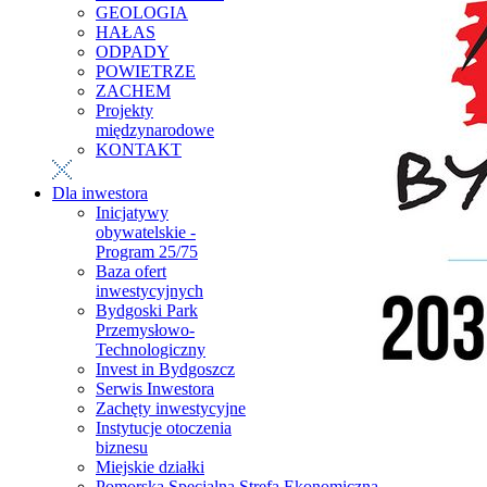
GEOLOGIA
HAŁAS
ODPADY
POWIETRZE
ZACHEM
Projekty
międzynarodowe
KONTAKT
Dla inwestora
Inicjatywy
obywatelskie -
Program 25/75
Baza ofert
inwestycyjnych
Bydgoski Park
Przemysłowo-
Technologiczny
Invest in Bydgoszcz
Serwis Inwestora
Zachęty inwestycyjne
Instytucje otoczenia
biznesu
Miejskie działki
Pomorska Specjalna Strefa Ekonomiczna