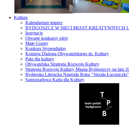
Kultura
Kalendarium imprez
BYDGOSZCZ W SIECI MIAST KREATYWNYCH 
Instytucje
Otwarte konkursy ofert
Małe Granty
Konkurs Stypendialny
Komisja Dialogu Obywatelskiego ds. Kultury
Pakt dla kultury
Obywatelska Strategia Rozwoju Kultury
Strategia Rozwoju Kultury Miasta Bydgoszczy na lata 
Bydgoska Literacka Nagroda Roku "Strzała Łuczniczki"
Samorządowa Karta dla Kultury