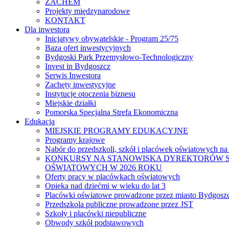
ZACHEM
Projekty międzynarodowe
KONTAKT
Dla inwestora
Inicjatywy obywatelskie - Program 25/75
Baza ofert inwestycyjnych
Bydgoski Park Przemysłowo-Technologiczny
Invest in Bydgoszcz
Serwis Inwestora
Zachęty inwestycyjne
Instytucje otoczenia biznesu
Miejskie działki
Pomorska Specjalna Strefa Ekonomiczna
Edukacja
MIEJSKIE PROGRAMY EDUKACYJNE
Programy krajowe
Nabór do przedszkoli, szkół i placówek oświatowych na
KONKURSY NA STANOWISKA DYREKTORÓW S
OŚWIATOWYCH W 2026 ROKU
Oferty pracy w placówkach oświatowych
Opieka nad dziećmi w wieku do lat 3
Placówki oświatowe prowadzone przez miasto Bydgosz
Przedszkola publiczne prowadzone przez JST
Szkoły i placówki niepubliczne
Obwody szkół podstawowych