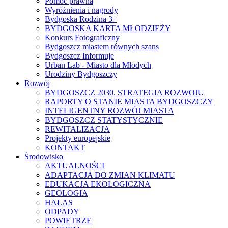
Pomoc prawna
Wyróżnienia i nagrody
Bydgoska Rodzina 3+
BYDGOSKA KARTA MŁODZIEŻY
Konkurs Fotograficzny
Bydgoszcz miastem równych szans
Bydgoszcz Informuje
Urban Lab - Miasto dla Młodych
Urodziny Bydgoszczy
Rozwój
BYDGOSZCZ 2030. STRATEGIA ROZWOJU
RAPORTY O STANIE MIASTA BYDGOSZCZY
INTELIGENTNY ROZWÓJ MIASTA
BYDGOSZCZ STATYSTYCZNIE
REWITALIZACJA
Projekty europejskie
KONTAKT
Środowisko
AKTUALNOŚCI
ADAPTACJA DO ZMIAN KLIMATU
EDUKACJA EKOLOGICZNA
GEOLOGIA
HAŁAS
ODPADY
POWIETRZE