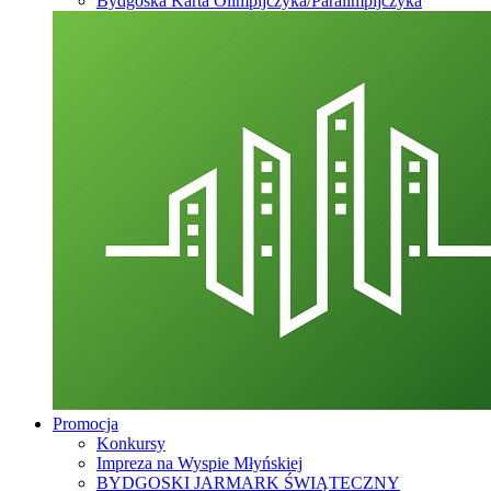
Bydgoska Karta Olimpijczyka/Paralimpijczyka
Promocja
Konkursy
Impreza na Wyspie Młyńskiej
BYDGOSKI JARMARK ŚWIĄTECZNY