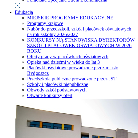
Edukacja
MIEJSKIE PROGRAMY EDUKACYJNE
Programy krajowe
Nabór do przedszkoli, szkół i placówek oświatowych
na rok szkolny 2026/2027
KONKURSY NA STANOWISKA DYREKTORÓW
SZKÓŁ I PLACÓWEK OŚWIATOWYCH W 2026
ROKU
Oferty pracy w placówkach oświatowych
Opieka nad dziećmi w wieku do lat 3
Placówki oświatowe prowadzone przez miasto
Bydgoszcz
Przedszkola publiczne prowadzone przez JST
Szkoły i placówki niepubliczne
Obwody szkół podstawowych
Otwarte konkursy ofert