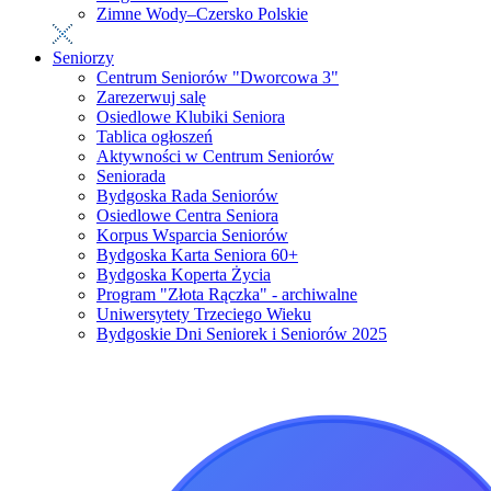
Zimne Wody–Czersko Polskie
Seniorzy
Centrum Seniorów "Dworcowa 3"
Zarezerwuj salę
Osiedlowe Klubiki Seniora
Tablica ogłoszeń
Aktywności w Centrum Seniorów
Seniorada
Bydgoska Rada Seniorów
Osiedlowe Centra Seniora
Korpus Wsparcia Seniorów
Bydgoska Karta Seniora 60+
Bydgoska Koperta Życia
Program "Złota Rączka" - archiwalne
Uniwersytety Trzeciego Wieku
Bydgoskie Dni Seniorek i Seniorów 2025