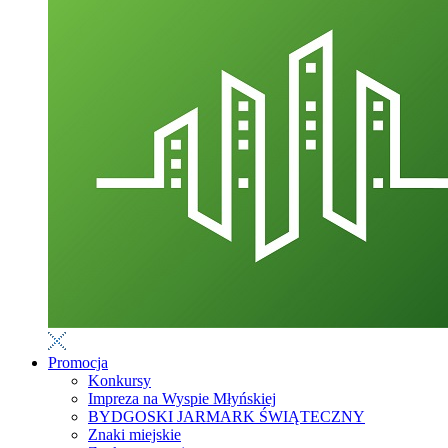
Promocja
Konkursy
Impreza na Wyspie Młyńskiej
BYDGOSKI JARMARK ŚWIĄTECZNY
Znaki miejskie