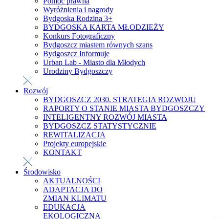
Pomoc prawna
Wyróżnienia i nagrody
Bydgoska Rodzina 3+
BYDGOSKA KARTA MŁODZIEŻY
Konkurs Fotograficzny
Bydgoszcz miastem równych szans
Bydgoszcz Informuje
Urban Lab - Miasto dla Młodych
Urodziny Bydgoszczy
Rozwój
BYDGOSZCZ 2030. STRATEGIA ROZWOJU
RAPORTY O STANIE MIASTA BYDGOSZCZY
INTELIGENTNY ROZWÓJ MIASTA
BYDGOSZCZ STATYSTYCZNIE
REWITALIZACJA
Projekty europejskie
KONTAKT
Środowisko
AKTUALNOŚCI
ADAPTACJA DO
ZMIAN KLIMATU
EDUKACJA
EKOLOGICZNA