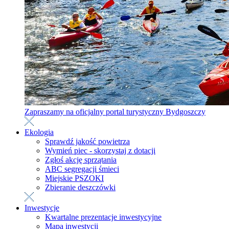
Zapraszamy na oficjalny portal turystyczny Bydgoszczy
Ekologia
Sprawdź jakość powietrza
Wymień piec - skorzystaj z dotacji
Zgłoś akcję sprzątania
ABC segregacji śmieci
Miejskie PSZOKI
Zbieranie deszczówki
Inwestycje
Kwartalne prezentacje inwestycyjne
Mapa inwestycji