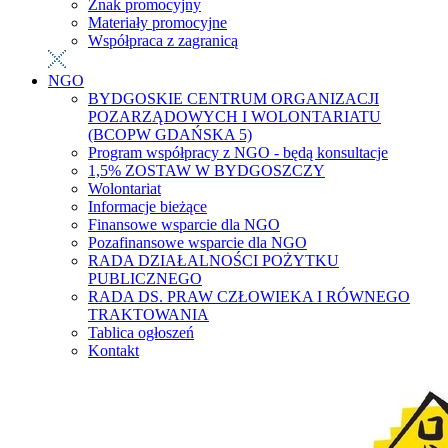
Znak promocyjny
Materiały promocyjne
Współpraca z zagranicą
NGO
BYDGOSKIE CENTRUM ORGANIZACJI
POZARZĄDOWYCH I WOLONTARIATU
(BCOPW GDAŃSKA 5)
Program współpracy z NGO - będą konsultacje
1,5% ZOSTAW W BYDGOSZCZY
Wolontariat
Informacje bieżące
Finansowe wsparcie dla NGO
Pozafinansowe wsparcie dla NGO
RADA DZIAŁALNOŚCI POŻYTKU
PUBLICZNEGO
RADA DS. PRAW CZŁOWIEKA I RÓWNEGO
TRAKTOWANIA
Tablica ogłoszeń
Kontakt