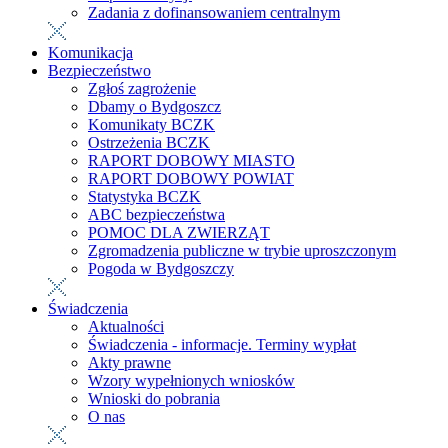
Zadania z dofinansowaniem centralnym
Komunikacja
Bezpieczeństwo
Zgłoś zagrożenie
Dbamy o Bydgoszcz
Komunikaty BCZK
Ostrzeżenia BCZK
RAPORT DOBOWY MIASTO
RAPORT DOBOWY POWIAT
Statystyka BCZK
ABC bezpieczeństwa
POMOC DLA ZWIERZĄT
Zgromadzenia publiczne w trybie uproszczonym
Pogoda w Bydgoszczy
Świadczenia
Aktualności
Świadczenia - informacje. Terminy wypłat
Akty prawne
Wzory wypełnionych wniosków
Wnioski do pobrania
O nas