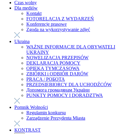
Czas wolny
Dla mediów
Kontakt
FOTORELACJA Z WYDARZEŃ
Konferencje prasowe
Zgoda na wykorzystywanie zdjęć
Ukraina
WAŻNE INFORMACJE DLA OBYWATELI
UKRAINY
NOWELIZACJA PRZEPISÓW
DEKLARACJA POMOCY
OPIEKA TYMCZASOWA
ZBIÓRKI i ODBIÓR DARÓW
PRACA / РОБОТА
PRZEDSIĘBIORCY DLA UCHODŹCÓW
Допомога громадянам України
PUNKTY POMOCY I DORADZTWA
Pomnik Wolności
Regulamin konkursu
Zarządzenie Prezydenta Miasta
KONTRAST