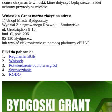
szanse otrzymać te wnioski, które dotyczyć będą szerzenia idei
ochrony przyrody w mieście.
Wniosek o Grant można złożyć na adres:
1) Urząd Miasta Bydgoszczy
Wydział Zintegrowanego Rozwoju i Środowiska
ul. Grudziądzka 9-15,
bud. C, pok. 206
85-130 Bydgoszcz
lub wysłać elektronicznie za pomocą platformy ePUAP.
Pliki do pobrania:
1.
Regulamin BGE
2.
Wniosek
3.
Potwierdzenie odbioru nagród
4.
Sprawozdanie
5.
RODO