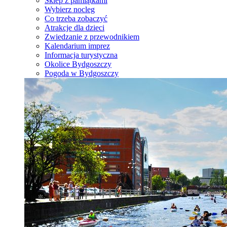
Sklep z pamiątkami
Wybierz nocleg
Co trzeba zobaczyć
Atrakcje dla dzieci
Zwiedzanie z przewodnikiem
Kalendarium imprez
Informacja turystyczna
Okolice Bydgoszczy
Pogoda w Bydgoszczy