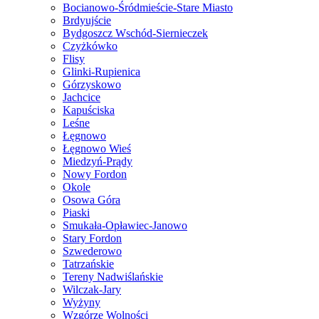
Bocianowo-Śródmieście-Stare Miasto
Brdyujście
Bydgoszcz Wschód-Siernieczek
Czyżkówko
Flisy
Glinki-Rupienica
Górzyskowo
Jachcice
Kapuściska
Leśne
Łęgnowo
Łęgnowo Wieś
Miedzyń-Prądy
Nowy Fordon
Okole
Osowa Góra
Piaski
Smukała-Opławiec-Janowo
Stary Fordon
Szwederowo
Tatrzańskie
Tereny Nadwiślańskie
Wilczak-Jary
Wyżyny
Wzgórze Wolności