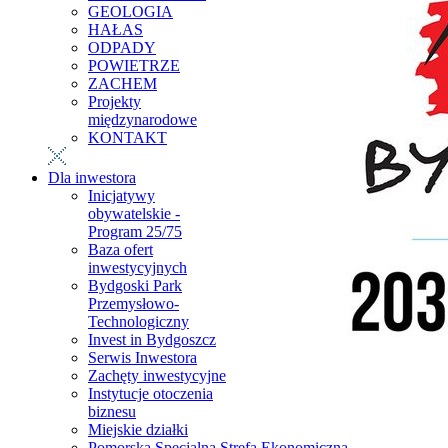
GEOLOGIA
HAŁAS
ODPADY
POWIETRZE
ZACHEM
Projekty
międzynarodowe
KONTAKT
Dla inwestora
Inicjatywy
obywatelskie -
Program 25/75
Baza ofert
inwestycyjnych
Bydgoski Park
Przemysłowo-
Technologiczny
Invest in Bydgoszcz
Serwis Inwestora
Zachęty inwestycyjne
Instytucje otoczenia
biznesu
Miejskie działki
Pomorska Specjalna Strefa Ekonomiczna