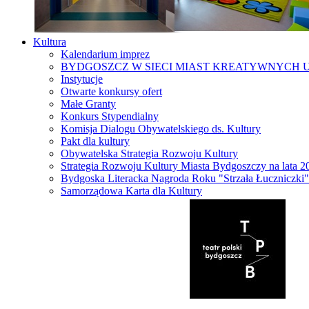
Kultura
Kalendarium imprez
BYDGOSZCZ W SIECI MIAST KREATYWNYCH 
Instytucje
Otwarte konkursy ofert
Małe Granty
Konkurs Stypendialny
Komisja Dialogu Obywatelskiego ds. Kultury
Pakt dla kultury
Obywatelska Strategia Rozwoju Kultury
Strategia Rozwoju Kultury Miasta Bydgoszczy na lata 
Bydgoska Literacka Nagroda Roku "Strzała Łuczniczki"
Samorządowa Karta dla Kultury