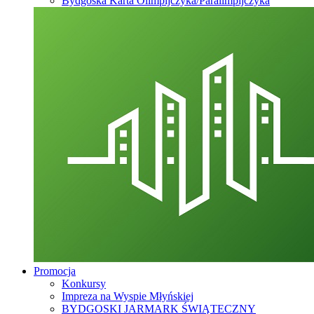
Bydgoska Karta Olimpijczyka/Paralimpijczyka
Promocja
Konkursy
Impreza na Wyspie Młyńskiej
BYDGOSKI JARMARK ŚWIĄTECZNY