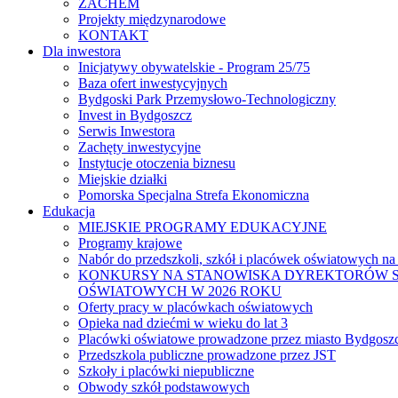
ZACHEM
Projekty międzynarodowe
KONTAKT
Dla inwestora
Inicjatywy obywatelskie - Program 25/75
Baza ofert inwestycyjnych
Bydgoski Park Przemysłowo-Technologiczny
Invest in Bydgoszcz
Serwis Inwestora
Zachęty inwestycyjne
Instytucje otoczenia biznesu
Miejskie działki
Pomorska Specjalna Strefa Ekonomiczna
Edukacja
MIEJSKIE PROGRAMY EDUKACYJNE
Programy krajowe
Nabór do przedszkoli, szkół i placówek oświatowych na
KONKURSY NA STANOWISKA DYREKTORÓW S
OŚWIATOWYCH W 2026 ROKU
Oferty pracy w placówkach oświatowych
Opieka nad dziećmi w wieku do lat 3
Placówki oświatowe prowadzone przez miasto Bydgosz
Przedszkola publiczne prowadzone przez JST
Szkoły i placówki niepubliczne
Obwody szkół podstawowych