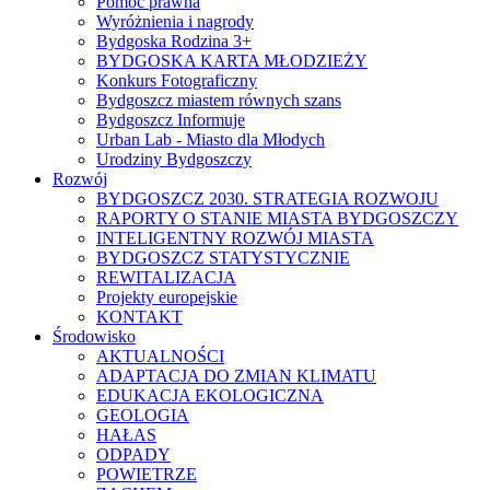
Pomoc prawna
Wyróżnienia i nagrody
Bydgoska Rodzina 3+
BYDGOSKA KARTA MŁODZIEŻY
Konkurs Fotograficzny
Bydgoszcz miastem równych szans
Bydgoszcz Informuje
Urban Lab - Miasto dla Młodych
Urodziny Bydgoszczy
Rozwój
BYDGOSZCZ 2030. STRATEGIA ROZWOJU
RAPORTY O STANIE MIASTA BYDGOSZCZY
INTELIGENTNY ROZWÓJ MIASTA
BYDGOSZCZ STATYSTYCZNIE
REWITALIZACJA
Projekty europejskie
KONTAKT
Środowisko
AKTUALNOŚCI
ADAPTACJA DO ZMIAN KLIMATU
EDUKACJA EKOLOGICZNA
GEOLOGIA
HAŁAS
ODPADY
POWIETRZE