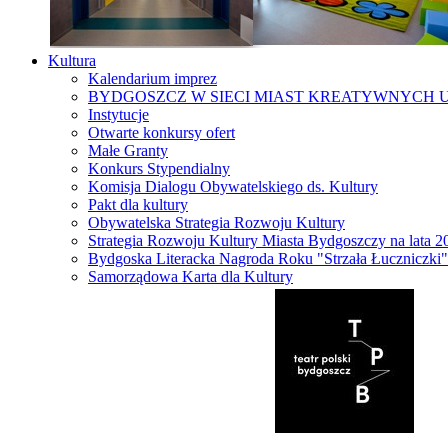
Kultura
Kalendarium imprez
BYDGOSZCZ W SIECI MIAST KREATYWNYCH 
Instytucje
Otwarte konkursy ofert
Małe Granty
Konkurs Stypendialny
Komisja Dialogu Obywatelskiego ds. Kultury
Pakt dla kultury
Obywatelska Strategia Rozwoju Kultury
Strategia Rozwoju Kultury Miasta Bydgoszczy na lata 
Bydgoska Literacka Nagroda Roku "Strzała Łuczniczki"
Samorządowa Karta dla Kultury