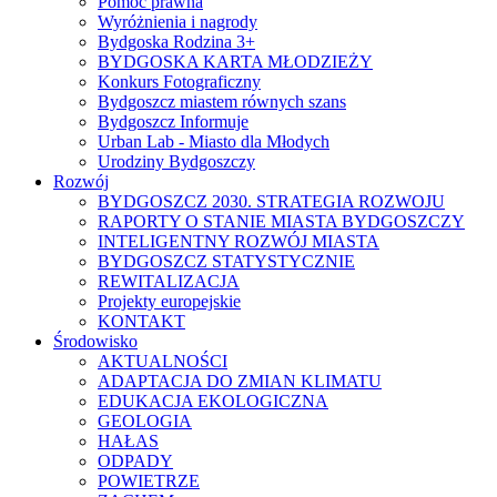
Pomoc prawna
Wyróżnienia i nagrody
Bydgoska Rodzina 3+
BYDGOSKA KARTA MŁODZIEŻY
Konkurs Fotograficzny
Bydgoszcz miastem równych szans
Bydgoszcz Informuje
Urban Lab - Miasto dla Młodych
Urodziny Bydgoszczy
Rozwój
BYDGOSZCZ 2030. STRATEGIA ROZWOJU
RAPORTY O STANIE MIASTA BYDGOSZCZY
INTELIGENTNY ROZWÓJ MIASTA
BYDGOSZCZ STATYSTYCZNIE
REWITALIZACJA
Projekty europejskie
KONTAKT
Środowisko
AKTUALNOŚCI
ADAPTACJA DO ZMIAN KLIMATU
EDUKACJA EKOLOGICZNA
GEOLOGIA
HAŁAS
ODPADY
POWIETRZE