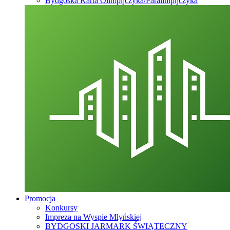
Bydgoska Karta Olimpijczyka/Paralimpijczyka
Promocja
Konkursy
Impreza na Wyspie Młyńskiej
BYDGOSKI JARMARK ŚWIĄTECZNY