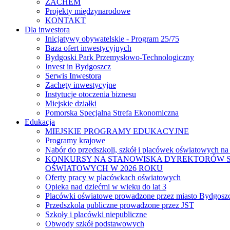
ZACHEM
Projekty międzynarodowe
KONTAKT
Dla inwestora
Inicjatywy obywatelskie - Program 25/75
Baza ofert inwestycyjnych
Bydgoski Park Przemysłowo-Technologiczny
Invest in Bydgoszcz
Serwis Inwestora
Zachęty inwestycyjne
Instytucje otoczenia biznesu
Miejskie działki
Pomorska Specjalna Strefa Ekonomiczna
Edukacja
MIEJSKIE PROGRAMY EDUKACYJNE
Programy krajowe
Nabór do przedszkoli, szkół i placówek oświatowych na
KONKURSY NA STANOWISKA DYREKTORÓW S
OŚWIATOWYCH W 2026 ROKU
Oferty pracy w placówkach oświatowych
Opieka nad dziećmi w wieku do lat 3
Placówki oświatowe prowadzone przez miasto Bydgosz
Przedszkola publiczne prowadzone przez JST
Szkoły i placówki niepubliczne
Obwody szkół podstawowych