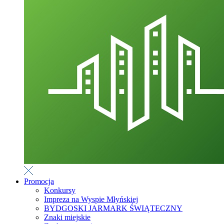
Promocja
Konkursy
Impreza na Wyspie Młyńskiej
BYDGOSKI JARMARK ŚWIĄTECZNY
Znaki miejskie