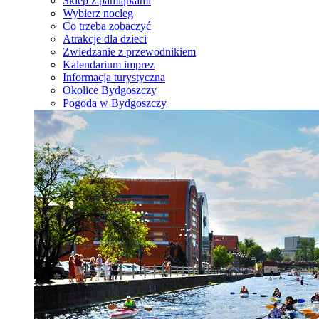
Sklep z pamiątkami
Wybierz nocleg
Co trzeba zobaczyć
Atrakcje dla dzieci
Zwiedzanie z przewodnikiem
Kalendarium imprez
Informacja turystyczna
Okolice Bydgoszczy
Pogoda w Bydgoszczy