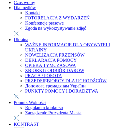
Czas wolny
Dla mediów
Kontakt
FOTORELACJA Z WYDARZEŃ
Konferencje prasowe
Zgoda na wykorzystywanie zdjęć
Ukraina
WAŻNE INFORMACJE DLA OBYWATELI
UKRAINY
NOWELIZACJA PRZEPISÓW
DEKLARACJA POMOCY
OPIEKA TYMCZASOWA
ZBIÓRKI i ODBIÓR DARÓW
PRACA / РОБОТА
PRZEDSIĘBIORCY DLA UCHODŹCÓW
Допомога громадянам України
PUNKTY POMOCY I DORADZTWA
Pomnik Wolności
Regulamin konkursu
Zarządzenie Prezydenta Miasta
KONTRAST