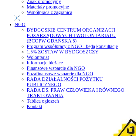
Znak promocyjny
Materiały promocyjne
Współpraca z zagranicą
NGO
BYDGOSKIE CENTRUM ORGANIZACJI
POZARZĄDOWYCH I WOLONTARIATU
(BCOPW GDAŃSKA 5)
Program współpracy z NGO - będą konsultacje
1,5% ZOSTAW W BYDGOSZCZY
Wolontariat
Informacje bieżące
Finansowe wsparcie dla NGO
Pozafinansowe wsparcie dla NGO
RADA DZIAŁALNOŚCI POŻYTKU
PUBLICZNEGO
RADA DS. PRAW CZŁOWIEKA I RÓWNEGO
TRAKTOWANIA
Tablica ogłoszeń
Kontakt