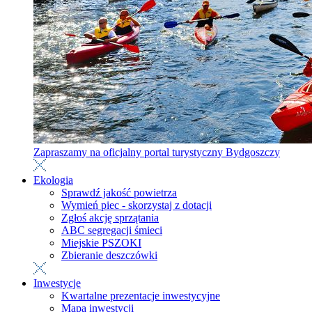
Zapraszamy na oficjalny portal turystyczny Bydgoszczy
Ekologia
Sprawdź jakość powietrza
Wymień piec - skorzystaj z dotacji
Zgłoś akcję sprzątania
ABC segregacji śmieci
Miejskie PSZOKI
Zbieranie deszczówki
Inwestycje
Kwartalne prezentacje inwestycyjne
Mapa inwestycji