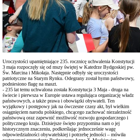
Uroczystości upamiętniające 235. rocznicę uchwalenia Konstytucji
3 maja rozpoczęły się od mszy świętej w Katedrze Bydgoskiej pw.
Św. Marcina i Mikołaja. Następnie odbyły się uroczystości
patriotyczne na Starym Rynku. Odegrany został hymn państwowy,
podniesiono flagę na maszt.
- 235 lat temu uchwalona została Konstytucja 3 Maja - druga na
świecie i pierwsza w Europie ustawa regulująca organizację władz
państwowych, a także prawa i obowiązki obywateli. Ten
wyjątkowy i postępowy jak na ówczesne czasy akt, był wielkim
osiągnięciem narodu polskiego, chcącego zachować niezależność
państwową oraz zapewnić możliwość rozwoju gospodarczego i
politycznego kraju. Dzisiejsze święto przypomina nam o jej
historycznym znaczeniu, podkreślając jednocześnie wagę
odpowiedzialności obywatelskiej i potrzebę jedności – mówiła