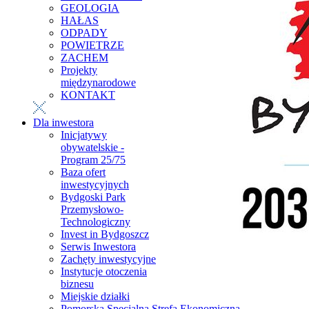
GEOLOGIA
HAŁAS
ODPADY
POWIETRZE
ZACHEM
Projekty
międzynarodowe
KONTAKT
Dla inwestora
Inicjatywy
obywatelskie -
Program 25/75
Baza ofert
inwestycyjnych
Bydgoski Park
Przemysłowo-
Technologiczny
Invest in Bydgoszcz
Serwis Inwestora
Zachęty inwestycyjne
Instytucje otoczenia
biznesu
Miejskie działki
Pomorska Specjalna Strefa Ekonomiczna