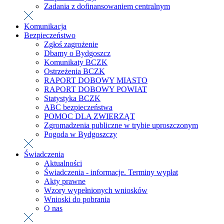
Zadania z dofinansowaniem centralnym
Komunikacja
Bezpieczeństwo
Zgłoś zagrożenie
Dbamy o Bydgoszcz
Komunikaty BCZK
Ostrzeżenia BCZK
RAPORT DOBOWY MIASTO
RAPORT DOBOWY POWIAT
Statystyka BCZK
ABC bezpieczeństwa
POMOC DLA ZWIERZĄT
Zgromadzenia publiczne w trybie uproszczonym
Pogoda w Bydgoszczy
Świadczenia
Aktualności
Świadczenia - informacje. Terminy wypłat
Akty prawne
Wzory wypełnionych wniosków
Wnioski do pobrania
O nas