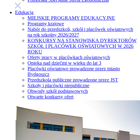
Edukacja
MIEJSKIE PROGRAMY EDUKACYJNE
Programy krajowe
Nabór do przedszkoli, szkół i placówek oświatowych
na rok szkolny 2026/2027
KONKURSY NA STANOWISKA DYREKTORÓW
SZKÓŁ I PLACÓWEK OŚWIATOWYCH W 2026
ROKU
Oferty pracy w placówkach oświatowych
Opieka nad dziećmi w wieku do lat 3
Placówki oświatowe prowadzone przez miasto
Bydgoszcz
Przedszkola publiczne prowadzone przez JST
Szkoły i placówki niepubliczne
Obwody szkół podstawowych
Otwarte konkursy ofert