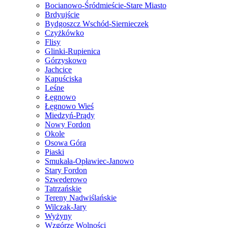
Bocianowo-Śródmieście-Stare Miasto
Brdyujście
Bydgoszcz Wschód-Siernieczek
Czyżkówko
Flisy
Glinki-Rupienica
Górzyskowo
Jachcice
Kapuściska
Leśne
Łęgnowo
Łęgnowo Wieś
Miedzyń-Prądy
Nowy Fordon
Okole
Osowa Góra
Piaski
Smukała-Opławiec-Janowo
Stary Fordon
Szwederowo
Tatrzańskie
Tereny Nadwiślańskie
Wilczak-Jary
Wyżyny
Wzgórze Wolności