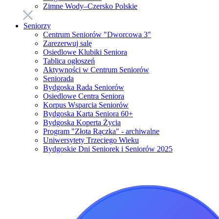
Zimne Wody–Czersko Polskie
Seniorzy
Centrum Seniorów "Dworcowa 3"
Zarezerwuj salę
Osiedlowe Klubiki Seniora
Tablica ogłoszeń
Aktywności w Centrum Seniorów
Seniorada
Bydgoska Rada Seniorów
Osiedlowe Centra Seniora
Korpus Wsparcia Seniorów
Bydgoska Karta Seniora 60+
Bydgoska Koperta Życia
Program "Złota Rączka" - archiwalne
Uniwersytety Trzeciego Wieku
Bydgoskie Dni Seniorek i Seniorów 2025