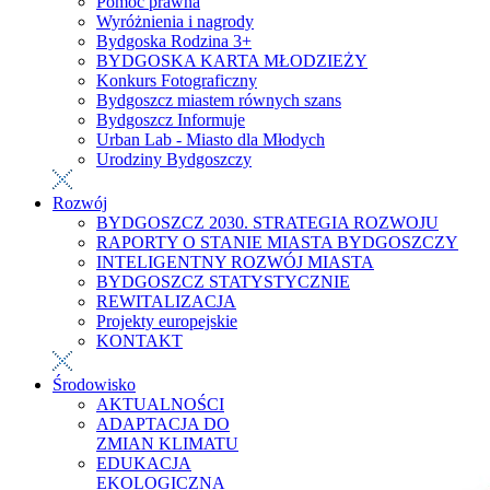
Pomoc prawna
Wyróżnienia i nagrody
Bydgoska Rodzina 3+
BYDGOSKA KARTA MŁODZIEŻY
Konkurs Fotograficzny
Bydgoszcz miastem równych szans
Bydgoszcz Informuje
Urban Lab - Miasto dla Młodych
Urodziny Bydgoszczy
Rozwój
BYDGOSZCZ 2030. STRATEGIA ROZWOJU
RAPORTY O STANIE MIASTA BYDGOSZCZY
INTELIGENTNY ROZWÓJ MIASTA
BYDGOSZCZ STATYSTYCZNIE
REWITALIZACJA
Projekty europejskie
KONTAKT
Środowisko
AKTUALNOŚCI
ADAPTACJA DO
ZMIAN KLIMATU
EDUKACJA
EKOLOGICZNA