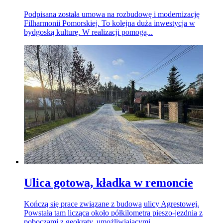
Podpisana została umowa na rozbudowę i modernizację
Filharmonii Pomorskiej. To kolejna duża inwestycja w
bydgoską kulturę. W realizacji pomogą...
Ulica gotowa, kładka w remoncie
Kończą się prace związane z budową ulicy Agrestowej.
Powstała tam licząca około półkilometra pieszo-jezdnia z
poboczami z geokraty, umożliwiającymi...