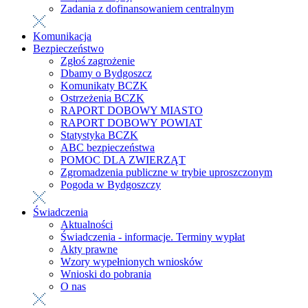
Zadania z dofinansowaniem centralnym
Komunikacja
Bezpieczeństwo
Zgłoś zagrożenie
Dbamy o Bydgoszcz
Komunikaty BCZK
Ostrzeżenia BCZK
RAPORT DOBOWY MIASTO
RAPORT DOBOWY POWIAT
Statystyka BCZK
ABC bezpieczeństwa
POMOC DLA ZWIERZĄT
Zgromadzenia publiczne w trybie uproszczonym
Pogoda w Bydgoszczy
Świadczenia
Aktualności
Świadczenia - informacje. Terminy wypłat
Akty prawne
Wzory wypełnionych wniosków
Wnioski do pobrania
O nas