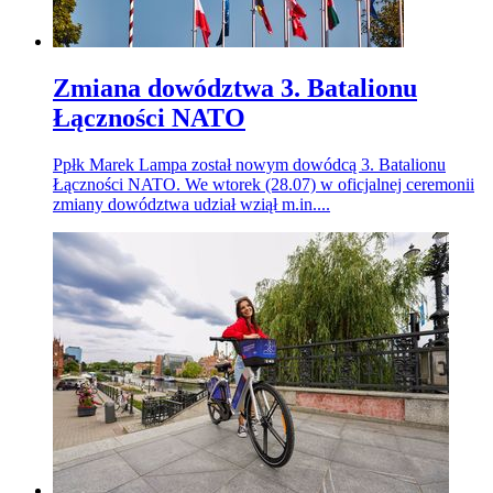
Zmiana dowództwa 3. Batalionu
Łączności NATO
Ppłk Marek Lampa został nowym dowódcą 3. Batalionu
Łączności NATO. We wtorek (28.07) w oficjalnej ceremonii
zmiany dowództwa udział wziął m.in....