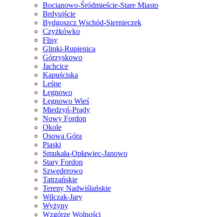
Bocianowo-Śródmieście-Stare Miasto
Brdyujście
Bydgoszcz Wschód-Siernieczek
Czyżkówko
Flisy
Glinki-Rupienica
Górzyskowo
Jachcice
Kapuściska
Leśne
Łęgnowo
Łęgnowo Wieś
Miedzyń-Prądy
Nowy Fordon
Okole
Osowa Góra
Piaski
Smukała-Opławiec-Janowo
Stary Fordon
Szwederowo
Tatrzańskie
Tereny Nadwiślańskie
Wilczak-Jary
Wyżyny
Wzgórze Wolności