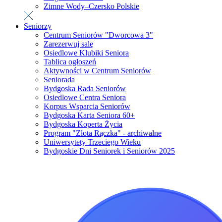
Zimne Wody–Czersko Polskie
Seniorzy
Centrum Seniorów "Dworcowa 3"
Zarezerwuj salę
Osiedlowe Klubiki Seniora
Tablica ogłoszeń
Aktywności w Centrum Seniorów
Seniorada
Bydgoska Rada Seniorów
Osiedlowe Centra Seniora
Korpus Wsparcia Seniorów
Bydgoska Karta Seniora 60+
Bydgoska Koperta Życia
Program "Złota Rączka" - archiwalne
Uniwersytety Trzeciego Wieku
Bydgoskie Dni Seniorek i Seniorów 2025