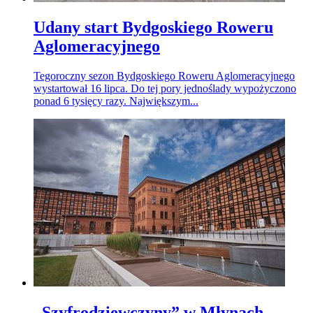
Udany start Bydgoskiego Roweru
Aglomeracyjnego
Tegoroczny sezon Bydgoskiego Roweru Aglomeracyjnego
wystartował 16 lipca. Do tej pory jednoślady wypożyczono
ponad 6 tysięcy razy. Największym...
„Szyfrodziewczyny” w Młynach