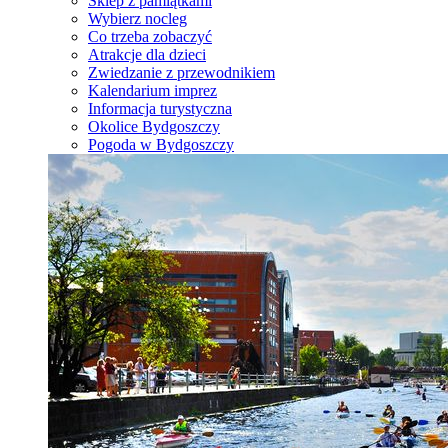
Sklep z pamiątkami
Wybierz nocleg
Co trzeba zobaczyć
Atrakcje dla dzieci
Zwiedzanie z przewodnikiem
Kalendarium imprez
Informacja turystyczna
Okolice Bydgoszczy
Pogoda w Bydgoszczy