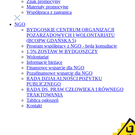
Znak promocyjny
Materiały promocyjne
Współpraca z zagranicą
NGO
BYDGOSKIE CENTRUM ORGANIZACJI
POZARZĄDOWYCH I WOLONTARIATU
(BCOPW GDAŃSKA 5)
Program współpracy z NGO - będą konsultacje
1,5% ZOSTAW W BYDGOSZCZY
Wolontariat
Informacje bieżące
Finansowe wsparcie dla NGO
Pozafinansowe wsparcie dla NGO
RADA DZIAŁALNOŚCI POŻYTKU
PUBLICZNEGO
RADA DS. PRAW CZŁOWIEKA I RÓWNEGO
TRAKTOWANIA
Tablica ogłoszeń
Kontakt