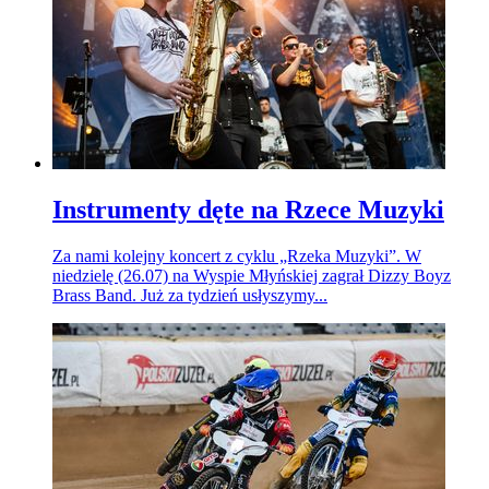
Instrumenty dęte na Rzece Muzyki
Za nami kolejny koncert z cyklu „Rzeka Muzyki”. W
niedzielę (26.07) na Wyspie Młyńskiej zagrał Dizzy Boyz
Brass Band. Już za tydzień usłyszymy...