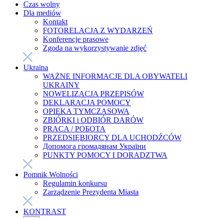
Czas wolny
Dla mediów
Kontakt
FOTORELACJA Z WYDARZEŃ
Konferencje prasowe
Zgoda na wykorzystywanie zdjęć
Ukraina
WAŻNE INFORMACJE DLA OBYWATELI
UKRAINY
NOWELIZACJA PRZEPISÓW
DEKLARACJA POMOCY
OPIEKA TYMCZASOWA
ZBIÓRKI i ODBIÓR DARÓW
PRACA / РОБОТА
PRZEDSIĘBIORCY DLA UCHODŹCÓW
Допомога громадянам України
PUNKTY POMOCY I DORADZTWA
Pomnik Wolności
Regulamin konkursu
Zarządzenie Prezydenta Miasta
KONTRAST