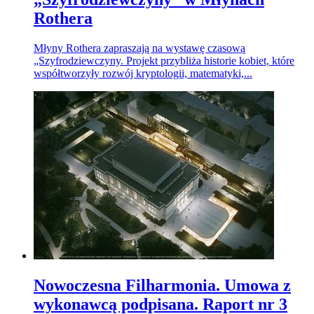
Rothera
Młyny Rothera zapraszają na wystawę czasową
„Szyfrodziewczyny. Projekt przybliża historie kobiet, które
współtworzyły rozwój kryptologii, matematyki,...
Nowoczesna Filharmonia. Umowa z
wykonawcą podpisana. Raport nr 3