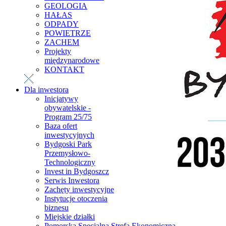
GEOLOGIA
HAŁAS
ODPADY
POWIETRZE
ZACHEM
Projekty
międzynarodowe
KONTAKT
Dla inwestora
Inicjatywy
obywatelskie -
Program 25/75
Baza ofert
inwestycyjnych
Bydgoski Park
Przemysłowo-
Technologiczny
Invest in Bydgoszcz
Serwis Inwestora
Zachęty inwestycyjne
Instytucje otoczenia
biznesu
Miejskie działki
Pomorska Specjalna Strefa Ekonomiczna