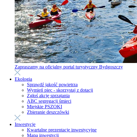
Zapraszamy na oficjalny portal turystyczny Bydgoszczy
Ekologia
Sprawdź jakość powietrza
Wymień piec - skorzystaj z dotacji
Zgłoś akcję sprzątania
ABC segregacji śmieci
Miejskie PSZOKI
Zbieranie deszczówki
Inwestycje
Kwartalne prezentacje inwestycyjne
Mapa inwestycji