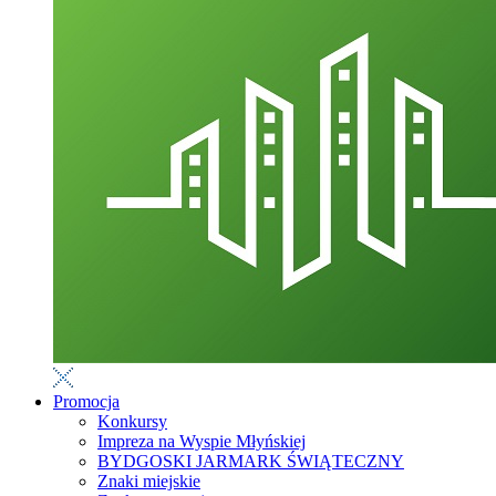
Promocja
Konkursy
Impreza na Wyspie Młyńskiej
BYDGOSKI JARMARK ŚWIĄTECZNY
Znaki miejskie