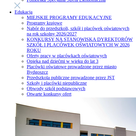
Edukacja
MIEJSKIE PROGRAMY EDUKACYJNE
Programy krajowe
Nabór do przedszkoli, szkół i placówek oświatowych
na rok szkolny 2026/2027
KONKURSY NA STANOWISKA DYREKTORÓW
SZKÓŁ I PLACÓWEK OŚWIATOWYCH W 2026
ROKU
Oferty pracy w placówkach oświatowych
Opieka nad dziećmi w wieku do lat 3
Placówki oświatowe prowadzone przez miasto
Bydgoszcz
Przedszkola publiczne prowadzone przez JST
Szkoły i placówki niepubliczne
Obwody szkół podstawowych
Otwarte konkursy ofert