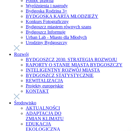
Pomoc prawna
Wyróżnienia i nagrody
Bydgoska Rodzina 3+
BYDGOSKA KARTA MŁODZIEŻY
Konkurs Fotograficzny
Bydgoszcz miastem równych szans
Bydgoszcz Informuje
Urban Lab - Miasto dla Młodych
Urodziny Bydgoszczy
Rozwój
BYDGOSZCZ 2030. STRATEGIA ROZWOJU
RAPORTY O STANIE MIASTA BYDGOSZCZY
INTELIGENTNY ROZWÓJ MIASTA
BYDGOSZCZ STATYSTYCZNIE
REWITALIZACJA
Projekty europejskie
KONTAKT
Środowisko
AKTUALNOŚCI
ADAPTACJA DO
ZMIAN KLIMATU
EDUKACJA
EKOLOGICZNA