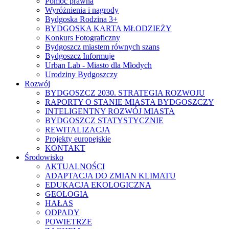
Pomoc prawna
Wyróżnienia i nagrody
Bydgoska Rodzina 3+
BYDGOSKA KARTA MŁODZIEŻY
Konkurs Fotograficzny
Bydgoszcz miastem równych szans
Bydgoszcz Informuje
Urban Lab - Miasto dla Młodych
Urodziny Bydgoszczy
Rozwój
BYDGOSZCZ 2030. STRATEGIA ROZWOJU
RAPORTY O STANIE MIASTA BYDGOSZCZY
INTELIGENTNY ROZWÓJ MIASTA
BYDGOSZCZ STATYSTYCZNIE
REWITALIZACJA
Projekty europejskie
KONTAKT
Środowisko
AKTUALNOŚCI
ADAPTACJA DO ZMIAN KLIMATU
EDUKACJA EKOLOGICZNA
GEOLOGIA
HAŁAS
ODPADY
POWIETRZE