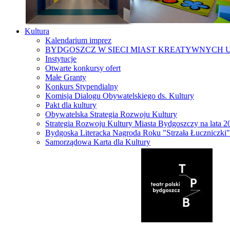
Kultura
Kalendarium imprez
BYDGOSZCZ W SIECI MIAST KREATYWNYCH 
Instytucje
Otwarte konkursy ofert
Małe Granty
Konkurs Stypendialny
Komisja Dialogu Obywatelskiego ds. Kultury
Pakt dla kultury
Obywatelska Strategia Rozwoju Kultury
Strategia Rozwoju Kultury Miasta Bydgoszczy na lata 
Bydgoska Literacka Nagroda Roku "Strzała Łuczniczki"
Samorządowa Karta dla Kultury