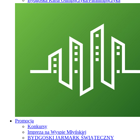
Bydgoska Karta Olimpijczyka/Paralimpijczyka
Promocja
Konkursy
Impreza na Wyspie Młyńskiej
BYDGOSKI JARMARK ŚWIĄTECZNY