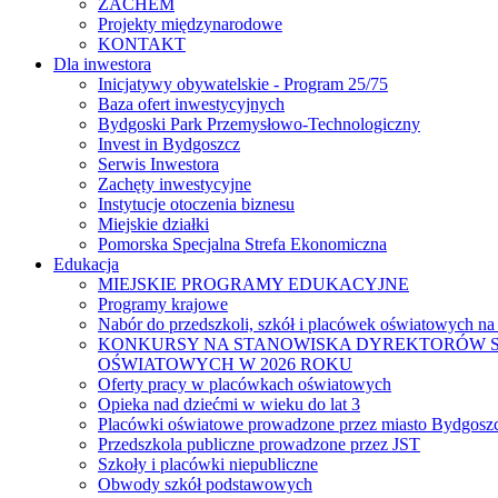
ZACHEM
Projekty międzynarodowe
KONTAKT
Dla inwestora
Inicjatywy obywatelskie - Program 25/75
Baza ofert inwestycyjnych
Bydgoski Park Przemysłowo-Technologiczny
Invest in Bydgoszcz
Serwis Inwestora
Zachęty inwestycyjne
Instytucje otoczenia biznesu
Miejskie działki
Pomorska Specjalna Strefa Ekonomiczna
Edukacja
MIEJSKIE PROGRAMY EDUKACYJNE
Programy krajowe
Nabór do przedszkoli, szkół i placówek oświatowych na
KONKURSY NA STANOWISKA DYREKTORÓW S
OŚWIATOWYCH W 2026 ROKU
Oferty pracy w placówkach oświatowych
Opieka nad dziećmi w wieku do lat 3
Placówki oświatowe prowadzone przez miasto Bydgosz
Przedszkola publiczne prowadzone przez JST
Szkoły i placówki niepubliczne
Obwody szkół podstawowych