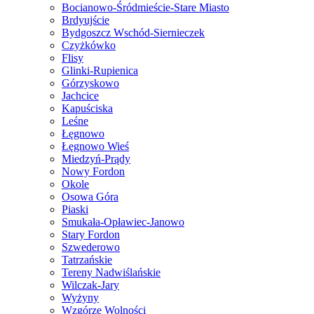
Bocianowo-Śródmieście-Stare Miasto
Brdyujście
Bydgoszcz Wschód-Siernieczek
Czyżkówko
Flisy
Glinki-Rupienica
Górzyskowo
Jachcice
Kapuściska
Leśne
Łęgnowo
Łęgnowo Wieś
Miedzyń-Prądy
Nowy Fordon
Okole
Osowa Góra
Piaski
Smukała-Opławiec-Janowo
Stary Fordon
Szwederowo
Tatrzańskie
Tereny Nadwiślańskie
Wilczak-Jary
Wyżyny
Wzgórze Wolności