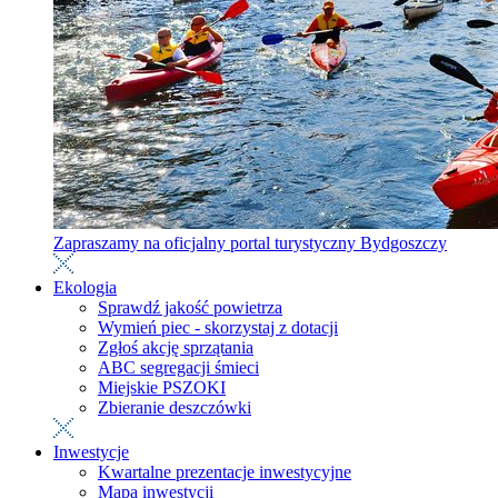
Zapraszamy na oficjalny portal turystyczny Bydgoszczy
Ekologia
Sprawdź jakość powietrza
Wymień piec - skorzystaj z dotacji
Zgłoś akcję sprzątania
ABC segregacji śmieci
Miejskie PSZOKI
Zbieranie deszczówki
Inwestycje
Kwartalne prezentacje inwestycyjne
Mapa inwestycji