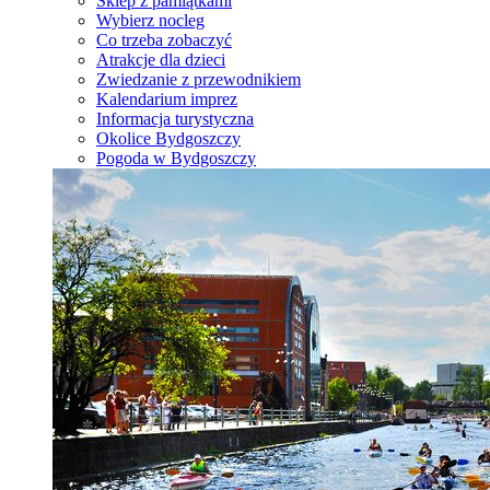
Sklep z pamiątkami
Wybierz nocleg
Co trzeba zobaczyć
Atrakcje dla dzieci
Zwiedzanie z przewodnikiem
Kalendarium imprez
Informacja turystyczna
Okolice Bydgoszczy
Pogoda w Bydgoszczy