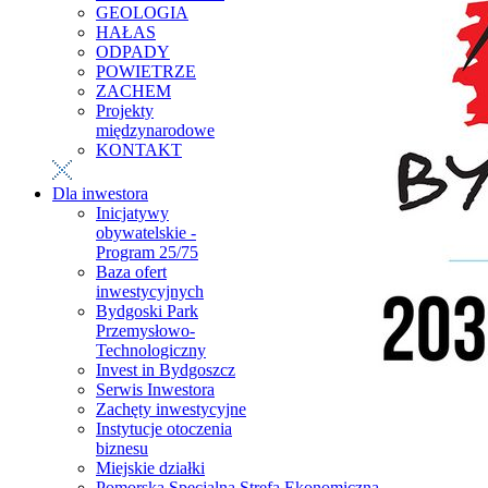
GEOLOGIA
HAŁAS
ODPADY
POWIETRZE
ZACHEM
Projekty
międzynarodowe
KONTAKT
Dla inwestora
Inicjatywy
obywatelskie -
Program 25/75
Baza ofert
inwestycyjnych
Bydgoski Park
Przemysłowo-
Technologiczny
Invest in Bydgoszcz
Serwis Inwestora
Zachęty inwestycyjne
Instytucje otoczenia
biznesu
Miejskie działki
Pomorska Specjalna Strefa Ekonomiczna