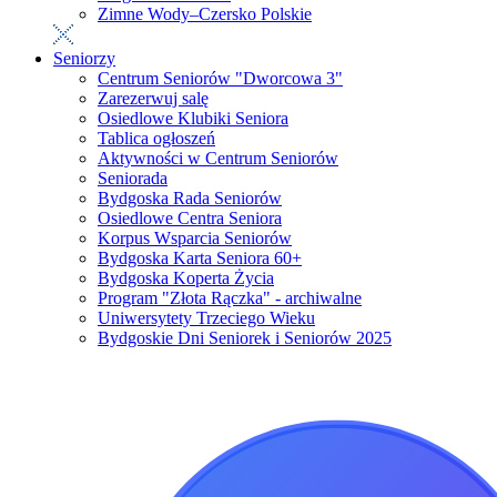
Zimne Wody–Czersko Polskie
Seniorzy
Centrum Seniorów "Dworcowa 3"
Zarezerwuj salę
Osiedlowe Klubiki Seniora
Tablica ogłoszeń
Aktywności w Centrum Seniorów
Seniorada
Bydgoska Rada Seniorów
Osiedlowe Centra Seniora
Korpus Wsparcia Seniorów
Bydgoska Karta Seniora 60+
Bydgoska Koperta Życia
Program "Złota Rączka" - archiwalne
Uniwersytety Trzeciego Wieku
Bydgoskie Dni Seniorek i Seniorów 2025