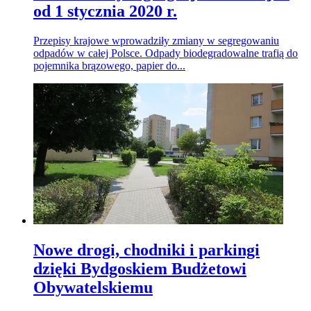
od 1 stycznia 2020 r.
Przepisy krajowe wprowadziły zmiany w segregowaniu
odpadów w całej Polsce. Odpady biodegradowalne trafią do
pojemnika brązowego, papier do...
Nowe drogi, chodniki i parkingi
dzięki Bydgoskiem Budżetowi
Obywatelskiemu