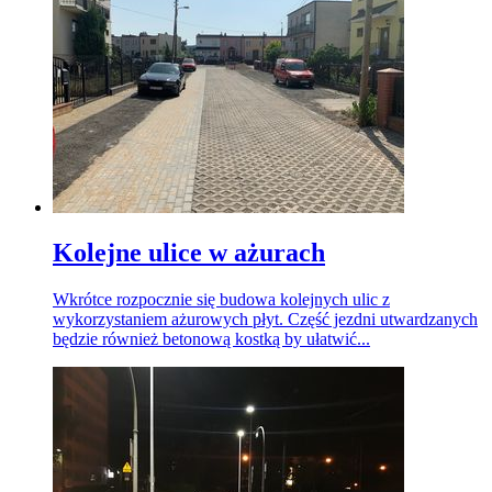
Kolejne ulice w ażurach
Wkrótce rozpocznie się budowa kolejnych ulic z
wykorzystaniem ażurowych płyt. Część jezdni utwardzanych
będzie również betonową kostką by ułatwić...