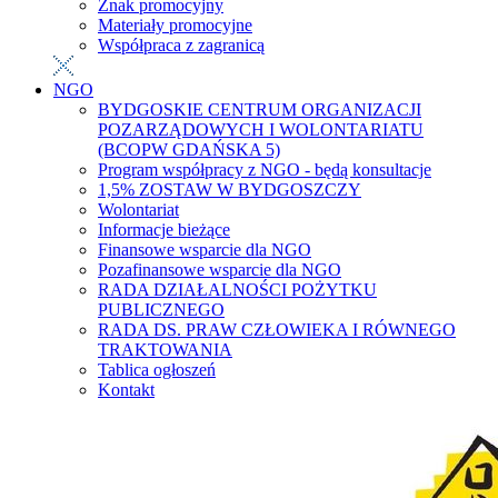
Znak promocyjny
Materiały promocyjne
Współpraca z zagranicą
NGO
BYDGOSKIE CENTRUM ORGANIZACJI
POZARZĄDOWYCH I WOLONTARIATU
(BCOPW GDAŃSKA 5)
Program współpracy z NGO - będą konsultacje
1,5% ZOSTAW W BYDGOSZCZY
Wolontariat
Informacje bieżące
Finansowe wsparcie dla NGO
Pozafinansowe wsparcie dla NGO
RADA DZIAŁALNOŚCI POŻYTKU
PUBLICZNEGO
RADA DS. PRAW CZŁOWIEKA I RÓWNEGO
TRAKTOWANIA
Tablica ogłoszeń
Kontakt