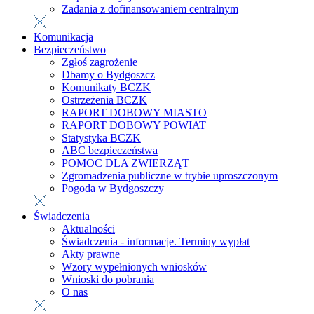
Zadania z dofinansowaniem centralnym
Komunikacja
Bezpieczeństwo
Zgłoś zagrożenie
Dbamy o Bydgoszcz
Komunikaty BCZK
Ostrzeżenia BCZK
RAPORT DOBOWY MIASTO
RAPORT DOBOWY POWIAT
Statystyka BCZK
ABC bezpieczeństwa
POMOC DLA ZWIERZĄT
Zgromadzenia publiczne w trybie uproszczonym
Pogoda w Bydgoszczy
Świadczenia
Aktualności
Świadczenia - informacje. Terminy wypłat
Akty prawne
Wzory wypełnionych wniosków
Wnioski do pobrania
O nas