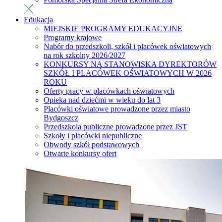
Edukacja
MIEJSKIE PROGRAMY EDUKACYJNE
Programy krajowe
Nabór do przedszkoli, szkół i placówek oświatowych
na rok szkolny 2026/2027
KONKURSY NA STANOWISKA DYREKTORÓW
SZKÓŁ I PLACÓWEK OŚWIATOWYCH W 2026
ROKU
Oferty pracy w placówkach oświatowych
Opieka nad dziećmi w wieku do lat 3
Placówki oświatowe prowadzone przez miasto
Bydgoszcz
Przedszkola publiczne prowadzone przez JST
Szkoły i placówki niepubliczne
Obwody szkół podstawowych
Otwarte konkursy ofert