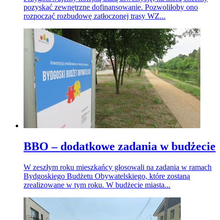
pozyskać zewnętrzne dofinansowanie. Pozwoliłoby ono
rozpocząć rozbudowę zatłoczonej trasy WZ...
BBO – dodatkowe zadania w budżecie
W zeszłym roku mieszkańcy głosowali na zadania w ramach
Bydgoskiego Budżetu Obywatelskiego, które zostaną
zrealizowane w tym roku. W budżecie miasta...