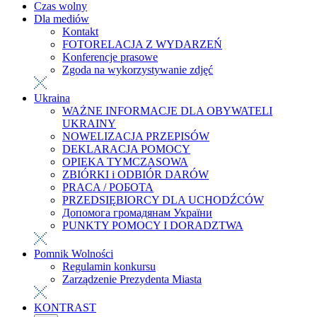
Czas wolny
Dla mediów
Kontakt
FOTORELACJA Z WYDARZEŃ
Konferencje prasowe
Zgoda na wykorzystywanie zdjęć
Ukraina
WAŻNE INFORMACJE DLA OBYWATELI
UKRAINY
NOWELIZACJA PRZEPISÓW
DEKLARACJA POMOCY
OPIEKA TYMCZASOWA
ZBIÓRKI i ODBIÓR DARÓW
PRACA / РОБОТА
PRZEDSIĘBIORCY DLA UCHODŹCÓW
Допомога громадянам України
PUNKTY POMOCY I DORADZTWA
Pomnik Wolności
Regulamin konkursu
Zarządzenie Prezydenta Miasta
KONTRAST