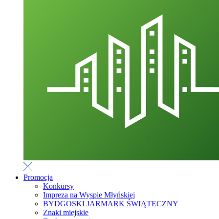
Promocja
Konkursy
Impreza na Wyspie Młyńskiej
BYDGOSKI JARMARK ŚWIĄTECZNY
Znaki miejskie