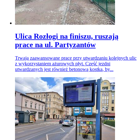
Ulica Rozłogi na finiszu, ruszają
prace na ul. Partyzantów
Trwają zaawansowane prace przy utwardzaniu kolejnych ulic
z wykorzystaniem ażurowych płyt. Część jezdni
utwardzanych jest również betonową kostką, by...