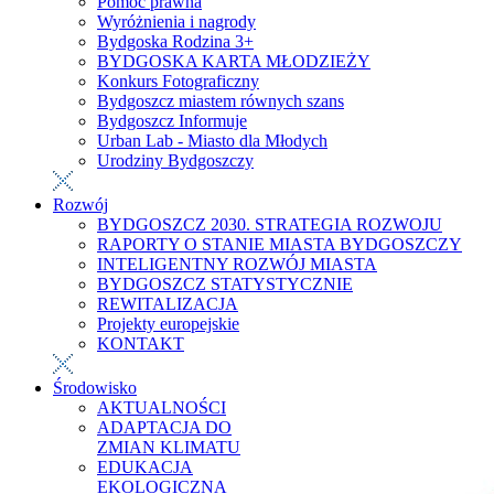
Pomoc prawna
Wyróżnienia i nagrody
Bydgoska Rodzina 3+
BYDGOSKA KARTA MŁODZIEŻY
Konkurs Fotograficzny
Bydgoszcz miastem równych szans
Bydgoszcz Informuje
Urban Lab - Miasto dla Młodych
Urodziny Bydgoszczy
Rozwój
BYDGOSZCZ 2030. STRATEGIA ROZWOJU
RAPORTY O STANIE MIASTA BYDGOSZCZY
INTELIGENTNY ROZWÓJ MIASTA
BYDGOSZCZ STATYSTYCZNIE
REWITALIZACJA
Projekty europejskie
KONTAKT
Środowisko
AKTUALNOŚCI
ADAPTACJA DO
ZMIAN KLIMATU
EDUKACJA
EKOLOGICZNA