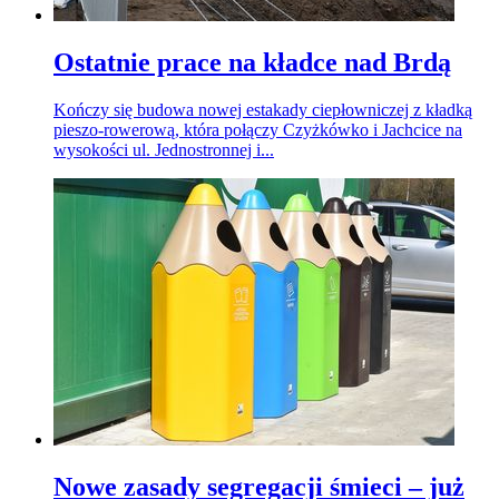
Ostatnie prace na kładce nad Brdą
Kończy się budowa nowej estakady ciepłowniczej z kładką
pieszo-rowerową, która połączy Czyżkówko i Jachcice na
wysokości ul. Jednostronnej i...
Nowe zasady segregacji śmieci – już