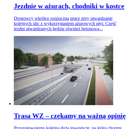
Jezdnie w ażurach, chodniki w kostce
Drogowcy wkrótce rozpoczną prace przy utwardzanie
kolejnych ulic z wykorzystaniem ażurowych płyt. Część
jezdni utwardzanych będzie również betonową...
Trasa WZ – czekamy na ważną opinię
Przygotowujemy kolejną dużą inwestycję, na którą chcemy