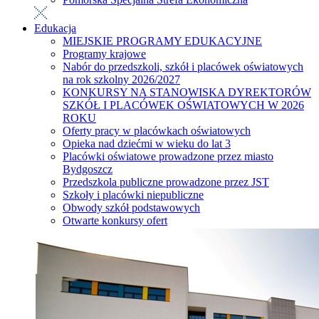
Edukacja
MIEJSKIE PROGRAMY EDUKACYJNE
Programy krajowe
Nabór do przedszkoli, szkół i placówek oświatowych
na rok szkolny 2026/2027
KONKURSY NA STANOWISKA DYREKTORÓW
SZKÓŁ I PLACÓWEK OŚWIATOWYCH W 2026
ROKU
Oferty pracy w placówkach oświatowych
Opieka nad dziećmi w wieku do lat 3
Placówki oświatowe prowadzone przez miasto
Bydgoszcz
Przedszkola publiczne prowadzone przez JST
Szkoły i placówki niepubliczne
Obwody szkół podstawowych
Otwarte konkursy ofert