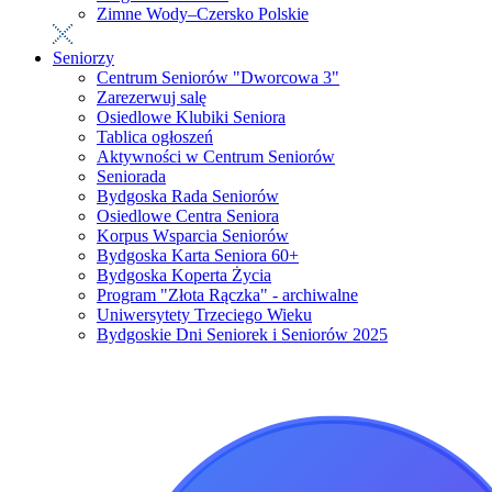
Zimne Wody–Czersko Polskie
Seniorzy
Centrum Seniorów "Dworcowa 3"
Zarezerwuj salę
Osiedlowe Klubiki Seniora
Tablica ogłoszeń
Aktywności w Centrum Seniorów
Seniorada
Bydgoska Rada Seniorów
Osiedlowe Centra Seniora
Korpus Wsparcia Seniorów
Bydgoska Karta Seniora 60+
Bydgoska Koperta Życia
Program "Złota Rączka" - archiwalne
Uniwersytety Trzeciego Wieku
Bydgoskie Dni Seniorek i Seniorów 2025