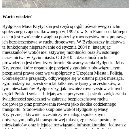
Warto wiedzieć
Bydgoska Masa Krytyczna jest częścią ogólnoświatowego ruchu
społecznego zapoczątkowanego w 1992 r. w San Francisco, którego
celem jest zwrócenie uwagi na potrzeby rowerzystów oraz poprawę
ich bezpieczeństwa w ruchu drogowym. W Bydgoszczy inicjatywa
ta funkcjonuje nieprzerwanie od stycznia 2004 r., integrując
mieszkańców wokół idei aktywnej mobilności oraz świadomego
uczestnictwa w życiu miasta. Od 2010 r. działalność ruchu
prowadzona jest również w formie Stowarzyszenia Bydgoska Masa
Krytyczna, które organizuje przejazdy zgodnie z obowiązującymi
przepisami prawa oraz we współpracy z Urzędem Miasta i Policją.
Comiesięczne przejazdy, odbywające się w ostatni piątek miesiąca,
zgromadziły na przestrzeni lat kilkanaście tysięcy uczestników, w
tym mieszkańców Bydgoszczy, jak również rowerzystów z innych
części Polski i świata. Inicjatywy te przyczyniają się do zwiększania
świadomości społecznej w zakresie bezpieczeństwa ruchu
drogowego oraz promowania roweru jako środka codziennego
transportu. Środowisko skupione wokół Bydgoskiej Masy
Krytycznej aktywnie uczestniczy w dialogu społecznym
dotyczącym polityki transportowej miasta, zgłaszając postulaty
mieszkańców oraz inicjując rozwiązania infrastrukturalne. Jednym z