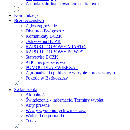
Zadania z dofinansowaniem centralnym
Komunikacja
Bezpieczeństwo
Zgłoś zagrożenie
Dbamy o Bydgoszcz
Komunikaty BCZK
Ostrzeżenia BCZK
RAPORT DOBOWY MIASTO
RAPORT DOBOWY POWIAT
Statystyka BCZK
ABC bezpieczeństwa
POMOC DLA ZWIERZĄT
Zgromadzenia publiczne w trybie uproszczonym
Pogoda w Bydgoszczy
Świadczenia
Aktualności
Świadczenia - informacje. Terminy wypłat
Akty prawne
Wzory wypełnionych wniosków
Wnioski do pobrania
O nas