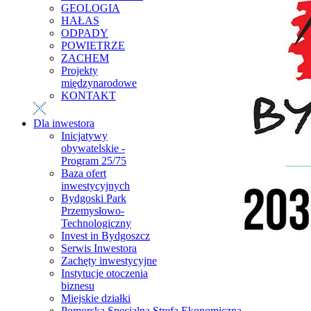
GEOLOGIA
HAŁAS
ODPADY
POWIETRZE
ZACHEM
Projekty
międzynarodowe
KONTAKT
Dla inwestora
Inicjatywy
obywatelskie -
Program 25/75
Baza ofert
inwestycyjnych
Bydgoski Park
Przemysłowo-
Technologiczny
Invest in Bydgoszcz
Serwis Inwestora
Zachęty inwestycyjne
Instytucje otoczenia
biznesu
Miejskie działki
Pomorska Specjalna Strefa Ekonomiczna