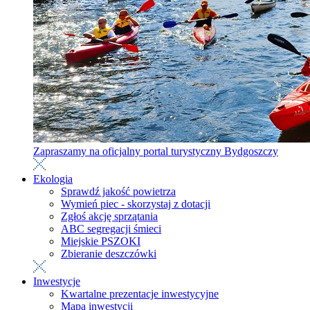
Zapraszamy na oficjalny portal turystyczny Bydgoszczy
Ekologia
Sprawdź jakość powietrza
Wymień piec - skorzystaj z dotacji
Zgłoś akcję sprzątania
ABC segregacji śmieci
Miejskie PSZOKI
Zbieranie deszczówki
Inwestycje
Kwartalne prezentacje inwestycyjne
Mapa inwestycji