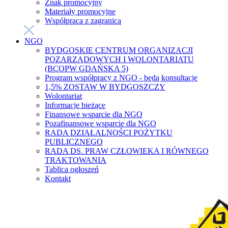
Znak promocyjny
Materiały promocyjne
Współpraca z zagranicą
NGO
BYDGOSKIE CENTRUM ORGANIZACJI
POZARZĄDOWYCH I WOLONTARIATU
(BCOPW GDAŃSKA 5)
Program współpracy z NGO - będą konsultacje
1,5% ZOSTAW W BYDGOSZCZY
Wolontariat
Informacje bieżące
Finansowe wsparcie dla NGO
Pozafinansowe wsparcie dla NGO
RADA DZIAŁALNOŚCI POŻYTKU
PUBLICZNEGO
RADA DS. PRAW CZŁOWIEKA I RÓWNEGO
TRAKTOWANIA
Tablica ogłoszeń
Kontakt