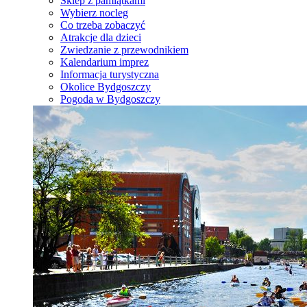
Sklep z pamiątkami
Wybierz nocleg
Co trzeba zobaczyć
Atrakcje dla dzieci
Zwiedzanie z przewodnikiem
Kalendarium imprez
Informacja turystyczna
Okolice Bydgoszczy
Pogoda w Bydgoszczy