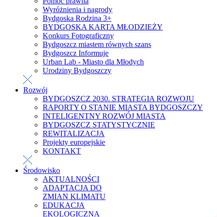
Pomoc prawna
Wyróżnienia i nagrody
Bydgoska Rodzina 3+
BYDGOSKA KARTA MŁODZIEŻY
Konkurs Fotograficzny
Bydgoszcz miastem równych szans
Bydgoszcz Informuje
Urban Lab - Miasto dla Młodych
Urodziny Bydgoszczy
Rozwój
BYDGOSZCZ 2030. STRATEGIA ROZWOJU
RAPORTY O STANIE MIASTA BYDGOSZCZY
INTELIGENTNY ROZWÓJ MIASTA
BYDGOSZCZ STATYSTYCZNIE
REWITALIZACJA
Projekty europejskie
KONTAKT
Środowisko
AKTUALNOŚCI
ADAPTACJA DO
ZMIAN KLIMATU
EDUKACJA
EKOLOGICZNA