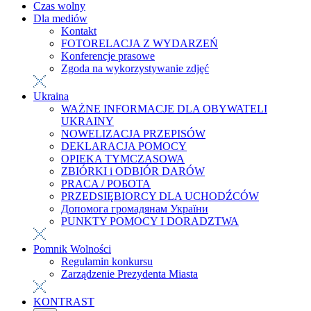
Czas wolny
Dla mediów
Kontakt
FOTORELACJA Z WYDARZEŃ
Konferencje prasowe
Zgoda na wykorzystywanie zdjęć
Ukraina
WAŻNE INFORMACJE DLA OBYWATELI
UKRAINY
NOWELIZACJA PRZEPISÓW
DEKLARACJA POMOCY
OPIEKA TYMCZASOWA
ZBIÓRKI i ODBIÓR DARÓW
PRACA / РОБОТА
PRZEDSIĘBIORCY DLA UCHODŹCÓW
Допомога громадянам України
PUNKTY POMOCY I DORADZTWA
Pomnik Wolności
Regulamin konkursu
Zarządzenie Prezydenta Miasta
KONTRAST