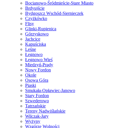
Bocianowo-Śródmieście-Stare Miasto
Brdyujście
Bydgoszcz Wschód-Siernieczek
Czyżkówko
Flisy
Glinki-Rupienica
Górzyskowo
Jachcice
Kapuściska
Leśne
Łęgnowo
Łęgnowo Wieś
Miedzyń-Prądy
Nowy Fordon
Okole
Osowa Góra
Piaski
Smukała-Opławiec-Janowo
Stary Fordon
Szwederowo
Tatrzańskie
Tereny Nadwiślańskie
Wilczak-Jary
Wyżyny
Wzgórze Wolności