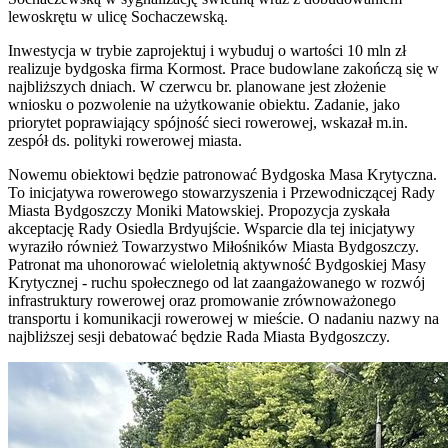
lewoskrętu w ulicę Sochaczewską.
Inwestycja w trybie zaprojektuj i wybuduj o wartości 10 mln zł
realizuje bydgoska firma Kormost. Prace budowlane zakończą się w
najbliższych dniach. W czerwcu br. planowane jest złożenie
wniosku o pozwolenie na użytkowanie obiektu. Zadanie, jako
priorytet poprawiający spójność sieci rowerowej, wskazał m.in.
zespół ds. polityki rowerowej miasta.
Nowemu obiektowi będzie patronować Bydgoska Masa Krytyczna.
To inicjatywa rowerowego stowarzyszenia i Przewodniczącej Rady
Miasta Bydgoszczy Moniki Matowskiej. Propozycja zyskała
akceptację Rady Osiedla Brdyujście. Wsparcie dla tej inicjatywy
wyraziło również Towarzystwo Miłośników Miasta Bydgoszczy.
Patronat ma uhonorować wieloletnią aktywność Bydgoskiej Masy
Krytycznej - ruchu społecznego od lat zaangażowanego w rozwój
infrastruktury rowerowej oraz promowanie zrównoważonego
transportu i komunikacji rowerowej w mieście. O nadaniu nazwy na
najbliższej sesji debatować będzie Rada Miasta Bydgoszczy.