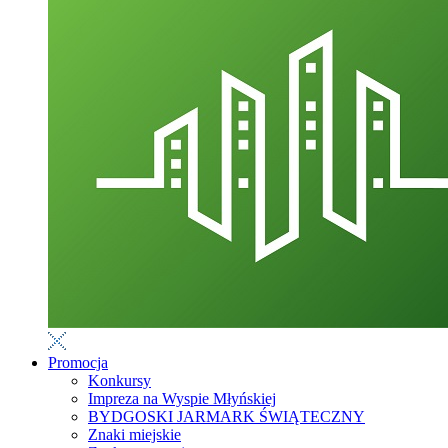
Promocja
Konkursy
Impreza na Wyspie Młyńskiej
BYDGOSKI JARMARK ŚWIĄTECZNY
Znaki miejskie