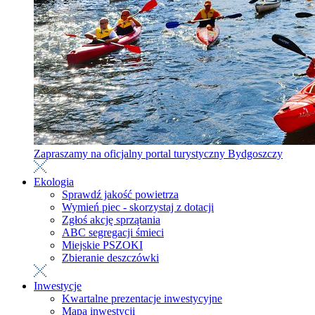
Zapraszamy na oficjalny portal turystyczny Bydgoszczy
Ekologia
Sprawdź jakość powietrza
Wymień piec - skorzystaj z dotacji
Zgłoś akcję sprzątania
ABC segregacji śmieci
Miejskie PSZOKI
Zbieranie deszczówki
Inwestycje
Kwartalne prezentacje inwestycyjne
Mapa inwestycji