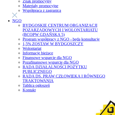
Znak promocyjny
Materiały promocyjne
Współpraca z zagranicą
NGO
BYDGOSKIE CENTRUM ORGANIZACJI
POZARZĄDOWYCH I WOLONTARIATU
(BCOPW GDAŃSKA 5)
Program współpracy z NGO - będą konsultacje
1,5% ZOSTAW W BYDGOSZCZY
Wolontariat
Informacje bieżące
Finansowe wsparcie dla NGO
Pozafinansowe wsparcie dla NGO
RADA DZIAŁALNOŚCI POŻYTKU
PUBLICZNEGO
RADA DS. PRAW CZŁOWIEKA I RÓWNEGO
TRAKTOWANIA
Tablica ogłoszeń
Kontakt