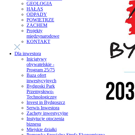
GEOLOGIA
HAŁAS
ODPADY
POWIETRZE
ZACHEM
Projekty
międzynarodowe
KONTAKT
Dla inwestora
Inicjatywy
obywatelskie -
Program 25/75
Baza ofert
inwestycyjnych
Bydgoski Park
Przemysłowo-
Technologiczny
Invest in Bydgoszcz
Serwis Inwestora
Zachęty inwestycyjne
Instytucje otoczenia
biznesu
Miejskie działki
Pomorska Specjalna Strefa Ekonomiczna