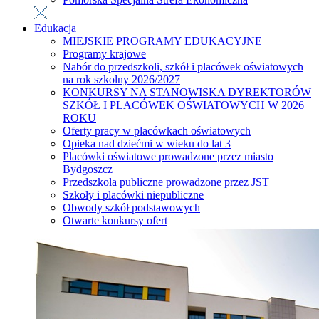
Edukacja
MIEJSKIE PROGRAMY EDUKACYJNE
Programy krajowe
Nabór do przedszkoli, szkół i placówek oświatowych
na rok szkolny 2026/2027
KONKURSY NA STANOWISKA DYREKTORÓW
SZKÓŁ I PLACÓWEK OŚWIATOWYCH W 2026
ROKU
Oferty pracy w placówkach oświatowych
Opieka nad dziećmi w wieku do lat 3
Placówki oświatowe prowadzone przez miasto
Bydgoszcz
Przedszkola publiczne prowadzone przez JST
Szkoły i placówki niepubliczne
Obwody szkół podstawowych
Otwarte konkursy ofert