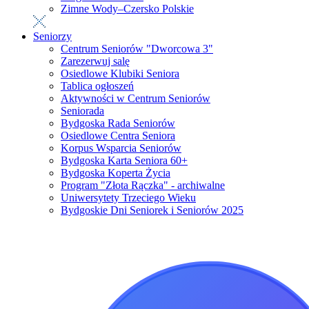
Zimne Wody–Czersko Polskie
Seniorzy
Centrum Seniorów "Dworcowa 3"
Zarezerwuj salę
Osiedlowe Klubiki Seniora
Tablica ogłoszeń
Aktywności w Centrum Seniorów
Seniorada
Bydgoska Rada Seniorów
Osiedlowe Centra Seniora
Korpus Wsparcia Seniorów
Bydgoska Karta Seniora 60+
Bydgoska Koperta Życia
Program "Złota Rączka" - archiwalne
Uniwersytety Trzeciego Wieku
Bydgoskie Dni Seniorek i Seniorów 2025