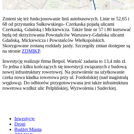
Zmieni się też funkcjonowanie linii autobusowych. Linie nr 52,65 i
68 od przystanku Sułkowskiego- Czerkaska pojadą ulicami
Czerkaską, Gdańską i Mickiewicza. Także linie nr 57 i 80 kursować
będą od skrzyżowania Powstańców Warszawy-Gdańska ulicami
Gdańską, Mickiewicza i Powstańców Wielkopolskich.
Skorygowane zostaną rozkłady jazdy. Szczegóły zmian dostępne są
na stronie
ZDMIKP
.
Inwestycję realizuje firma Betpol. Wartość zadania to 13,4 mln zł.
To jedna z kilku kończących się inwestycji związanych z budową
nowej infrastruktury rowerowej. Na pozwolenie na użytkowanie
czeka nowa kładka rowerowa przy ul. Fordońskiej (nad magistralą
węglową). Do odbiorów przygotowywana jest także infrastruktura
rowerowa wzdłuż ulic Pelplińskiej, Wyzwolenia i Sudeckiej.
Inwestycje
Drogi
Budżet Miasta