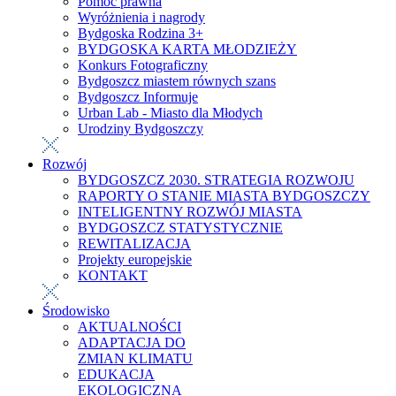
Pomoc prawna
Wyróżnienia i nagrody
Bydgoska Rodzina 3+
BYDGOSKA KARTA MŁODZIEŻY
Konkurs Fotograficzny
Bydgoszcz miastem równych szans
Bydgoszcz Informuje
Urban Lab - Miasto dla Młodych
Urodziny Bydgoszczy
Rozwój
BYDGOSZCZ 2030. STRATEGIA ROZWOJU
RAPORTY O STANIE MIASTA BYDGOSZCZY
INTELIGENTNY ROZWÓJ MIASTA
BYDGOSZCZ STATYSTYCZNIE
REWITALIZACJA
Projekty europejskie
KONTAKT
Środowisko
AKTUALNOŚCI
ADAPTACJA DO
ZMIAN KLIMATU
EDUKACJA
EKOLOGICZNA