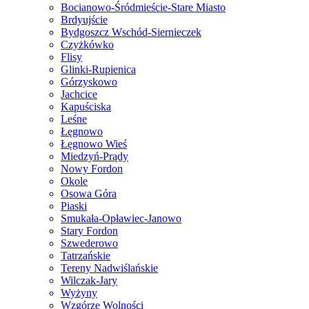
Bocianowo-Śródmieście-Stare Miasto
Brdyujście
Bydgoszcz Wschód-Siernieczek
Czyżkówko
Flisy
Glinki-Rupienica
Górzyskowo
Jachcice
Kapuściska
Leśne
Łęgnowo
Łęgnowo Wieś
Miedzyń-Prądy
Nowy Fordon
Okole
Osowa Góra
Piaski
Smukała-Opławiec-Janowo
Stary Fordon
Szwederowo
Tatrzańskie
Tereny Nadwiślańskie
Wilczak-Jary
Wyżyny
Wzgórze Wolności