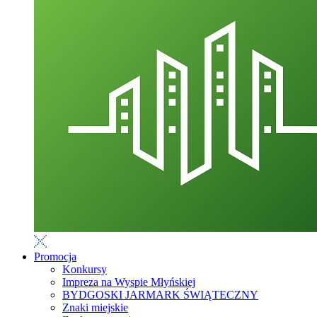
Promocja
Konkursy
Impreza na Wyspie Młyńskiej
BYDGOSKI JARMARK ŚWIĄTECZNY
Znaki miejskie