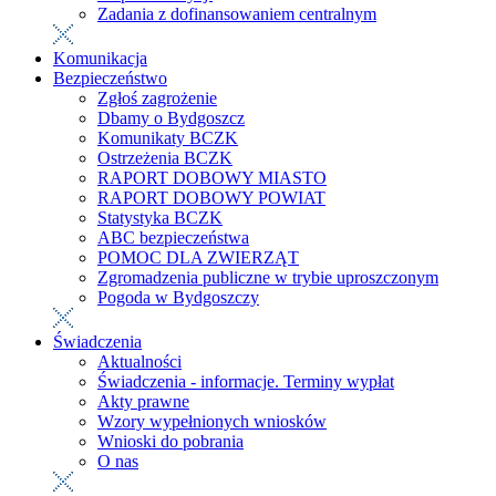
Zadania z dofinansowaniem centralnym
Komunikacja
Bezpieczeństwo
Zgłoś zagrożenie
Dbamy o Bydgoszcz
Komunikaty BCZK
Ostrzeżenia BCZK
RAPORT DOBOWY MIASTO
RAPORT DOBOWY POWIAT
Statystyka BCZK
ABC bezpieczeństwa
POMOC DLA ZWIERZĄT
Zgromadzenia publiczne w trybie uproszczonym
Pogoda w Bydgoszczy
Świadczenia
Aktualności
Świadczenia - informacje. Terminy wypłat
Akty prawne
Wzory wypełnionych wniosków
Wnioski do pobrania
O nas