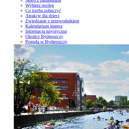
Sklep z pamiątkami
Wybierz nocleg
Co trzeba zobaczyć
Atrakcje dla dzieci
Zwiedzanie z przewodnikiem
Kalendarium imprez
Informacja turystyczna
Okolice Bydgoszczy
Pogoda w Bydgoszczy