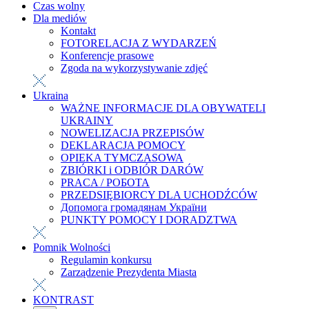
Czas wolny
Dla mediów
Kontakt
FOTORELACJA Z WYDARZEŃ
Konferencje prasowe
Zgoda na wykorzystywanie zdjęć
Ukraina
WAŻNE INFORMACJE DLA OBYWATELI
UKRAINY
NOWELIZACJA PRZEPISÓW
DEKLARACJA POMOCY
OPIEKA TYMCZASOWA
ZBIÓRKI i ODBIÓR DARÓW
PRACA / РОБОТА
PRZEDSIĘBIORCY DLA UCHODŹCÓW
Допомога громадянам України
PUNKTY POMOCY I DORADZTWA
Pomnik Wolności
Regulamin konkursu
Zarządzenie Prezydenta Miasta
KONTRAST