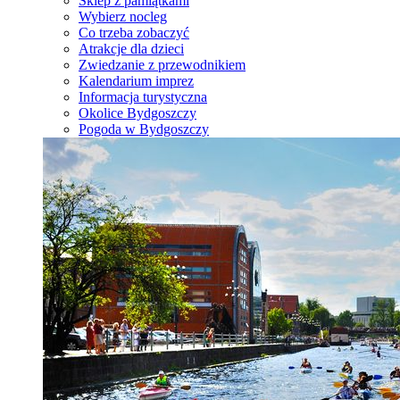
Sklep z pamiątkami
Wybierz nocleg
Co trzeba zobaczyć
Atrakcje dla dzieci
Zwiedzanie z przewodnikiem
Kalendarium imprez
Informacja turystyczna
Okolice Bydgoszczy
Pogoda w Bydgoszczy