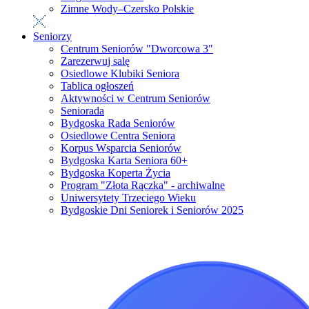
Zimne Wody–Czersko Polskie
Seniorzy
Centrum Seniorów "Dworcowa 3"
Zarezerwuj salę
Osiedlowe Klubiki Seniora
Tablica ogłoszeń
Aktywności w Centrum Seniorów
Seniorada
Bydgoska Rada Seniorów
Osiedlowe Centra Seniora
Korpus Wsparcia Seniorów
Bydgoska Karta Seniora 60+
Bydgoska Koperta Życia
Program "Złota Rączka" - archiwalne
Uniwersytety Trzeciego Wieku
Bydgoskie Dni Seniorek i Seniorów 2025