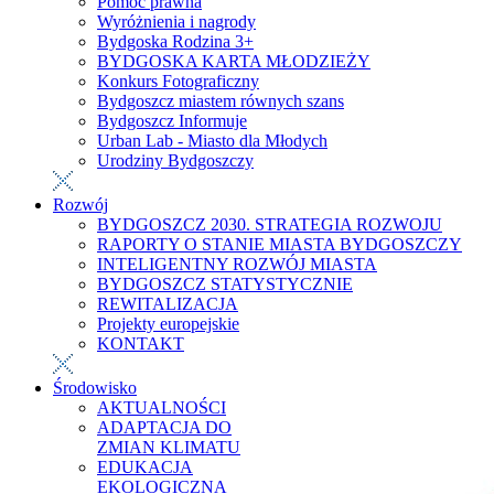
Pomoc prawna
Wyróżnienia i nagrody
Bydgoska Rodzina 3+
BYDGOSKA KARTA MŁODZIEŻY
Konkurs Fotograficzny
Bydgoszcz miastem równych szans
Bydgoszcz Informuje
Urban Lab - Miasto dla Młodych
Urodziny Bydgoszczy
Rozwój
BYDGOSZCZ 2030. STRATEGIA ROZWOJU
RAPORTY O STANIE MIASTA BYDGOSZCZY
INTELIGENTNY ROZWÓJ MIASTA
BYDGOSZCZ STATYSTYCZNIE
REWITALIZACJA
Projekty europejskie
KONTAKT
Środowisko
AKTUALNOŚCI
ADAPTACJA DO
ZMIAN KLIMATU
EDUKACJA
EKOLOGICZNA