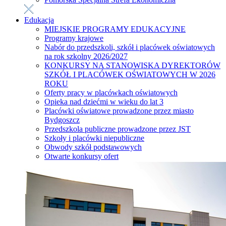
Edukacja
MIEJSKIE PROGRAMY EDUKACYJNE
Programy krajowe
Nabór do przedszkoli, szkół i placówek oświatowych
na rok szkolny 2026/2027
KONKURSY NA STANOWISKA DYREKTORÓW
SZKÓŁ I PLACÓWEK OŚWIATOWYCH W 2026
ROKU
Oferty pracy w placówkach oświatowych
Opieka nad dziećmi w wieku do lat 3
Placówki oświatowe prowadzone przez miasto
Bydgoszcz
Przedszkola publiczne prowadzone przez JST
Szkoły i placówki niepubliczne
Obwody szkół podstawowych
Otwarte konkursy ofert