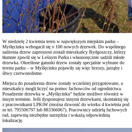
W niedzielę 2 kwietnia teren w największym miejskim parku –
Myślęcinku wzbogacił się o 100 nowych drzewek. Do wspólnego
sadzenia drzew zaproszeni zostali mieszkańcy Bydgoszczy, którzy
tłumnie zjawili się w Leśnym Parku i własnoręcznie sadzili młode
drzewka. Określone gatunki drzew zostały specjalnie wybrane do
terenu parku – w Myślęcinku pojawiły się więc brzozy, jarząby i
śliwy czerwonolistne.
Miejsca do posadzenia drzew zostały wcześniej przygotowane, a
mieszkańcy mogli liczyć na pomoc fachowców od ogrodnictwa.
Posadzenie drzewka w „Myślęcinku” będzie możliwe również w
innym terminie. Jeśli dysponujesz innymi drzewkami, skontaktuj się
z pracownikami LPKiW (można dzwonić do wtorku 4 kwietnia pod
nr tel. 795506797 lub 883366067). Pracownicy udzielą fachowych
rad, zapewnią niezbędne narzędzia i wskażą odpowiednią
lokalizację.