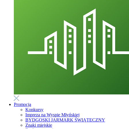
Promocja
Konkursy
Impreza na Wyspie Młyńskiej
BYDGOSKI JARMARK ŚWIĄTECZNY
Znaki miejskie