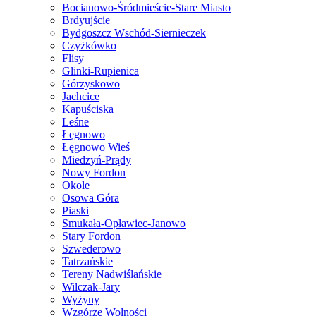
Bocianowo-Śródmieście-Stare Miasto
Brdyujście
Bydgoszcz Wschód-Siernieczek
Czyżkówko
Flisy
Glinki-Rupienica
Górzyskowo
Jachcice
Kapuściska
Leśne
Łęgnowo
Łęgnowo Wieś
Miedzyń-Prądy
Nowy Fordon
Okole
Osowa Góra
Piaski
Smukała-Opławiec-Janowo
Stary Fordon
Szwederowo
Tatrzańskie
Tereny Nadwiślańskie
Wilczak-Jary
Wyżyny
Wzgórze Wolności