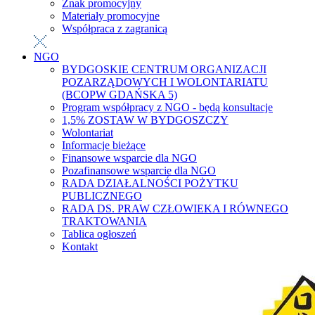
Znak promocyjny
Materiały promocyjne
Współpraca z zagranicą
NGO
BYDGOSKIE CENTRUM ORGANIZACJI
POZARZĄDOWYCH I WOLONTARIATU
(BCOPW GDAŃSKA 5)
Program współpracy z NGO - będą konsultacje
1,5% ZOSTAW W BYDGOSZCZY
Wolontariat
Informacje bieżące
Finansowe wsparcie dla NGO
Pozafinansowe wsparcie dla NGO
RADA DZIAŁALNOŚCI POŻYTKU
PUBLICZNEGO
RADA DS. PRAW CZŁOWIEKA I RÓWNEGO
TRAKTOWANIA
Tablica ogłoszeń
Kontakt