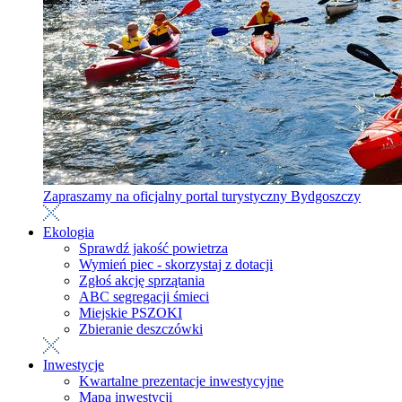
Zapraszamy na oficjalny portal turystyczny Bydgoszczy
Ekologia
Sprawdź jakość powietrza
Wymień piec - skorzystaj z dotacji
Zgłoś akcję sprzątania
ABC segregacji śmieci
Miejskie PSZOKI
Zbieranie deszczówki
Inwestycje
Kwartalne prezentacje inwestycyjne
Mapa inwestycji