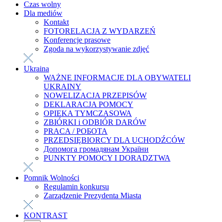
Czas wolny
Dla mediów
Kontakt
FOTORELACJA Z WYDARZEŃ
Konferencje prasowe
Zgoda na wykorzystywanie zdjęć
Ukraina
WAŻNE INFORMACJE DLA OBYWATELI
UKRAINY
NOWELIZACJA PRZEPISÓW
DEKLARACJA POMOCY
OPIEKA TYMCZASOWA
ZBIÓRKI i ODBIÓR DARÓW
PRACA / РОБОТА
PRZEDSIĘBIORCY DLA UCHODŹCÓW
Допомога громадянам України
PUNKTY POMOCY I DORADZTWA
Pomnik Wolności
Regulamin konkursu
Zarządzenie Prezydenta Miasta
KONTRAST