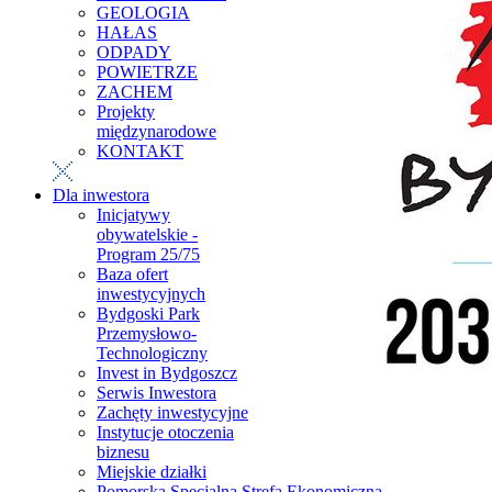
GEOLOGIA
HAŁAS
ODPADY
POWIETRZE
ZACHEM
Projekty
międzynarodowe
KONTAKT
Dla inwestora
Inicjatywy
obywatelskie -
Program 25/75
Baza ofert
inwestycyjnych
Bydgoski Park
Przemysłowo-
Technologiczny
Invest in Bydgoszcz
Serwis Inwestora
Zachęty inwestycyjne
Instytucje otoczenia
biznesu
Miejskie działki
Pomorska Specjalna Strefa Ekonomiczna