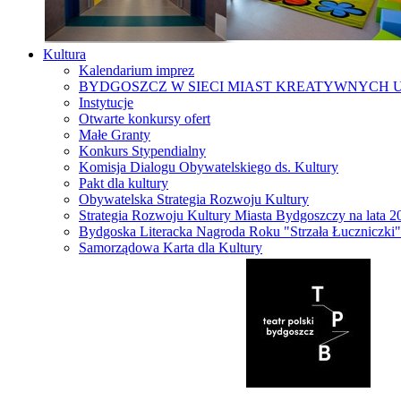
Kultura
Kalendarium imprez
BYDGOSZCZ W SIECI MIAST KREATYWNYCH 
Instytucje
Otwarte konkursy ofert
Małe Granty
Konkurs Stypendialny
Komisja Dialogu Obywatelskiego ds. Kultury
Pakt dla kultury
Obywatelska Strategia Rozwoju Kultury
Strategia Rozwoju Kultury Miasta Bydgoszczy na lata 
Bydgoska Literacka Nagroda Roku "Strzała Łuczniczki"
Samorządowa Karta dla Kultury