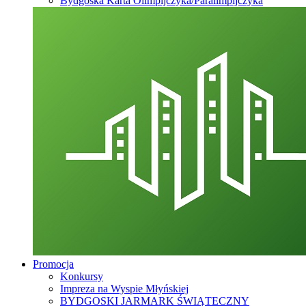
Bydgoska Karta Olimpijczyka/Paralimpijczyka
Promocja
Konkursy
Impreza na Wyspie Młyńskiej
BYDGOSKI JARMARK ŚWIĄTECZNY