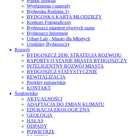
Pomoc prawna
Wyróżnienia i nagrody
Bydgoska Rodzina 3+
BYDGOSKA KARTA MŁODZIEŻY
Konkurs Fotograficzny
Bydgoszcz miastem równych szans
Bydgoszcz Informuje
Urban Lab - Miasto dla Młodych
Urodziny Bydgoszczy
Rozwój
BYDGOSZCZ 2030. STRATEGIA ROZWOJU
RAPORTY O STANIE MIASTA BYDGOSZCZY
INTELIGENTNY ROZWÓJ MIASTA
BYDGOSZCZ STATYSTYCZNIE
REWITALIZACJA
Projekty europejskie
KONTAKT
Środowisko
AKTUALNOŚCI
ADAPTACJA DO ZMIAN KLIMATU
EDUKACJA EKOLOGICZNA
GEOLOGIA
HAŁAS
ODPADY
POWIETRZE