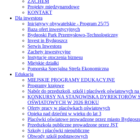
ZACHEM
Projekty międzynarodowe
KONTAKT
Dla inwestora
Inicjatywy obywatelskie - Program 25/75
Baza ofert inwestycyjnych
Bydgoski Park Przemysłowo-Technologiczny
Invest in Bydgoszcz
Serwis Inwestora
Zachęty inwestycyjne
Instytucje otoczenia biznesu
Miejskie działki
Pomorska Specjalna Strefa Ekonomiczna
Edukacja
MIEJSKIE PROGRAMY EDUKACYJNE
Programy krajowe
Nabór do przedszkoli, szkół i placówek oświatowych na
KONKURSY NA STANOWISKA DYREKTORÓW S
OŚWIATOWYCH W 2026 ROKU
Oferty pracy w placówkach oświatowych
Opieka nad dziećmi w wieku do lat 3
Placówki oświatowe prowadzone przez miasto Bydgosz
Przedszkola publiczne prowadzone przez JST
Szkoły i placówki niepubliczne
Obwody szkół podstawowych