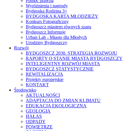
Pomoc prawna
Wyróżnienia i nagrody
Bydgoska Rodzina 3+
BYDGOSKA KARTA MŁODZIEŻY
Konkurs Fotograficzny
Bydgoszcz miastem równych szans
Bydgoszcz Informuje
Urban Lab - Miasto dla Młodych
Urodziny Bydgoszczy
Rozwój
BYDGOSZCZ 2030. STRATEGIA ROZWOJU
RAPORTY O STANIE MIASTA BYDGOSZCZY
INTELIGENTNY ROZWÓJ MIASTA
BYDGOSZCZ STATYSTYCZNIE
REWITALIZACJA
Projekty europejskie
KONTAKT
Środowisko
AKTUALNOŚCI
ADAPTACJA DO ZMIAN KLIMATU
EDUKACJA EKOLOGICZNA
GEOLOGIA
HAŁAS
ODPADY
POWIETRZE