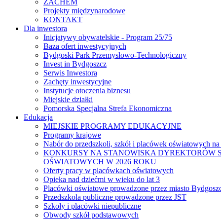
ZACHEM
Projekty międzynarodowe
KONTAKT
Dla inwestora
Inicjatywy obywatelskie - Program 25/75
Baza ofert inwestycyjnych
Bydgoski Park Przemysłowo-Technologiczny
Invest in Bydgoszcz
Serwis Inwestora
Zachęty inwestycyjne
Instytucje otoczenia biznesu
Miejskie działki
Pomorska Specjalna Strefa Ekonomiczna
Edukacja
MIEJSKIE PROGRAMY EDUKACYJNE
Programy krajowe
Nabór do przedszkoli, szkół i placówek oświatowych na
KONKURSY NA STANOWISKA DYREKTORÓW S
OŚWIATOWYCH W 2026 ROKU
Oferty pracy w placówkach oświatowych
Opieka nad dziećmi w wieku do lat 3
Placówki oświatowe prowadzone przez miasto Bydgosz
Przedszkola publiczne prowadzone przez JST
Szkoły i placówki niepubliczne
Obwody szkół podstawowych