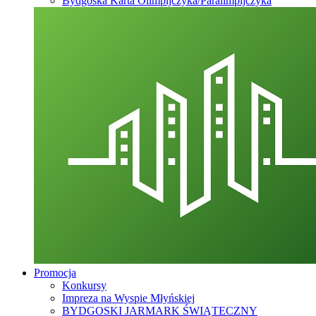
Bydgoska Karta Olimpijczyka/Paralimpijczyka
Promocja
Konkursy
Impreza na Wyspie Młyńskiej
BYDGOSKI JARMARK ŚWIĄTECZNY