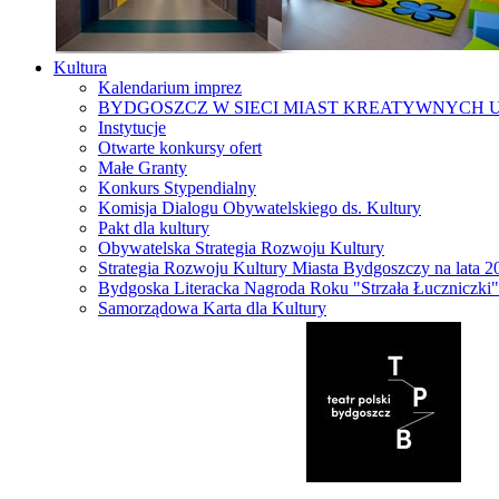
Kultura
Kalendarium imprez
BYDGOSZCZ W SIECI MIAST KREATYWNYCH 
Instytucje
Otwarte konkursy ofert
Małe Granty
Konkurs Stypendialny
Komisja Dialogu Obywatelskiego ds. Kultury
Pakt dla kultury
Obywatelska Strategia Rozwoju Kultury
Strategia Rozwoju Kultury Miasta Bydgoszczy na lata 
Bydgoska Literacka Nagroda Roku "Strzała Łuczniczki"
Samorządowa Karta dla Kultury