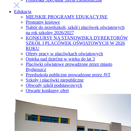
Edukacja
MIEJSKIE PROGRAMY EDUKACYJNE
Programy krajowe
Nabór do przedszkoli, szkół i placówek oświatowych
na rok szkolny 2026/2027
KONKURSY NA STANOWISKA DYREKTORÓW
SZKÓŁ I PLACÓWEK OŚWIATOWYCH W 2026
ROKU
Oferty pracy w placówkach oświatowych
Opieka nad dziećmi w wieku do lat 3
Placówki oświatowe prowadzone przez miasto
Bydgoszcz
Przedszkola publiczne prowadzone przez JST
Szkoły i placówki niepubliczne
Obwody szkół podstawowych
Otwarte konkursy ofert