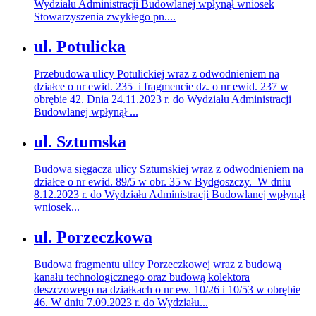
Wydziału Administracji Budowlanej wpłynął wniosek
Stowarzyszenia zwykłego pn....
ul. Potulicka
Przebudowa ulicy Potulickiej wraz z odwodnieniem na
działce o nr ewid. 235 i fragmencie dz. o nr ewid. 237 w
obrębie 42. Dnia 24.11.2023 r. do Wydziału Administracji
Budowlanej wpłynął ...
ul. Sztumska
Budowa sięgacza ulicy Sztumskiej wraz z odwodnieniem na
działce o nr ewid. 89/5 w obr. 35 w Bydgoszczy. W dniu
8.12.2023 r. do Wydziału Administracji Budowlanej wpłynął
wniosek...
ul. Porzeczkowa
Budowa fragmentu ulicy Porzeczkowej wraz z budową
kanału technologicznego oraz budową kolektora
deszczowego na działkach o nr ew. 10/26 i 10/53 w obrębie
46. W dniu 7.09.2023 r. do Wydziału...