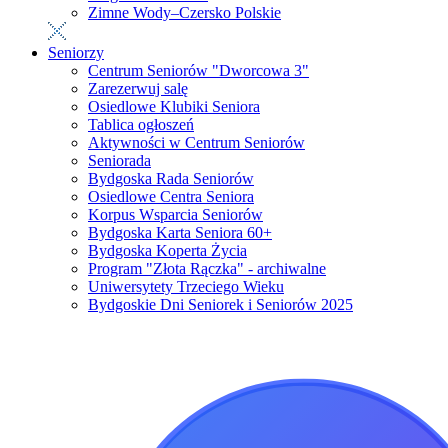
Zimne Wody–Czersko Polskie
Seniorzy
Centrum Seniorów "Dworcowa 3"
Zarezerwuj salę
Osiedlowe Klubiki Seniora
Tablica ogłoszeń
Aktywności w Centrum Seniorów
Seniorada
Bydgoska Rada Seniorów
Osiedlowe Centra Seniora
Korpus Wsparcia Seniorów
Bydgoska Karta Seniora 60+
Bydgoska Koperta Życia
Program "Złota Rączka" - archiwalne
Uniwersytety Trzeciego Wieku
Bydgoskie Dni Seniorek i Seniorów 2025