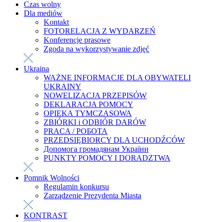
Czas wolny
Dla mediów
Kontakt
FOTORELACJA Z WYDARZEŃ
Konferencje prasowe
Zgoda na wykorzystywanie zdjęć
Ukraina
WAŻNE INFORMACJE DLA OBYWATELI
UKRAINY
NOWELIZACJA PRZEPISÓW
DEKLARACJA POMOCY
OPIEKA TYMCZASOWA
ZBIÓRKI i ODBIÓR DARÓW
PRACA / РОБОТА
PRZEDSIĘBIORCY DLA UCHODŹCÓW
Допомога громадянам України
PUNKTY POMOCY I DORADZTWA
Pomnik Wolności
Regulamin konkursu
Zarządzenie Prezydenta Miasta
KONTRAST