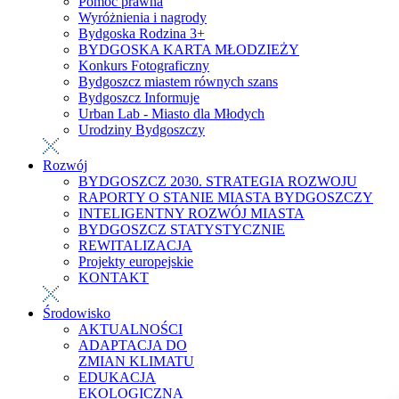
Pomoc prawna
Wyróżnienia i nagrody
Bydgoska Rodzina 3+
BYDGOSKA KARTA MŁODZIEŻY
Konkurs Fotograficzny
Bydgoszcz miastem równych szans
Bydgoszcz Informuje
Urban Lab - Miasto dla Młodych
Urodziny Bydgoszczy
Rozwój
BYDGOSZCZ 2030. STRATEGIA ROZWOJU
RAPORTY O STANIE MIASTA BYDGOSZCZY
INTELIGENTNY ROZWÓJ MIASTA
BYDGOSZCZ STATYSTYCZNIE
REWITALIZACJA
Projekty europejskie
KONTAKT
Środowisko
AKTUALNOŚCI
ADAPTACJA DO
ZMIAN KLIMATU
EDUKACJA
EKOLOGICZNA