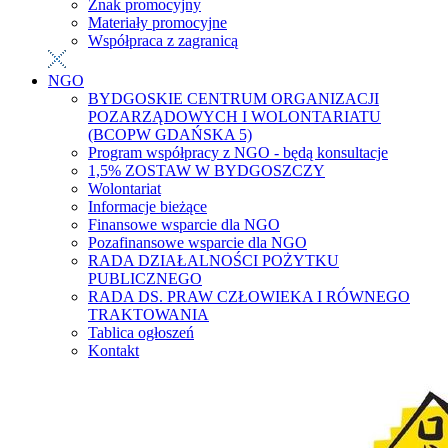
Znak promocyjny
Materiały promocyjne
Współpraca z zagranicą
NGO
BYDGOSKIE CENTRUM ORGANIZACJI
POZARZĄDOWYCH I WOLONTARIATU
(BCOPW GDAŃSKA 5)
Program współpracy z NGO - będą konsultacje
1,5% ZOSTAW W BYDGOSZCZY
Wolontariat
Informacje bieżące
Finansowe wsparcie dla NGO
Pozafinansowe wsparcie dla NGO
RADA DZIAŁALNOŚCI POŻYTKU
PUBLICZNEGO
RADA DS. PRAW CZŁOWIEKA I RÓWNEGO
TRAKTOWANIA
Tablica ogłoszeń
Kontakt