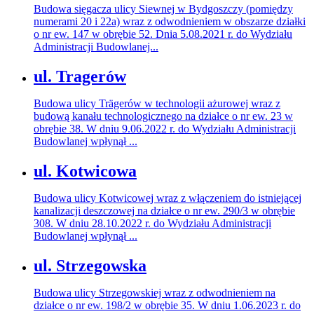
Budowa sięgacza ulicy Siewnej w Bydgoszczy (pomiędzy
numerami 20 i 22a) wraz z odwodnieniem w obszarze działki
o nr ew. 147 w obrębie 52. Dnia 5.08.2021 r. do Wydziału
Administracji Budowlanej...
ul. Tragerów
Budowa ulicy Trägerów w technologii ażurowej wraz z
budową kanału technologicznego na działce o nr ew. 23 w
obrębie 38. W dniu 9.06.2022 r. do Wydziału Administracji
Budowlanej wpłynął ...
ul. Kotwicowa
Budowa ulicy Kotwicowej wraz z włączeniem do istniejącej
kanalizacji deszczowej na działce o nr ew. 290/3 w obrębie
308. W dniu 28.10.2022 r. do Wydziału Administracji
Budowlanej wpłynął ...
ul. Strzegowska
Budowa ulicy Strzegowskiej wraz z odwodnieniem na
działce o nr ew. 198/2 w obrębie 35. W dniu 1.06.2023 r. do