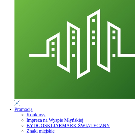
Promocja
Konkursy
Impreza na Wyspie Młyńskiej
BYDGOSKI JARMARK ŚWIĄTECZNY
Znaki miejskie