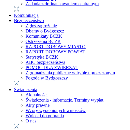
Zadania z dofinansowaniem centralnym
Komunikacja
Bezpieczeństwo
Zgłoś zagrożenie
Dbamy o Bydgoszcz
Komunikaty BCZK
Ostrzeżenia BCZK
RAPORT DOBOWY MIASTO
RAPORT DOBOWY POWIAT
Statystyka BCZK
ABC bezpieczeństwa
POMOC DLA ZWIERZĄT
Zgromadzenia publiczne w trybie uproszczonym
Pogoda w Bydgoszczy
Świadczenia
Aktualności
Świadczenia - informacje. Terminy wypłat
Akty prawne
Wzory wypełnionych wniosków
Wnioski do pobrania
O nas