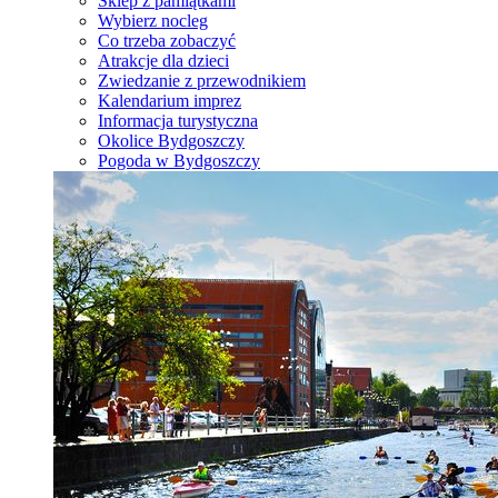
Sklep z pamiątkami
Wybierz nocleg
Co trzeba zobaczyć
Atrakcje dla dzieci
Zwiedzanie z przewodnikiem
Kalendarium imprez
Informacja turystyczna
Okolice Bydgoszczy
Pogoda w Bydgoszczy