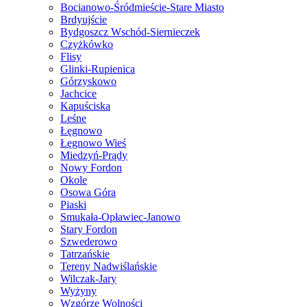
Bocianowo-Śródmieście-Stare Miasto
Brdyujście
Bydgoszcz Wschód-Siernieczek
Czyżkówko
Flisy
Glinki-Rupienica
Górzyskowo
Jachcice
Kapuściska
Leśne
Łęgnowo
Łęgnowo Wieś
Miedzyń-Prądy
Nowy Fordon
Okole
Osowa Góra
Piaski
Smukała-Opławiec-Janowo
Stary Fordon
Szwederowo
Tatrzańskie
Tereny Nadwiślańskie
Wilczak-Jary
Wyżyny
Wzgórze Wolności