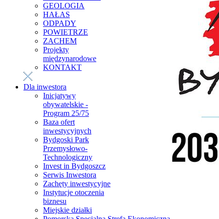
GEOLOGIA
HAŁAS
ODPADY
POWIETRZE
ZACHEM
Projekty
międzynarodowe
KONTAKT
Dla inwestora
Inicjatywy
obywatelskie -
Program 25/75
Baza ofert
inwestycyjnych
Bydgoski Park
Przemysłowo-
Technologiczny
Invest in Bydgoszcz
Serwis Inwestora
Zachęty inwestycyjne
Instytucje otoczenia
biznesu
Miejskie działki
Pomorska Specjalna Strefa Ekonomiczna