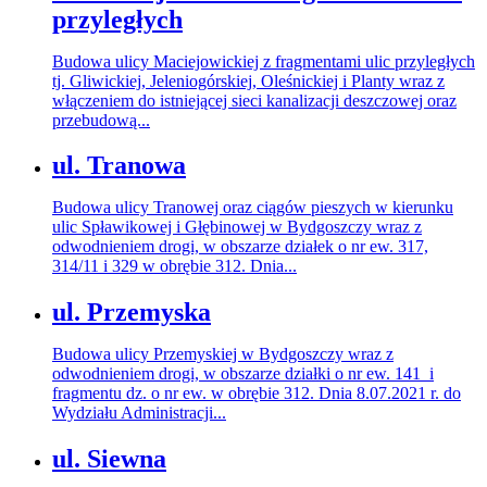
przyległych
Budowa ulicy Maciejowickiej z fragmentami ulic przyległych
tj. Gliwickiej, Jeleniogórskiej, Oleśnickiej i Planty wraz z
włączeniem do istniejącej sieci kanalizacji deszczowej oraz
przebudową...
ul. Tranowa
Budowa ulicy Tranowej oraz ciągów pieszych w kierunku
ulic Spławikowej i Głębinowej w Bydgoszczy wraz z
odwodnieniem drogi, w obszarze działek o nr ew. 317,
314/11 i 329 w obrębie 312. Dnia...
ul. Przemyska
Budowa ulicy Przemyskiej w Bydgoszczy wraz z
odwodnieniem drogi, w obszarze działki o nr ew. 141 i
fragmentu dz. o nr ew. w obrębie 312. Dnia 8.07.2021 r. do
Wydziału Administracji...
ul. Siewna