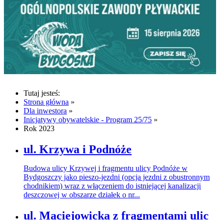
Tutaj jesteś:
Strona główna
»
Dla inwestora
»
Inicjatywy obywatelskie - Program 25/75
»
Rok 2023
ul. Krzywa i Podnóże
Budowa ulicy Krzywej i fragmentu ulicy Podnóże w
Bydgoszczy jako pieszo-jezdni (opcja jezdni z obustronnym
chodnikiem) wraz z włączeniem do istniejącej kanalizacji
deszczowej w obszarze działek o nr...
ul. Maciejowicka z fragmentami ulic