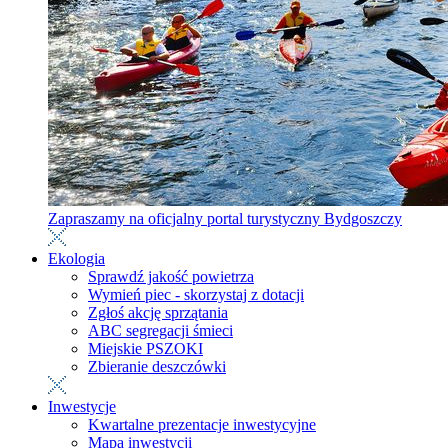
Zapraszamy na oficjalny portal turystyczny Bydgoszczy
Ekologia
Sprawdź jakość powietrza
Wymień piec - skorzystaj z dotacji
Zgłoś akcję sprzątania
ABC segregacji śmieci
Miejskie PSZOKI
Zbieranie deszczówki
Inwestycje
Kwartalne prezentacje inwestycyjne
Mapa inwestycji