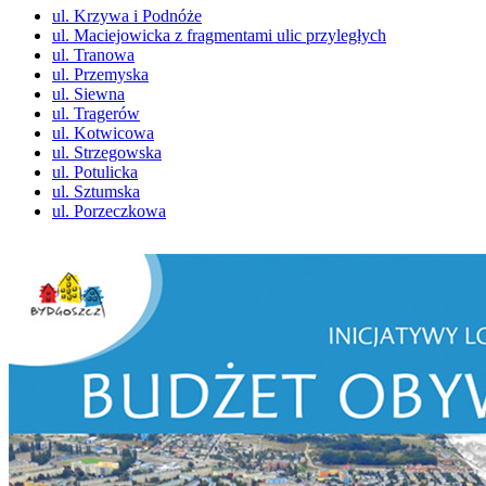
ul. Krzywa i Podnóże
ul. Maciejowicka z fragmentami ulic przyległych
ul. Tranowa
ul. Przemyska
ul. Siewna
ul. Tragerów
ul. Kotwicowa
ul. Strzegowska
ul. Potulicka
ul. Sztumska
ul. Porzeczkowa