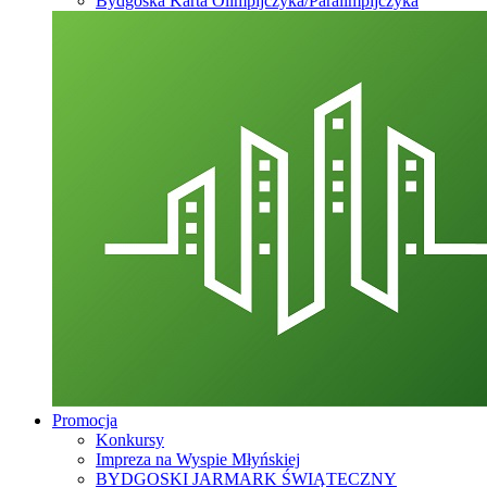
Bydgoska Karta Olimpijczyka/Paralimpijczyka
Promocja
Konkursy
Impreza na Wyspie Młyńskiej
BYDGOSKI JARMARK ŚWIĄTECZNY