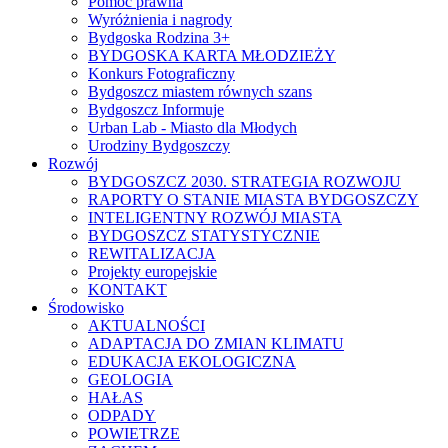
Pomoc prawna
Wyróżnienia i nagrody
Bydgoska Rodzina 3+
BYDGOSKA KARTA MŁODZIEŻY
Konkurs Fotograficzny
Bydgoszcz miastem równych szans
Bydgoszcz Informuje
Urban Lab - Miasto dla Młodych
Urodziny Bydgoszczy
Rozwój
BYDGOSZCZ 2030. STRATEGIA ROZWOJU
RAPORTY O STANIE MIASTA BYDGOSZCZY
INTELIGENTNY ROZWÓJ MIASTA
BYDGOSZCZ STATYSTYCZNIE
REWITALIZACJA
Projekty europejskie
KONTAKT
Środowisko
AKTUALNOŚCI
ADAPTACJA DO ZMIAN KLIMATU
EDUKACJA EKOLOGICZNA
GEOLOGIA
HAŁAS
ODPADY
POWIETRZE