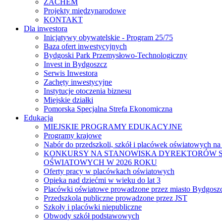
ZACHEM
Projekty międzynarodowe
KONTAKT
Dla inwestora
Inicjatywy obywatelskie - Program 25/75
Baza ofert inwestycyjnych
Bydgoski Park Przemysłowo-Technologiczny
Invest in Bydgoszcz
Serwis Inwestora
Zachęty inwestycyjne
Instytucje otoczenia biznesu
Miejskie działki
Pomorska Specjalna Strefa Ekonomiczna
Edukacja
MIEJSKIE PROGRAMY EDUKACYJNE
Programy krajowe
Nabór do przedszkoli, szkół i placówek oświatowych na
KONKURSY NA STANOWISKA DYREKTORÓW S
OŚWIATOWYCH W 2026 ROKU
Oferty pracy w placówkach oświatowych
Opieka nad dziećmi w wieku do lat 3
Placówki oświatowe prowadzone przez miasto Bydgosz
Przedszkola publiczne prowadzone przez JST
Szkoły i placówki niepubliczne
Obwody szkół podstawowych