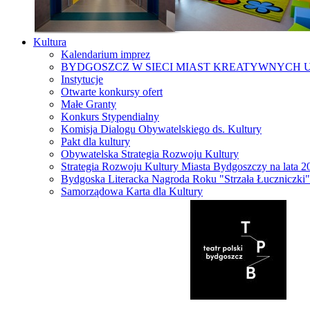
Kultura
Kalendarium imprez
BYDGOSZCZ W SIECI MIAST KREATYWNYCH 
Instytucje
Otwarte konkursy ofert
Małe Granty
Konkurs Stypendialny
Komisja Dialogu Obywatelskiego ds. Kultury
Pakt dla kultury
Obywatelska Strategia Rozwoju Kultury
Strategia Rozwoju Kultury Miasta Bydgoszczy na lata 
Bydgoska Literacka Nagroda Roku "Strzała Łuczniczki"
Samorządowa Karta dla Kultury