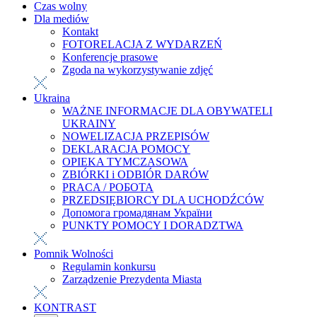
Czas wolny
Dla mediów
Kontakt
FOTORELACJA Z WYDARZEŃ
Konferencje prasowe
Zgoda na wykorzystywanie zdjęć
Ukraina
WAŻNE INFORMACJE DLA OBYWATELI
UKRAINY
NOWELIZACJA PRZEPISÓW
DEKLARACJA POMOCY
OPIEKA TYMCZASOWA
ZBIÓRKI i ODBIÓR DARÓW
PRACA / РОБОТА
PRZEDSIĘBIORCY DLA UCHODŹCÓW
Допомога громадянам України
PUNKTY POMOCY I DORADZTWA
Pomnik Wolności
Regulamin konkursu
Zarządzenie Prezydenta Miasta
KONTRAST