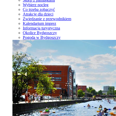
Sklep z pamiątkami
Wybierz nocleg
Co trzeba zobaczyć
Atrakcje dla dzieci
Zwiedzanie z przewodnikiem
Kalendarium imprez
Informacja turystyczna
Okolice Bydgoszczy
Pogoda w Bydgoszczy