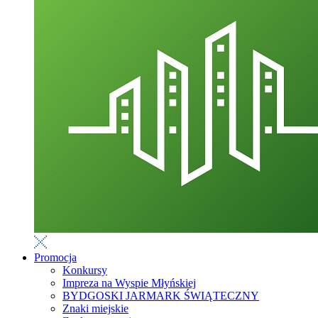
Promocja
Konkursy
Impreza na Wyspie Młyńskiej
BYDGOSKI JARMARK ŚWIĄTECZNY
Znaki miejskie