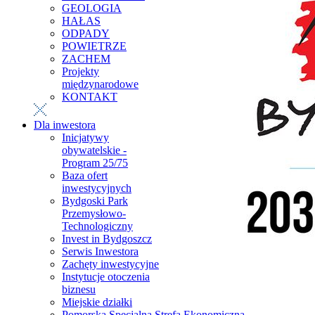
GEOLOGIA
HAŁAS
ODPADY
POWIETRZE
ZACHEM
Projekty
międzynarodowe
KONTAKT
Dla inwestora
Inicjatywy
obywatelskie -
Program 25/75
Baza ofert
inwestycyjnych
Bydgoski Park
Przemysłowo-
Technologiczny
Invest in Bydgoszcz
Serwis Inwestora
Zachęty inwestycyjne
Instytucje otoczenia
biznesu
Miejskie działki
Pomorska Specjalna Strefa Ekonomiczna