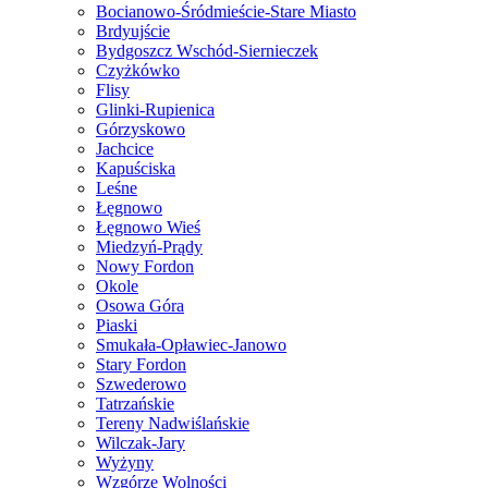
Bocianowo-Śródmieście-Stare Miasto
Brdyujście
Bydgoszcz Wschód-Siernieczek
Czyżkówko
Flisy
Glinki-Rupienica
Górzyskowo
Jachcice
Kapuściska
Leśne
Łęgnowo
Łęgnowo Wieś
Miedzyń-Prądy
Nowy Fordon
Okole
Osowa Góra
Piaski
Smukała-Opławiec-Janowo
Stary Fordon
Szwederowo
Tatrzańskie
Tereny Nadwiślańskie
Wilczak-Jary
Wyżyny
Wzgórze Wolności