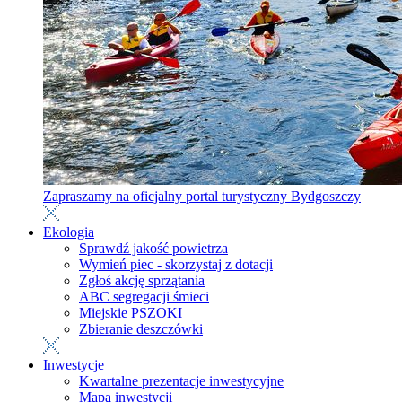
Zapraszamy na oficjalny portal turystyczny Bydgoszczy
Ekologia
Sprawdź jakość powietrza
Wymień piec - skorzystaj z dotacji
Zgłoś akcję sprzątania
ABC segregacji śmieci
Miejskie PSZOKI
Zbieranie deszczówki
Inwestycje
Kwartalne prezentacje inwestycyjne
Mapa inwestycji