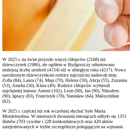
W 2025 r. na świat przyszło więcej chłopców (2168) niż
dziewczynek (1986), ale ogółem w Bydgoszczy odnotowano
mniejszą liczbę urodzeń (4154) niż w ubiegłym roku (4217). Nowo
narodzonym dziewczynkom rodzice najczęściej nadawali imię:
Zofia (84), Laura (74), Maja (70), Helena (59), Alicja (55), Zuzanna
(53), Amelia (50), Klara (49). Rodzice chłopców wybierali
najchętniej imiona: Antoni (102), Leon (90), Jan (90), Nikodem
(90), Ignacy (83), Franciszek (78), Stanisław (64), Maksymilian
(62).
W 2025 r. częściej niż rok wcześniej słychać było Marsz
Mendelssohna. W minionych dwunastu miesiącach odbyło się 1351
ślubów (703 cywilne i 228 konkordatowych oraz 420 aktów
zarejestrowanych w trybie szczególnym polegającym na wpisaniu