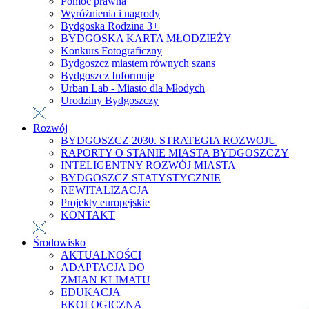
Pomoc prawna
Wyróżnienia i nagrody
Bydgoska Rodzina 3+
BYDGOSKA KARTA MŁODZIEŻY
Konkurs Fotograficzny
Bydgoszcz miastem równych szans
Bydgoszcz Informuje
Urban Lab - Miasto dla Młodych
Urodziny Bydgoszczy
Rozwój
BYDGOSZCZ 2030. STRATEGIA ROZWOJU
RAPORTY O STANIE MIASTA BYDGOSZCZY
INTELIGENTNY ROZWÓJ MIASTA
BYDGOSZCZ STATYSTYCZNIE
REWITALIZACJA
Projekty europejskie
KONTAKT
Środowisko
AKTUALNOŚCI
ADAPTACJA DO
ZMIAN KLIMATU
EDUKACJA
EKOLOGICZNA