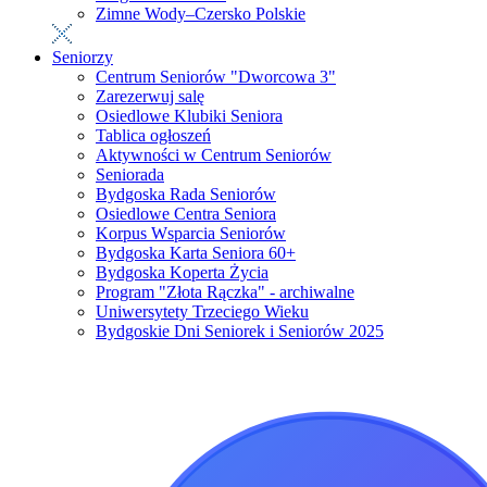
Zimne Wody–Czersko Polskie
Seniorzy
Centrum Seniorów "Dworcowa 3"
Zarezerwuj salę
Osiedlowe Klubiki Seniora
Tablica ogłoszeń
Aktywności w Centrum Seniorów
Seniorada
Bydgoska Rada Seniorów
Osiedlowe Centra Seniora
Korpus Wsparcia Seniorów
Bydgoska Karta Seniora 60+
Bydgoska Koperta Życia
Program "Złota Rączka" - archiwalne
Uniwersytety Trzeciego Wieku
Bydgoskie Dni Seniorek i Seniorów 2025