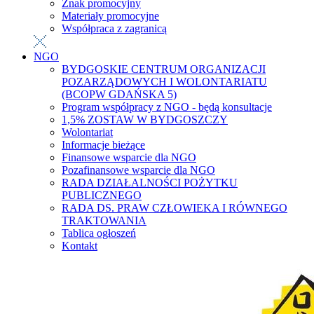
Znak promocyjny
Materiały promocyjne
Współpraca z zagranicą
NGO
BYDGOSKIE CENTRUM ORGANIZACJI
POZARZĄDOWYCH I WOLONTARIATU
(BCOPW GDAŃSKA 5)
Program współpracy z NGO - będą konsultacje
1,5% ZOSTAW W BYDGOSZCZY
Wolontariat
Informacje bieżące
Finansowe wsparcie dla NGO
Pozafinansowe wsparcie dla NGO
RADA DZIAŁALNOŚCI POŻYTKU
PUBLICZNEGO
RADA DS. PRAW CZŁOWIEKA I RÓWNEGO
TRAKTOWANIA
Tablica ogłoszeń
Kontakt