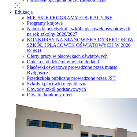
Edukacja
MIEJSKIE PROGRAMY EDUKACYJNE
Programy krajowe
Nabór do przedszkoli, szkół i placówek oświatowych
na rok szkolny 2026/2027
KONKURSY NA STANOWISKA DYREKTORÓW
SZKÓŁ I PLACÓWEK OŚWIATOWYCH W 2026
ROKU
Oferty pracy w placówkach oświatowych
Opieka nad dziećmi w wieku do lat 3
Placówki oświatowe prowadzone przez miasto
Bydgoszcz
Przedszkola publiczne prowadzone przez JST
Szkoły i placówki niepubliczne
Obwody szkół podstawowych
Otwarte konkursy ofert