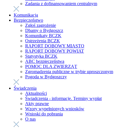
Zadania z dofinansowaniem centralnym
Komunikacja
Bezpieczeństwo
Zgłoś zagrożenie
Dbamy o Bydgoszcz
Komunikaty BCZK
Ostrzeżenia BCZK
RAPORT DOBOWY MIASTO
RAPORT DOBOWY POWIAT
Statystyka BCZK
ABC bezpieczeństwa
POMOC DLA ZWIERZĄT
Zgromadzenia publiczne w trybie uproszczonym
Pogoda w Bydgoszczy
Świadczenia
Aktualności
Świadczenia - informacje. Terminy wypłat
Akty prawne
Wzory wypełnionych wniosków
Wnioski do pobrania
O nas