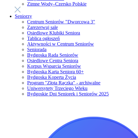
Zimne Wody–Czersko Polskie
Seniorzy
Centrum Seniorów "Dworcowa 3"
Zarezerwuj salę
Osiedlowe Klubiki Seniora
Tablica ogłoszeń
Aktywności w Centrum Seniorów
Seniorada
Bydgoska Rada Seniorów
Osiedlowe Centra Seniora
Korpus Wsparcia Seniorów
Bydgoska Karta Seniora 60+
Bydgoska Koperta Życia
Program "Złota Rączka" - archiwalne
Uniwersytety Trzeciego Wieku
Bydgoskie Dni Seniorek i Seniorów 2025