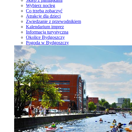
Sklep z pamiątkami
Wybierz nocleg
Co trzeba zobaczyć
Atrakcje dla dzieci
Zwiedzanie z przewodnikiem
Kalendarium imprez
Informacja turystyczna
Okolice Bydgoszczy
Pogoda w Bydgoszczy