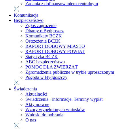
Zadania z dofinansowaniem centralnym
Komunikacja
Bezpieczeństwo
Zgłoś zagrożenie
Dbamy o Bydgoszcz
Komunikaty BCZK
Ostrzeżenia BCZK
RAPORT DOBOWY MIASTO
RAPORT DOBOWY POWIAT
Statystyka BCZK
ABC bezpieczeństwa
POMOC DLA ZWIERZĄT
Zgromadzenia publiczne w trybie uproszczonym
Pogoda w Bydgoszczy
Świadczenia
Aktualności
Świadczenia - informacje. Terminy wypłat
Akty prawne
Wzory wypełnionych wniosków
Wnioski do pobrania
O nas