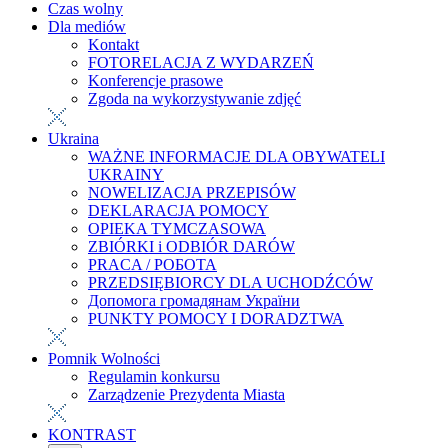
Czas wolny
Dla mediów
Kontakt
FOTORELACJA Z WYDARZEŃ
Konferencje prasowe
Zgoda na wykorzystywanie zdjęć
Ukraina
WAŻNE INFORMACJE DLA OBYWATELI
UKRAINY
NOWELIZACJA PRZEPISÓW
DEKLARACJA POMOCY
OPIEKA TYMCZASOWA
ZBIÓRKI i ODBIÓR DARÓW
PRACA / РОБОТА
PRZEDSIĘBIORCY DLA UCHODŹCÓW
Допомога громадянам України
PUNKTY POMOCY I DORADZTWA
Pomnik Wolności
Regulamin konkursu
Zarządzenie Prezydenta Miasta
KONTRAST