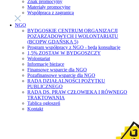
Znak promocyjny
Materiały promocyjne
Współpraca z zagranicą
NGO
BYDGOSKIE CENTRUM ORGANIZACJI
POZARZĄDOWYCH I WOLONTARIATU
(BCOPW GDAŃSKA 5)
Program współpracy z NGO - będą konsultacje
1,5% ZOSTAW W BYDGOSZCZY
Wolontariat
Informacje bieżące
Finansowe wsparcie dla NGO
Pozafinansowe wsparcie dla NGO
RADA DZIAŁALNOŚCI POŻYTKU
PUBLICZNEGO
RADA DS. PRAW CZŁOWIEKA I RÓWNEGO
TRAKTOWANIA
Tablica ogłoszeń
Kontakt