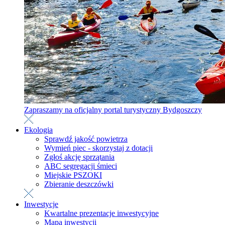
Zapraszamy na oficjalny portal turystyczny Bydgoszczy
Ekologia
Sprawdź jakość powietrza
Wymień piec - skorzystaj z dotacji
Zgłoś akcję sprzątania
ABC segregacji śmieci
Miejskie PSZOKI
Zbieranie deszczówki
Inwestycje
Kwartalne prezentacje inwestycyjne
Mapa inwestycji