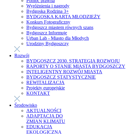
Pomoc prawna
Wyróżnienia i nagrody
Bydgoska Rodzina 3+
BYDGOSKA KARTA MŁODZIEŻY
Konkurs Fotograficzny
Bydgoszcz miastem równych szans
Bydgoszcz Informuje
Urban Lab - Miasto dla Młodych
Urodziny Bydgoszczy
Rozwój
BYDGOSZCZ 2030. STRATEGIA ROZWOJU
RAPORTY O STANIE MIASTA BYDGOSZCZY
INTELIGENTNY ROZWÓJ MIASTA
BYDGOSZCZ STATYSTYCZNIE
REWITALIZACJA
Projekty europejskie
KONTAKT
Środowisko
AKTUALNOŚCI
ADAPTACJA DO
ZMIAN KLIMATU
EDUKACJA
EKOLOGICZNA