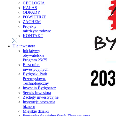
GEOLOGIA
HAŁAS
ODPADY
POWIETRZE
ZACHEM
Projekty
międzynarodowe
KONTAKT
Dla inwestora
Inicjatywy
obywatelskie -
Program 25/75
Baza ofert
inwestycyjnych
Bydgoski Park
Przemysłowo-
Technologiczny
Invest in Bydgoszcz
Serwis Inwestora
Zachęty inwestycyjne
Instytucje otoczenia
biznesu
Miejskie działki
Pomorska Specjalna Strefa Ekonomiczna