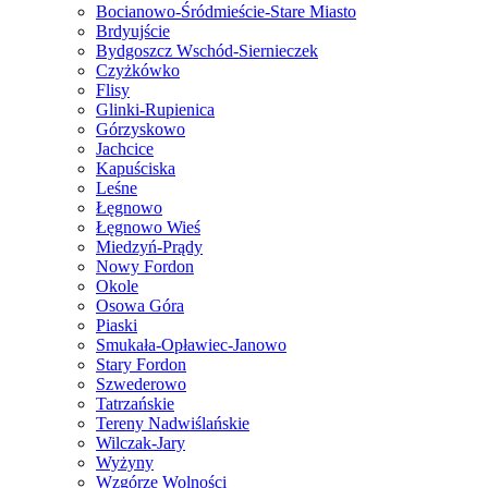
Bocianowo-Śródmieście-Stare Miasto
Brdyujście
Bydgoszcz Wschód-Siernieczek
Czyżkówko
Flisy
Glinki-Rupienica
Górzyskowo
Jachcice
Kapuściska
Leśne
Łęgnowo
Łęgnowo Wieś
Miedzyń-Prądy
Nowy Fordon
Okole
Osowa Góra
Piaski
Smukała-Opławiec-Janowo
Stary Fordon
Szwederowo
Tatrzańskie
Tereny Nadwiślańskie
Wilczak-Jary
Wyżyny
Wzgórze Wolności