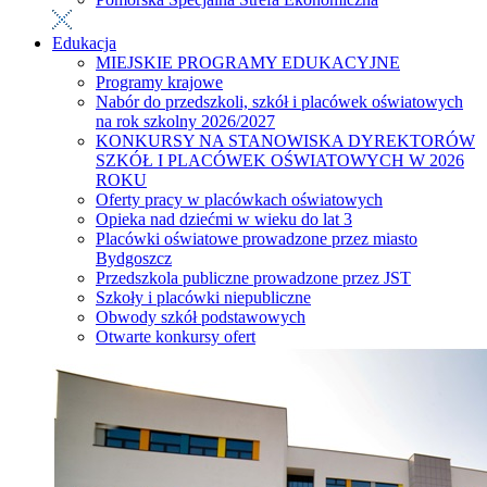
Edukacja
MIEJSKIE PROGRAMY EDUKACYJNE
Programy krajowe
Nabór do przedszkoli, szkół i placówek oświatowych
na rok szkolny 2026/2027
KONKURSY NA STANOWISKA DYREKTORÓW
SZKÓŁ I PLACÓWEK OŚWIATOWYCH W 2026
ROKU
Oferty pracy w placówkach oświatowych
Opieka nad dziećmi w wieku do lat 3
Placówki oświatowe prowadzone przez miasto
Bydgoszcz
Przedszkola publiczne prowadzone przez JST
Szkoły i placówki niepubliczne
Obwody szkół podstawowych
Otwarte konkursy ofert