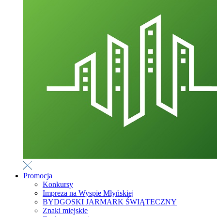
Promocja
Konkursy
Impreza na Wyspie Młyńskiej
BYDGOSKI JARMARK ŚWIĄTECZNY
Znaki miejskie