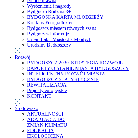
Pomoc prawna
Wyróżnienia i nagrody
Bydgoska Rodzina 3+
BYDGOSKA KARTA MŁODZIEŻY
Konkurs Fotograficzny
Bydgoszcz miastem równych szans
Bydgoszcz Informuje
Urban Lab - Miasto dla Młodych
Urodziny Bydgoszczy
Rozwój
BYDGOSZCZ 2030. STRATEGIA ROZWOJU
RAPORTY O STANIE MIASTA BYDGOSZCZY
INTELIGENTNY ROZWÓJ MIASTA
BYDGOSZCZ STATYSTYCZNIE
REWITALIZACJA
Projekty europejskie
KONTAKT
Środowisko
AKTUALNOŚCI
ADAPTACJA DO
ZMIAN KLIMATU
EDUKACJA
EKOLOGICZNA