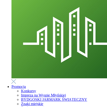
Promocja
Konkursy
Impreza na Wyspie Młyńskiej
BYDGOSKI JARMARK ŚWIĄTECZNY
Znaki miejskie