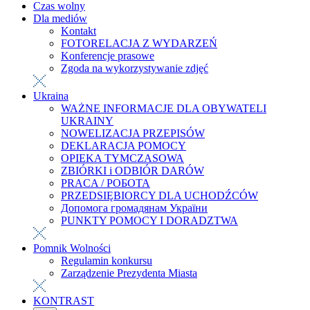
Czas wolny
Dla mediów
Kontakt
FOTORELACJA Z WYDARZEŃ
Konferencje prasowe
Zgoda na wykorzystywanie zdjęć
Ukraina
WAŻNE INFORMACJE DLA OBYWATELI
UKRAINY
NOWELIZACJA PRZEPISÓW
DEKLARACJA POMOCY
OPIEKA TYMCZASOWA
ZBIÓRKI i ODBIÓR DARÓW
PRACA / РОБОТА
PRZEDSIĘBIORCY DLA UCHODŹCÓW
Допомога громадянам України
PUNKTY POMOCY I DORADZTWA
Pomnik Wolności
Regulamin konkursu
Zarządzenie Prezydenta Miasta
KONTRAST