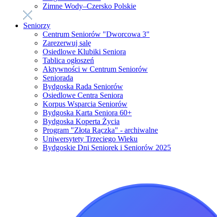
Zimne Wody–Czersko Polskie
Seniorzy
Centrum Seniorów "Dworcowa 3"
Zarezerwuj salę
Osiedlowe Klubiki Seniora
Tablica ogłoszeń
Aktywności w Centrum Seniorów
Seniorada
Bydgoska Rada Seniorów
Osiedlowe Centra Seniora
Korpus Wsparcia Seniorów
Bydgoska Karta Seniora 60+
Bydgoska Koperta Życia
Program "Złota Rączka" - archiwalne
Uniwersytety Trzeciego Wieku
Bydgoskie Dni Seniorek i Seniorów 2025