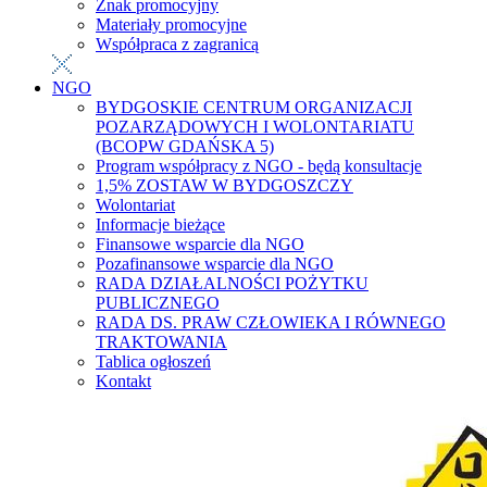
Znak promocyjny
Materiały promocyjne
Współpraca z zagranicą
NGO
BYDGOSKIE CENTRUM ORGANIZACJI
POZARZĄDOWYCH I WOLONTARIATU
(BCOPW GDAŃSKA 5)
Program współpracy z NGO - będą konsultacje
1,5% ZOSTAW W BYDGOSZCZY
Wolontariat
Informacje bieżące
Finansowe wsparcie dla NGO
Pozafinansowe wsparcie dla NGO
RADA DZIAŁALNOŚCI POŻYTKU
PUBLICZNEGO
RADA DS. PRAW CZŁOWIEKA I RÓWNEGO
TRAKTOWANIA
Tablica ogłoszeń
Kontakt