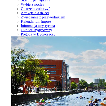
Sklep z pamiątkami
Wybierz nocleg
Co trzeba zobaczyć
Atrakcje dla dzieci
Zwiedzanie z przewodnikiem
Kalendarium imprez
Informacja turystyczna
Okolice Bydgoszczy
Pogoda w Bydgoszczy