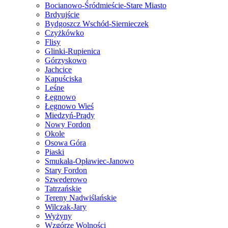
Bocianowo-Śródmieście-Stare Miasto
Brdyujście
Bydgoszcz Wschód-Siernieczek
Czyżkówko
Flisy
Glinki-Rupienica
Górzyskowo
Jachcice
Kapuściska
Leśne
Łęgnowo
Łęgnowo Wieś
Miedzyń-Prądy
Nowy Fordon
Okole
Osowa Góra
Piaski
Smukała-Opławiec-Janowo
Stary Fordon
Szwederowo
Tatrzańskie
Tereny Nadwiślańskie
Wilczak-Jary
Wyżyny
Wzgórze Wolności