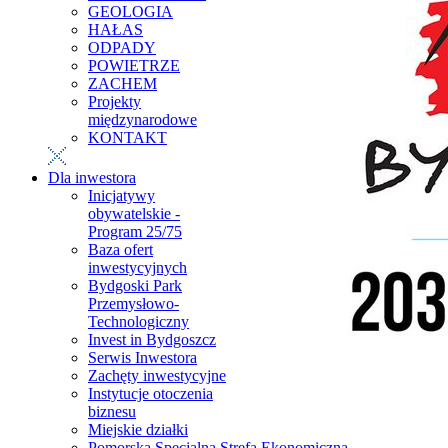
GEOLOGIA
HAŁAS
ODPADY
POWIETRZE
ZACHEM
Projekty
międzynarodowe
KONTAKT
Dla inwestora
Inicjatywy
obywatelskie -
Program 25/75
Baza ofert
inwestycyjnych
Bydgoski Park
Przemysłowo-
Technologiczny
Invest in Bydgoszcz
Serwis Inwestora
Zachęty inwestycyjne
Instytucje otoczenia
biznesu
Miejskie działki
Pomorska Specjalna Strefa Ekonomiczna