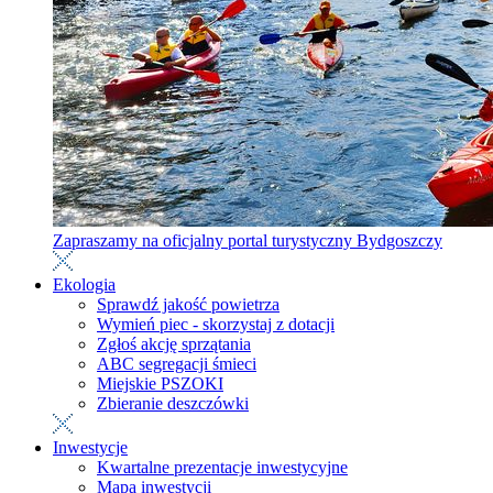
Zapraszamy na oficjalny portal turystyczny Bydgoszczy
Ekologia
Sprawdź jakość powietrza
Wymień piec - skorzystaj z dotacji
Zgłoś akcję sprzątania
ABC segregacji śmieci
Miejskie PSZOKI
Zbieranie deszczówki
Inwestycje
Kwartalne prezentacje inwestycyjne
Mapa inwestycji