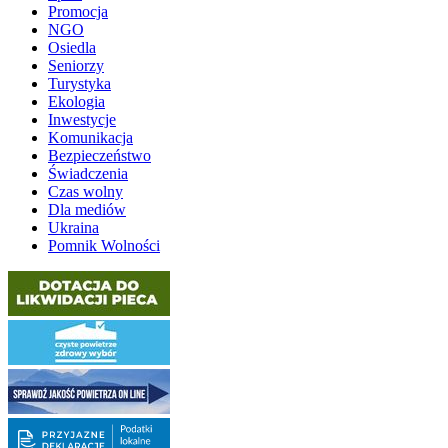
Promocja
NGO
Osiedla
Seniorzy
Turystyka
Ekologia
Inwestycje
Komunikacja
Bezpieczeństwo
Świadczenia
Czas wolny
Dla mediów
Ukraina
Pomnik Wolności