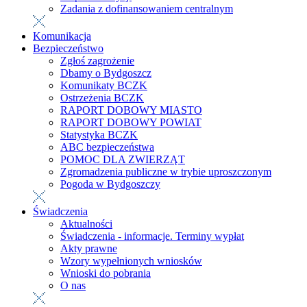
Zadania z dofinansowaniem centralnym
Komunikacja
Bezpieczeństwo
Zgłoś zagrożenie
Dbamy o Bydgoszcz
Komunikaty BCZK
Ostrzeżenia BCZK
RAPORT DOBOWY MIASTO
RAPORT DOBOWY POWIAT
Statystyka BCZK
ABC bezpieczeństwa
POMOC DLA ZWIERZĄT
Zgromadzenia publiczne w trybie uproszczonym
Pogoda w Bydgoszczy
Świadczenia
Aktualności
Świadczenia - informacje. Terminy wypłat
Akty prawne
Wzory wypełnionych wniosków
Wnioski do pobrania
O nas