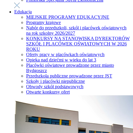
Edukacja
MIEJSKIE PROGRAMY EDUKACYJNE
Programy krajowe
Nabór do przedszkoli, szkół i placówek oświatowych
na rok szkolny 2026/2027
KONKURSY NA STANOWISKA DYREKTORÓW
SZKÓŁ I PLACÓWEK OŚWIATOWYCH W 2026
ROKU
Oferty pracy w placówkach oświatowych
Opieka nad dziećmi w wieku do lat 3
Placówki oświatowe prowadzone przez miasto
Bydgoszcz
Przedszkola publiczne prowadzone przez JST
Szkoły i placówki niepubliczne
Obwody szkół podstawowych
Otwarte konkursy ofert