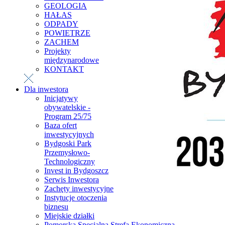
GEOLOGIA
HAŁAS
ODPADY
POWIETRZE
ZACHEM
Projekty
międzynarodowe
KONTAKT
Dla inwestora
Inicjatywy
obywatelskie -
Program 25/75
Baza ofert
inwestycyjnych
Bydgoski Park
Przemysłowo-
Technologiczny
Invest in Bydgoszcz
Serwis Inwestora
Zachęty inwestycyjne
Instytucje otoczenia
biznesu
Miejskie działki
Pomorska Specjalna Strefa Ekonomiczna