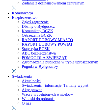
Zadania z dofinansowaniem centralnym
Komunikacja
Bezpieczeństwo
Zgłoś zagrożenie
Dbamy o Bydgoszcz
Komunikaty BCZK
Ostrzeżenia BCZK
RAPORT DOBOWY MIASTO
RAPORT DOBOWY POWIAT
Statystyka BCZK
ABC bezpieczeństwa
POMOC DLA ZWIERZĄT
Zgromadzenia publiczne w trybie uproszczonym
Pogoda w Bydgoszczy
Świadczenia
Aktualności
Świadczenia - informacje. Terminy wypłat
Akty prawne
Wzory wypełnionych wniosków
Wnioski do pobrania
O nas