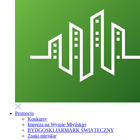
Promocja
Konkursy
Impreza na Wyspie Młyńskiej
BYDGOSKI JARMARK ŚWIĄTECZNY
Znaki miejskie