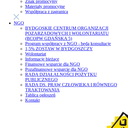
Znak promocyjny
Materiały promocyjne
Współpraca z zagranicą
NGO
BYDGOSKIE CENTRUM ORGANIZACJI
POZARZĄDOWYCH I WOLONTARIATU
(BCOPW GDAŃSKA 5)
Program współpracy z NGO - będą konsultacje
1,5% ZOSTAW W BYDGOSZCZY
Wolontariat
Informacje bieżące
Finansowe wsparcie dla NGO
Pozafinansowe wsparcie dla NGO
RADA DZIAŁALNOŚCI POŻYTKU
PUBLICZNEGO
RADA DS. PRAW CZŁOWIEKA I RÓWNEGO
TRAKTOWANIA
Tablica ogłoszeń
Kontakt