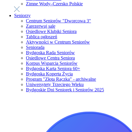
Zimne Wody–Czersko Polskie
Seniorzy
Centrum Seniorów "Dworcowa 3"
Zarezerwuj salę
Osiedlowe Klubiki Seniora
Tablica ogłoszeń
Aktywności w Centrum Seniorów
Seniorada
Bydgoska Rada Seniorów
Osiedlowe Centra Seniora
Korpus Wsparcia Seniorów
Bydgoska Karta Seniora 60+
Bydgoska Koperta Życia
Program "Złota Rączka" - archiwalne
Uniwersytety Trzeciego Wieku
Bydgoskie Dni Seniorek i Seniorów 2025