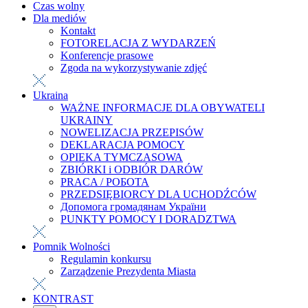
Czas wolny
Dla mediów
Kontakt
FOTORELACJA Z WYDARZEŃ
Konferencje prasowe
Zgoda na wykorzystywanie zdjęć
Ukraina
WAŻNE INFORMACJE DLA OBYWATELI
UKRAINY
NOWELIZACJA PRZEPISÓW
DEKLARACJA POMOCY
OPIEKA TYMCZASOWA
ZBIÓRKI i ODBIÓR DARÓW
PRACA / РОБОТА
PRZEDSIĘBIORCY DLA UCHODŹCÓW
Допомога громадянам України
PUNKTY POMOCY I DORADZTWA
Pomnik Wolności
Regulamin konkursu
Zarządzenie Prezydenta Miasta
KONTRAST