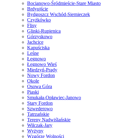
Bocianowo-Śródmieście-Stare Miasto
Brdyujście
Bydgoszcz Wschód-Siernieczek
Czyżkówko
Flisy
Glinki-Rupienica
Górzyskowo
Jachcice
Kapuściska
Leśne
Łęgnowo
Łęgnowo Wieś
Miedzyń-Prądy
Nowy Fordon
Okole
Osowa Góra
Piaski
Smukała-Opławiec-Janowo
Stary Fordon
Szwederowo
Tatrzańskie
Tereny Nadwiślańskie
Wilczak-Jary
Wyżyny
Wzgórze Wolności