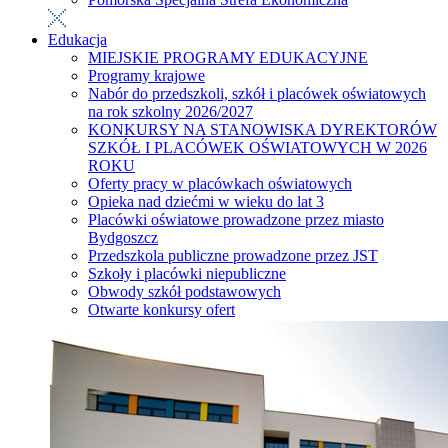
Edukacja
MIEJSKIE PROGRAMY EDUKACYJNE
Programy krajowe
Nabór do przedszkoli, szkół i placówek oświatowych
na rok szkolny 2026/2027
KONKURSY NA STANOWISKA DYREKTORÓW
SZKÓŁ I PLACÓWEK OŚWIATOWYCH W 2026
ROKU
Oferty pracy w placówkach oświatowych
Opieka nad dziećmi w wieku do lat 3
Placówki oświatowe prowadzone przez miasto
Bydgoszcz
Przedszkola publiczne prowadzone przez JST
Szkoły i placówki niepubliczne
Obwody szkół podstawowych
Otwarte konkursy ofert