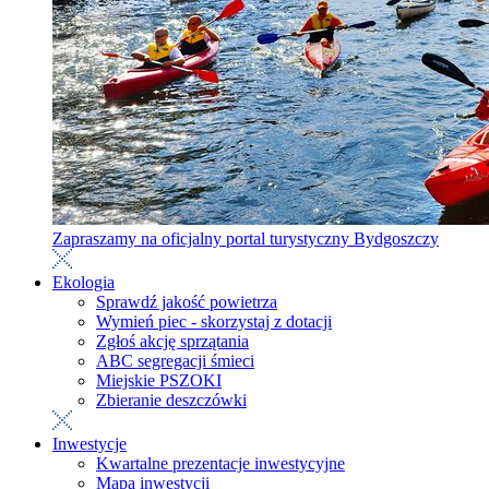
Zapraszamy na oficjalny portal turystyczny Bydgoszczy
Ekologia
Sprawdź jakość powietrza
Wymień piec - skorzystaj z dotacji
Zgłoś akcję sprzątania
ABC segregacji śmieci
Miejskie PSZOKI
Zbieranie deszczówki
Inwestycje
Kwartalne prezentacje inwestycyjne
Mapa inwestycji