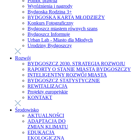
Pomoc prawna
Wyróżnienia i nagrody
Bydgoska Rodzina 3+
BYDGOSKA KARTA MŁODZIEŻY
Konkurs Fotograficzny
Bydgoszcz miastem równych szans
Bydgoszcz Informuje
Urban Lab - Miasto dla Młodych
Urodziny Bydgoszczy
Rozwój
BYDGOSZCZ 2030. STRATEGIA ROZWOJU
RAPORTY O STANIE MIASTA BYDGOSZCZY
INTELIGENTNY ROZWÓJ MIASTA
BYDGOSZCZ STATYSTYCZNIE
REWITALIZACJA
Projekty europejskie
KONTAKT
Środowisko
AKTUALNOŚCI
ADAPTACJA DO
ZMIAN KLIMATU
EDUKACJA
EKOLOGICZNA