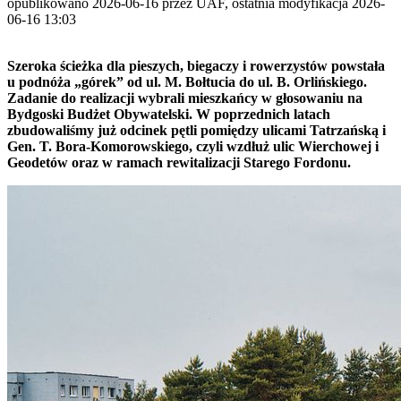
opublikowano 2026-06-16 przez UAF, ostatnia modyfikacja 2026-
06-16 13:03
Szeroka ścieżka dla pieszych, biegaczy i rowerzystów powstała
u podnóża „górek” od ul. M. Bołtucia do ul. B. Orlińskiego.
Zadanie do realizacji wybrali mieszkańcy w głosowaniu na
Bydgoski Budżet Obywatelski. W poprzednich latach
zbudowaliśmy już odcinek pętli pomiędzy ulicami Tatrzańską i
Gen. T. Bora-Komorowskiego, czyli wzdłuż ulic Wierchowej i
Geodetów oraz w ramach rewitalizacji Starego Fordonu.