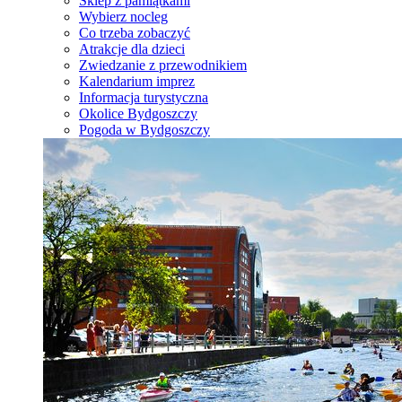
Sklep z pamiątkami
Wybierz nocleg
Co trzeba zobaczyć
Atrakcje dla dzieci
Zwiedzanie z przewodnikiem
Kalendarium imprez
Informacja turystyczna
Okolice Bydgoszczy
Pogoda w Bydgoszczy