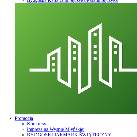
Bydgoska Karta Olimpijczyka/Paralimpijczyka
Promocja
Konkursy
Impreza na Wyspie Młyńskiej
BYDGOSKI JARMARK ŚWIĄTECZNY