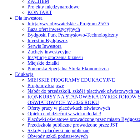
ZACHEM
Projekty międzynarodowe
KONTAKT
Dla inwestora
Inicjatywy obywatelskie - Program 25/75
Baza ofert inwestycyjnych
Bydgoski Park Przemysłowo-Technologiczny
Invest in Bydgoszcz
Serwis Inwestora
Zachęty inwestycyjne
Instytucje otoczenia biznesu
Miejskie działki
Pomorska Specjalna Strefa Ekonomiczna
Edukacja
MIEJSKIE PROGRAMY EDUKACYJNE
Programy krajowe
Nabór do przedszkoli, szkół i placówek oświatowych na
KONKURSY NA STANOWISKA DYREKTORÓW S
OŚWIATOWYCH W 2026 ROKU
Oferty pracy w placówkach oświatowych
Opieka nad dziećmi w wieku do lat 3
Placówki oświatowe prowadzone przez miasto Bydgosz
Przedszkola publiczne prowadzone przez JST
Szkoły i placówki niepubliczne
Obwody szkół podstawowych