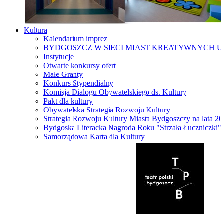
Kultura
Kalendarium imprez
BYDGOSZCZ W SIECI MIAST KREATYWNYCH 
Instytucje
Otwarte konkursy ofert
Małe Granty
Konkurs Stypendialny
Komisja Dialogu Obywatelskiego ds. Kultury
Pakt dla kultury
Obywatelska Strategia Rozwoju Kultury
Strategia Rozwoju Kultury Miasta Bydgoszczy na lata 
Bydgoska Literacka Nagroda Roku "Strzała Łuczniczki"
Samorządowa Karta dla Kultury