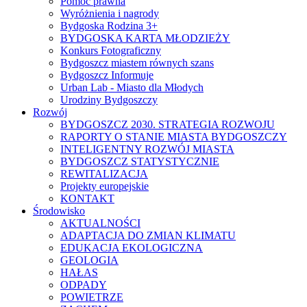
Pomoc prawna
Wyróżnienia i nagrody
Bydgoska Rodzina 3+
BYDGOSKA KARTA MŁODZIEŻY
Konkurs Fotograficzny
Bydgoszcz miastem równych szans
Bydgoszcz Informuje
Urban Lab - Miasto dla Młodych
Urodziny Bydgoszczy
Rozwój
BYDGOSZCZ 2030. STRATEGIA ROZWOJU
RAPORTY O STANIE MIASTA BYDGOSZCZY
INTELIGENTNY ROZWÓJ MIASTA
BYDGOSZCZ STATYSTYCZNIE
REWITALIZACJA
Projekty europejskie
KONTAKT
Środowisko
AKTUALNOŚCI
ADAPTACJA DO ZMIAN KLIMATU
EDUKACJA EKOLOGICZNA
GEOLOGIA
HAŁAS
ODPADY
POWIETRZE