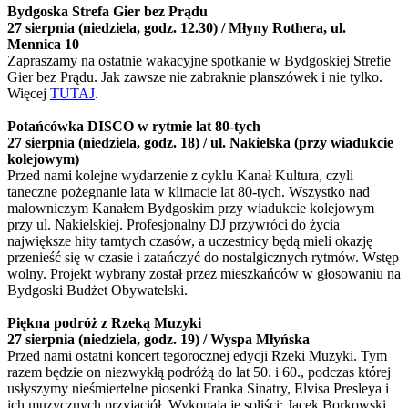
Bydgoska Strefa Gier bez Prądu
27 sierpnia (niedziela, godz. 12.30) / Młyny Rothera, ul.
Mennica 10
Zapraszamy na ostatnie wakacyjne spotkanie w Bydgoskiej Strefie
Gier bez Prądu. Jak zawsze nie zabraknie planszówek i nie tylko.
Więcej
TUTAJ
.
Potańcówka DISCO w rytmie lat 80-tych
27 sierpnia (niedziela, godz. 18) / ul. Nakielska (przy wiadukcie
kolejowym)
Przed nami kolejne wydarzenie z cyklu Kanał Kultura, czyli
taneczne pożegnanie lata w klimacie lat 80-tych. Wszystko nad
malowniczym Kanałem Bydgoskim przy wiadukcie kolejowym
przy ul. Nakielskiej. Profesjonalny DJ przywróci do życia
największe hity tamtych czasów, a uczestnicy będą mieli okazję
przenieść się w czasie i zatańczyć do nostalgicznych rytmów. Wstęp
wolny. Projekt wybrany został przez mieszkańców w głosowaniu na
Bydgoski Budżet Obywatelski.
Piękna podróż z Rzeką Muzyki
27 sierpnia (niedziela, godz. 19) / Wyspa Młyńska
Przed nami ostatni koncert tegorocznej edycji Rzeki Muzyki. Tym
razem będzie on niezwykłą podróżą do lat 50. i 60., podczas której
usłyszymy nieśmiertelne piosenki Franka Sinatry, Elvisa Presleya i
ich muzycznych przyjaciół. Wykonają je soliści: Jacek Borkowski,