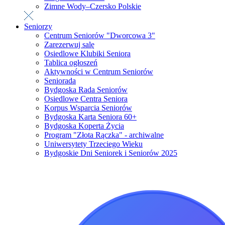
Zimne Wody–Czersko Polskie
Seniorzy
Centrum Seniorów "Dworcowa 3"
Zarezerwuj salę
Osiedlowe Klubiki Seniora
Tablica ogłoszeń
Aktywności w Centrum Seniorów
Seniorada
Bydgoska Rada Seniorów
Osiedlowe Centra Seniora
Korpus Wsparcia Seniorów
Bydgoska Karta Seniora 60+
Bydgoska Koperta Życia
Program "Złota Rączka" - archiwalne
Uniwersytety Trzeciego Wieku
Bydgoskie Dni Seniorek i Seniorów 2025