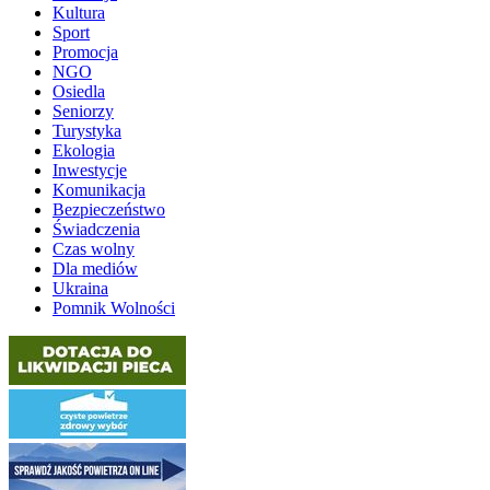
Kultura
Sport
Promocja
NGO
Osiedla
Seniorzy
Turystyka
Ekologia
Inwestycje
Komunikacja
Bezpieczeństwo
Świadczenia
Czas wolny
Dla mediów
Ukraina
Pomnik Wolności