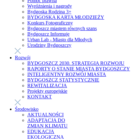
Pomoc prawna
Wyróżnienia i nagrody
Bydgoska Rodzina 3+
BYDGOSKA KARTA MŁODZIEŻY
Konkurs Fotograficzny
Bydgoszcz miastem równych szans
Bydgoszcz Informuje
Urban Lab - Miasto dla Młodych
Urodziny Bydgoszczy
Rozwój
BYDGOSZCZ 2030. STRATEGIA ROZWOJU
RAPORTY O STANIE MIASTA BYDGOSZCZY
INTELIGENTNY ROZWÓJ MIASTA
BYDGOSZCZ STATYSTYCZNIE
REWITALIZACJA
Projekty europejskie
KONTAKT
Środowisko
AKTUALNOŚCI
ADAPTACJA DO
ZMIAN KLIMATU
EDUKACJA
EKOLOGICZNA