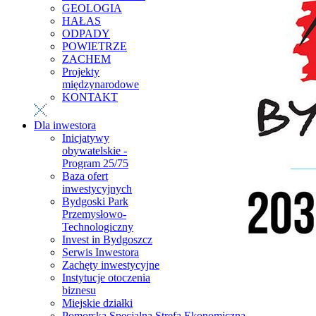
GEOLOGIA
HAŁAS
ODPADY
POWIETRZE
ZACHEM
Projekty
międzynarodowe
KONTAKT
Dla inwestora
Inicjatywy
obywatelskie -
Program 25/75
Baza ofert
inwestycyjnych
Bydgoski Park
Przemysłowo-
Technologiczny
Invest in Bydgoszcz
Serwis Inwestora
Zachęty inwestycyjne
Instytucje otoczenia
biznesu
Miejskie działki
Pomorska Specjalna Strefa Ekonomiczna