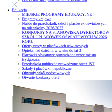
Edukacja
MIEJSKIE PROGRAMY EDUKACYJNE
Programy krajowe
Nabór do przedszkoli, szkół i placówek oświatowych
na rok szkolny 2026/2027
KONKURSY NA STANOWISKA DYREKTORÓW
SZKÓŁ I PLACÓWEK OŚWIATOWYCH W 2026
ROKU
Oferty pracy w placówkach oświatowych
Opieka nad dziećmi w wieku do lat 3
Placówki oświatowe prowadzone przez miasto
Bydgoszcz
Przedszkola publiczne prowadzone przez JST
Szkoły i placówki niepubliczne
Obwody szkół podstawowych
Otwarte konkursy ofert