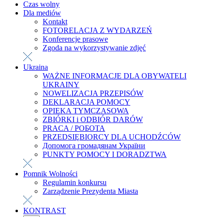
Czas wolny
Dla mediów
Kontakt
FOTORELACJA Z WYDARZEŃ
Konferencje prasowe
Zgoda na wykorzystywanie zdjęć
Ukraina
WAŻNE INFORMACJE DLA OBYWATELI
UKRAINY
NOWELIZACJA PRZEPISÓW
DEKLARACJA POMOCY
OPIEKA TYMCZASOWA
ZBIÓRKI i ODBIÓR DARÓW
PRACA / РОБОТА
PRZEDSIĘBIORCY DLA UCHODŹCÓW
Допомога громадянам України
PUNKTY POMOCY I DORADZTWA
Pomnik Wolności
Regulamin konkursu
Zarządzenie Prezydenta Miasta
KONTRAST