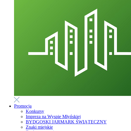
Promocja
Konkursy
Impreza na Wyspie Młyńskiej
BYDGOSKI JARMARK ŚWIĄTECZNY
Znaki miejskie