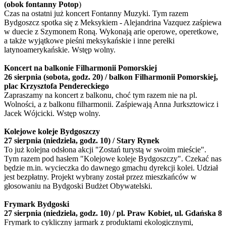
(obok fontanny Potop
)
Czas na ostatni już koncert Fontanny Muzyki. Tym razem
Bydgoszcz spotka się z Meksykiem - Alejandrina Vazquez zaśpiewa
w duecie z Szymonem Roną. Wykonają arie operowe, operetkowe,
a także wyjątkowe pieśni meksykańskie i inne perełki
latynoamerykańskie. Wstęp wolny.
Koncert na balkonie Filharmonii Pomorskiej
26 sierpnia (sobota, godz. 20) / balkon Filharmonii Pomorskiej,
plac Krzysztofa Pendereckiego
Zapraszamy na koncert z balkonu, choć tym razem nie na pl.
Wolności, a z balkonu filharmonii. Zaśpiewają Anna Jurksztowicz i
Jacek Wójcicki. Wstęp wolny.
Kolejowe koleje Bydgoszczy
27 sierpnia (niedziela, godz. 10) / Stary Rynek
To już kolejna odsłona akcji "Zostań turystą w swoim mieście".
Tym razem pod hasłem "Kolejowe koleje Bydgoszczy". Czekać nas
będzie m.in. wycieczka do dawnego gmachu dyrekcji kolei. Udział
jest bezpłatny. Projekt wybrany został przez mieszkańców w
głosowaniu na Bydgoski Budżet Obywatelski.
Frymark Bydgoski
27 sierpnia (niedziela, godz. 10) / pl. Praw Kobiet, ul. Gdańska 8
Frymark to cykliczny jarmark z produktami ekologicznymi,