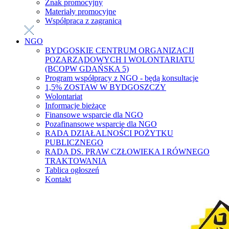
Znak promocyjny
Materiały promocyjne
Współpraca z zagranicą
NGO
BYDGOSKIE CENTRUM ORGANIZACJI
POZARZĄDOWYCH I WOLONTARIATU
(BCOPW GDAŃSKA 5)
Program współpracy z NGO - będą konsultacje
1,5% ZOSTAW W BYDGOSZCZY
Wolontariat
Informacje bieżące
Finansowe wsparcie dla NGO
Pozafinansowe wsparcie dla NGO
RADA DZIAŁALNOŚCI POŻYTKU
PUBLICZNEGO
RADA DS. PRAW CZŁOWIEKA I RÓWNEGO
TRAKTOWANIA
Tablica ogłoszeń
Kontakt