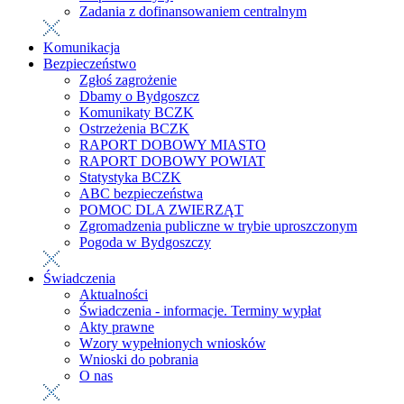
Zadania z dofinansowaniem centralnym
Komunikacja
Bezpieczeństwo
Zgłoś zagrożenie
Dbamy o Bydgoszcz
Komunikaty BCZK
Ostrzeżenia BCZK
RAPORT DOBOWY MIASTO
RAPORT DOBOWY POWIAT
Statystyka BCZK
ABC bezpieczeństwa
POMOC DLA ZWIERZĄT
Zgromadzenia publiczne w trybie uproszczonym
Pogoda w Bydgoszczy
Świadczenia
Aktualności
Świadczenia - informacje. Terminy wypłat
Akty prawne
Wzory wypełnionych wniosków
Wnioski do pobrania
O nas