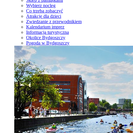
Sklep z pamiątkami
Wybierz nocleg
Co trzeba zobaczyć
Atrakcje dla dzieci
Zwiedzanie z przewodnikiem
Kalendarium imprez
Informacja turystyczna
Okolice Bydgoszczy
Pogoda w Bydgoszczy