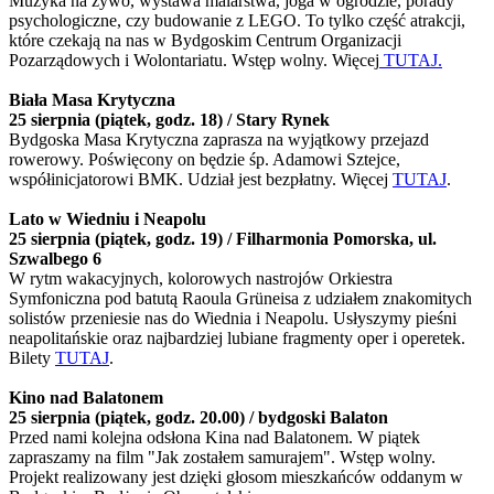
Muzyka na żywo, wystawa malarstwa, joga w ogrodzie, porady
psychologiczne, czy budowanie z LEGO. To tylko część atrakcji,
które czekają na nas w Bydgoskim Centrum Organizacji
Pozarządowych i Wolontariatu. Wstęp wolny. Więcej
TUTAJ.
Biała Masa Krytyczna
25 sierpnia (piątek, godz. 18) / Stary Rynek
Bydgoska Masa Krytyczna zaprasza na wyjątkowy przejazd
rowerowy. Poświęcony on będzie śp. Adamowi Sztejce,
współinicjatorowi BMK. Udział jest bezpłatny. Więcej
TUTAJ
.
Lato w Wiedniu i Neapolu
25 sierpnia (piątek, godz. 19) / Filharmonia Pomorska, ul.
Szwalbego 6
W rytm wakacyjnych, kolorowych nastrojów Orkiestra
Symfoniczna pod batutą Raoula Grüneisa z udziałem znakomitych
solistów przeniesie nas do Wiednia i Neapolu. Usłyszymy pieśni
neapolitańskie oraz najbardziej lubiane fragmenty oper i operetek.
Bilety
TUTAJ
.
Kino nad Balatonem
25 sierpnia (piątek, godz. 20.00) / bydgoski Balaton
Przed nami kolejna odsłona Kina nad Balatonem. W piątek
zapraszamy na film "Jak zostałem samurajem". Wstęp wolny.
Projekt realizowany jest dzięki głosom mieszkańców oddanym w