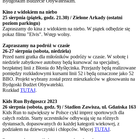
Bydgoskim Budżecie Obywatelskim.
Kino z widokiem na niebo
25 sierpnia (piątek, godz. 21.30) / Zielone Arkady (ostatni
poziom parkingu)
Zapraszamy do kina z widokiem na niebo. W piątek odbędzie się
pokaz filmu "Elvis". Wstęp wolny.
Zapraszamy na podróż w czasie
26-27 sierpnia (sobota, niedziela)
Przed nami gratka dla miłośników podróży w czasie. W sobotę i
niedziele zabytkowe autobusy będą kursować na specjalnej,
bezpłatnej linii z Błonia do Myślęcinka. Przejazdy będą realizowane
pomiędzy rozkładowymi kursami linii 52 i będą oznaczone jako 52
BBO. Projekt wybrany został przez mieszkańców w głosowaniu na
Bydgoski Budżet Obywatelski.
Rozkład
TUTAJ
.
Kids Run Bydgoszcz 2023
26 sierpnia (sobota, godz. 9) / Stadion Zawisza, ul. Gdańska 163
Kids Run to największy w Polsce cykl imprez sportowych dla
całych rodzin. Starty uczestników odbywają się na różnych
dystansach, dopasowanych do każdej kategorii wiekowej, z
podziałem na dziewczynki i chłopców. Więcej
TUTAJ
.