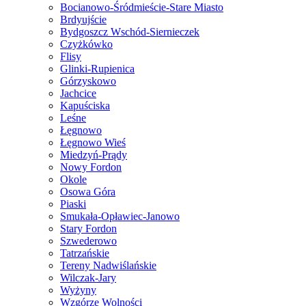
Bocianowo-Śródmieście-Stare Miasto
Brdyujście
Bydgoszcz Wschód-Siernieczek
Czyżkówko
Flisy
Glinki-Rupienica
Górzyskowo
Jachcice
Kapuściska
Leśne
Łęgnowo
Łęgnowo Wieś
Miedzyń-Prądy
Nowy Fordon
Okole
Osowa Góra
Piaski
Smukała-Opławiec-Janowo
Stary Fordon
Szwederowo
Tatrzańskie
Tereny Nadwiślańskie
Wilczak-Jary
Wyżyny
Wzgórze Wolności