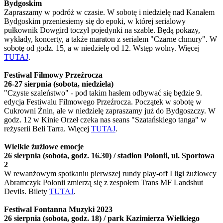
Bydgoskim
Zapraszamy w podróż w czasie. W sobotę i niedzielę nad Kanałem
Bydgoskim przeniesiemy się do epoki, w której serialowy
pułkownik Dowgird toczył pojedynki na szable. Będą pokazy,
wykłady, koncerty, a także maraton z serialem "Czarne chmury". W
sobotę od godz. 15, a w niedzielę od 12. Wstęp wolny. Więcej
TUTAJ
.
Festiwal Filmowy Przeźrocza
26-27 sierpnia (sobota, niedziela)
"Czyste szaleństwo" - pod takim hasłem odbywać się będzie 9.
edycja Festiwalu Filmowego Przeźrocza. Początek w sobotę w
Cukrowni Żnin, ale w niedzielę zapraszamy już do Bydgoszczy. W
godz. 12 w Kinie Orzeł czeka nas seans "Szatańskiego tanga" w
reżyserii Beli Tarra. Więcej
TUTAJ
.
Wielkie żużlowe emocje
26 sierpnia (sobota, godz. 16.30) / stadion Polonii, ul. Sportowa
2
W rewanżowym spotkaniu pierwszej rundy play-off I ligi żużlowcy
Abramczyk Polonii zmierzą się z zespołem Trans MF Landshut
Devils. Bilety
TUTAJ
.
Festiwal Fontanna Muzyki 2023
26 sierpnia (sobota, godz. 18) / park Kazimierza Wielkiego