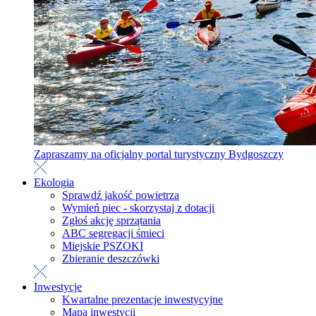
Zapraszamy na oficjalny portal turystyczny Bydgoszczy
Ekologia
Sprawdź jakość powietrza
Wymień piec - skorzystaj z dotacji
Zgłoś akcję sprzątania
ABC segregacji śmieci
Miejskie PSZOKI
Zbieranie deszczówki
Inwestycje
Kwartalne prezentacje inwestycyjne
Mapa inwestycji