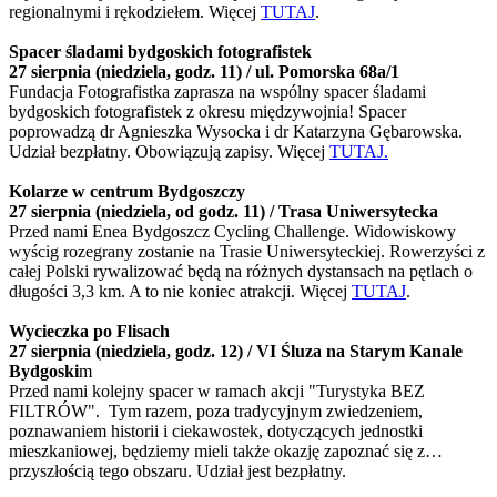
regionalnymi i rękodziełem. Więcej
TUTAJ
.
Spacer śladami bydgoskich fotografistek
27 sierpnia (niedziela, godz. 11) / ul. Pomorska 68a/1
Fundacja Fotografistka zaprasza na wspólny spacer śladami
bydgoskich fotografistek z okresu międzywojnia! Spacer
poprowadzą dr Agnieszka Wysocka i dr Katarzyna Gębarowska.
Udział bezpłatny. Obowiązują zapisy. Więcej
TUTAJ.
Kolarze w centrum Bydgoszczy
27 sierpnia (niedziela, od godz. 11) / Trasa Uniwersytecka
Przed nami Enea Bydgoszcz Cycling Challenge. Widowiskowy
wyścig rozegrany zostanie na Trasie Uniwersyteckiej. Rowerzyści z
całej Polski rywalizować będą na różnych dystansach na pętlach o
długości 3,3 km. A to nie koniec atrakcji. Więcej
TUTAJ
.
Wycieczka po Flisach
27 sierpnia (niedziela, godz. 12) / VI Śluza na Starym Kanale
Bydgoski
m
Przed nami kolejny spacer w ramach akcji "Turystyka BEZ
FILTRÓW". Tym razem, poza tradycyjnym zwiedzeniem,
poznawaniem historii i ciekawostek, dotyczących jednostki
mieszkaniowej, będziemy mieli także okazję zapoznać się z…
przyszłością tego obszaru. Udział jest bezpłatny.