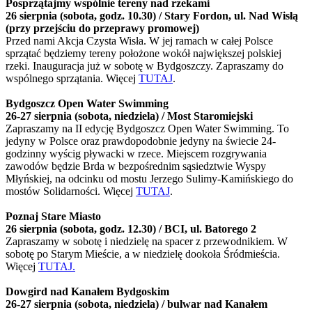
Posprzątajmy wspólnie tereny nad rzekami
26 sierpnia (sobota, godz. 10.30) / Stary Fordon, ul. Nad Wisłą
(przy przejściu do przeprawy promowej)
Przed nami Akcja Czysta Wisła. W jej ramach w całej Polsce
sprzątać będziemy tereny położone wokół największej polskiej
rzeki. Inauguracja już w sobotę w Bydgoszczy. Zapraszamy do
wspólnego sprzątania. Więcej
TUTAJ
.
Bydgoszcz Open Water Swimming
26-27 sierpnia (sobota, niedziela) / Most Staromiejski
Zapraszamy na II edycję Bydgoszcz Open Water Swimming. To
jedyny w Polsce oraz prawdopodobnie jedyny na świecie 24-
godzinny wyścig pływacki w rzece. Miejscem rozgrywania
zawodów będzie Brda w bezpośrednim sąsiedztwie Wyspy
Młyńskiej, na odcinku od mostu Jerzego Sulimy-Kamińskiego do
mostów Solidarności. Więcej
TUTAJ
.
Poznaj Stare Miasto
26 sierpnia (sobota, godz. 12.30) / BCI, ul. Batorego 2
Zapraszamy w sobotę i niedzielę na spacer z przewodnikiem. W
sobotę po Starym Mieście, a w niedzielę dookoła Śródmieścia.
Więcej
TUTAJ.
Dowgird nad Kanałem Bydgoskim
26-27 sierpnia (sobota, niedziela) / bulwar nad Kanałem