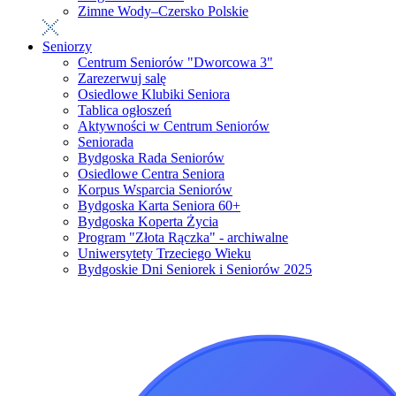
Zimne Wody–Czersko Polskie
Seniorzy
Centrum Seniorów "Dworcowa 3"
Zarezerwuj salę
Osiedlowe Klubiki Seniora
Tablica ogłoszeń
Aktywności w Centrum Seniorów
Seniorada
Bydgoska Rada Seniorów
Osiedlowe Centra Seniora
Korpus Wsparcia Seniorów
Bydgoska Karta Seniora 60+
Bydgoska Koperta Życia
Program "Złota Rączka" - archiwalne
Uniwersytety Trzeciego Wieku
Bydgoskie Dni Seniorek i Seniorów 2025