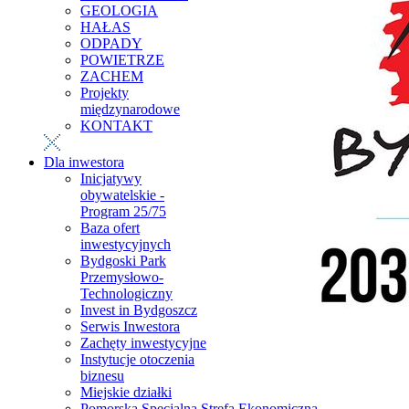
GEOLOGIA
HAŁAS
ODPADY
POWIETRZE
ZACHEM
Projekty
międzynarodowe
KONTAKT
Dla inwestora
Inicjatywy
obywatelskie -
Program 25/75
Baza ofert
inwestycyjnych
Bydgoski Park
Przemysłowo-
Technologiczny
Invest in Bydgoszcz
Serwis Inwestora
Zachęty inwestycyjne
Instytucje otoczenia
biznesu
Miejskie działki
Pomorska Specjalna Strefa Ekonomiczna