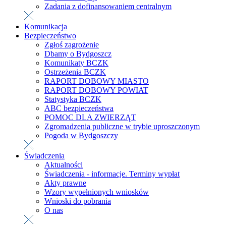
Zadania z dofinansowaniem centralnym
Komunikacja
Bezpieczeństwo
Zgłoś zagrożenie
Dbamy o Bydgoszcz
Komunikaty BCZK
Ostrzeżenia BCZK
RAPORT DOBOWY MIASTO
RAPORT DOBOWY POWIAT
Statystyka BCZK
ABC bezpieczeństwa
POMOC DLA ZWIERZĄT
Zgromadzenia publiczne w trybie uproszczonym
Pogoda w Bydgoszczy
Świadczenia
Aktualności
Świadczenia - informacje. Terminy wypłat
Akty prawne
Wzory wypełnionych wniosków
Wnioski do pobrania
O nas