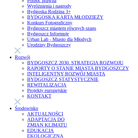
Pomoc prawna
Wyróżnienia i nagrody
Bydgoska Rodzina 3+
BYDGOSKA KARTA MŁODZIEŻY
Konkurs Fotograficzny
Bydgoszcz miastem równych szans
Bydgoszcz Informuje
Urban Lab - Miasto dla Młodych
Urodziny Bydgoszczy
Rozwój
BYDGOSZCZ 2030. STRATEGIA ROZWOJU
RAPORTY O STANIE MIASTA BYDGOSZCZY
INTELIGENTNY ROZWÓJ MIASTA
BYDGOSZCZ STATYSTYCZNIE
REWITALIZACJA
Projekty europejskie
KONTAKT
Środowisko
AKTUALNOŚCI
ADAPTACJA DO
ZMIAN KLIMATU
EDUKACJA
EKOLOGICZNA