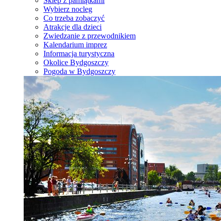
Sklep z pamiątkami
Wybierz nocleg
Co trzeba zobaczyć
Atrakcje dla dzieci
Zwiedzanie z przewodnikiem
Kalendarium imprez
Informacja turystyczna
Okolice Bydgoszczy
Pogoda w Bydgoszczy