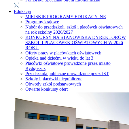
Edukacja
MIEJSKIE PROGRAMY EDUKACYJNE
Programy krajowe
Nabór do przedszkoli, szkół i placówek oświatowych
na rok szkolny 2026/2027
KONKURSY NA STANOWISKA DYREKTORÓW
SZKÓŁ I PLACÓWEK OŚWIATOWYCH W 2026
ROKU
Oferty pracy w placówkach oświatowych
Opieka nad dziećmi w wieku do lat 3
Placówki oświatowe prowadzone przez miasto
Bydgoszcz
Przedszkola publiczne prowadzone przez JST
Szkoły i placówki niepubliczne
Obwody szkół podstawowych
Otwarte konkursy ofert