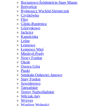
Bocianowo-Śródmieście-Stare Miasto
Brdyujście
Bydgoszcz Wschód-Siernieczek
Czyżkówko
Flisy
Glinki-Rupienica
Górzyskowo
Jachcice
Kapuściska
Leśne
Łęgnowo
Łęgnowo Wieś
Miedzyń-Prądy
Nowy Fordon
Okole
Osowa Góra
Piaski
Smukała-Opławiec-Janowo
Stary Fordon
Szwederowo
Tatrzańskie
Tereny Nadwiślańskie
Wilczak-Jary
Wyżyny
Wzgórze Wolności