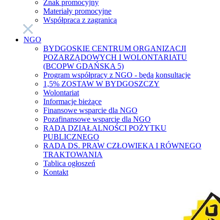
Znak promocyjny
Materiały promocyjne
Współpraca z zagranicą
NGO
BYDGOSKIE CENTRUM ORGANIZACJI
POZARZĄDOWYCH I WOLONTARIATU
(BCOPW GDAŃSKA 5)
Program współpracy z NGO - będą konsultacje
1,5% ZOSTAW W BYDGOSZCZY
Wolontariat
Informacje bieżące
Finansowe wsparcie dla NGO
Pozafinansowe wsparcie dla NGO
RADA DZIAŁALNOŚCI POŻYTKU
PUBLICZNEGO
RADA DS. PRAW CZŁOWIEKA I RÓWNEGO
TRAKTOWANIA
Tablica ogłoszeń
Kontakt