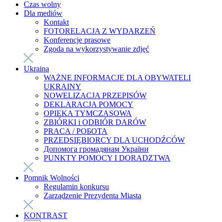
Czas wolny
Dla mediów
Kontakt
FOTORELACJA Z WYDARZEŃ
Konferencje prasowe
Zgoda na wykorzystywanie zdjęć
Ukraina
WAŻNE INFORMACJE DLA OBYWATELI
UKRAINY
NOWELIZACJA PRZEPISÓW
DEKLARACJA POMOCY
OPIEKA TYMCZASOWA
ZBIÓRKI i ODBIÓR DARÓW
PRACA / РОБОТА
PRZEDSIĘBIORCY DLA UCHODŹCÓW
Допомога громадянам України
PUNKTY POMOCY I DORADZTWA
Pomnik Wolności
Regulamin konkursu
Zarządzenie Prezydenta Miasta
KONTRAST