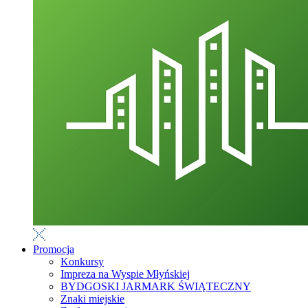
Promocja
Konkursy
Impreza na Wyspie Młyńskiej
BYDGOSKI JARMARK ŚWIĄTECZNY
Znaki miejskie