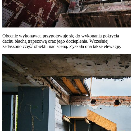
Obecnie wykonawca przygotowuje się do wykonania pokrycia
dachu blachą trapezową oraz jego docieplenia. Wcześniej
zadaszono część obiektu nad sceną. Zyskała ona także elewację.