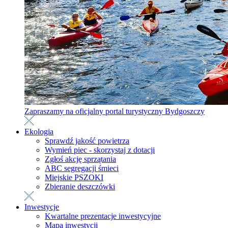
Zapraszamy na oficjalny portal turystyczny Bydgoszczy
Ekologia
Sprawdź jakość powietrza
Wymień piec - skorzystaj z dotacji
Zgłoś akcję sprzątania
ABC segregacji śmieci
Miejskie PSZOKI
Zbieranie deszczówki
Inwestycje
Kwartalne prezentacje inwestycyjne
Mapa inwestycji