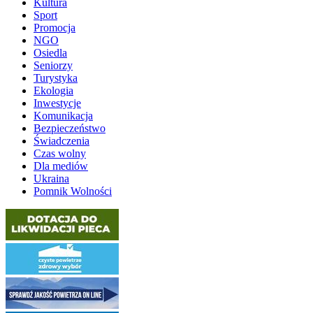
Kultura
Sport
Promocja
NGO
Osiedla
Seniorzy
Turystyka
Ekologia
Inwestycje
Komunikacja
Bezpieczeństwo
Świadczenia
Czas wolny
Dla mediów
Ukraina
Pomnik Wolności