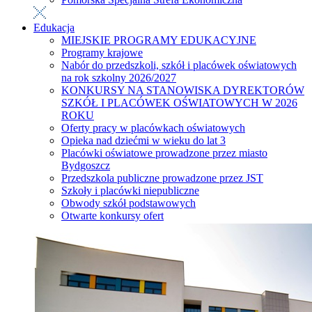
Edukacja
MIEJSKIE PROGRAMY EDUKACYJNE
Programy krajowe
Nabór do przedszkoli, szkół i placówek oświatowych
na rok szkolny 2026/2027
KONKURSY NA STANOWISKA DYREKTORÓW
SZKÓŁ I PLACÓWEK OŚWIATOWYCH W 2026
ROKU
Oferty pracy w placówkach oświatowych
Opieka nad dziećmi w wieku do lat 3
Placówki oświatowe prowadzone przez miasto
Bydgoszcz
Przedszkola publiczne prowadzone przez JST
Szkoły i placówki niepubliczne
Obwody szkół podstawowych
Otwarte konkursy ofert