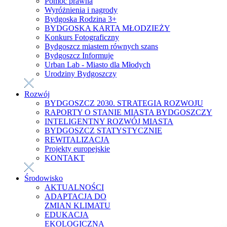
Pomoc prawna
Wyróżnienia i nagrody
Bydgoska Rodzina 3+
BYDGOSKA KARTA MŁODZIEŻY
Konkurs Fotograficzny
Bydgoszcz miastem równych szans
Bydgoszcz Informuje
Urban Lab - Miasto dla Młodych
Urodziny Bydgoszczy
Rozwój
BYDGOSZCZ 2030. STRATEGIA ROZWOJU
RAPORTY O STANIE MIASTA BYDGOSZCZY
INTELIGENTNY ROZWÓJ MIASTA
BYDGOSZCZ STATYSTYCZNIE
REWITALIZACJA
Projekty europejskie
KONTAKT
Środowisko
AKTUALNOŚCI
ADAPTACJA DO
ZMIAN KLIMATU
EDUKACJA
EKOLOGICZNA