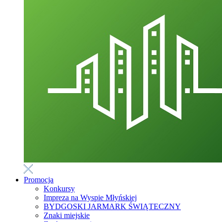
Promocja
Konkursy
Impreza na Wyspie Młyńskiej
BYDGOSKI JARMARK ŚWIĄTECZNY
Znaki miejskie