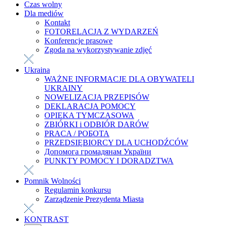
Czas wolny
Dla mediów
Kontakt
FOTORELACJA Z WYDARZEŃ
Konferencje prasowe
Zgoda na wykorzystywanie zdjęć
Ukraina
WAŻNE INFORMACJE DLA OBYWATELI
UKRAINY
NOWELIZACJA PRZEPISÓW
DEKLARACJA POMOCY
OPIEKA TYMCZASOWA
ZBIÓRKI i ODBIÓR DARÓW
PRACA / РОБОТА
PRZEDSIĘBIORCY DLA UCHODŹCÓW
Допомога громадянам України
PUNKTY POMOCY I DORADZTWA
Pomnik Wolności
Regulamin konkursu
Zarządzenie Prezydenta Miasta
KONTRAST