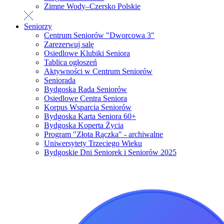
Zimne Wody–Czersko Polskie
Seniorzy
Centrum Seniorów "Dworcowa 3"
Zarezerwuj salę
Osiedlowe Klubiki Seniora
Tablica ogłoszeń
Aktywności w Centrum Seniorów
Seniorada
Bydgoska Rada Seniorów
Osiedlowe Centra Seniora
Korpus Wsparcia Seniorów
Bydgoska Karta Seniora 60+
Bydgoska Koperta Życia
Program "Złota Rączka" - archiwalne
Uniwersytety Trzeciego Wieku
Bydgoskie Dni Seniorek i Seniorów 2025