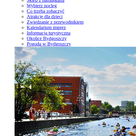
Sklep z pamiątkami
Wybierz nocleg
Co trzeba zobaczyć
Atrakcje dla dzieci
Zwiedzanie z przewodnikiem
Kalendarium imprez
Informacja turystyczna
Okolice Bydgoszczy
Pogoda w Bydgoszczy