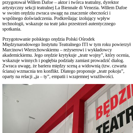
przygotował Willem Dafoe – aktor i twórca teatralny, dyrektor
artystyczny sekcji teatralnej La Biennale di Venezia. Willem Dafoe
w swoim orędziu zwraca uwagę na znaczenie obecności i
wspólnego doświadczenia. Podkreślając izolujący wpływ
technologii, wskazuje na teatr jako przestrzeń autentycznego
spotkania.
Przygotowanie polskiego orędzia Polski Ośrodek
Międzynarodowego Instytutu Teatralnego ITI w tym roku powierzył
Marcinowi Wierzchowskiemu – reżyserowi i wykładowcy
akademickiemu. Jego orędzie krytykuje „teatr wojny”, który ocenia,
wskazuje winnych i pogłębia podziały zamiast prowadzić dialog.
Zwraca uwagę, że bariera między sceną a widownią (tzw. czwarta
ściana) wzmacnia ten konflikt. Dlatego proponuje „teatr pokoju”,
oparty na relacji „ja – ty”, empatii i wzajemnej wrażliwości.