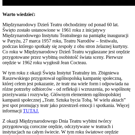
Warto wiedzieć:
Międzynarodowy Dzień Teatru obchodzimy od ponad 60 lat.
Święto zostało ustanowione w 1961 roku z inicjatywy
Międzynarodowego Instytutu Teatralnego na pamiątkę inauguracji
w Paryżu, 27 marca 1957 roku, Teatru Narodów – festiwalu,
podczas którego spotkały się zespoły z obu stron żelaznej kurtyny.
Co roku w Międzynarodowy Dzień Teatru wygłaszane jest orędzie
przygotowane przez wybitną osobistość świata sceny. Pierwsze
orędzie w 1962 roku wygłosił Jean Cocteau.
W tym roku z okazji Święta Instytut Teatralny im. Zbigniewa
Raszewskiego przygotował ogólnopolską kampanię społeczną,
której celem jest pokazanie, że teatr ma wiele form i odpowiada na
różne potrzeby odbiorców - od refleksji i wzruszenia, po wspólnotę
przeżywania i rozrywkę. Głównym elementem ogólnopolskiej
kampanii społecznej „Teatr. Sztuka bycia Tobą. W wielu aktach”
jest spot promujący teatr jako przestrzeń emocji i spotkania. Więcej
informacji
TUTAJ.
Z okazji Międzynarodowego Dnia Teatru wybitni twórcy
przygotowują coroczne orędzie, odczytywane w teatrach i
instytucjach na całym świecie. W tym roku światowe orędzie