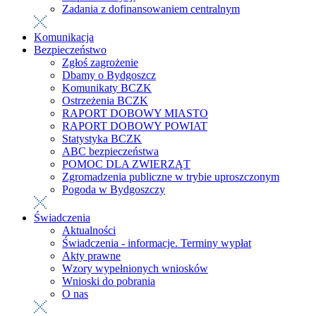
Zadania z dofinansowaniem centralnym
Komunikacja
Bezpieczeństwo
Zgłoś zagrożenie
Dbamy o Bydgoszcz
Komunikaty BCZK
Ostrzeżenia BCZK
RAPORT DOBOWY MIASTO
RAPORT DOBOWY POWIAT
Statystyka BCZK
ABC bezpieczeństwa
POMOC DLA ZWIERZĄT
Zgromadzenia publiczne w trybie uproszczonym
Pogoda w Bydgoszczy
Świadczenia
Aktualności
Świadczenia - informacje. Terminy wypłat
Akty prawne
Wzory wypełnionych wniosków
Wnioski do pobrania
O nas