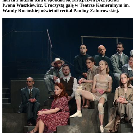
Iwona Waszkiewicz. Uroczystą galę w Teatrze Kameralnym im.
Wandy Rucińskiej uświetnił recital Pauliny Zaborowskiej.