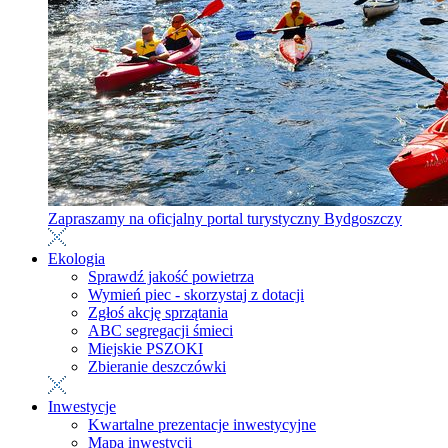
Zapraszamy na oficjalny portal turystyczny Bydgoszczy
Ekologia
Sprawdź jakość powietrza
Wymień piec - skorzystaj z dotacji
Zgłoś akcję sprzątania
ABC segregacji śmieci
Miejskie PSZOKI
Zbieranie deszczówki
Inwestycje
Kwartalne prezentacje inwestycyjne
Mapa inwestycji