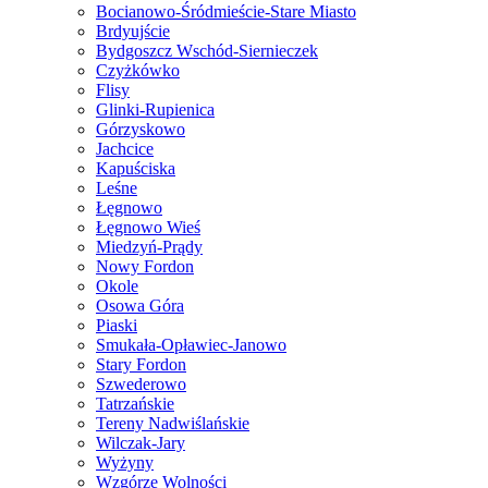
Bocianowo-Śródmieście-Stare Miasto
Brdyujście
Bydgoszcz Wschód-Siernieczek
Czyżkówko
Flisy
Glinki-Rupienica
Górzyskowo
Jachcice
Kapuściska
Leśne
Łęgnowo
Łęgnowo Wieś
Miedzyń-Prądy
Nowy Fordon
Okole
Osowa Góra
Piaski
Smukała-Opławiec-Janowo
Stary Fordon
Szwederowo
Tatrzańskie
Tereny Nadwiślańskie
Wilczak-Jary
Wyżyny
Wzgórze Wolności