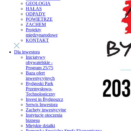
GEOLOGIA
HAŁAS
ODPADY
POWIETRZE
ZACHEM
Projekty
międzynarodowe
KONTAKT
Dla inwestora
Inicjatywy
obywatelskie -
Program 25/75
Baza ofert
inwestycyjnych
Bydgoski Park
Przemysłowo-
Technologiczny
Invest in Bydgoszcz
Serwis Inwestora
Zachęty inwestycyjne
Instytucje otoczenia
biznesu
Miejskie działki
Pomorska Specjalna Strefa Ekonomiczna