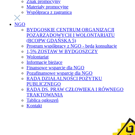
Znak promocyjny
Materiały promocyjne
Współpraca z zagranicą
NGO
BYDGOSKIE CENTRUM ORGANIZACJI
POZARZĄDOWYCH I WOLONTARIATU
(BCOPW GDAŃSKA 5)
Program współpracy z NGO - będą konsultacje
1,5% ZOSTAW W BYDGOSZCZY
Wolontariat
Informacje bieżące
Finansowe wsparcie dla NGO
Pozafinansowe wsparcie dla NGO
RADA DZIAŁALNOŚCI POŻYTKU
PUBLICZNEGO
RADA DS. PRAW CZŁOWIEKA I RÓWNEGO
TRAKTOWANIA
Tablica ogłoszeń
Kontakt