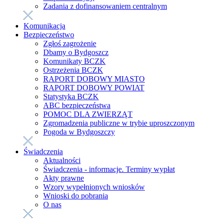
Zadania z dofinansowaniem centralnym
Komunikacja
Bezpieczeństwo
Zgłoś zagrożenie
Dbamy o Bydgoszcz
Komunikaty BCZK
Ostrzeżenia BCZK
RAPORT DOBOWY MIASTO
RAPORT DOBOWY POWIAT
Statystyka BCZK
ABC bezpieczeństwa
POMOC DLA ZWIERZĄT
Zgromadzenia publiczne w trybie uproszczonym
Pogoda w Bydgoszczy
Świadczenia
Aktualności
Świadczenia - informacje. Terminy wypłat
Akty prawne
Wzory wypełnionych wniosków
Wnioski do pobrania
O nas