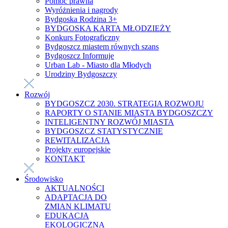
Pomoc prawna
Wyróżnienia i nagrody
Bydgoska Rodzina 3+
BYDGOSKA KARTA MŁODZIEŻY
Konkurs Fotograficzny
Bydgoszcz miastem równych szans
Bydgoszcz Informuje
Urban Lab - Miasto dla Młodych
Urodziny Bydgoszczy
Rozwój
BYDGOSZCZ 2030. STRATEGIA ROZWOJU
RAPORTY O STANIE MIASTA BYDGOSZCZY
INTELIGENTNY ROZWÓJ MIASTA
BYDGOSZCZ STATYSTYCZNIE
REWITALIZACJA
Projekty europejskie
KONTAKT
Środowisko
AKTUALNOŚCI
ADAPTACJA DO
ZMIAN KLIMATU
EDUKACJA
EKOLOGICZNA