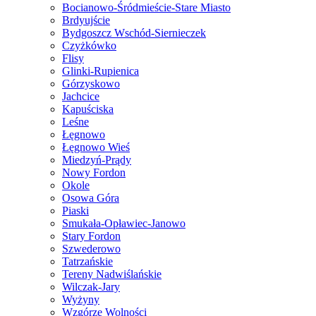
Bocianowo-Śródmieście-Stare Miasto
Brdyujście
Bydgoszcz Wschód-Siernieczek
Czyżkówko
Flisy
Glinki-Rupienica
Górzyskowo
Jachcice
Kapuściska
Leśne
Łęgnowo
Łęgnowo Wieś
Miedzyń-Prądy
Nowy Fordon
Okole
Osowa Góra
Piaski
Smukała-Opławiec-Janowo
Stary Fordon
Szwederowo
Tatrzańskie
Tereny Nadwiślańskie
Wilczak-Jary
Wyżyny
Wzgórze Wolności