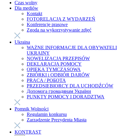
Czas wolny
Dla mediów
Kontakt
FOTORELACJA Z WYDARZEŃ
Konferencje prasowe
Zgoda na wykorzystywanie zdjęć
Ukraina
WAŻNE INFORMACJE DLA OBYWATELI
UKRAINY
NOWELIZACJA PRZEPISÓW
DEKLARACJA POMOCY
OPIEKA TYMCZASOWA
ZBIÓRKI i ODBIÓR DARÓW
PRACA / РОБОТА
PRZEDSIĘBIORCY DLA UCHODŹCÓW
Допомога громадянам України
PUNKTY POMOCY I DORADZTWA
Pomnik Wolności
Regulamin konkursu
Zarządzenie Prezydenta Miasta
KONTRAST