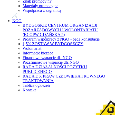
Znak promocyjny
Materiały promocyjne
Współpraca z zagranicą
NGO
BYDGOSKIE CENTRUM ORGANIZACJI
POZARZĄDOWYCH I WOLONTARIATU
(BCOPW GDAŃSKA 5)
Program współpracy z NGO - będą konsultacje
1,5% ZOSTAW W BYDGOSZCZY
Wolontariat
Informacje bieżące
Finansowe wsparcie dla NGO
Pozafinansowe wsparcie dla NGO
RADA DZIAŁALNOŚCI POŻYTKU
PUBLICZNEGO
RADA DS. PRAW CZŁOWIEKA I RÓWNEGO
TRAKTOWANIA
Tablica ogłoszeń
Kontakt