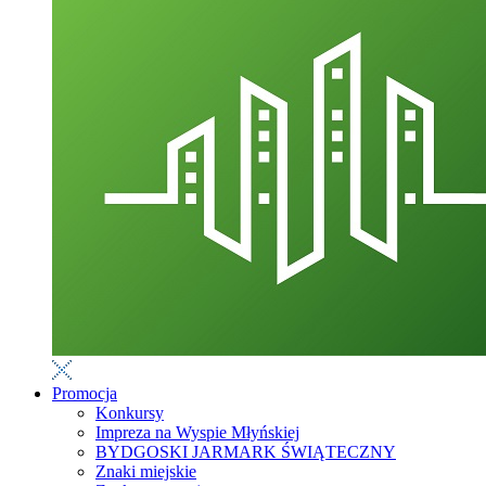
Promocja
Konkursy
Impreza na Wyspie Młyńskiej
BYDGOSKI JARMARK ŚWIĄTECZNY
Znaki miejskie