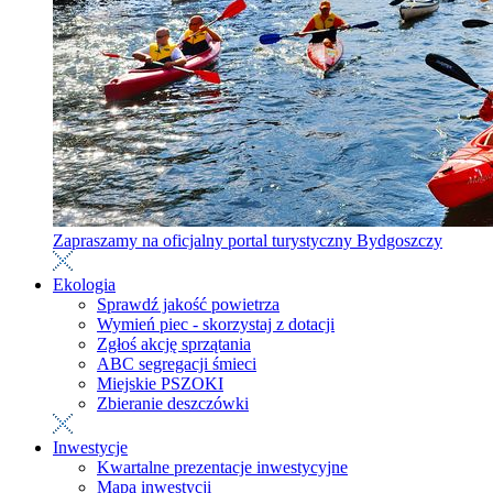
Zapraszamy na oficjalny portal turystyczny Bydgoszczy
Ekologia
Sprawdź jakość powietrza
Wymień piec - skorzystaj z dotacji
Zgłoś akcję sprzątania
ABC segregacji śmieci
Miejskie PSZOKI
Zbieranie deszczówki
Inwestycje
Kwartalne prezentacje inwestycyjne
Mapa inwestycji