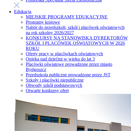
Edukacja
MIEJSKIE PROGRAMY EDUKACYJNE
Programy krajowe
Nabór do przedszkoli, szkół i placówek oświatowych
na rok szkolny 2026/2027
KONKURSY NA STANOWISKA DYREKTORÓW
SZKÓŁ I PLACÓWEK OŚWIATOWYCH W 2026
ROKU
Oferty pracy w placówkach oświatowych
Opieka nad dziećmi w wieku do lat 3
Placówki oświatowe prowadzone przez miasto
Bydgoszcz
Przedszkola publiczne prowadzone przez JST
Szkoły i placówki niepubliczne
Obwody szkół podstawowych
Otwarte konkursy ofert