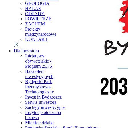
GEOLOGIA
HAŁAS
ODPADY
POWIETRZE
ZACHEM
Projekty
międzynarodowe
KONTAKT
Dla inwestora
Inicjatywy
obywatelskie -
Program 25/75
Baza ofert
inwestycyjnych
Bydgoski Park
Przemysłowo-
Technologiczny
Invest in Bydgoszcz
Serwis Inwestora
Zachęty inwestycyjne
Instytucje otoczenia
biznesu
Miejskie działki
Pomorska Specjalna Strefa Ekonomiczna