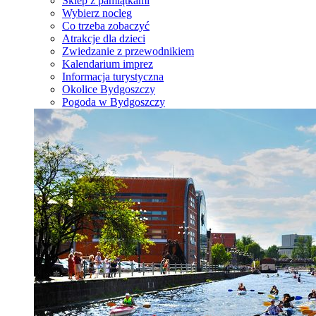
Sklep z pamiątkami
Wybierz nocleg
Co trzeba zobaczyć
Atrakcje dla dzieci
Zwiedzanie z przewodnikiem
Kalendarium imprez
Informacja turystyczna
Okolice Bydgoszczy
Pogoda w Bydgoszczy