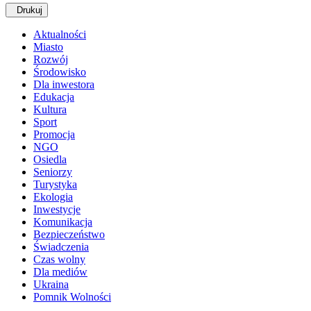
Drukuj
Aktualności
Miasto
Rozwój
Środowisko
Dla inwestora
Edukacja
Kultura
Sport
Promocja
NGO
Osiedla
Seniorzy
Turystyka
Ekologia
Inwestycje
Komunikacja
Bezpieczeństwo
Świadczenia
Czas wolny
Dla mediów
Ukraina
Pomnik Wolności