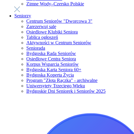
Zimne Wody–Czersko Polskie
Seniorzy
Centrum Seniorów "Dworcowa 3"
Zarezerwuj salę
Osiedlowe Klubiki Seniora
Tablica ogłoszeń
Aktywności w Centrum Seniorów
Seniorada
Bydgoska Rada Seniorów
Osiedlowe Centra Seniora
Korpus Wsparcia Seniorów
Bydgoska Karta Seniora 60+
Bydgoska Koperta Życia
Program "Złota Rączka" - archiwalne
Uniwersytety Trzeciego Wieku
Bydgoskie Dni Seniorek i Seniorów 2025