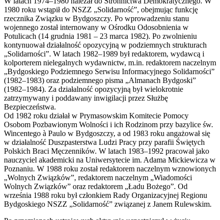
W latach 1974–1980 należał do Stronnictwa Demokratycznego. W
1980 roku wstąpił do NSZZ „Solidarność”, obejmując funkcję
rzecznika Związku w Bydgoszczy. Po wprowadzeniu stanu
wojennego został internowany w Ośrodku Odosobnienia w
Potulicach (14 grudnia 1981 – 23 marca 1982). Po zwolnieniu
kontynuował działalność opozycyjną w podziemnych strukturach
„Solidarności”. W latach 1982–1989 był redaktorem, wydawcą i
kolporterem nielegalnych wydawnictw, m.in. redaktorem naczelnym
„Bydgoskiego Podziemnego Serwisu Informacyjnego Solidarności”
(1982–1983) oraz podziemnego pisma „Almanach Bydgoski”
(1982–1984). Za działalność opozycyjną był wielokrotnie
zatrzymywany i poddawany inwigilacji przez Służbę
Bezpieczeństwa.
Od 1982 roku działał w Prymasowskim Komitecie Pomocy
Osobom Pozbawionym Wolności i ich Rodzinom przy bazylice św.
Wincentego à Paulo w Bydgoszczy, a od 1983 roku angażował się
w działalność Duszpasterstwa Ludzi Pracy przy parafii Świętych
Polskich Braci Męczenników. W latach 1983–1992 pracował jako
nauczyciel akademicki na Uniwersytecie im. Adama Mickiewicza w
Poznaniu. W 1988 roku został redaktorem naczelnym wznowionych
„Wolnych Związków”, redaktorem naczelnym „Wiadomości
Wolnych Związków” oraz redaktorem „Ładu Bożego”. Od
września 1988 roku był członkiem Rady Organizacyjnej Regionu
Bydgoskiego NSZZ „Solidarność” związanej z Janem Rulewskim.