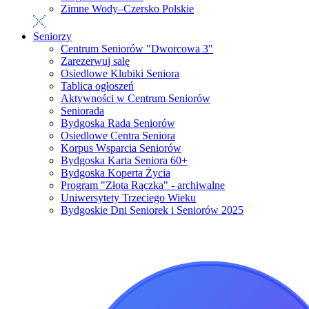
Zimne Wody–Czersko Polskie
Seniorzy
Centrum Seniorów "Dworcowa 3"
Zarezerwuj salę
Osiedlowe Klubiki Seniora
Tablica ogłoszeń
Aktywności w Centrum Seniorów
Seniorada
Bydgoska Rada Seniorów
Osiedlowe Centra Seniora
Korpus Wsparcia Seniorów
Bydgoska Karta Seniora 60+
Bydgoska Koperta Życia
Program "Złota Rączka" - archiwalne
Uniwersytety Trzeciego Wieku
Bydgoskie Dni Seniorek i Seniorów 2025