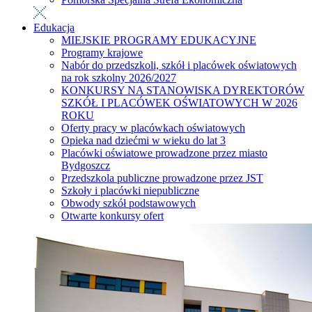
Edukacja
MIEJSKIE PROGRAMY EDUKACYJNE
Programy krajowe
Nabór do przedszkoli, szkół i placówek oświatowych
na rok szkolny 2026/2027
KONKURSY NA STANOWISKA DYREKTORÓW
SZKÓŁ I PLACÓWEK OŚWIATOWYCH W 2026
ROKU
Oferty pracy w placówkach oświatowych
Opieka nad dziećmi w wieku do lat 3
Placówki oświatowe prowadzone przez miasto
Bydgoszcz
Przedszkola publiczne prowadzone przez JST
Szkoły i placówki niepubliczne
Obwody szkół podstawowych
Otwarte konkursy ofert