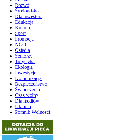
Rozwój
Środowisko
Dla inwestora
Edukacja
Kultura
Sport
Promocja
NGO
Osiedla
Seniorzy
Turystyka
Ekologia
Inwestycje
Komunikacja
Bezpieczeństwo
Świadczenia
Czas wolny
Dla mediów
Ukraina
Pomnik Wolności