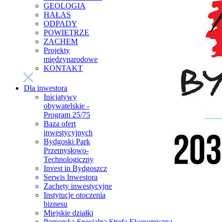
GEOLOGIA
HAŁAS
ODPADY
POWIETRZE
ZACHEM
Projekty
międzynarodowe
KONTAKT
Dla inwestora
Inicjatywy
obywatelskie -
Program 25/75
Baza ofert
inwestycyjnych
Bydgoski Park
Przemysłowo-
Technologiczny
Invest in Bydgoszcz
Serwis Inwestora
Zachęty inwestycyjne
Instytucje otoczenia
biznesu
Miejskie działki
Pomorska Specjalna Strefa Ekonomiczna