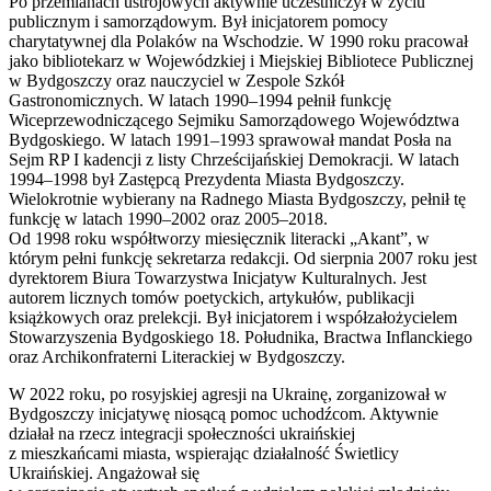
Po przemianach ustrojowych aktywnie uczestniczył w życiu
publicznym i samorządowym. Był inicjatorem pomocy
charytatywnej dla Polaków na Wschodzie. W 1990 roku pracował
jako bibliotekarz w Wojewódzkiej i Miejskiej Bibliotece Publicznej
w Bydgoszczy oraz nauczyciel w Zespole Szkół
Gastronomicznych. W latach 1990–1994 pełnił funkcję
Wiceprzewodniczącego Sejmiku Samorządowego Województwa
Bydgoskiego. W latach 1991–1993 sprawował mandat Posła na
Sejm RP I kadencji z listy Chrześcijańskiej Demokracji. W latach
1994–1998 był Zastępcą Prezydenta Miasta Bydgoszczy.
Wielokrotnie wybierany na Radnego Miasta Bydgoszczy, pełnił tę
funkcję w latach 1990–2002 oraz 2005–2018.
Od 1998 roku współtworzy miesięcznik literacki „Akant”, w
którym pełni funkcję sekretarza redakcji. Od sierpnia 2007 roku jest
dyrektorem Biura Towarzystwa Inicjatyw Kulturalnych. Jest
autorem licznych tomów poetyckich, artykułów, publikacji
książkowych oraz prelekcji. Był inicjatorem i współzałożycielem
Stowarzyszenia Bydgoskiego 18. Południka, Bractwa Inflanckiego
oraz Archikonfraterni Literackiej w Bydgoszczy.
W 2022 roku, po rosyjskiej agresji na Ukrainę, zorganizował w
Bydgoszczy inicjatywę niosącą pomoc uchodźcom. Aktywnie
działał na rzecz integracji społeczności ukraińskiej
z mieszkańcami miasta, wspierając działalność Świetlicy
Ukraińskiej. Angażował się