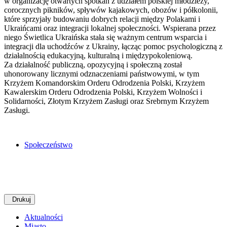
w organizację otwartych spotkań z udziałem polskiej młodzieży,
corocznych pikników, spływów kajakowych, obozów i półkolonii,
które sprzyjały budowaniu dobrych relacji między Polakami i
Ukraińcami oraz integracji lokalnej społeczności. Wspierana przez
niego Świetlica Ukraińska stała się ważnym centrum wsparcia i
integracji dla uchodźców z Ukrainy, łącząc pomoc psychologiczną z
działalnością edukacyjną, kulturalną i międzypokoleniową.
Za działalność publiczną, opozycyjną i społeczną został
uhonorowany licznymi odznaczeniami państwowymi, w tym
Krzyżem Komandorskim Orderu Odrodzenia Polski, Krzyżem
Kawalerskim Orderu Odrodzenia Polski, Krzyżem Wolności i
Solidarności, Złotym Krzyżem Zasługi oraz Srebrnym Krzyżem
Zasługi.
Społeczeństwo
Drukuj
Aktualności
Miasto