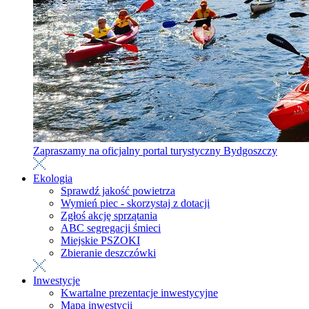
Zapraszamy na oficjalny portal turystyczny Bydgoszczy
Ekologia
Sprawdź jakość powietrza
Wymień piec - skorzystaj z dotacji
Zgłoś akcję sprzątania
ABC segregacji śmieci
Miejskie PSZOKI
Zbieranie deszczówki
Inwestycje
Kwartalne prezentacje inwestycyjne
Mapa inwestycji