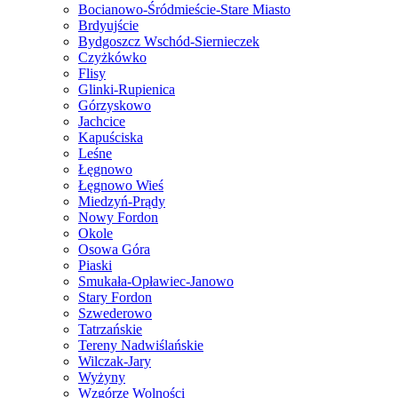
Bocianowo-Śródmieście-Stare Miasto
Brdyujście
Bydgoszcz Wschód-Siernieczek
Czyżkówko
Flisy
Glinki-Rupienica
Górzyskowo
Jachcice
Kapuściska
Leśne
Łęgnowo
Łęgnowo Wieś
Miedzyń-Prądy
Nowy Fordon
Okole
Osowa Góra
Piaski
Smukała-Opławiec-Janowo
Stary Fordon
Szwederowo
Tatrzańskie
Tereny Nadwiślańskie
Wilczak-Jary
Wyżyny
Wzgórze Wolności