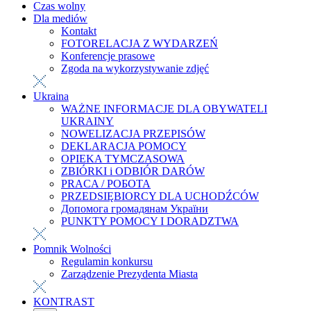
Czas wolny
Dla mediów
Kontakt
FOTORELACJA Z WYDARZEŃ
Konferencje prasowe
Zgoda na wykorzystywanie zdjęć
Ukraina
WAŻNE INFORMACJE DLA OBYWATELI
UKRAINY
NOWELIZACJA PRZEPISÓW
DEKLARACJA POMOCY
OPIEKA TYMCZASOWA
ZBIÓRKI i ODBIÓR DARÓW
PRACA / РОБОТА
PRZEDSIĘBIORCY DLA UCHODŹCÓW
Допомога громадянам України
PUNKTY POMOCY I DORADZTWA
Pomnik Wolności
Regulamin konkursu
Zarządzenie Prezydenta Miasta
KONTRAST