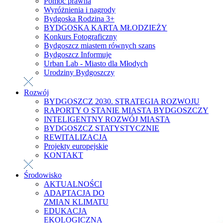
Pomoc prawna
Wyróżnienia i nagrody
Bydgoska Rodzina 3+
BYDGOSKA KARTA MŁODZIEŻY
Konkurs Fotograficzny
Bydgoszcz miastem równych szans
Bydgoszcz Informuje
Urban Lab - Miasto dla Młodych
Urodziny Bydgoszczy
Rozwój
BYDGOSZCZ 2030. STRATEGIA ROZWOJU
RAPORTY O STANIE MIASTA BYDGOSZCZY
INTELIGENTNY ROZWÓJ MIASTA
BYDGOSZCZ STATYSTYCZNIE
REWITALIZACJA
Projekty europejskie
KONTAKT
Środowisko
AKTUALNOŚCI
ADAPTACJA DO
ZMIAN KLIMATU
EDUKACJA
EKOLOGICZNA