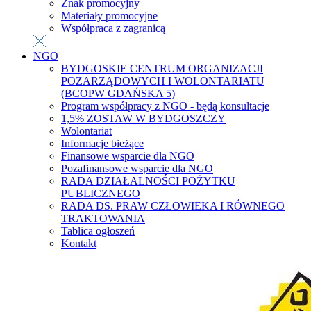
Znak promocyjny
Materiały promocyjne
Współpraca z zagranicą
NGO
BYDGOSKIE CENTRUM ORGANIZACJI
POZARZĄDOWYCH I WOLONTARIATU
(BCOPW GDAŃSKA 5)
Program współpracy z NGO - będą konsultacje
1,5% ZOSTAW W BYDGOSZCZY
Wolontariat
Informacje bieżące
Finansowe wsparcie dla NGO
Pozafinansowe wsparcie dla NGO
RADA DZIAŁALNOŚCI POŻYTKU
PUBLICZNEGO
RADA DS. PRAW CZŁOWIEKA I RÓWNEGO
TRAKTOWANIA
Tablica ogłoszeń
Kontakt