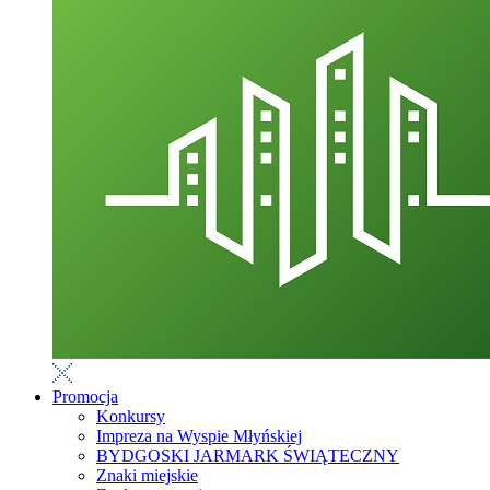
Promocja
Konkursy
Impreza na Wyspie Młyńskiej
BYDGOSKI JARMARK ŚWIĄTECZNY
Znaki miejskie