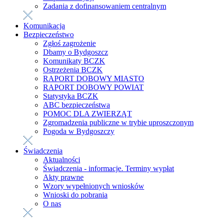
Zadania z dofinansowaniem centralnym
Komunikacja
Bezpieczeństwo
Zgłoś zagrożenie
Dbamy o Bydgoszcz
Komunikaty BCZK
Ostrzeżenia BCZK
RAPORT DOBOWY MIASTO
RAPORT DOBOWY POWIAT
Statystyka BCZK
ABC bezpieczeństwa
POMOC DLA ZWIERZĄT
Zgromadzenia publiczne w trybie uproszczonym
Pogoda w Bydgoszczy
Świadczenia
Aktualności
Świadczenia - informacje. Terminy wypłat
Akty prawne
Wzory wypełnionych wniosków
Wnioski do pobrania
O nas