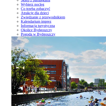
Sklep z pamiątkami
Wybierz nocleg
Co trzeba zobaczyć
Atrakcje dla dzieci
Zwiedzanie z przewodnikiem
Kalendarium imprez
Informacja turystyczna
Okolice Bydgoszczy
Pogoda w Bydgoszczy