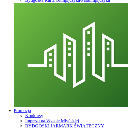
Bydgoska Karta Olimpijczyka/Paralimpijczyka
Promocja
Konkursy
Impreza na Wyspie Młyńskiej
BYDGOSKI JARMARK ŚWIĄTECZNY