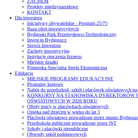
ZACHEM
Projekty międzynarodowe
KONTAKT
Dla inwestora
Inicjatywy obywatelskie - Program 25/75
Baza ofert inwestycyjnych
Bydgoski Park Przemysłowo-Technologiczny
Invest in Bydgoszcz
Serwis Inwestora
Zachęty inwestycyjne
Instytucje otoczenia biznesu
Miejskie działki
Pomorska Specjalna Strefa Ekonomiczna
Edukacja
MIEJSKIE PROGRAMY EDUKACYJNE
Programy krajowe
Nabór do przedszkoli, szkół i placówek oświatowych na
KONKURSY NA STANOWISKA DYREKTORÓW S
OŚWIATOWYCH W 2026 ROKU
Oferty pracy w placówkach oświatowych
Opieka nad dziećmi w wieku do lat 3
Placówki oświatowe prowadzone przez miasto Bydgosz
Przedszkola publiczne prowadzone przez JST
Szkoły i placówki niepubliczne
Obwody szkół podstawowych