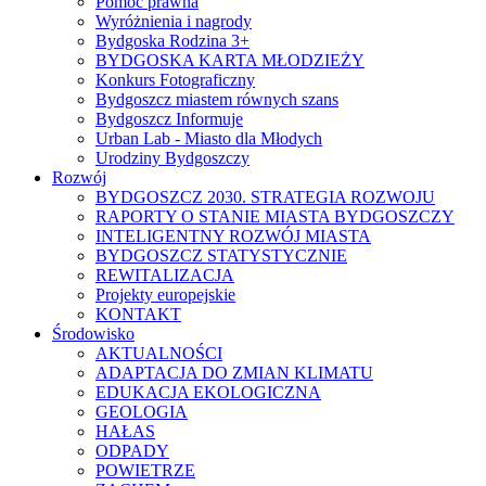
Pomoc prawna
Wyróżnienia i nagrody
Bydgoska Rodzina 3+
BYDGOSKA KARTA MŁODZIEŻY
Konkurs Fotograficzny
Bydgoszcz miastem równych szans
Bydgoszcz Informuje
Urban Lab - Miasto dla Młodych
Urodziny Bydgoszczy
Rozwój
BYDGOSZCZ 2030. STRATEGIA ROZWOJU
RAPORTY O STANIE MIASTA BYDGOSZCZY
INTELIGENTNY ROZWÓJ MIASTA
BYDGOSZCZ STATYSTYCZNIE
REWITALIZACJA
Projekty europejskie
KONTAKT
Środowisko
AKTUALNOŚCI
ADAPTACJA DO ZMIAN KLIMATU
EDUKACJA EKOLOGICZNA
GEOLOGIA
HAŁAS
ODPADY
POWIETRZE