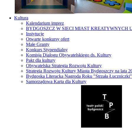
Kultura
Kalendarium imprez
BYDGOSZCZ W SIECI MIAST KREATYWNYCH 
Instytucje
Otwarte konkursy ofert
Małe Granty
Konkurs Stypendialny
Komisja Dialogu Obywatelskiego ds. Kultury
Pakt dla kultury
Obywatelska Strategia Rozwoju Kultury
Strategia Rozwoju Kultury Miasta Bydgoszczy na lata 
Bydgoska Literacka Nagroda Roku "Strzała Łuczniczki"
Samorządowa Karta dla Kultury