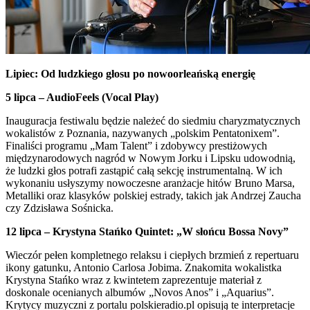
Lipiec: Od ludzkiego głosu po nowoorleańską energię
5 lipca – AudioFeels (Vocal Play)
Inauguracja festiwalu będzie należeć do siedmiu charyzmatycznych
wokalistów z Poznania, nazywanych „polskim Pentatonixem”.
Finaliści programu „Mam Talent” i zdobywcy prestiżowych
międzynarodowych nagród w Nowym Jorku i Lipsku udowodnią,
że ludzki głos potrafi zastąpić całą sekcję instrumentalną. W ich
wykonaniu usłyszymy nowoczesne aranżacje hitów Bruno Marsa,
Metalliki oraz klasyków polskiej estrady, takich jak Andrzej Zaucha
czy Zdzisława Sośnicka.
12 lipca – Krystyna Stańko Quintet: „W słońcu Bossa Novy”
Wieczór pełen kompletnego relaksu i ciepłych brzmień z repertuaru
ikony gatunku, Antonio Carlosa Jobima. Znakomita wokalistka
Krystyna Stańko wraz z kwintetem zaprezentuje materiał z
doskonale ocenianych albumów „Novos Anos” i „Aquarius”.
Krytycy muzyczni z portalu polskieradio.pl opisują te interpretacje