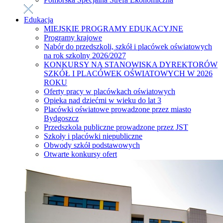
Edukacja
MIEJSKIE PROGRAMY EDUKACYJNE
Programy krajowe
Nabór do przedszkoli, szkół i placówek oświatowych
na rok szkolny 2026/2027
KONKURSY NA STANOWISKA DYREKTORÓW
SZKÓŁ I PLACÓWEK OŚWIATOWYCH W 2026
ROKU
Oferty pracy w placówkach oświatowych
Opieka nad dziećmi w wieku do lat 3
Placówki oświatowe prowadzone przez miasto
Bydgoszcz
Przedszkola publiczne prowadzone przez JST
Szkoły i placówki niepubliczne
Obwody szkół podstawowych
Otwarte konkursy ofert