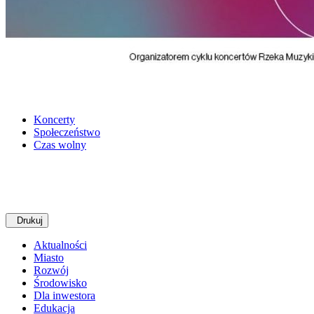
Koncerty
Społeczeństwo
Czas wolny
Drukuj
Aktualności
Miasto
Rozwój
Środowisko
Dla inwestora
Edukacja