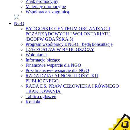
Znak promocyjny
Materiały promocyjne
Współpraca z zagranicą
NGO
BYDGOSKIE CENTRUM ORGANIZACJI
POZARZĄDOWYCH I WOLONTARIATU
(BCOPW GDAŃSKA 5)
Program współpracy z NGO - będą konsultacje
1,5% ZOSTAW W BYDGOSZCZY
Wolontariat
Informacje bieżące
Finansowe wsparcie dla NGO
Pozafinansowe wsparcie dla NGO
RADA DZIAŁALNOŚCI POŻYTKU
PUBLICZNEGO
RADA DS. PRAW CZŁOWIEKA I RÓWNEGO
TRAKTOWANIA
Tablica ogłoszeń
Kontakt