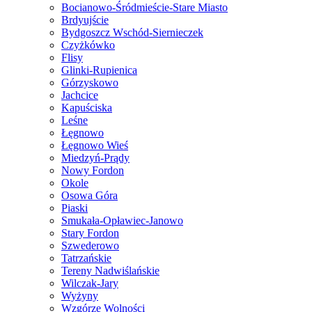
Bocianowo-Śródmieście-Stare Miasto
Brdyujście
Bydgoszcz Wschód-Siernieczek
Czyżkówko
Flisy
Glinki-Rupienica
Górzyskowo
Jachcice
Kapuściska
Leśne
Łęgnowo
Łęgnowo Wieś
Miedzyń-Prądy
Nowy Fordon
Okole
Osowa Góra
Piaski
Smukała-Opławiec-Janowo
Stary Fordon
Szwederowo
Tatrzańskie
Tereny Nadwiślańskie
Wilczak-Jary
Wyżyny
Wzgórze Wolności