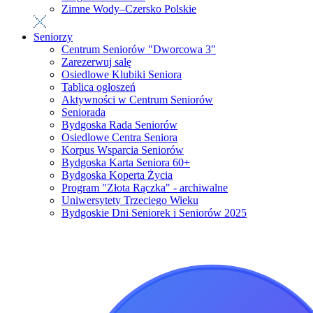
Zimne Wody–Czersko Polskie
Seniorzy
Centrum Seniorów "Dworcowa 3"
Zarezerwuj salę
Osiedlowe Klubiki Seniora
Tablica ogłoszeń
Aktywności w Centrum Seniorów
Seniorada
Bydgoska Rada Seniorów
Osiedlowe Centra Seniora
Korpus Wsparcia Seniorów
Bydgoska Karta Seniora 60+
Bydgoska Koperta Życia
Program "Złota Rączka" - archiwalne
Uniwersytety Trzeciego Wieku
Bydgoskie Dni Seniorek i Seniorów 2025