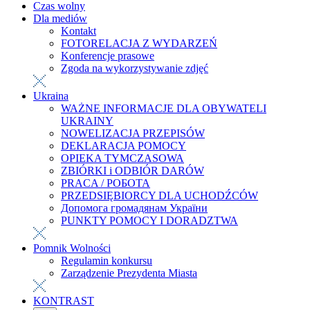
Czas wolny
Dla mediów
Kontakt
FOTORELACJA Z WYDARZEŃ
Konferencje prasowe
Zgoda na wykorzystywanie zdjęć
Ukraina
WAŻNE INFORMACJE DLA OBYWATELI
UKRAINY
NOWELIZACJA PRZEPISÓW
DEKLARACJA POMOCY
OPIEKA TYMCZASOWA
ZBIÓRKI i ODBIÓR DARÓW
PRACA / РОБОТА
PRZEDSIĘBIORCY DLA UCHODŹCÓW
Допомога громадянам України
PUNKTY POMOCY I DORADZTWA
Pomnik Wolności
Regulamin konkursu
Zarządzenie Prezydenta Miasta
KONTRAST