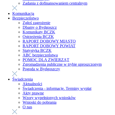
Zadania z dofinansowaniem centralnym
Komunikacja
Bezpieczeństwo
Zgłoś zagrożenie
Dbamy o Bydgoszcz
Komunikaty BCZK
Ostrzeżenia BCZK
RAPORT DOBOWY MIASTO
RAPORT DOBOWY POWIAT
Statystyka BCZK
ABC bezpieczeństwa
POMOC DLA ZWIERZĄT
Zgromadzenia publiczne w trybie uproszczonym
Pogoda w Bydgoszczy
Świadczenia
Aktualności
Świadczenia - informacje. Terminy wypłat
Akty prawne
Wzory wypełnionych wniosków
Wnioski do pobrania
O nas