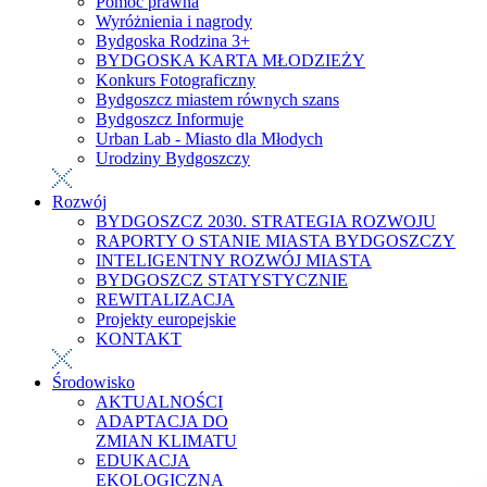
Pomoc prawna
Wyróżnienia i nagrody
Bydgoska Rodzina 3+
BYDGOSKA KARTA MŁODZIEŻY
Konkurs Fotograficzny
Bydgoszcz miastem równych szans
Bydgoszcz Informuje
Urban Lab - Miasto dla Młodych
Urodziny Bydgoszczy
Rozwój
BYDGOSZCZ 2030. STRATEGIA ROZWOJU
RAPORTY O STANIE MIASTA BYDGOSZCZY
INTELIGENTNY ROZWÓJ MIASTA
BYDGOSZCZ STATYSTYCZNIE
REWITALIZACJA
Projekty europejskie
KONTAKT
Środowisko
AKTUALNOŚCI
ADAPTACJA DO
ZMIAN KLIMATU
EDUKACJA
EKOLOGICZNA