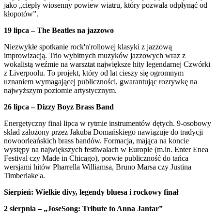
jako „ciepły wiosenny powiew wiatru, który pozwala odpłynąć od
kłopotów”.
19 lipca – The Beatles na jazzowo
Niezwykłe spotkanie rock'n'rollowej klasyki z jazzową
improwizacją. Trio wybitnych muzyków jazzowych wraz z
wokalistą weźmie na warsztat największe hity legendarnej Czwórki
z Liverpoolu. To projekt, który od lat cieszy się ogromnym
uznaniem wymagającej publiczności, gwarantując rozrywkę na
najwyższym poziomie artystycznym.
26 lipca – Dizzy Boyz Brass Band
Energetyczny finał lipca w rytmie instrumentów dętych. 9-osobowy
skład założony przez Jakuba Domańskiego nawiązuje do tradycji
nowoorleańskich brass bandów. Formacja, mająca na koncie
występy na największych festiwalach w Europie (m.in. Enter Enea
Festival czy Made in Chicago), porwie publiczność do tańca
wersjami hitów Pharrella Williamsa, Bruno Marsa czy Justina
Timberlake'a.
Sierpień: Wielkie divy, legendy bluesa i rockowy finał
2 sierpnia – „JoseSong: Tribute to Anna Jantar”