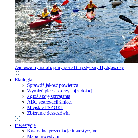
Zapraszamy na oficjalny portal turystyczny Bydgoszczy
Ekologia
Sprawdź jakość powietrza
Wymień piec - skorzystaj z dotacji
Zgłoś akcję sprzątania
ABC segregacji śmieci
Miejskie PSZOKI
Zbieranie deszczówki
Inwestycje
Kwartalne prezentacje inwestycyjne
Mapa inwestycji