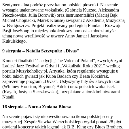
Sentymentalna podróż przez kanon polskiej piosenki. Na scenie
wystąpią utalentowane wokalistki (Gabriela Kurzac, Aleksandra
Pieczkowska, Julia Borowik) oraz instrumentaliści (Maciej Bąk,
Michał Chojnacki, Marek Krause) związani z Akademią Muzyczną
w Bydgoszczy. Projekt realizowany pod egidą Fundacji Rozwoju
Pasji JoseSong to międzypokoleniowy pomost – młodzi artyści
tchną nową wrażliwość w utwory Anny Jantar i Jarosława
Kukulskiego.
9 sierpnia – Natalia Szczypuła: „Divas”
Koncert finalistki 11. edycji „The Voice of Poland”, zwyciężczyni
Ladies' Jazz Festival w Gdyni i „Wokalistki Roku 2021” według
portalu Muzykoholicy.pl. Artystka, która regularnie występuje u
boku takich gwiazd jak Kuba Badach czy Beata Kozidrak,
zaprezentuje program „Divas”. Usłyszymy hity światowych ikon
(Whitney Houston, Beyoncé, Adele) oraz polskich wokalistek
(Kayah, Justyna Steczkowska), przeplatane autorskimi utworami
Natalii.
16 sierpnia – Nocna Zmiana Bluesa
Na scenie pojawi się niekwestionowana ikona polskiej sceny
muzycznej. Zespół Sławka Wierzcholskiego wydał ponad 28 płyt i
otwierał koncerty takich legend jak B.B. King czy Blues Brothers.