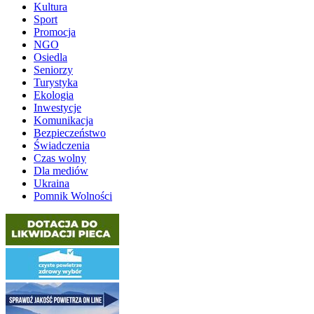
Kultura
Sport
Promocja
NGO
Osiedla
Seniorzy
Turystyka
Ekologia
Inwestycje
Komunikacja
Bezpieczeństwo
Świadczenia
Czas wolny
Dla mediów
Ukraina
Pomnik Wolności