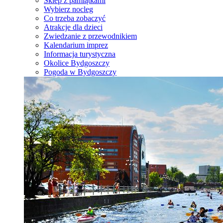
Sklep z pamiątkami
Wybierz nocleg
Co trzeba zobaczyć
Atrakcje dla dzieci
Zwiedzanie z przewodnikiem
Kalendarium imprez
Informacja turystyczna
Okolice Bydgoszczy
Pogoda w Bydgoszczy