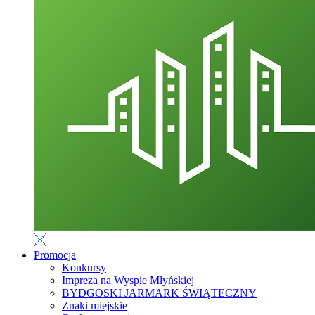
Promocja
Konkursy
Impreza na Wyspie Młyńskiej
BYDGOSKI JARMARK ŚWIĄTECZNY
Znaki miejskie