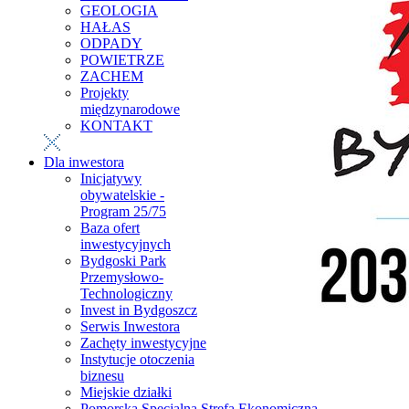
GEOLOGIA
HAŁAS
ODPADY
POWIETRZE
ZACHEM
Projekty
międzynarodowe
KONTAKT
Dla inwestora
Inicjatywy
obywatelskie -
Program 25/75
Baza ofert
inwestycyjnych
Bydgoski Park
Przemysłowo-
Technologiczny
Invest in Bydgoszcz
Serwis Inwestora
Zachęty inwestycyjne
Instytucje otoczenia
biznesu
Miejskie działki
Pomorska Specjalna Strefa Ekonomiczna