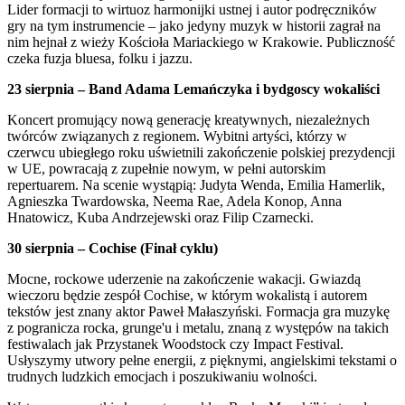
Lider formacji to wirtuoz harmonijki ustnej i autor podręczników
gry na tym instrumencie – jako jedyny muzyk w historii zagrał na
nim hejnał z wieży Kościoła Mariackiego w Krakowie. Publiczność
czeka fuzja bluesa, folku i jazzu.
23 sierpnia – Band Adama Lemańczyka i bydgoscy wokaliści
Koncert promujący nową generację kreatywnych, niezależnych
twórców związanych z regionem. Wybitni artyści, którzy w
czerwcu ubiegłego roku uświetnili zakończenie polskiej prezydencji
w UE, powracają z zupełnie nowym, w pełni autorskim
repertuarem. Na scenie wystąpią: Judyta Wenda, Emilia Hamerlik,
Agnieszka Twardowska, Neema Rae, Adela Konop, Anna
Hnatowicz, Kuba Andrzejewski oraz Filip Czarnecki.
30 sierpnia – Cochise (Finał cyklu)
Mocne, rockowe uderzenie na zakończenie wakacji. Gwiazdą
wieczoru będzie zespół Cochise, w którym wokalistą i autorem
tekstów jest znany aktor Paweł Małaszyński. Formacja gra muzykę
z pogranicza rocka, grunge'u i metalu, znaną z występów na takich
festiwalach jak Przystanek Woodstock czy Impact Festival.
Usłyszymy utwory pełne energii, z pięknymi, angielskimi tekstami o
trudnych ludzkich emocjach i poszukiwaniu wolności.