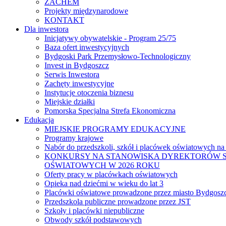
ZACHEM
Projekty międzynarodowe
KONTAKT
Dla inwestora
Inicjatywy obywatelskie - Program 25/75
Baza ofert inwestycyjnych
Bydgoski Park Przemysłowo-Technologiczny
Invest in Bydgoszcz
Serwis Inwestora
Zachęty inwestycyjne
Instytucje otoczenia biznesu
Miejskie działki
Pomorska Specjalna Strefa Ekonomiczna
Edukacja
MIEJSKIE PROGRAMY EDUKACYJNE
Programy krajowe
Nabór do przedszkoli, szkół i placówek oświatowych na
KONKURSY NA STANOWISKA DYREKTORÓW S
OŚWIATOWYCH W 2026 ROKU
Oferty pracy w placówkach oświatowych
Opieka nad dziećmi w wieku do lat 3
Placówki oświatowe prowadzone przez miasto Bydgosz
Przedszkola publiczne prowadzone przez JST
Szkoły i placówki niepubliczne
Obwody szkół podstawowych