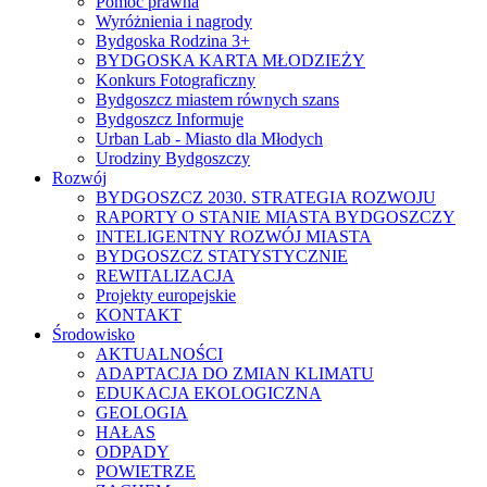
Pomoc prawna
Wyróżnienia i nagrody
Bydgoska Rodzina 3+
BYDGOSKA KARTA MŁODZIEŻY
Konkurs Fotograficzny
Bydgoszcz miastem równych szans
Bydgoszcz Informuje
Urban Lab - Miasto dla Młodych
Urodziny Bydgoszczy
Rozwój
BYDGOSZCZ 2030. STRATEGIA ROZWOJU
RAPORTY O STANIE MIASTA BYDGOSZCZY
INTELIGENTNY ROZWÓJ MIASTA
BYDGOSZCZ STATYSTYCZNIE
REWITALIZACJA
Projekty europejskie
KONTAKT
Środowisko
AKTUALNOŚCI
ADAPTACJA DO ZMIAN KLIMATU
EDUKACJA EKOLOGICZNA
GEOLOGIA
HAŁAS
ODPADY
POWIETRZE