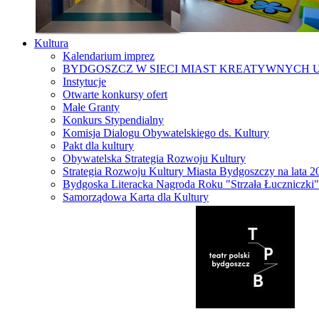
Kultura
Kalendarium imprez
BYDGOSZCZ W SIECI MIAST KREATYWNYCH 
Instytucje
Otwarte konkursy ofert
Małe Granty
Konkurs Stypendialny
Komisja Dialogu Obywatelskiego ds. Kultury
Pakt dla kultury
Obywatelska Strategia Rozwoju Kultury
Strategia Rozwoju Kultury Miasta Bydgoszczy na lata 
Bydgoska Literacka Nagroda Roku "Strzała Łuczniczki"
Samorządowa Karta dla Kultury