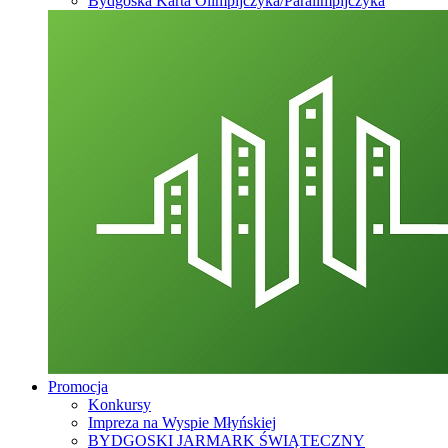
Bydgoska Karta Olimpijczyka/Paralimpijczyka
Promocja
Konkursy
Impreza na Wyspie Młyńskiej
BYDGOSKI JARMARK ŚWIĄTECZNY