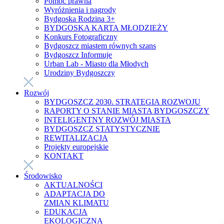
Pomoc prawna
Wyróżnienia i nagrody
Bydgoska Rodzina 3+
BYDGOSKA KARTA MŁODZIEŻY
Konkurs Fotograficzny
Bydgoszcz miastem równych szans
Bydgoszcz Informuje
Urban Lab - Miasto dla Młodych
Urodziny Bydgoszczy
Rozwój
BYDGOSZCZ 2030. STRATEGIA ROZWOJU
RAPORTY O STANIE MIASTA BYDGOSZCZY
INTELIGENTNY ROZWÓJ MIASTA
BYDGOSZCZ STATYSTYCZNIE
REWITALIZACJA
Projekty europejskie
KONTAKT
Środowisko
AKTUALNOŚCI
ADAPTACJA DO
ZMIAN KLIMATU
EDUKACJA
EKOLOGICZNA