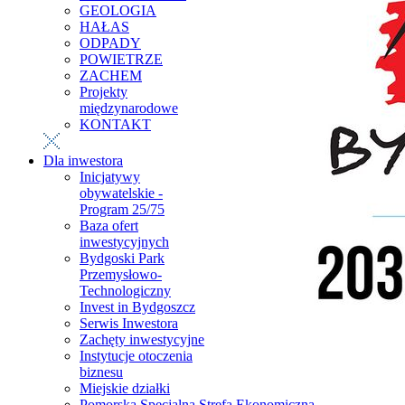
GEOLOGIA
HAŁAS
ODPADY
POWIETRZE
ZACHEM
Projekty
międzynarodowe
KONTAKT
Dla inwestora
Inicjatywy
obywatelskie -
Program 25/75
Baza ofert
inwestycyjnych
Bydgoski Park
Przemysłowo-
Technologiczny
Invest in Bydgoszcz
Serwis Inwestora
Zachęty inwestycyjne
Instytucje otoczenia
biznesu
Miejskie działki
Pomorska Specjalna Strefa Ekonomiczna