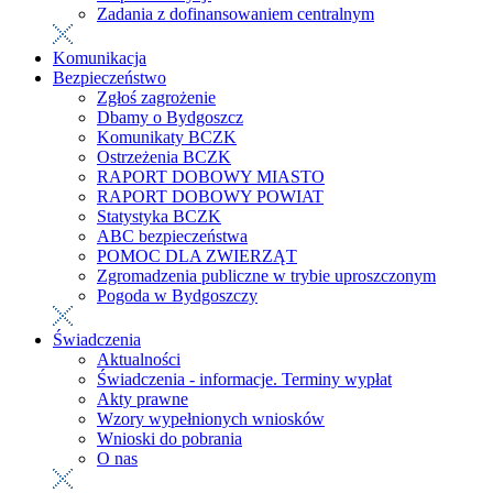
Zadania z dofinansowaniem centralnym
Komunikacja
Bezpieczeństwo
Zgłoś zagrożenie
Dbamy o Bydgoszcz
Komunikaty BCZK
Ostrzeżenia BCZK
RAPORT DOBOWY MIASTO
RAPORT DOBOWY POWIAT
Statystyka BCZK
ABC bezpieczeństwa
POMOC DLA ZWIERZĄT
Zgromadzenia publiczne w trybie uproszczonym
Pogoda w Bydgoszczy
Świadczenia
Aktualności
Świadczenia - informacje. Terminy wypłat
Akty prawne
Wzory wypełnionych wniosków
Wnioski do pobrania
O nas