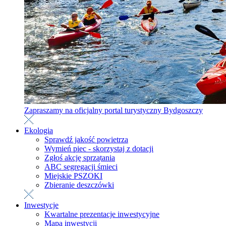
Zapraszamy na oficjalny portal turystyczny Bydgoszczy
Ekologia
Sprawdź jakość powietrza
Wymień piec - skorzystaj z dotacji
Zgłoś akcję sprzątania
ABC segregacji śmieci
Miejskie PSZOKI
Zbieranie deszczówki
Inwestycje
Kwartalne prezentacje inwestycyjne
Mapa inwestycji