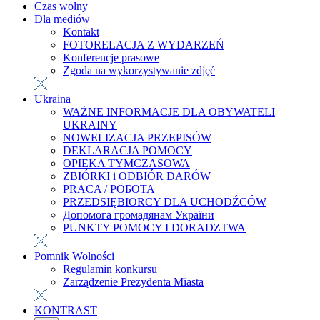
Czas wolny
Dla mediów
Kontakt
FOTORELACJA Z WYDARZEŃ
Konferencje prasowe
Zgoda na wykorzystywanie zdjęć
Ukraina
WAŻNE INFORMACJE DLA OBYWATELI
UKRAINY
NOWELIZACJA PRZEPISÓW
DEKLARACJA POMOCY
OPIEKA TYMCZASOWA
ZBIÓRKI i ODBIÓR DARÓW
PRACA / РОБОТА
PRZEDSIĘBIORCY DLA UCHODŹCÓW
Допомога громадянам України
PUNKTY POMOCY I DORADZTWA
Pomnik Wolności
Regulamin konkursu
Zarządzenie Prezydenta Miasta
KONTRAST