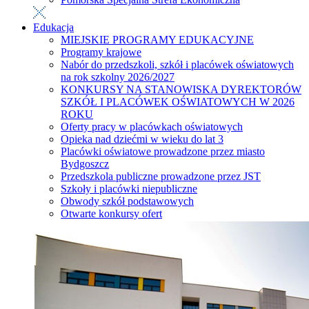
Edukacja
MIEJSKIE PROGRAMY EDUKACYJNE
Programy krajowe
Nabór do przedszkoli, szkół i placówek oświatowych
na rok szkolny 2026/2027
KONKURSY NA STANOWISKA DYREKTORÓW
SZKÓŁ I PLACÓWEK OŚWIATOWYCH W 2026
ROKU
Oferty pracy w placówkach oświatowych
Opieka nad dziećmi w wieku do lat 3
Placówki oświatowe prowadzone przez miasto
Bydgoszcz
Przedszkola publiczne prowadzone przez JST
Szkoły i placówki niepubliczne
Obwody szkół podstawowych
Otwarte konkursy ofert