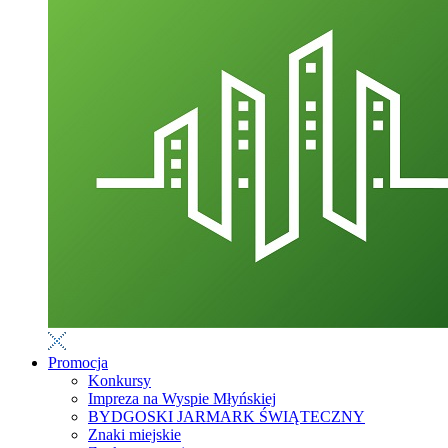
Promocja
Konkursy
Impreza na Wyspie Młyńskiej
BYDGOSKI JARMARK ŚWIĄTECZNY
Znaki miejskie