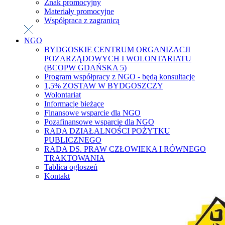
Znak promocyjny
Materiały promocyjne
Współpraca z zagranicą
NGO
BYDGOSKIE CENTRUM ORGANIZACJI
POZARZĄDOWYCH I WOLONTARIATU
(BCOPW GDAŃSKA 5)
Program współpracy z NGO - będą konsultacje
1,5% ZOSTAW W BYDGOSZCZY
Wolontariat
Informacje bieżące
Finansowe wsparcie dla NGO
Pozafinansowe wsparcie dla NGO
RADA DZIAŁALNOŚCI POŻYTKU
PUBLICZNEGO
RADA DS. PRAW CZŁOWIEKA I RÓWNEGO
TRAKTOWANIA
Tablica ogłoszeń
Kontakt