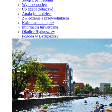
Sklep z pamiątkami
Wybierz nocleg
Co trzeba zobaczyć
Atrakcje dla dzieci
Zwiedzanie z przewodnikiem
Kalendarium imprez
Informacja turystyczna
Okolice Bydgoszczy
Pogoda w Bydgoszczy