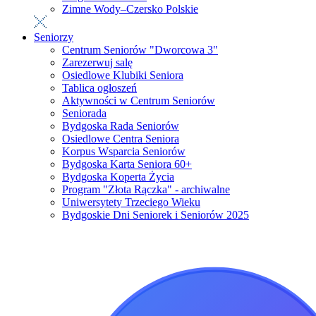
Zimne Wody–Czersko Polskie
Seniorzy
Centrum Seniorów "Dworcowa 3"
Zarezerwuj salę
Osiedlowe Klubiki Seniora
Tablica ogłoszeń
Aktywności w Centrum Seniorów
Seniorada
Bydgoska Rada Seniorów
Osiedlowe Centra Seniora
Korpus Wsparcia Seniorów
Bydgoska Karta Seniora 60+
Bydgoska Koperta Życia
Program "Złota Rączka" - archiwalne
Uniwersytety Trzeciego Wieku
Bydgoskie Dni Seniorek i Seniorów 2025