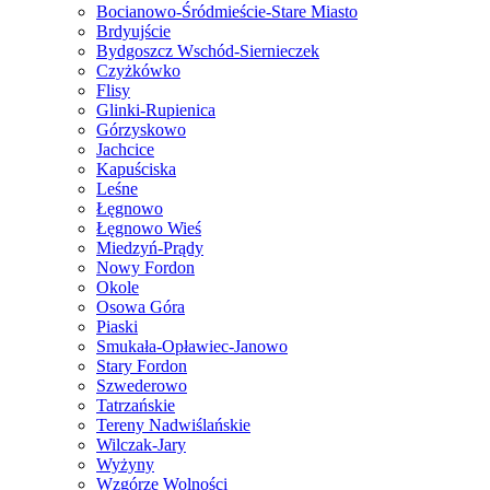
Bocianowo-Śródmieście-Stare Miasto
Brdyujście
Bydgoszcz Wschód-Siernieczek
Czyżkówko
Flisy
Glinki-Rupienica
Górzyskowo
Jachcice
Kapuściska
Leśne
Łęgnowo
Łęgnowo Wieś
Miedzyń-Prądy
Nowy Fordon
Okole
Osowa Góra
Piaski
Smukała-Opławiec-Janowo
Stary Fordon
Szwederowo
Tatrzańskie
Tereny Nadwiślańskie
Wilczak-Jary
Wyżyny
Wzgórze Wolności