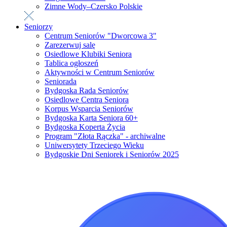
Zimne Wody–Czersko Polskie
Seniorzy
Centrum Seniorów "Dworcowa 3"
Zarezerwuj salę
Osiedlowe Klubiki Seniora
Tablica ogłoszeń
Aktywności w Centrum Seniorów
Seniorada
Bydgoska Rada Seniorów
Osiedlowe Centra Seniora
Korpus Wsparcia Seniorów
Bydgoska Karta Seniora 60+
Bydgoska Koperta Życia
Program "Złota Rączka" - archiwalne
Uniwersytety Trzeciego Wieku
Bydgoskie Dni Seniorek i Seniorów 2025