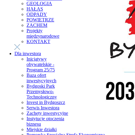
GEOLOGIA
HAŁAS
ODPADY
POWIETRZE
ZACHEM
Projekty
międzynarodowe
KONTAKT
Dla inwestora
Inicjatywy
obywatelskie -
Program 25/75
Baza ofert
inwestycyjnych
Bydgoski Park
Przemysłowo-
Technologiczny
Invest in Bydgoszcz
Serwis Inwestora
Zachęty inwestycyjne
Instytucje otoczenia
biznesu
Miejskie działki
Pomorska Specjalna Strefa Ekonomiczna