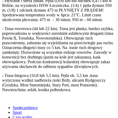
- Pływanie i strefa zmian. Pętla 0,950 km lub odcinek 0,475 km w
Brdzie, na wysokości HSW Łuczniczka. (1/4) 1 pętla dystans 950
m, (1/8) 1 odcinek dystans 475 m PŁYNIĘTY Z PRĄDEM!
Spodziewana temperatura wody w lipcu: 21°C. Limit czasu
ukończenia pływania: 475 m – 30 minut, 950 m – 60 minut.
- Trasa rowerowa (44 lub 22 km). Trasa jest płaska, bardzo szybka,
poprowadzona w większości szerokimi asfaltowymi drogami (Jana
Pawła II, Toruńska, Nowotoruńska). Obowiązuje ruch
prawostronny, zabrania się wyjeżdżania na przeciwległy pas ruchu.
Oznaczenia długości trasy co 5 km. Na trasie ruch drogowy
zamknięty. Dozwolone są wszystkie rodzaje rowerów. Zawody w
konwencji bez draftingu (jazda na kole jest zakazana), kask
obowiązkowy. Podczas konkurencji kolarskiej obowiązuje zakaz
używania słuchawek do odbioru sygnałów dźwiękowych.
- Trasa biegowa (10,8 lub 5,5 km). Pętla ok. 5,5 km ,trasa
wytyczona wzdłuż nadbrzeża rzeki Brdy, ulicami Bydgoszczy
(Grodzka, Most Staromiejski, Stary Port, most Pomorski).
Nawierzchnia: asfalt, kostka polbrukowa.
Społeczeństwo
Sport
Czas wolny