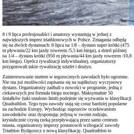
8 i 9 lipca profesjonaliści i amatorzy wystartują w jednej z
największych imprez triathlonowych w Polsce. Zmagania odbędą
się na dwóch dystansach: 8 lipca na 1/8 – dystans super krótki (475
m pływania/22 km jazdy rowerem /5,5 km biegu), a dzień później
na 1/4 – dystans krótki (950 m pływania/44 km jazdy rowerem /10,8
km biegu). Oprócz rywalizacji indywidualnej, organizatorzy
przygotowali także rywalizację sztafet i drużyn.
Zainteresowanie startem w tegorocznych zawodach było ogromne.
Nie ma już możliwości zapisania się na najdłuższy wyczynowy
dystans. Organizatorzy zadbali o nowości w programie, jedną z
ciekawszych jest formuła biegu nocnego. Maksymalnie 50
śmiałków (taki ustalono limit) podejmie się wyzwania w klasyfikacji
Quadrathlon. Tego typu zawody stają się coraz bardziej popularne
na zachodzie Europy. Wychodząc naprzeciw oczekiwaniom
zawodników oraz dysponując jedyną w swoim rodzaju,
krystalicznie czystą rzeką przepływającą przez samo centrum
miasta, organizatorzy imprezy postanowili wzbogacić zawody
Triathlon Bydgoszcz o nową klasyfikację. Quadrathlon to