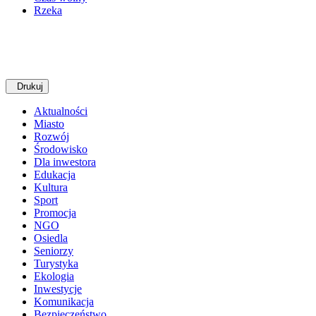
Rzeka
Drukuj
Aktualności
Miasto
Rozwój
Środowisko
Dla inwestora
Edukacja
Kultura
Sport
Promocja
NGO
Osiedla
Seniorzy
Turystyka
Ekologia
Inwestycje
Komunikacja
Bezpieczeństwo