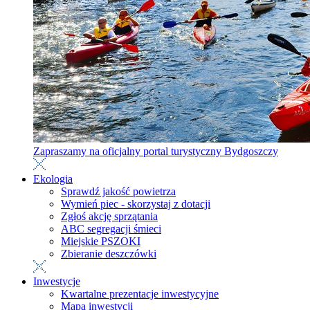
Zapraszamy na oficjalny portal turystyczny Bydgoszczy
Ekologia
Sprawdź jakość powietrza
Wymień piec - skorzystaj z dotacji
Zgłoś akcję sprzątania
ABC segregacji śmieci
Miejskie PSZOKI
Zbieranie deszczówki
Inwestycje
Kwartalne prezentacje inwestycyjne
Mapa inwestycji