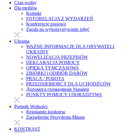
Czas wolny
Dla mediów
Kontakt
FOTORELACJA Z WYDARZEŃ
Konferencje prasowe
Zgoda na wykorzystywanie zdjęć
Ukraina
WAŻNE INFORMACJE DLA OBYWATELI
UKRAINY
NOWELIZACJA PRZEPISÓW
DEKLARACJA POMOCY
OPIEKA TYMCZASOWA
ZBIÓRKI i ODBIÓR DARÓW
PRACA / РОБОТА
PRZEDSIĘBIORCY DLA UCHODŹCÓW
Допомога громадянам України
PUNKTY POMOCY I DORADZTWA
Pomnik Wolności
Regulamin konkursu
Zarządzenie Prezydenta Miasta
KONTRAST