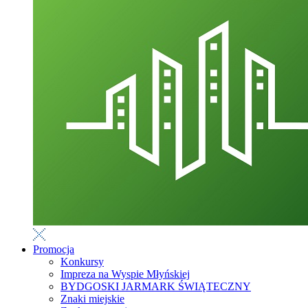
Promocja
Konkursy
Impreza na Wyspie Młyńskiej
BYDGOSKI JARMARK ŚWIĄTECZNY
Znaki miejskie