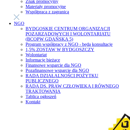
Znak promocyjny
Materiały promocyjne
Współpraca z zagranicą
NGO
BYDGOSKIE CENTRUM ORGANIZACJI
POZARZĄDOWYCH I WOLONTARIATU
(BCOPW GDAŃSKA 5)
Program współpracy z NGO - będą konsultacje
1,5% ZOSTAW W BYDGOSZCZY
Wolontariat
Informacje bieżące
Finansowe wsparcie dla NGO
Pozafinansowe wsparcie dla NGO
RADA DZIAŁALNOŚCI POŻYTKU
PUBLICZNEGO
RADA DS. PRAW CZŁOWIEKA I RÓWNEGO
TRAKTOWANIA
Tablica ogłoszeń
Kontakt