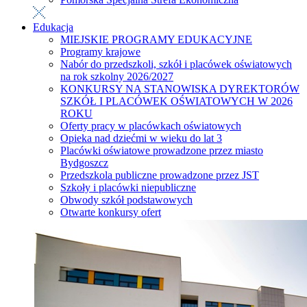
Edukacja
MIEJSKIE PROGRAMY EDUKACYJNE
Programy krajowe
Nabór do przedszkoli, szkół i placówek oświatowych
na rok szkolny 2026/2027
KONKURSY NA STANOWISKA DYREKTORÓW
SZKÓŁ I PLACÓWEK OŚWIATOWYCH W 2026
ROKU
Oferty pracy w placówkach oświatowych
Opieka nad dziećmi w wieku do lat 3
Placówki oświatowe prowadzone przez miasto
Bydgoszcz
Przedszkola publiczne prowadzone przez JST
Szkoły i placówki niepubliczne
Obwody szkół podstawowych
Otwarte konkursy ofert