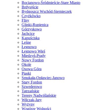
Bocianowo-Śródmieście-Stare Miasto
Brdyujście
Bydgoszcz Wschód-Siernieczek
Czyżkówko
Flisy
Glinki-Rupienica
Górzyskowo
Jachcice
Kapuściska
Leśne
Łęgnowo
Łęgnowo Wieś
Miedzyń-Prądy
Nowy Fordon
Okole
Osowa Góra
Piaski
Smukała-Opławiec-Janowo
Stary Fordon
Szwederowo
Tatrzańskie
Tereny Nadwiślańskie
Wilczak-Jary
Wyżyny
Wzgórze Wolności