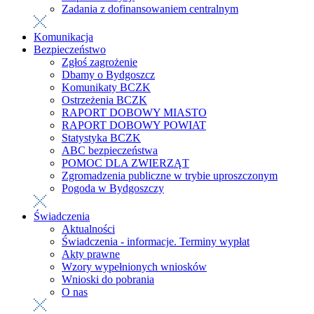
Zadania z dofinansowaniem centralnym
Komunikacja
Bezpieczeństwo
Zgłoś zagrożenie
Dbamy o Bydgoszcz
Komunikaty BCZK
Ostrzeżenia BCZK
RAPORT DOBOWY MIASTO
RAPORT DOBOWY POWIAT
Statystyka BCZK
ABC bezpieczeństwa
POMOC DLA ZWIERZĄT
Zgromadzenia publiczne w trybie uproszczonym
Pogoda w Bydgoszczy
Świadczenia
Aktualności
Świadczenia - informacje. Terminy wypłat
Akty prawne
Wzory wypełnionych wniosków
Wnioski do pobrania
O nas