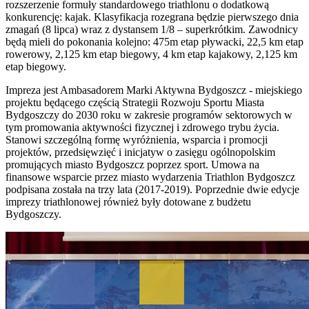
rozszerzenie formuły standardowego triathlonu o dodatkową
konkurencję: kajak. Klasyfikacja rozegrana będzie pierwszego dnia
zmagań (8 lipca) wraz z dystansem 1/8 – superkrótkim. Zawodnicy
będą mieli do pokonania kolejno: 475m etap pływacki, 22,5 km etap
rowerowy, 2,125 km etap biegowy, 4 km etap kajakowy, 2,125 km
etap biegowy.
Impreza jest Ambasadorem Marki Aktywna Bydgoszcz - miejskiego
projektu będącego częścią Strategii Rozwoju Sportu Miasta
Bydgoszczy do 2030 roku w zakresie programów sektorowych w
tym promowania aktywności fizycznej i zdrowego trybu życia.
Stanowi szczególną formę wyróżnienia, wsparcia i promocji
projektów, przedsięwzięć i inicjatyw o zasięgu ogólnopolskim
promujących miasto Bydgoszcz poprzez sport. Umowa na
finansowe wsparcie przez miasto wydarzenia Triathlon Bydgoszcz
podpisana została na trzy lata (2017-2019). Poprzednie dwie edycje
imprezy triathlonowej również były dotowane z budżetu
Bydgoszczy.