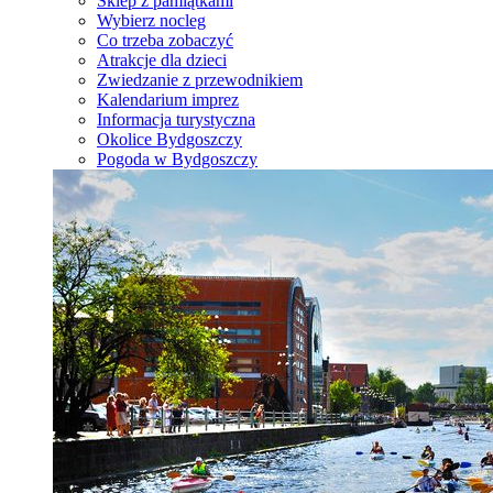
Sklep z pamiątkami
Wybierz nocleg
Co trzeba zobaczyć
Atrakcje dla dzieci
Zwiedzanie z przewodnikiem
Kalendarium imprez
Informacja turystyczna
Okolice Bydgoszczy
Pogoda w Bydgoszczy