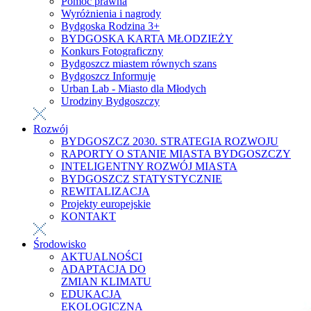
Pomoc prawna
Wyróżnienia i nagrody
Bydgoska Rodzina 3+
BYDGOSKA KARTA MŁODZIEŻY
Konkurs Fotograficzny
Bydgoszcz miastem równych szans
Bydgoszcz Informuje
Urban Lab - Miasto dla Młodych
Urodziny Bydgoszczy
Rozwój
BYDGOSZCZ 2030. STRATEGIA ROZWOJU
RAPORTY O STANIE MIASTA BYDGOSZCZY
INTELIGENTNY ROZWÓJ MIASTA
BYDGOSZCZ STATYSTYCZNIE
REWITALIZACJA
Projekty europejskie
KONTAKT
Środowisko
AKTUALNOŚCI
ADAPTACJA DO
ZMIAN KLIMATU
EDUKACJA
EKOLOGICZNA