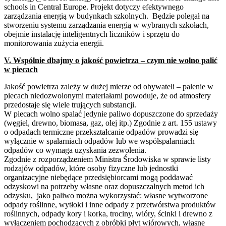
schools in Central Europe. Projekt dotyczy efektywnego
zarządzania energią w budynkach szkolnych. Będzie polegał na
stworzeniu systemu zarządzania energią w wybranych szkołach,
obejmie instalację inteligentnych liczników i sprzętu do
monitorowania zużycia energii.
V. Wspólnie dbajmy o jakość powietrza – czym nie wolno palić
w piecach
Jakość powietrza zależy w dużej mierze od obywateli – palenie w
piecach niedozwolonymi materiałami powoduje, że od atmosfery
przedostaje się wiele trujących substancji.
W piecach wolno spalać jedynie paliwo dopuszczone do sprzedaży
(węgiel, drewno, biomasa, gaz, olej itp.) Zgodnie z art. 155 ustawy
o odpadach termiczne przekształcanie odpadów prowadzi się
wyłącznie w spalarniach odpadów lub we współspalarniach
odpadów co wymaga uzyskania zezwolenia.
Zgodnie z rozporządzeniem Ministra Środowiska w sprawie listy
rodzajów odpadów, które osoby fizyczne lub jednostki
organizacyjne niebędące przedsiębiorcami mogą poddawać
odzyskowi na potrzeby własne oraz dopuszczalnych metod ich
odzysku, jako paliwo można wykorzystać: własne wytworzone
odpady roślinne, wytłoki i inne odpady z przetwórstwa produktów
roślinnych, odpady kory i korka, trociny, wióry, ścinki i drewno z
wyłączeniem pochodzących z obróbki płyt wiórowych, własne