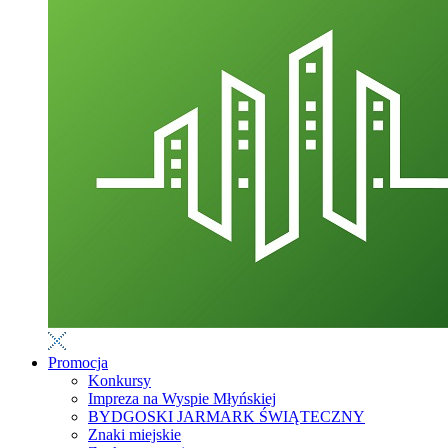
Promocja
Konkursy
Impreza na Wyspie Młyńskiej
BYDGOSKI JARMARK ŚWIĄTECZNY
Znaki miejskie