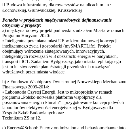
 Budowa infrastruktury dla rowerzystów na ulicach m. in.:
Łochowskiej, Grunwaldzkiej, Kruszwickiej
Ponadto w projektach międzynarodowych dofinansowanie
otrzymały 3 projekty:
a) międzynarodowy projekt partnerski z udziałem Miasta w ramach
Programu Horyzont 2020:
• Inteligentna przemiana miast UE w kierunku nowej koncepcji
inteligentnego życia i gospodarki (mySMARTLife). Projekt
obejmujący wdrożenie zintegrowanych, innowacyjnych,
inteligentnych rozwiązań w 3 obszarach: energia w budynkach,
transport i ICT. Zadaniem Bydgoszczy, jako miasta replikującego
jest m.in. stworzenie planu/strategii przeniesienia rozwiązań
wdrażanych przez miasta wiodące.
b) z Funduszu Współpracy Dwustronnej Norweskiego Mechanizmu
Finansowego 2009-2014:
• Laboratoria Czystej Energii. Jest to mikroprojekt w ramach
programu „Polsko-norweska platforma współpracy dla
poszanowania energii i klimatu” - przygotowanie koncepcji dwóch
laboratoriów efektywności energetycznej w Bydgoszczy: dla
Zespołu Szkół Budowlanych oraz
Technikum ZS nr 12.
c) Energy@School: Energy optimization and behaviour change into