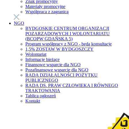
Znak promocyjny
Materiały promocyjne
Współpraca z zagranicą
NGO
BYDGOSKIE CENTRUM ORGANIZACJI
POZARZĄDOWYCH I WOLONTARIATU
(BCOPW GDAŃSKA 5)
Program współpracy z NGO - będą konsultacje
1,5% ZOSTAW W BYDGOSZCZY
Wolontariat
Informacje bieżące
Finansowe wsparcie dla NGO
Pozafinansowe wsparcie dla NGO
RADA DZIAŁALNOŚCI POŻYTKU
PUBLICZNEGO
RADA DS. PRAW CZŁOWIEKA I RÓWNEGO
TRAKTOWANIA
Tablica ogłoszeń
Kontakt