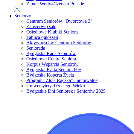
Zimne Wody–Czersko Polskie
Seniorzy
Centrum Seniorów "Dworcowa 3"
Zarezerwuj salę
Osiedlowe Klubiki Seniora
Tablica ogłoszeń
Aktywności w Centrum Seniorów
Seniorada
Bydgoska Rada Seniorów
Osiedlowe Centra Seniora
Korpus Wsparcia Seniorów
Bydgoska Karta Seniora 60+
Bydgoska Koperta Życia
Program "Złota Rączka" - archiwalne
Uniwersytety Trzeciego Wieku
Bydgoskie Dni Seniorek i Seniorów 2025