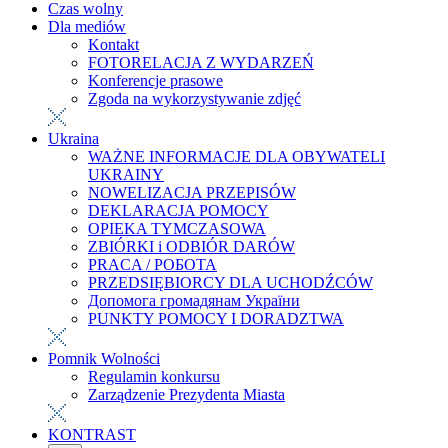
Czas wolny
Dla mediów
Kontakt
FOTORELACJA Z WYDARZEŃ
Konferencje prasowe
Zgoda na wykorzystywanie zdjęć
Ukraina
WAŻNE INFORMACJE DLA OBYWATELI
UKRAINY
NOWELIZACJA PRZEPISÓW
DEKLARACJA POMOCY
OPIEKA TYMCZASOWA
ZBIÓRKI i ODBIÓR DARÓW
PRACA / РОБОТА
PRZEDSIĘBIORCY DLA UCHODŹCÓW
Допомога громадянам України
PUNKTY POMOCY I DORADZTWA
Pomnik Wolności
Regulamin konkursu
Zarządzenie Prezydenta Miasta
KONTRAST