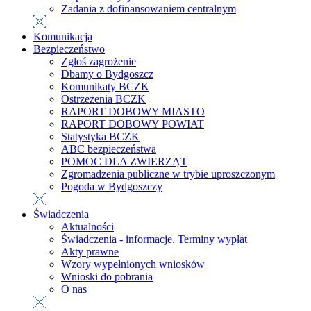
Zadania z dofinansowaniem centralnym
Komunikacja
Bezpieczeństwo
Zgłoś zagrożenie
Dbamy o Bydgoszcz
Komunikaty BCZK
Ostrzeżenia BCZK
RAPORT DOBOWY MIASTO
RAPORT DOBOWY POWIAT
Statystyka BCZK
ABC bezpieczeństwa
POMOC DLA ZWIERZĄT
Zgromadzenia publiczne w trybie uproszczonym
Pogoda w Bydgoszczy
Świadczenia
Aktualności
Świadczenia - informacje. Terminy wypłat
Akty prawne
Wzory wypełnionych wniosków
Wnioski do pobrania
O nas