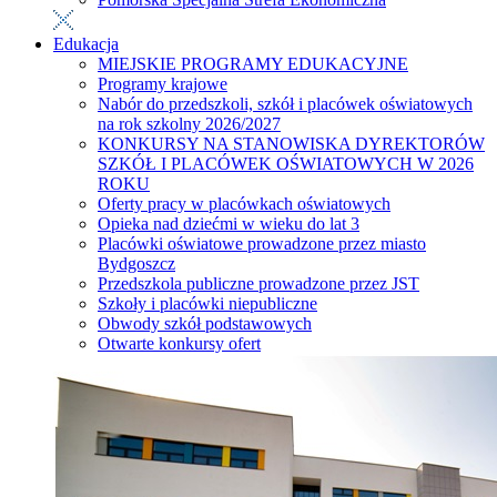
Edukacja
MIEJSKIE PROGRAMY EDUKACYJNE
Programy krajowe
Nabór do przedszkoli, szkół i placówek oświatowych
na rok szkolny 2026/2027
KONKURSY NA STANOWISKA DYREKTORÓW
SZKÓŁ I PLACÓWEK OŚWIATOWYCH W 2026
ROKU
Oferty pracy w placówkach oświatowych
Opieka nad dziećmi w wieku do lat 3
Placówki oświatowe prowadzone przez miasto
Bydgoszcz
Przedszkola publiczne prowadzone przez JST
Szkoły i placówki niepubliczne
Obwody szkół podstawowych
Otwarte konkursy ofert