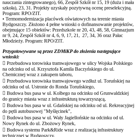
nauczania zintegrowanego), 66, Zespół Szkół nr 15, 19 (duża i mała
szkoła), 23, 31. Projekty uzyskały pozytywną ocenę preselekcyjną.
Program: RPO/ZIT.
• Termomodernizacja placówek oświatowych na terenie miasta
Bydgoszczy. Złożono 4 pełne wnioski o dofinansowanie projektów,
obejmujące 15 obiektów: Przedszkole nr 20, 43, 48, 58, Gimnazjum
nr 9, 24, Zespół Szkół nr 4, 6, 9, 17, 21, 27, 34, 36 oraz Pałac
Młodzieży. Program: RPO/ZIT.
Przygotowywane są przez ZDMiKP do złożenia następujące
wnioski:
 Przebudowa torowiska tramwajowego w ulicy Wojska Polskiego
na odcinku od ul. Krzysztofa Kamila Baczyńskiego do ul.
Chemicznej wraz z zakupem taboru,
 Przebudowa torowiska tramwajowego wzdłuż ul. Toruńskiej na
odcinku od ul. Ustronie do Ronda Toruńskiego,
 Budowa bus pasa w ul. Kolbego na odcinku od Grunwaldzkiej
do granicy miasta wraz z infrastrukturą towarzyszącą,
 Budowa bus pasa w ul. Gdańskiej na odcinku od ul. Rekreacyjnej
do pętli autobusowej "Myślęcinek",
 Budowa bus pasa w ul. Wały Jagiellońskie na odcinku od ul.
Nowy Rynek do ul. Zbożowy Rynek,
 Budowa systemu Park&Ride wraz z realizacją infrastruktury
technicznej w Bydgoszczy,