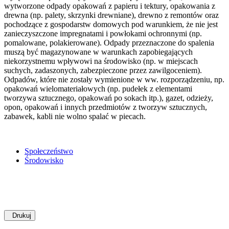
wytworzone odpady opakowań z papieru i tektury, opakowania z
drewna (np. palety, skrzynki drewniane), drewno z remontów oraz
pochodzące z gospodarstw domowych pod warunkiem, że nie jest
zanieczyszczone impregnatami i powłokami ochronnymi (np.
pomalowane, polakierowane). Odpady przeznaczone do spalenia
muszą być magazynowane w warunkach zapobiegających
niekorzystnemu wpływowi na środowisko (np. w miejscach
suchych, zadaszonych, zabezpieczone przez zawilgoceniem).
Odpadów, które nie zostały wymienione w ww. rozporządzeniu, np.
opakowań wielomateriałowych (np. pudełek z elementami
tworzywa sztucznego, opakowań po sokach itp.), gazet, odzieży,
opon, opakowań i innych przedmiotów z tworzyw sztucznych,
zabawek, kabli nie wolno spalać w piecach.
Społeczeństwo
Środowisko
Drukuj