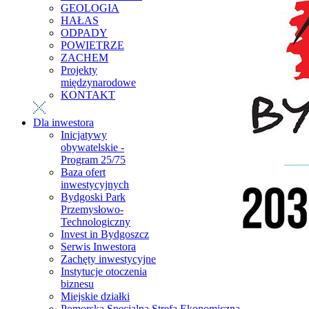
GEOLOGIA
HAŁAS
ODPADY
POWIETRZE
ZACHEM
Projekty
międzynarodowe
KONTAKT
Dla inwestora
Inicjatywy
obywatelskie -
Program 25/75
Baza ofert
inwestycyjnych
Bydgoski Park
Przemysłowo-
Technologiczny
Invest in Bydgoszcz
Serwis Inwestora
Zachęty inwestycyjne
Instytucje otoczenia
biznesu
Miejskie działki
Pomorska Specjalna Strefa Ekonomiczna