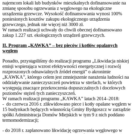
najemcom lokali lub budynków mieszkalnych dofinansowanie na
zmianę sposobu ogrzewania z węglowego na ekologiczne
urządzenia grzewcze. Wysokość dofinansowania wynosi 100%
poniesionych kosztów zakupu ekologicznego urządzenia
grzewczego, jednak nie więcej niż 3000 zł.
W ramach realizacji uchwały do chwili obecnej dofinansowano
zakup 1.227 szt. ekologicznych urządzeń grzewczych.
II. Program „KAWKA” – bez pieców i kotłów opalanych
węglem
Ponadto, przystąpiliśmy do realizacji programu „Likwidacja niskiej
emisji wspierająca wzrost efektywności energetycznej i rozwój
rozproszonych odnawialnych źródeł energii” o akronimie
„KAWKA”, którego celem jest zmniejszenie narażenia ludności na
oddziaływanie zanieczyszczeń powietrza w strefach, w których
występują znaczące przekroczenia dopuszczalnych i docelowych
poziomów stężeń tych zanieczyszczeń.
W ramach realizacji programu „KAWKA” latach 2014–2018:
- do czerwca 2016 r. zlikwidowano piece i kotły opalane węglem w
15 budynkach będących własnością Gminy Bydgoszcz w zarządzie
spółki Administracja Domów Miejskich w tym 9 z nich poddano
termomodernizacji;
- do 2018 r. zaplanowano likwidację ogrzewania węglowego w