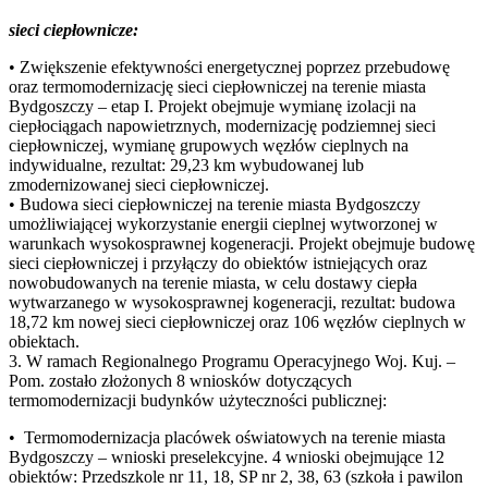
sieci ciepłownicze:
• Zwiększenie efektywności energetycznej poprzez przebudowę
oraz termomodernizację sieci ciepłowniczej na terenie miasta
Bydgoszczy – etap I. Projekt obejmuje wymianę izolacji na
ciepłociągach napowietrznych, modernizację podziemnej sieci
ciepłowniczej, wymianę grupowych węzłów cieplnych na
indywidualne, rezultat: 29,23 km wybudowanej lub
zmodernizowanej sieci ciepłowniczej.
• Budowa sieci ciepłowniczej na terenie miasta Bydgoszczy
umożliwiającej wykorzystanie energii cieplnej wytworzonej w
warunkach wysokosprawnej kogeneracji. Projekt obejmuje budowę
sieci ciepłowniczej i przyłączy do obiektów istniejących oraz
nowobudowanych na terenie miasta, w celu dostawy ciepła
wytwarzanego w wysokosprawnej kogeneracji, rezultat: budowa
18,72 km nowej sieci ciepłowniczej oraz 106 węzłów cieplnych w
obiektach.
3. W ramach Regionalnego Programu Operacyjnego Woj. Kuj. –
Pom. zostało złożonych 8 wniosków dotyczących
termomodernizacji budynków użyteczności publicznej:
• Termomodernizacja placówek oświatowych na terenie miasta
Bydgoszczy – wnioski preselekcyjne. 4 wnioski obejmujące 12
obiektów: Przedszkole nr 11, 18, SP nr 2, 38, 63 (szkoła i pawilon