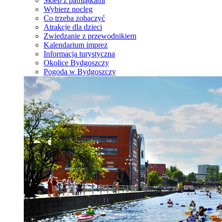
Sklep z pamiątkami
Wybierz nocleg
Co trzeba zobaczyć
Atrakcje dla dzieci
Zwiedzanie z przewodnikiem
Kalendarium imprez
Informacja turystyczna
Okolice Bydgoszczy
Pogoda w Bydgoszczy