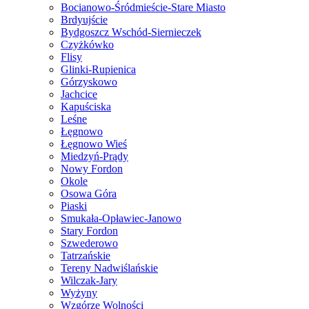
Bocianowo-Śródmieście-Stare Miasto
Brdyujście
Bydgoszcz Wschód-Siernieczek
Czyżkówko
Flisy
Glinki-Rupienica
Górzyskowo
Jachcice
Kapuściska
Leśne
Łęgnowo
Łęgnowo Wieś
Miedzyń-Prądy
Nowy Fordon
Okole
Osowa Góra
Piaski
Smukała-Opławiec-Janowo
Stary Fordon
Szwederowo
Tatrzańskie
Tereny Nadwiślańskie
Wilczak-Jary
Wyżyny
Wzgórze Wolności