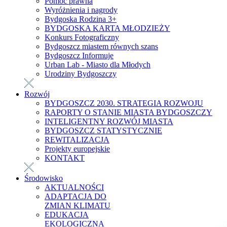
Pomoc prawna
Wyróżnienia i nagrody
Bydgoska Rodzina 3+
BYDGOSKA KARTA MŁODZIEŻY
Konkurs Fotograficzny
Bydgoszcz miastem równych szans
Bydgoszcz Informuje
Urban Lab - Miasto dla Młodych
Urodziny Bydgoszczy
Rozwój
BYDGOSZCZ 2030. STRATEGIA ROZWOJU
RAPORTY O STANIE MIASTA BYDGOSZCZY
INTELIGENTNY ROZWÓJ MIASTA
BYDGOSZCZ STATYSTYCZNIE
REWITALIZACJA
Projekty europejskie
KONTAKT
Środowisko
AKTUALNOŚCI
ADAPTACJA DO
ZMIAN KLIMATU
EDUKACJA
EKOLOGICZNA