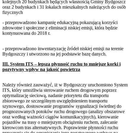
kolejnych 20 budynkach będących własnością Gminy Bydgoszcz
oraz 2 budynkach i 31 lokalach mieszkalnych należących do osób
fizycznych
- przeprowadzono kampanię edukacyjną pokazującą korzyści
zdrowotne i społeczne z eliminacji niskiej emisji, która będzie
kontynuowana do 2018 r.
- przeprowadzono inwentaryzację źródeł niskiej emisji na terenie
Bydgoszczy i utworzono na jej podstawie bazę danych.
III. System ITS – lepsza płynność ruchu to mniejsze korki i
pozytywny wpływ na jakość powietrza
Należy również zauważyć, iż w Bydgoszczy uruchomiono System
ITS, który umożliwia sterowanie ruchem drogowym poprzez
optymalizację sieciową, nadanie priorytetu dla transportu
zbiorowego ze szczególnym uwzględnieniem transportu
szynowego, dostosowanie programów sygnalizacji świetlnej do
prognozowanych potoków ruchu drogowego (analizy obszarowe
oraz według ważności ciągów komunikacyjnych), kierowanie
pojazdów na trasy o mniejszym obciążeniu ruchem, zalecanie
kierowcom tras alternatywnych. Poprawienie płynności ruchu
przyczynia się do ograniczania jego negatywnego wpływu na