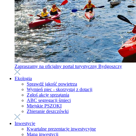
Zapraszamy na oficjalny portal turystyczny Bydgoszczy
Ekologia
Sprawdź jakość powietrza
Wymień piec - skorzystaj z dotacji
Zgłoś akcję sprzątania
ABC segregacji śmieci
Miejskie PSZOKI
Zbieranie deszczówki
Inwestycje
Kwartalne prezentacje inwestycyjne
Mapa inwestycji