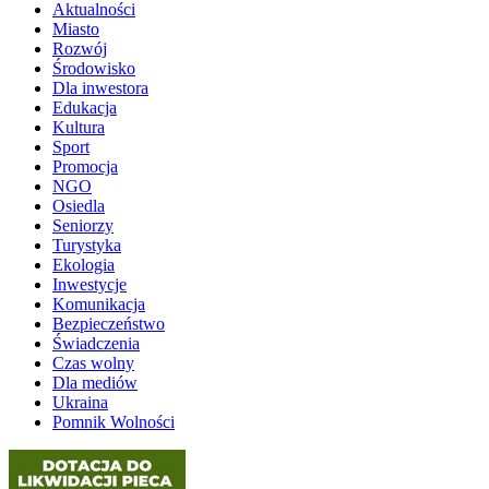
Aktualności
Miasto
Rozwój
Środowisko
Dla inwestora
Edukacja
Kultura
Sport
Promocja
NGO
Osiedla
Seniorzy
Turystyka
Ekologia
Inwestycje
Komunikacja
Bezpieczeństwo
Świadczenia
Czas wolny
Dla mediów
Ukraina
Pomnik Wolności