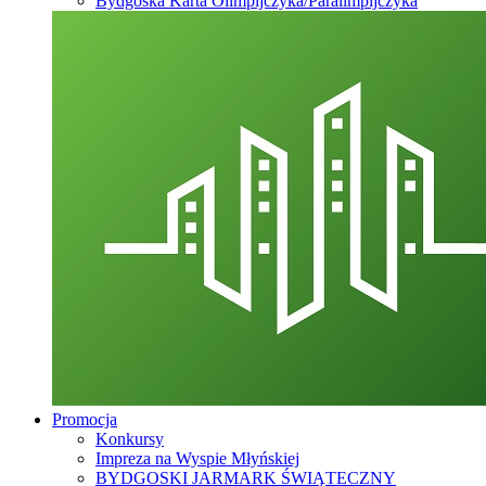
Bydgoska Karta Olimpijczyka/Paralimpijczyka
Promocja
Konkursy
Impreza na Wyspie Młyńskiej
BYDGOSKI JARMARK ŚWIĄTECZNY