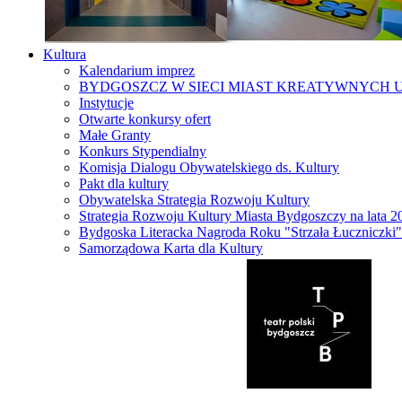
Kultura
Kalendarium imprez
BYDGOSZCZ W SIECI MIAST KREATYWNYCH 
Instytucje
Otwarte konkursy ofert
Małe Granty
Konkurs Stypendialny
Komisja Dialogu Obywatelskiego ds. Kultury
Pakt dla kultury
Obywatelska Strategia Rozwoju Kultury
Strategia Rozwoju Kultury Miasta Bydgoszczy na lata 
Bydgoska Literacka Nagroda Roku "Strzała Łuczniczki"
Samorządowa Karta dla Kultury