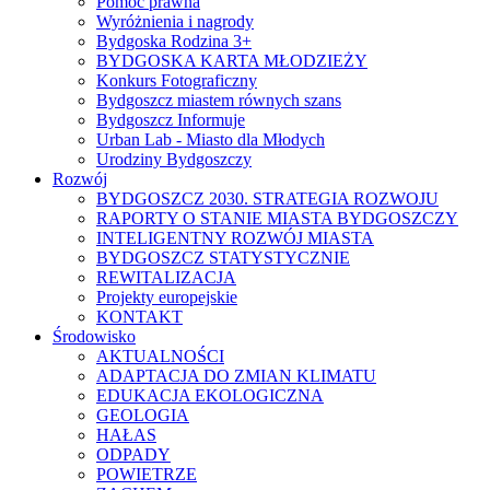
Pomoc prawna
Wyróżnienia i nagrody
Bydgoska Rodzina 3+
BYDGOSKA KARTA MŁODZIEŻY
Konkurs Fotograficzny
Bydgoszcz miastem równych szans
Bydgoszcz Informuje
Urban Lab - Miasto dla Młodych
Urodziny Bydgoszczy
Rozwój
BYDGOSZCZ 2030. STRATEGIA ROZWOJU
RAPORTY O STANIE MIASTA BYDGOSZCZY
INTELIGENTNY ROZWÓJ MIASTA
BYDGOSZCZ STATYSTYCZNIE
REWITALIZACJA
Projekty europejskie
KONTAKT
Środowisko
AKTUALNOŚCI
ADAPTACJA DO ZMIAN KLIMATU
EDUKACJA EKOLOGICZNA
GEOLOGIA
HAŁAS
ODPADY
POWIETRZE