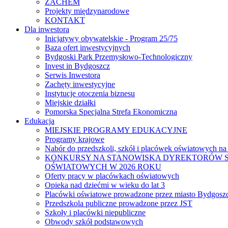
ZACHEM
Projekty międzynarodowe
KONTAKT
Dla inwestora
Inicjatywy obywatelskie - Program 25/75
Baza ofert inwestycyjnych
Bydgoski Park Przemysłowo-Technologiczny
Invest in Bydgoszcz
Serwis Inwestora
Zachęty inwestycyjne
Instytucje otoczenia biznesu
Miejskie działki
Pomorska Specjalna Strefa Ekonomiczna
Edukacja
MIEJSKIE PROGRAMY EDUKACYJNE
Programy krajowe
Nabór do przedszkoli, szkół i placówek oświatowych na
KONKURSY NA STANOWISKA DYREKTORÓW S
OŚWIATOWYCH W 2026 ROKU
Oferty pracy w placówkach oświatowych
Opieka nad dziećmi w wieku do lat 3
Placówki oświatowe prowadzone przez miasto Bydgosz
Przedszkola publiczne prowadzone przez JST
Szkoły i placówki niepubliczne
Obwody szkół podstawowych