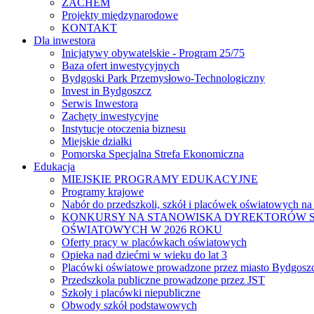
ZACHEM
Projekty międzynarodowe
KONTAKT
Dla inwestora
Inicjatywy obywatelskie - Program 25/75
Baza ofert inwestycyjnych
Bydgoski Park Przemysłowo-Technologiczny
Invest in Bydgoszcz
Serwis Inwestora
Zachęty inwestycyjne
Instytucje otoczenia biznesu
Miejskie działki
Pomorska Specjalna Strefa Ekonomiczna
Edukacja
MIEJSKIE PROGRAMY EDUKACYJNE
Programy krajowe
Nabór do przedszkoli, szkół i placówek oświatowych na
KONKURSY NA STANOWISKA DYREKTORÓW S
OŚWIATOWYCH W 2026 ROKU
Oferty pracy w placówkach oświatowych
Opieka nad dziećmi w wieku do lat 3
Placówki oświatowe prowadzone przez miasto Bydgosz
Przedszkola publiczne prowadzone przez JST
Szkoły i placówki niepubliczne
Obwody szkół podstawowych