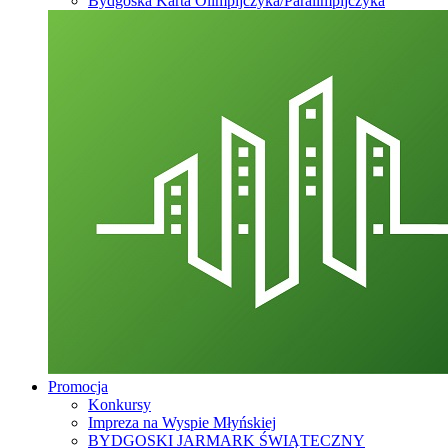
Bydgoska Karta Olimpijczyka/Paralimpijczyka
Promocja
Konkursy
Impreza na Wyspie Młyńskiej
BYDGOSKI JARMARK ŚWIĄTECZNY