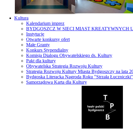
Kultura
Kalendarium imprez
BYDGOSZCZ W SIECI MIAST KREATYWNYCH 
Instytucje
Otwarte konkursy ofert
Małe Granty
Konkurs Stypendialny
Komisja Dialogu Obywatelskiego ds. Kultury
Pakt dla kultury
Obywatelska Strategia Rozwoju Kultury
Strategia Rozwoju Kultury Miasta Bydgoszczy na lata 
Bydgoska Literacka Nagroda Roku "Strzała Łuczniczki"
Samorządowa Karta dla Kultury