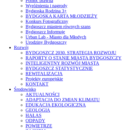
Pomoc prawna
Wyróżnienia i nagrody
Bydgoska Rodzina 3+
BYDGOSKA KARTA MŁODZIEŻY
Konkurs Fotograficzny
Bydgoszcz miastem równych szans
Bydgoszcz Informuje
Urban Lab - Miasto dla Młodych
Urodziny Bydgoszczy
Rozwój
BYDGOSZCZ 2030. STRATEGIA ROZWOJU
RAPORTY O STANIE MIASTA BYDGOSZCZY
INTELIGENTNY ROZWÓJ MIASTA
BYDGOSZCZ STATYSTYCZNIE
REWITALIZACJA
Projekty europejskie
KONTAKT
Środowisko
AKTUALNOŚCI
ADAPTACJA DO ZMIAN KLIMATU
EDUKACJA EKOLOGICZNA
GEOLOGIA
HAŁAS
ODPADY
POWIETRZE