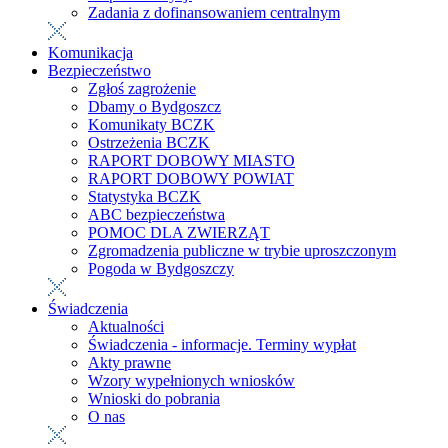
Zadania z dofinansowaniem centralnym
Komunikacja
Bezpieczeństwo
Zgłoś zagrożenie
Dbamy o Bydgoszcz
Komunikaty BCZK
Ostrzeżenia BCZK
RAPORT DOBOWY MIASTO
RAPORT DOBOWY POWIAT
Statystyka BCZK
ABC bezpieczeństwa
POMOC DLA ZWIERZĄT
Zgromadzenia publiczne w trybie uproszczonym
Pogoda w Bydgoszczy
Świadczenia
Aktualności
Świadczenia - informacje. Terminy wypłat
Akty prawne
Wzory wypełnionych wniosków
Wnioski do pobrania
O nas