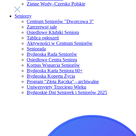
Zimne Wody–Czersko Polskie
Seniorzy
Centrum Seniorów "Dworcowa 3"
Zarezerwuj salę
Osiedlowe Klubiki Seniora
Tablica ogłoszeń
Aktywności w Centrum Seniorów
Seniorada
Bydgoska Rada Seniorów
Osiedlowe Centra Seniora
Korpus Wsparcia Seniorów
Bydgoska Karta Seniora 60+
Bydgoska Koperta Życia
Program "Złota Rączka" - archiwalne
Uniwersytety Trzeciego Wieku
Bydgoskie Dni Seniorek i Seniorów 2025