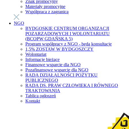
Znak promocyjny
Materiały promocyjne
Współpraca z zagranicą
NGO
BYDGOSKIE CENTRUM ORGANIZACJI
POZARZĄDOWYCH I WOLONTARIATU
(BCOPW GDAŃSKA 5)
Program współpracy z NGO - będą konsultacje
1,5% ZOSTAW W BYDGOSZCZY
Wolontariat
Informacje bieżące
Finansowe wsparcie dla NGO
Pozafinansowe wsparcie dla NGO
RADA DZIAŁALNOŚCI POŻYTKU
PUBLICZNEGO
RADA DS. PRAW CZŁOWIEKA I RÓWNEGO
TRAKTOWANIA
Tablica ogłoszeń
Kontakt