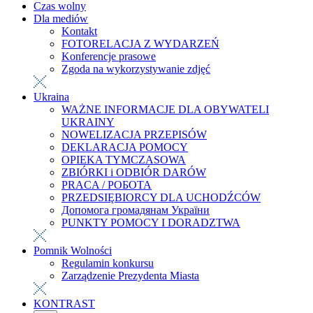
Czas wolny
Dla mediów
Kontakt
FOTORELACJA Z WYDARZEŃ
Konferencje prasowe
Zgoda na wykorzystywanie zdjęć
Ukraina
WAŻNE INFORMACJE DLA OBYWATELI
UKRAINY
NOWELIZACJA PRZEPISÓW
DEKLARACJA POMOCY
OPIEKA TYMCZASOWA
ZBIÓRKI i ODBIÓR DARÓW
PRACA / РОБОТА
PRZEDSIĘBIORCY DLA UCHODŹCÓW
Допомога громадянам України
PUNKTY POMOCY I DORADZTWA
Pomnik Wolności
Regulamin konkursu
Zarządzenie Prezydenta Miasta
KONTRAST