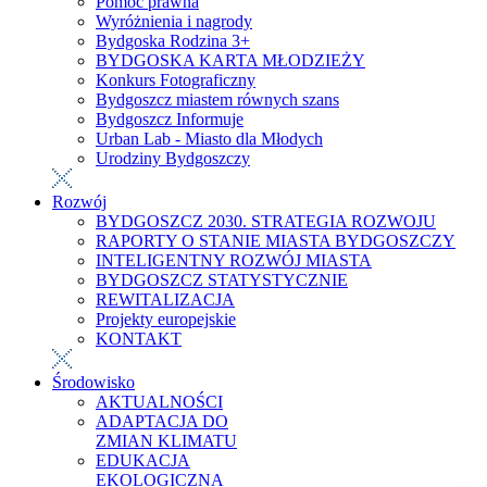
Pomoc prawna
Wyróżnienia i nagrody
Bydgoska Rodzina 3+
BYDGOSKA KARTA MŁODZIEŻY
Konkurs Fotograficzny
Bydgoszcz miastem równych szans
Bydgoszcz Informuje
Urban Lab - Miasto dla Młodych
Urodziny Bydgoszczy
Rozwój
BYDGOSZCZ 2030. STRATEGIA ROZWOJU
RAPORTY O STANIE MIASTA BYDGOSZCZY
INTELIGENTNY ROZWÓJ MIASTA
BYDGOSZCZ STATYSTYCZNIE
REWITALIZACJA
Projekty europejskie
KONTAKT
Środowisko
AKTUALNOŚCI
ADAPTACJA DO
ZMIAN KLIMATU
EDUKACJA
EKOLOGICZNA