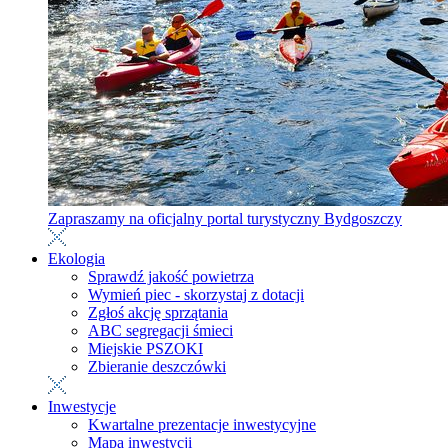
Zapraszamy na oficjalny portal turystyczny Bydgoszczy
Ekologia
Sprawdź jakość powietrza
Wymień piec - skorzystaj z dotacji
Zgłoś akcję sprzątania
ABC segregacji śmieci
Miejskie PSZOKI
Zbieranie deszczówki
Inwestycje
Kwartalne prezentacje inwestycyjne
Mapa inwestycji