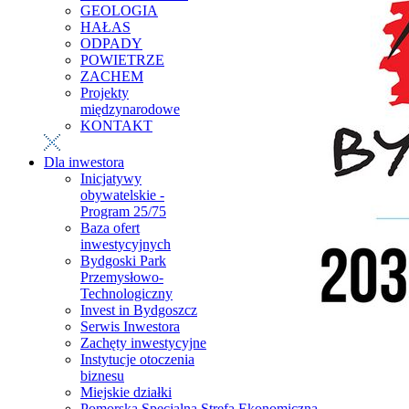
GEOLOGIA
HAŁAS
ODPADY
POWIETRZE
ZACHEM
Projekty
międzynarodowe
KONTAKT
Dla inwestora
Inicjatywy
obywatelskie -
Program 25/75
Baza ofert
inwestycyjnych
Bydgoski Park
Przemysłowo-
Technologiczny
Invest in Bydgoszcz
Serwis Inwestora
Zachęty inwestycyjne
Instytucje otoczenia
biznesu
Miejskie działki
Pomorska Specjalna Strefa Ekonomiczna