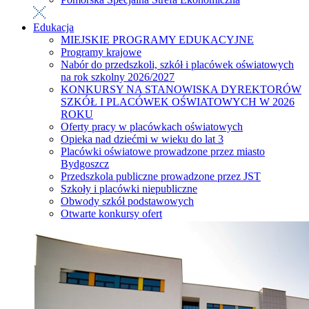
Edukacja
MIEJSKIE PROGRAMY EDUKACYJNE
Programy krajowe
Nabór do przedszkoli, szkół i placówek oświatowych
na rok szkolny 2026/2027
KONKURSY NA STANOWISKA DYREKTORÓW
SZKÓŁ I PLACÓWEK OŚWIATOWYCH W 2026
ROKU
Oferty pracy w placówkach oświatowych
Opieka nad dziećmi w wieku do lat 3
Placówki oświatowe prowadzone przez miasto
Bydgoszcz
Przedszkola publiczne prowadzone przez JST
Szkoły i placówki niepubliczne
Obwody szkół podstawowych
Otwarte konkursy ofert