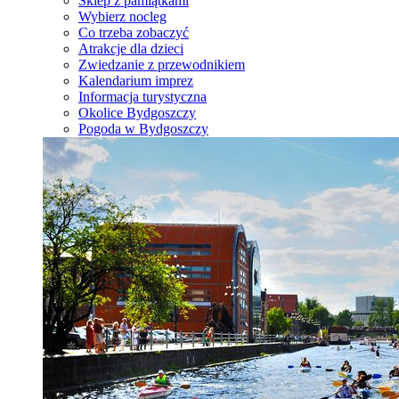
Sklep z pamiątkami
Wybierz nocleg
Co trzeba zobaczyć
Atrakcje dla dzieci
Zwiedzanie z przewodnikiem
Kalendarium imprez
Informacja turystyczna
Okolice Bydgoszczy
Pogoda w Bydgoszczy