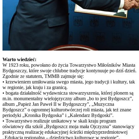
Warto wiedzieć:
W 1923 roku, powołano do życia Towarzystwo Miłośników Miasta
Bydgoszczy, które swoje chlubne tradycje kontynuuje po dziś dzień.
Zgodnie ze statutem, TMMB zajmuje się:
• krzewieniem umiłowania swego miasta, jego tradycji i kultury, tak
w regionie, jak kraju i za granicą.
• bogata działalność wydawnicza stowarzyszenia, której plonem są
m.in. monumentalny wielojęzyczny album „bo to jest Bydgoszcz”,
album „Papież Jan Paweł II w Bydgoszczy”, „Muzyczna
Bydgoszcz” o ogromnej kulturotwórczej roli miasta, jak też znane
periodyki „Kronika Bydgoska” i „Kalendarz Bydgoski”.
• Towarzystwo realizuje unikatowy w skali kraju program
oświatowy dla szkół „Bydgoszcz moja mała Ojczyzna” stanowiący
praktyczną realizację edukacyjnej ścieżki międzyprzedmiotowej
„Edukacja regionalna – dziedzictwo kulturowe w regionie”.