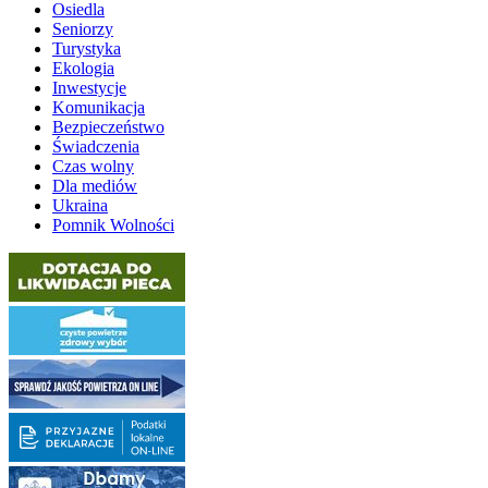
Osiedla
Seniorzy
Turystyka
Ekologia
Inwestycje
Komunikacja
Bezpieczeństwo
Świadczenia
Czas wolny
Dla mediów
Ukraina
Pomnik Wolności