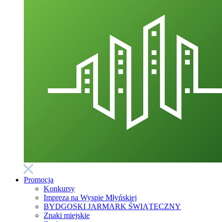
Promocja
Konkursy
Impreza na Wyspie Młyńskiej
BYDGOSKI JARMARK ŚWIĄTECZNY
Znaki miejskie