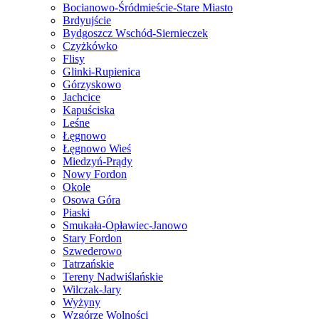
Bocianowo-Śródmieście-Stare Miasto
Brdyujście
Bydgoszcz Wschód-Siernieczek
Czyżkówko
Flisy
Glinki-Rupienica
Górzyskowo
Jachcice
Kapuściska
Leśne
Łęgnowo
Łęgnowo Wieś
Miedzyń-Prądy
Nowy Fordon
Okole
Osowa Góra
Piaski
Smukała-Opławiec-Janowo
Stary Fordon
Szwederowo
Tatrzańskie
Tereny Nadwiślańskie
Wilczak-Jary
Wyżyny
Wzgórze Wolności