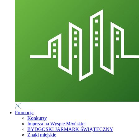
Promocja
Konkursy
Impreza na Wyspie Młyńskiej
BYDGOSKI JARMARK ŚWIĄTECZNY
Znaki miejskie