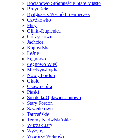
Bocianowo-Śródmieście-Stare Miasto
Brdyujście
Bydgoszcz Wschód-Siernieczek
Czyżkówko
Flisy
Glinki-Rupienica
Górzyskowo
Jachcice
Kapuściska
Leśne
Łęgnowo
Łęgnowo Wieś
Miedzyń-Prądy
Nowy Fordon
Okole
Osowa Góra
Piaski
Smukała-Opławiec-Janowo
Stary Fordon
Szwederowo
Tatrzańskie
Tereny Nadwiślańskie
Wilczak-Jary
Wyżyny
Wzgórze Wolności