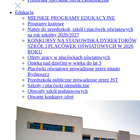
Edukacja
MIEJSKIE PROGRAMY EDUKACYJNE
Programy krajowe
Nabór do przedszkoli, szkół i placówek oświatowych
na rok szkolny 2026/2027
KONKURSY NA STANOWISKA DYREKTORÓW
SZKÓŁ I PLACÓWEK OŚWIATOWYCH W 2026
ROKU
Oferty pracy w placówkach oświatowych
Opieka nad dziećmi w wieku do lat 3
Placówki oświatowe prowadzone przez miasto
Bydgoszcz
Przedszkola publiczne prowadzone przez JST
Szkoły i placówki niepubliczne
Obwody szkół podstawowych
Otwarte konkursy ofert