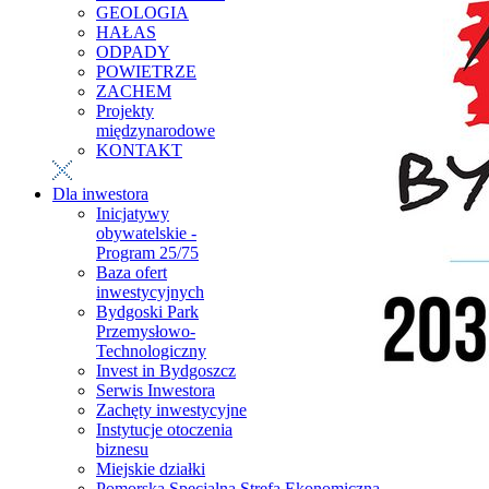
GEOLOGIA
HAŁAS
ODPADY
POWIETRZE
ZACHEM
Projekty
międzynarodowe
KONTAKT
Dla inwestora
Inicjatywy
obywatelskie -
Program 25/75
Baza ofert
inwestycyjnych
Bydgoski Park
Przemysłowo-
Technologiczny
Invest in Bydgoszcz
Serwis Inwestora
Zachęty inwestycyjne
Instytucje otoczenia
biznesu
Miejskie działki
Pomorska Specjalna Strefa Ekonomiczna