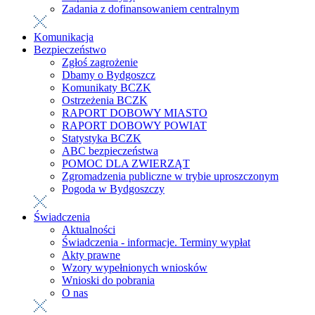
Zadania z dofinansowaniem centralnym
Komunikacja
Bezpieczeństwo
Zgłoś zagrożenie
Dbamy o Bydgoszcz
Komunikaty BCZK
Ostrzeżenia BCZK
RAPORT DOBOWY MIASTO
RAPORT DOBOWY POWIAT
Statystyka BCZK
ABC bezpieczeństwa
POMOC DLA ZWIERZĄT
Zgromadzenia publiczne w trybie uproszczonym
Pogoda w Bydgoszczy
Świadczenia
Aktualności
Świadczenia - informacje. Terminy wypłat
Akty prawne
Wzory wypełnionych wniosków
Wnioski do pobrania
O nas