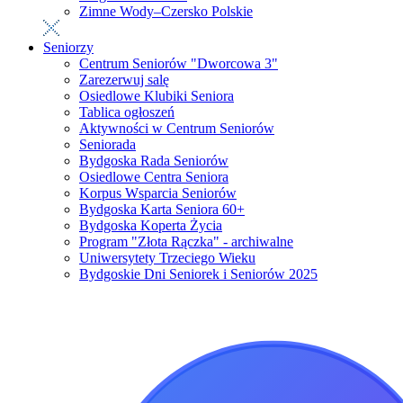
Zimne Wody–Czersko Polskie
Seniorzy
Centrum Seniorów "Dworcowa 3"
Zarezerwuj salę
Osiedlowe Klubiki Seniora
Tablica ogłoszeń
Aktywności w Centrum Seniorów
Seniorada
Bydgoska Rada Seniorów
Osiedlowe Centra Seniora
Korpus Wsparcia Seniorów
Bydgoska Karta Seniora 60+
Bydgoska Koperta Życia
Program "Złota Rączka" - archiwalne
Uniwersytety Trzeciego Wieku
Bydgoskie Dni Seniorek i Seniorów 2025