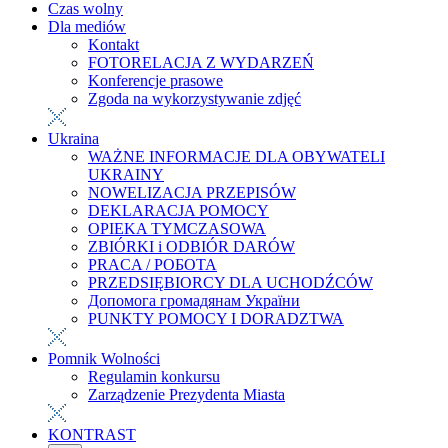
Czas wolny
Dla mediów
Kontakt
FOTORELACJA Z WYDARZEŃ
Konferencje prasowe
Zgoda na wykorzystywanie zdjęć
Ukraina
WAŻNE INFORMACJE DLA OBYWATELI
UKRAINY
NOWELIZACJA PRZEPISÓW
DEKLARACJA POMOCY
OPIEKA TYMCZASOWA
ZBIÓRKI i ODBIÓR DARÓW
PRACA / РОБОТА
PRZEDSIĘBIORCY DLA UCHODŹCÓW
Допомога громадянам України
PUNKTY POMOCY I DORADZTWA
Pomnik Wolności
Regulamin konkursu
Zarządzenie Prezydenta Miasta
KONTRAST