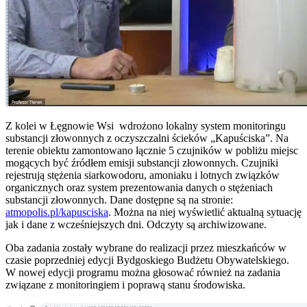
Z kolei w Łęgnowie Wsi wdrożono lokalny system monitoringu
substancji złowonnych z oczyszczalni ścieków „Kapuściska”. Na
terenie obiektu zamontowano łącznie 5 czujników w pobliżu miejsc
mogących być źródłem emisji substancji złowonnych. Czujniki
rejestrują stężenia siarkowodoru, amoniaku i lotnych związków
organicznych oraz system prezentowania danych o stężeniach
substancji złowonnych. Dane dostępne są na stronie:
atmopolis.pl/kapusciska
. Można na niej wyświetlić aktualną sytuację
jak i dane z wcześniejszych dni. Odczyty są archiwizowane.
Oba zadania zostały wybrane do realizacji przez mieszkańców w
czasie poprzedniej edycji Bydgoskiego Budżetu Obywatelskiego.
W nowej edycji programu można głosować również na zadania
związane z monitoringiem i poprawą stanu środowiska.