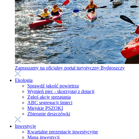
Zapraszamy na oficjalny portal turystyczny Bydgoszczy
Ekologia
Sprawdź jakość powietrza
Wymień piec - skorzystaj z dotacji
Zgłoś akcję sprzątania
ABC segregacji śmieci
Miejskie PSZOKI
Zbieranie deszczówki
Inwestycje
Kwartalne prezentacje inwestycyjne
Mapa inwestycji