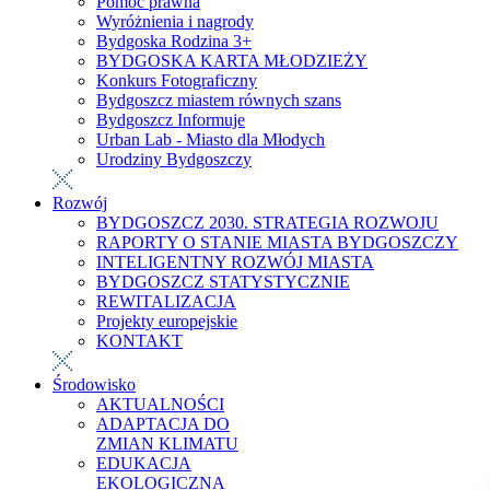
Pomoc prawna
Wyróżnienia i nagrody
Bydgoska Rodzina 3+
BYDGOSKA KARTA MŁODZIEŻY
Konkurs Fotograficzny
Bydgoszcz miastem równych szans
Bydgoszcz Informuje
Urban Lab - Miasto dla Młodych
Urodziny Bydgoszczy
Rozwój
BYDGOSZCZ 2030. STRATEGIA ROZWOJU
RAPORTY O STANIE MIASTA BYDGOSZCZY
INTELIGENTNY ROZWÓJ MIASTA
BYDGOSZCZ STATYSTYCZNIE
REWITALIZACJA
Projekty europejskie
KONTAKT
Środowisko
AKTUALNOŚCI
ADAPTACJA DO
ZMIAN KLIMATU
EDUKACJA
EKOLOGICZNA