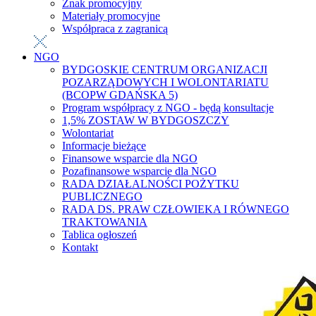
Znak promocyjny
Materiały promocyjne
Współpraca z zagranicą
NGO
BYDGOSKIE CENTRUM ORGANIZACJI
POZARZĄDOWYCH I WOLONTARIATU
(BCOPW GDAŃSKA 5)
Program współpracy z NGO - będą konsultacje
1,5% ZOSTAW W BYDGOSZCZY
Wolontariat
Informacje bieżące
Finansowe wsparcie dla NGO
Pozafinansowe wsparcie dla NGO
RADA DZIAŁALNOŚCI POŻYTKU
PUBLICZNEGO
RADA DS. PRAW CZŁOWIEKA I RÓWNEGO
TRAKTOWANIA
Tablica ogłoszeń
Kontakt