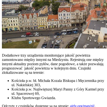
Dodatkowe trzy urządzenia monitorujące jakość powietrza
zamontowano między innymi na Miedzyniu. Rejestrują one między
innymi aktualny poziom pyłów, dane pogodowe, a także pozwalają
prognozować jakość powietrza w kolejnym dniu. Czujniki
zlokalizowane są na terenie:
Kościoła p.w. bł. Michała Kozala Biskupa i Męczennika przy
ul. Nakielskiej 303,
Kościoła p.w. Najświętszej Maryi Panny z Góry Karmel przy
ul. Spacerowej 69,
Klubu Sportowego Gwiazda.
Odczyty z czujników dostępne są na stronie:
airly.org/map/pl/
.