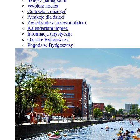
Sklep z pamiątkami
Wybierz nocleg
Co trzeba zobaczyć
Atrakcje dla dzieci
Zwiedzanie z przewodnikiem
Kalendarium imprez
Informacja turystyczna
Okolice Bydgoszczy
Pogoda w Bydgoszczy