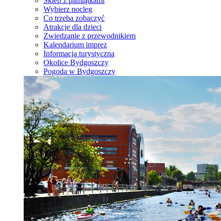
Sklep z pamiątkami
Wybierz nocleg
Co trzeba zobaczyć
Atrakcje dla dzieci
Zwiedzanie z przewodnikiem
Kalendarium imprez
Informacja turystyczna
Okolice Bydgoszczy
Pogoda w Bydgoszczy