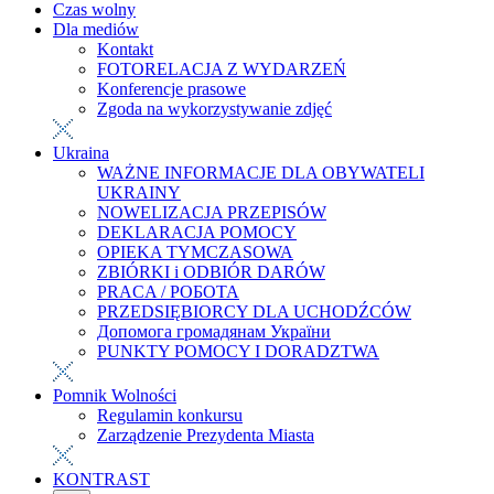
Czas wolny
Dla mediów
Kontakt
FOTORELACJA Z WYDARZEŃ
Konferencje prasowe
Zgoda na wykorzystywanie zdjęć
Ukraina
WAŻNE INFORMACJE DLA OBYWATELI
UKRAINY
NOWELIZACJA PRZEPISÓW
DEKLARACJA POMOCY
OPIEKA TYMCZASOWA
ZBIÓRKI i ODBIÓR DARÓW
PRACA / РОБОТА
PRZEDSIĘBIORCY DLA UCHODŹCÓW
Допомога громадянам України
PUNKTY POMOCY I DORADZTWA
Pomnik Wolności
Regulamin konkursu
Zarządzenie Prezydenta Miasta
KONTRAST