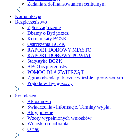
Zadania z dofinansowaniem centralnym
Komunikacja
Bezpieczeństwo
Zgłoś zagrożenie
Dbamy o Bydgoszcz
Komunikaty BCZK
Ostrzeżenia BCZK
RAPORT DOBOWY MIASTO
RAPORT DOBOWY POWIAT
Statystyka BCZK
ABC bezpieczeństwa
POMOC DLA ZWIERZĄT
Zgromadzenia publiczne w trybie uproszczonym
Pogoda w Bydgoszczy
Świadczenia
Aktualności
Świadczenia - informacje. Terminy wypłat
Akty prawne
Wzory wypełnionych wniosków
Wnioski do pobrania
O nas