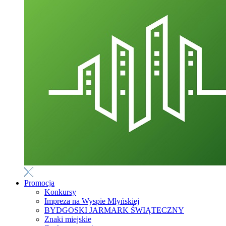
Promocja
Konkursy
Impreza na Wyspie Młyńskiej
BYDGOSKI JARMARK ŚWIĄTECZNY
Znaki miejskie