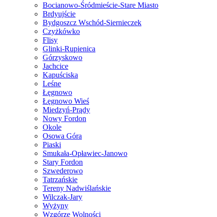
Bocianowo-Śródmieście-Stare Miasto
Brdyujście
Bydgoszcz Wschód-Siernieczek
Czyżkówko
Flisy
Glinki-Rupienica
Górzyskowo
Jachcice
Kapuściska
Leśne
Łęgnowo
Łęgnowo Wieś
Miedzyń-Prądy
Nowy Fordon
Okole
Osowa Góra
Piaski
Smukała-Opławiec-Janowo
Stary Fordon
Szwederowo
Tatrzańskie
Tereny Nadwiślańskie
Wilczak-Jary
Wyżyny
Wzgórze Wolności