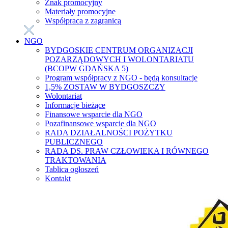
Znak promocyjny
Materiały promocyjne
Współpraca z zagranicą
NGO
BYDGOSKIE CENTRUM ORGANIZACJI
POZARZĄDOWYCH I WOLONTARIATU
(BCOPW GDAŃSKA 5)
Program współpracy z NGO - będą konsultacje
1,5% ZOSTAW W BYDGOSZCZY
Wolontariat
Informacje bieżące
Finansowe wsparcie dla NGO
Pozafinansowe wsparcie dla NGO
RADA DZIAŁALNOŚCI POŻYTKU
PUBLICZNEGO
RADA DS. PRAW CZŁOWIEKA I RÓWNEGO
TRAKTOWANIA
Tablica ogłoszeń
Kontakt