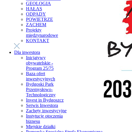
GEOLOGIA
HAŁAS
ODPADY
POWIETRZE
ZACHEM
Projekty
międzynarodowe
KONTAKT
Dla inwestora
Inicjatywy
obywatelskie -
Program 25/75
Baza ofert
inwestycyjnych
Bydgoski Park
Przemysłowo-
Technologiczny
Invest in Bydgoszcz
Serwis Inwestora
Zachęty inwestycyjne
Instytucje otoczenia
biznesu
Miejskie działki
Pomorska Specjalna Strefa Ekonomiczna