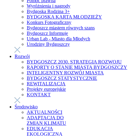
Pomoc prawna
Wyróżnienia i nagrody
Bydgoska Rodzina 3+
BYDGOSKA KARTA MŁODZIEŻY
Konkurs Fotograficzny
Bydgoszcz miastem równych szans
Bydgoszcz Informuje
Urban Lab - Miasto dla Młodych
Urodziny Bydgoszczy
Rozwój
BYDGOSZCZ 2030. STRATEGIA ROZWOJU
RAPORTY O STANIE MIASTA BYDGOSZCZY
INTELIGENTNY ROZWÓJ MIASTA
BYDGOSZCZ STATYSTYCZNIE
REWITALIZACJA
Projekty europejskie
KONTAKT
Środowisko
AKTUALNOŚCI
ADAPTACJA DO
ZMIAN KLIMATU
EDUKACJA
EKOLOGICZNA