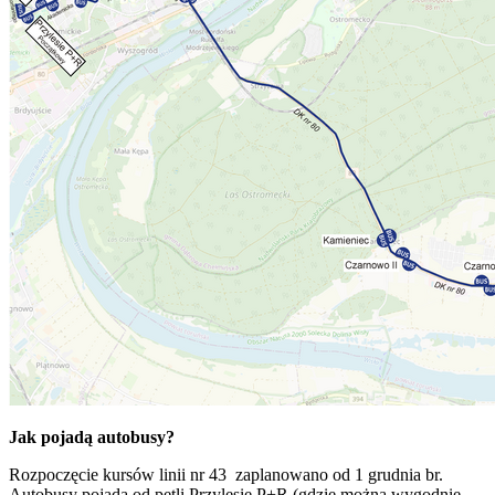
Jak pojadą autobusy?
Rozpoczęcie kursów linii nr 43 zaplanowano od 1 grudnia br.
Autobusy pojadą od pętli Przylesie P+R (gdzie można wygodnie