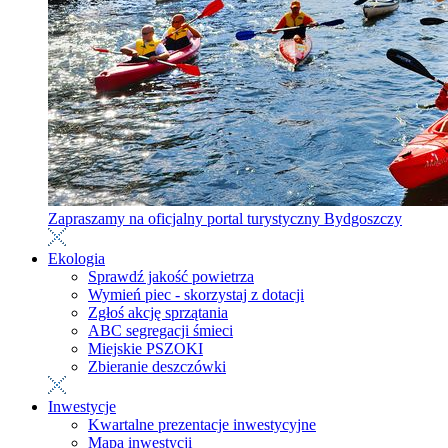
Zapraszamy na oficjalny portal turystyczny Bydgoszczy
Ekologia
Sprawdź jakość powietrza
Wymień piec - skorzystaj z dotacji
Zgłoś akcję sprzątania
ABC segregacji śmieci
Miejskie PSZOKI
Zbieranie deszczówki
Inwestycje
Kwartalne prezentacje inwestycyjne
Mapa inwestycji