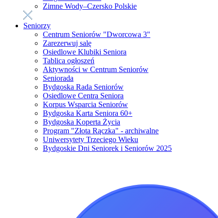
Zimne Wody–Czersko Polskie
Seniorzy
Centrum Seniorów "Dworcowa 3"
Zarezerwuj salę
Osiedlowe Klubiki Seniora
Tablica ogłoszeń
Aktywności w Centrum Seniorów
Seniorada
Bydgoska Rada Seniorów
Osiedlowe Centra Seniora
Korpus Wsparcia Seniorów
Bydgoska Karta Seniora 60+
Bydgoska Koperta Życia
Program "Złota Rączka" - archiwalne
Uniwersytety Trzeciego Wieku
Bydgoskie Dni Seniorek i Seniorów 2025