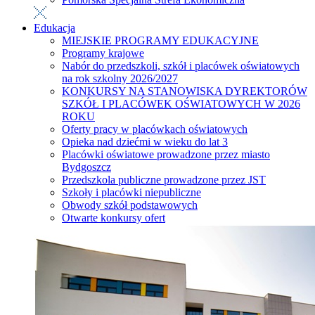
Edukacja
MIEJSKIE PROGRAMY EDUKACYJNE
Programy krajowe
Nabór do przedszkoli, szkół i placówek oświatowych
na rok szkolny 2026/2027
KONKURSY NA STANOWISKA DYREKTORÓW
SZKÓŁ I PLACÓWEK OŚWIATOWYCH W 2026
ROKU
Oferty pracy w placówkach oświatowych
Opieka nad dziećmi w wieku do lat 3
Placówki oświatowe prowadzone przez miasto
Bydgoszcz
Przedszkola publiczne prowadzone przez JST
Szkoły i placówki niepubliczne
Obwody szkół podstawowych
Otwarte konkursy ofert