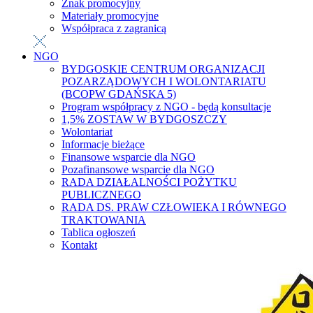
Znak promocyjny
Materiały promocyjne
Współpraca z zagranicą
NGO
BYDGOSKIE CENTRUM ORGANIZACJI
POZARZĄDOWYCH I WOLONTARIATU
(BCOPW GDAŃSKA 5)
Program współpracy z NGO - będą konsultacje
1,5% ZOSTAW W BYDGOSZCZY
Wolontariat
Informacje bieżące
Finansowe wsparcie dla NGO
Pozafinansowe wsparcie dla NGO
RADA DZIAŁALNOŚCI POŻYTKU
PUBLICZNEGO
RADA DS. PRAW CZŁOWIEKA I RÓWNEGO
TRAKTOWANIA
Tablica ogłoszeń
Kontakt