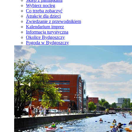
Sklep z pamiątkami
Wybierz nocleg
Co trzeba zobaczyć
Atrakcje dla dzieci
Zwiedzanie z przewodnikiem
Kalendarium imprez
Informacja turystyczna
Okolice Bydgoszczy
Pogoda w Bydgoszczy