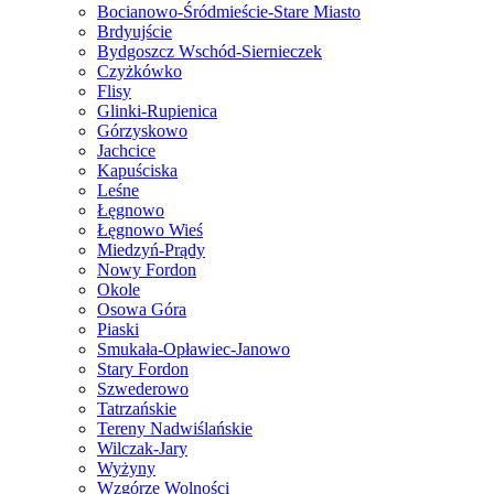
Bocianowo-Śródmieście-Stare Miasto
Brdyujście
Bydgoszcz Wschód-Siernieczek
Czyżkówko
Flisy
Glinki-Rupienica
Górzyskowo
Jachcice
Kapuściska
Leśne
Łęgnowo
Łęgnowo Wieś
Miedzyń-Prądy
Nowy Fordon
Okole
Osowa Góra
Piaski
Smukała-Opławiec-Janowo
Stary Fordon
Szwederowo
Tatrzańskie
Tereny Nadwiślańskie
Wilczak-Jary
Wyżyny
Wzgórze Wolności