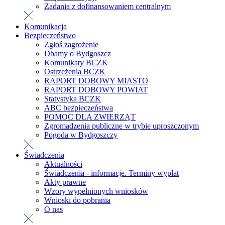
Zadania z dofinansowaniem centralnym
Komunikacja
Bezpieczeństwo
Zgłoś zagrożenie
Dbamy o Bydgoszcz
Komunikaty BCZK
Ostrzeżenia BCZK
RAPORT DOBOWY MIASTO
RAPORT DOBOWY POWIAT
Statystyka BCZK
ABC bezpieczeństwa
POMOC DLA ZWIERZĄT
Zgromadzenia publiczne w trybie uproszczonym
Pogoda w Bydgoszczy
Świadczenia
Aktualności
Świadczenia - informacje. Terminy wypłat
Akty prawne
Wzory wypełnionych wniosków
Wnioski do pobrania
O nas