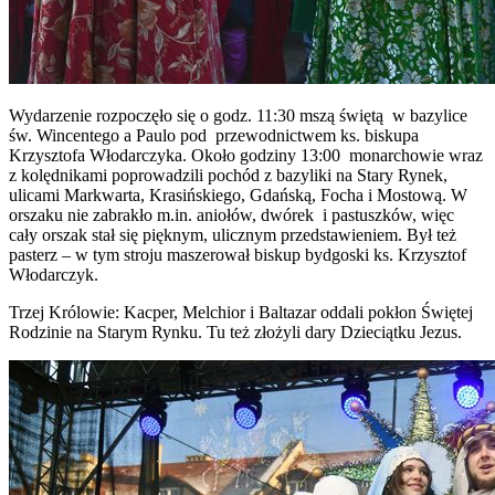
Wydarzenie rozpoczęło się o godz. 11:30 mszą świętą w bazylice
św. Wincentego a Paulo pod przewodnictwem ks. biskupa
Krzysztofa Włodarczyka. Około godziny 13:00 monarchowie wraz
z kolędnikami poprowadzili pochód z bazyliki na Stary Rynek,
ulicami Markwarta, Krasińskiego, Gdańską, Focha i Mostową. W
orszaku nie zabrakło m.in. aniołów, dwórek i pastuszków, więc
cały orszak stał się pięknym, ulicznym przedstawieniem. Był też
pasterz – w tym stroju maszerował biskup bydgoski ks. Krzysztof
Włodarczyk.
Trzej Królowie: Kacper, Melchior i Baltazar oddali pokłon Świętej
Rodzinie na Starym Rynku. Tu też złożyli dary Dzieciątku Jezus.