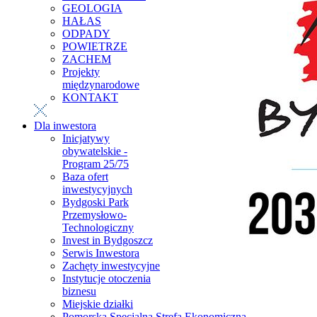
GEOLOGIA
HAŁAS
ODPADY
POWIETRZE
ZACHEM
Projekty
międzynarodowe
KONTAKT
Dla inwestora
Inicjatywy
obywatelskie -
Program 25/75
Baza ofert
inwestycyjnych
Bydgoski Park
Przemysłowo-
Technologiczny
Invest in Bydgoszcz
Serwis Inwestora
Zachęty inwestycyjne
Instytucje otoczenia
biznesu
Miejskie działki
Pomorska Specjalna Strefa Ekonomiczna