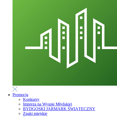
Promocja
Konkursy
Impreza na Wyspie Młyńskiej
BYDGOSKI JARMARK ŚWIĄTECZNY
Znaki miejskie