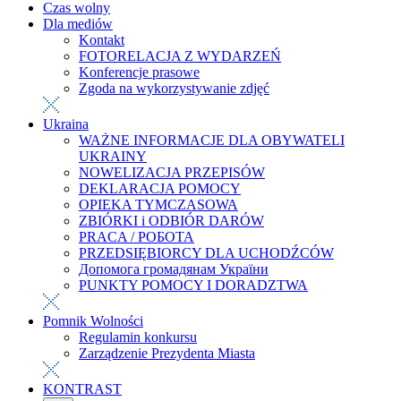
Czas wolny
Dla mediów
Kontakt
FOTORELACJA Z WYDARZEŃ
Konferencje prasowe
Zgoda na wykorzystywanie zdjęć
Ukraina
WAŻNE INFORMACJE DLA OBYWATELI
UKRAINY
NOWELIZACJA PRZEPISÓW
DEKLARACJA POMOCY
OPIEKA TYMCZASOWA
ZBIÓRKI i ODBIÓR DARÓW
PRACA / РОБОТА
PRZEDSIĘBIORCY DLA UCHODŹCÓW
Допомога громадянам України
PUNKTY POMOCY I DORADZTWA
Pomnik Wolności
Regulamin konkursu
Zarządzenie Prezydenta Miasta
KONTRAST