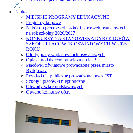
Edukacja
MIEJSKIE PROGRAMY EDUKACYJNE
Programy krajowe
Nabór do przedszkoli, szkół i placówek oświatowych
na rok szkolny 2026/2027
KONKURSY NA STANOWISKA DYREKTORÓW
SZKÓŁ I PLACÓWEK OŚWIATOWYCH W 2026
ROKU
Oferty pracy w placówkach oświatowych
Opieka nad dziećmi w wieku do lat 3
Placówki oświatowe prowadzone przez miasto
Bydgoszcz
Przedszkola publiczne prowadzone przez JST
Szkoły i placówki niepubliczne
Obwody szkół podstawowych
Otwarte konkursy ofert