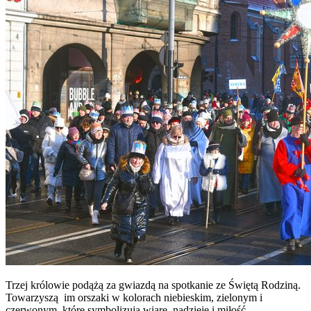
Trzej królowie podążą za gwiazdą na spotkanie ze Świętą Rodziną.
Towarzyszą im orszaki w kolorach niebieskim, zielonym i
czerwonym, które symbolizują wiarę, nadzieję i miłość.