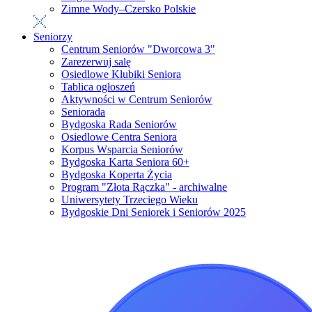
Zimne Wody–Czersko Polskie
Seniorzy
Centrum Seniorów "Dworcowa 3"
Zarezerwuj salę
Osiedlowe Klubiki Seniora
Tablica ogłoszeń
Aktywności w Centrum Seniorów
Seniorada
Bydgoska Rada Seniorów
Osiedlowe Centra Seniora
Korpus Wsparcia Seniorów
Bydgoska Karta Seniora 60+
Bydgoska Koperta Życia
Program "Złota Rączka" - archiwalne
Uniwersytety Trzeciego Wieku
Bydgoskie Dni Seniorek i Seniorów 2025