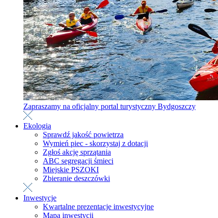
Zapraszamy na oficjalny portal turystyczny Bydgoszczy
Ekologia
Sprawdź jakość powietrza
Wymień piec - skorzystaj z dotacji
Zgłoś akcję sprzątania
ABC segregacji śmieci
Miejskie PSZOKI
Zbieranie deszczówki
Inwestycje
Kwartalne prezentacje inwestycyjne
Mapa inwestycji