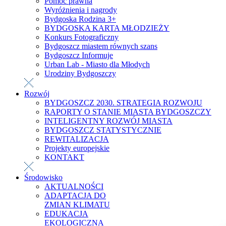
Pomoc prawna
Wyróżnienia i nagrody
Bydgoska Rodzina 3+
BYDGOSKA KARTA MŁODZIEŻY
Konkurs Fotograficzny
Bydgoszcz miastem równych szans
Bydgoszcz Informuje
Urban Lab - Miasto dla Młodych
Urodziny Bydgoszczy
Rozwój
BYDGOSZCZ 2030. STRATEGIA ROZWOJU
RAPORTY O STANIE MIASTA BYDGOSZCZY
INTELIGENTNY ROZWÓJ MIASTA
BYDGOSZCZ STATYSTYCZNIE
REWITALIZACJA
Projekty europejskie
KONTAKT
Środowisko
AKTUALNOŚCI
ADAPTACJA DO
ZMIAN KLIMATU
EDUKACJA
EKOLOGICZNA