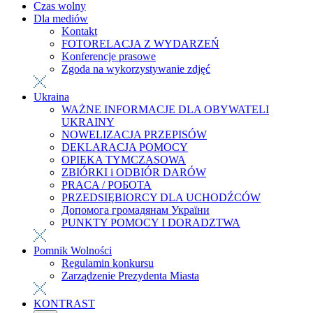
Czas wolny
Dla mediów
Kontakt
FOTORELACJA Z WYDARZEŃ
Konferencje prasowe
Zgoda na wykorzystywanie zdjęć
Ukraina
WAŻNE INFORMACJE DLA OBYWATELI
UKRAINY
NOWELIZACJA PRZEPISÓW
DEKLARACJA POMOCY
OPIEKA TYMCZASOWA
ZBIÓRKI i ODBIÓR DARÓW
PRACA / РОБОТА
PRZEDSIĘBIORCY DLA UCHODŹCÓW
Допомога громадянам України
PUNKTY POMOCY I DORADZTWA
Pomnik Wolności
Regulamin konkursu
Zarządzenie Prezydenta Miasta
KONTRAST