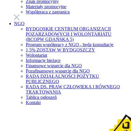
Znak promocyjny
Materiały promocyjne
Współpraca z zagranicą
NGO
BYDGOSKIE CENTRUM ORGANIZACJI
POZARZĄDOWYCH I WOLONTARIATU
(BCOPW GDAŃSKA 5)
Program współpracy z NGO - będą konsultacje
1,5% ZOSTAW W BYDGOSZCZY
Wolontariat
Informacje bieżące
Finansowe wsparcie dla NGO
Pozafinansowe wsparcie dla NGO
RADA DZIAŁALNOŚCI POŻYTKU
PUBLICZNEGO
RADA DS. PRAW CZŁOWIEKA I RÓWNEGO
TRAKTOWANIA
Tablica ogłoszeń
Kontakt