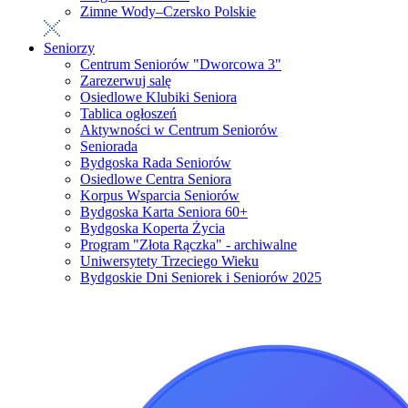
Zimne Wody–Czersko Polskie
Seniorzy
Centrum Seniorów "Dworcowa 3"
Zarezerwuj salę
Osiedlowe Klubiki Seniora
Tablica ogłoszeń
Aktywności w Centrum Seniorów
Seniorada
Bydgoska Rada Seniorów
Osiedlowe Centra Seniora
Korpus Wsparcia Seniorów
Bydgoska Karta Seniora 60+
Bydgoska Koperta Życia
Program "Złota Rączka" - archiwalne
Uniwersytety Trzeciego Wieku
Bydgoskie Dni Seniorek i Seniorów 2025