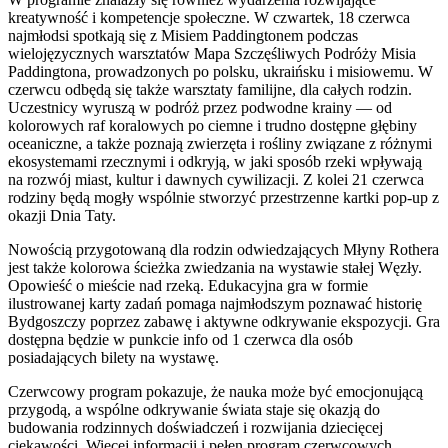
kreatywność i kompetencje społeczne. W czwartek, 18 czerwca
najmłodsi spotkają się z Misiem Paddingtonem podczas
wielojęzycznych warsztatów Mapa Szczęśliwych Podróży Misia
Paddingtona, prowadzonych po polsku, ukraińsku i misiowemu. W
czerwcu odbędą się także warsztaty familijne, dla całych rodzin.
Uczestnicy wyruszą w podróż przez podwodne krainy — od
kolorowych raf koralowych po ciemne i trudno dostępne głębiny
oceaniczne, a także poznają zwierzęta i rośliny związane z różnymi
ekosystemami rzecznymi i odkryją, w jaki sposób rzeki wpływają
na rozwój miast, kultur i dawnych cywilizacji. Z kolei 21 czerwca
rodziny będą mogły wspólnie stworzyć przestrzenne kartki pop-up z
okazji Dnia Taty.
Nowością przygotowaną dla rodzin odwiedzających Młyny Rothera
jest także kolorowa ścieżka zwiedzania na wystawie stałej Węzły.
Opowieść o mieście nad rzeką. Edukacyjna gra w formie
ilustrowanej karty zadań pomaga najmłodszym poznawać historię
Bydgoszczy poprzez zabawę i aktywne odkrywanie ekspozycji. Gra
dostępna będzie w punkcie info od 1 czerwca dla osób
posiadających bilety na wystawę.
Czerwcowy program pokazuje, że nauka może być emocjonującą
przygodą, a wspólne odkrywanie świata staje się okazją do
budowania rodzinnych doświadczeń i rozwijania dziecięcej
ciekawości. Więcej informacji i pełen program czerwcowych