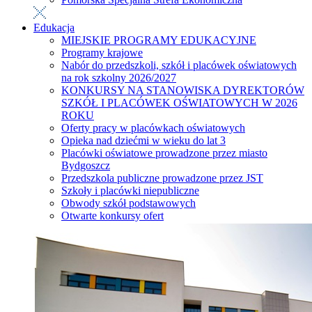
Edukacja
MIEJSKIE PROGRAMY EDUKACYJNE
Programy krajowe
Nabór do przedszkoli, szkół i placówek oświatowych
na rok szkolny 2026/2027
KONKURSY NA STANOWISKA DYREKTORÓW
SZKÓŁ I PLACÓWEK OŚWIATOWYCH W 2026
ROKU
Oferty pracy w placówkach oświatowych
Opieka nad dziećmi w wieku do lat 3
Placówki oświatowe prowadzone przez miasto
Bydgoszcz
Przedszkola publiczne prowadzone przez JST
Szkoły i placówki niepubliczne
Obwody szkół podstawowych
Otwarte konkursy ofert