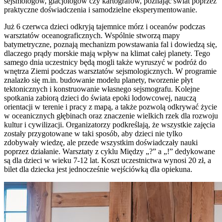
sejsmologów, glacjologów czy kartografów, poznając świat poprzez
praktyczne doświadczenia i samodzielne eksperymentowanie.
Już 6 czerwca dzieci odkryją tajemnice mórz i oceanów podczas
warsztatów oceanograficznych. Wspólnie stworzą mapy
batymetryczne, poznają mechanizm powstawania fal i dowiedzą się,
dlaczego prądy morskie mają wpływ na klimat całej planety. Tego
samego dnia uczestnicy będą mogli także wyruszyć w podróż do
wnętrza Ziemi podczas warsztatów sejsmologicznych. W programie
znalazło się m.in. budowanie modelu planety, tworzenie płyt
tektonicznych i konstruowanie własnego sejsmografu. Kolejne
spotkania zabiorą dzieci do świata epoki lodowcowej, nauczą
orientacji w terenie i pracy z mapą, a także pozwolą odkrywać życie
w oceanicznych głębinach oraz znaczenie wielkich rzek dla rozwoju
kultur i cywilizacji. Organizatorzy podkreślają, że wszystkie zajęcia
zostały przygotowane w taki sposób, aby dzieci nie tylko
zdobywały wiedzę, ale przede wszystkim doświadczały nauki
poprzez działanie. Warsztaty z cyklu Między „?” a „!” dedykowane
są dla dzieci w wieku 7-12 lat. Koszt uczestnictwa wynosi 20 zł, a
bilet dla dziecka jest jednocześnie wejściówką dla opiekuna.