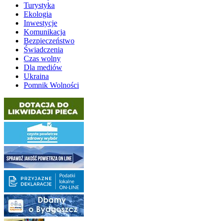
Turystyka
Ekologia
Inwestycje
Komunikacja
Bezpieczeństwo
Świadczenia
Czas wolny
Dla mediów
Ukraina
Pomnik Wolności