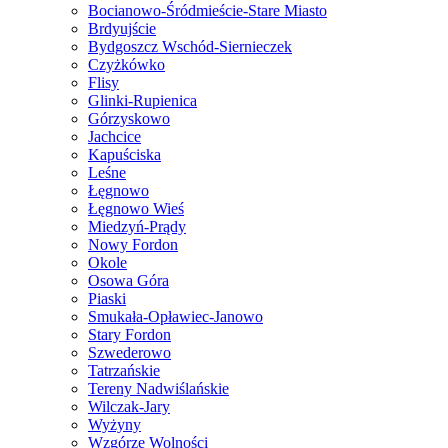
Bocianowo-Śródmieście-Stare Miasto
Brdyujście
Bydgoszcz Wschód-Siernieczek
Czyżkówko
Flisy
Glinki-Rupienica
Górzyskowo
Jachcice
Kapuściska
Leśne
Łęgnowo
Łęgnowo Wieś
Miedzyń-Prądy
Nowy Fordon
Okole
Osowa Góra
Piaski
Smukała-Opławiec-Janowo
Stary Fordon
Szwederowo
Tatrzańskie
Tereny Nadwiślańskie
Wilczak-Jary
Wyżyny
Wzgórze Wolności