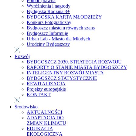
Pomoc prawna
Wyróżnienia i nagrody
Bydgoska Rodzina 3+
BYDGOSKA KARTA MŁODZIEŻY
Konkurs Fotograficzny
Bydgoszcz miastem równych szans
Bydgoszcz Informuje
Urban Lab - Miasto dla Młodych
Urodziny Bydgoszczy
Rozwój
BYDGOSZCZ 2030. STRATEGIA ROZWOJU
RAPORTY O STANIE MIASTA BYDGOSZCZY
INTELIGENTNY ROZWÓJ MIASTA
BYDGOSZCZ STATYSTYCZNIE
REWITALIZACJA
Projekty europejskie
KONTAKT
Środowisko
AKTUALNOŚCI
ADAPTACJA DO
ZMIAN KLIMATU
EDUKACJA
EKOLOGICZNA