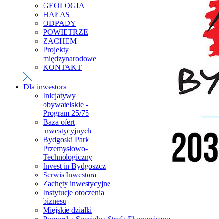
GEOLOGIA
HAŁAS
ODPADY
POWIETRZE
ZACHEM
Projekty
międzynarodowe
KONTAKT
Dla inwestora
Inicjatywy
obywatelskie -
Program 25/75
Baza ofert
inwestycyjnych
Bydgoski Park
Przemysłowo-
Technologiczny
Invest in Bydgoszcz
Serwis Inwestora
Zachęty inwestycyjne
Instytucje otoczenia
biznesu
Miejskie działki
Pomorska Specjalna Strefa Ekonomiczna