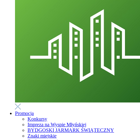
Promocja
Konkursy
Impreza na Wyspie Młyńskiej
BYDGOSKI JARMARK ŚWIĄTECZNY
Znaki miejskie