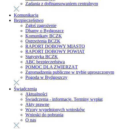
Zadania z dofinansowaniem centralnym
Komunikacja
Bezpieczeństwo
Zgłoś zagrożenie
Dbamy o Bydgoszcz
Komunikaty BCZK
Ostrzeżenia BCZK
RAPORT DOBOWY MIASTO
RAPORT DOBOWY POWIAT
Statystyka BCZK
ABC bezpieczeństwa
POMOC DLA ZWIERZĄT
Zgromadzenia publiczne w trybie uproszczonym
Pogoda w Bydgoszczy
Świadczenia
Aktualności
Świadczenia - informacje. Terminy wypłat
Akty prawne
Wzory wypełnionych wniosków
Wnioski do pobrania
O nas