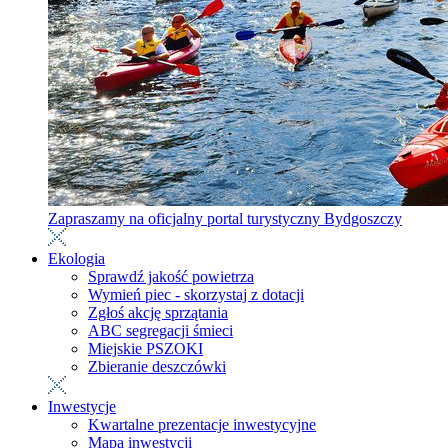
Zapraszamy na oficjalny portal turystyczny Bydgoszczy
Ekologia
Sprawdź jakość powietrza
Wymień piec - skorzystaj z dotacji
Zgłoś akcję sprzątania
ABC segregacji śmieci
Miejskie PSZOKI
Zbieranie deszczówki
Inwestycje
Kwartalne prezentacje inwestycyjne
Mapa inwestycji