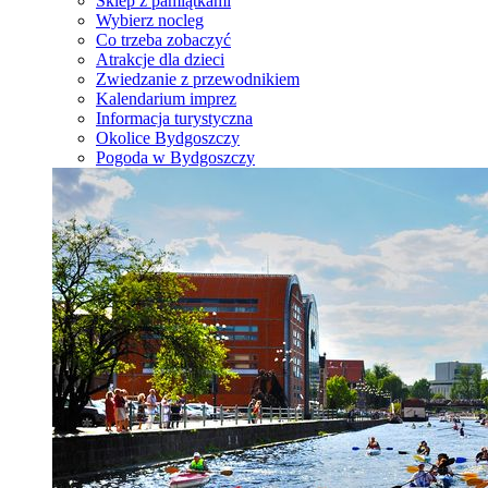
Sklep z pamiątkami
Wybierz nocleg
Co trzeba zobaczyć
Atrakcje dla dzieci
Zwiedzanie z przewodnikiem
Kalendarium imprez
Informacja turystyczna
Okolice Bydgoszczy
Pogoda w Bydgoszczy