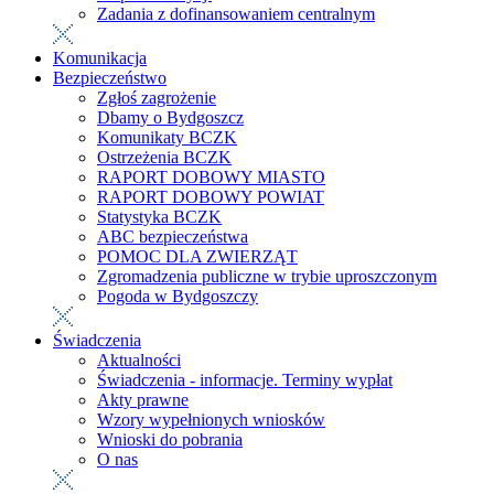
Zadania z dofinansowaniem centralnym
Komunikacja
Bezpieczeństwo
Zgłoś zagrożenie
Dbamy o Bydgoszcz
Komunikaty BCZK
Ostrzeżenia BCZK
RAPORT DOBOWY MIASTO
RAPORT DOBOWY POWIAT
Statystyka BCZK
ABC bezpieczeństwa
POMOC DLA ZWIERZĄT
Zgromadzenia publiczne w trybie uproszczonym
Pogoda w Bydgoszczy
Świadczenia
Aktualności
Świadczenia - informacje. Terminy wypłat
Akty prawne
Wzory wypełnionych wniosków
Wnioski do pobrania
O nas