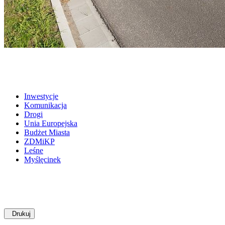
Inwestycje
Komunikacja
Drogi
Unia Europejska
Budżet Miasta
ZDMiKP
Leśne
Myślęcinek
Drukuj