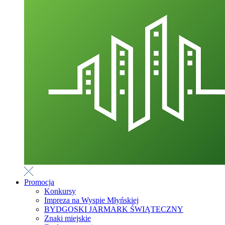
Promocja
Konkursy
Impreza na Wyspie Młyńskiej
BYDGOSKI JARMARK ŚWIĄTECZNY
Znaki miejskie