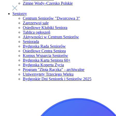
Zimne Wody–Czersko Polskie
Seniorzy
Centrum Seniorów "Dworcowa 3"
Zarezerwuj salę
Osiedlowe Klubiki Seniora
Tablica ogłoszeń
Aktywności w Centrum Seniorów
Seniorada
Bydgoska Rada Seniorów
Osiedlowe Centra Seniora
Korpus Wsparcia Seniorów
Bydgoska Karta Seniora 60+
Bydgoska Koperta Życia
Program "Złota Rączka" - archiwalne
Uniwersytety Trzeciego Wieku
Bydgoskie Dni Seniorek i Seniorów 2025