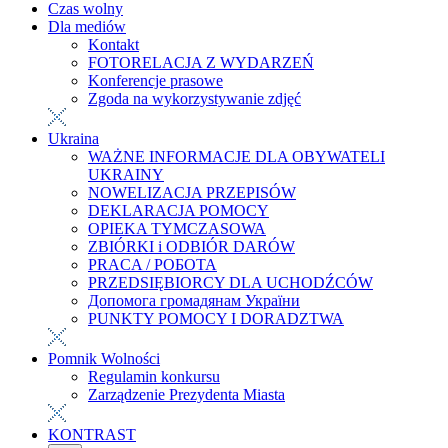
Czas wolny
Dla mediów
Kontakt
FOTORELACJA Z WYDARZEŃ
Konferencje prasowe
Zgoda na wykorzystywanie zdjęć
Ukraina
WAŻNE INFORMACJE DLA OBYWATELI
UKRAINY
NOWELIZACJA PRZEPISÓW
DEKLARACJA POMOCY
OPIEKA TYMCZASOWA
ZBIÓRKI i ODBIÓR DARÓW
PRACA / РОБОТА
PRZEDSIĘBIORCY DLA UCHODŹCÓW
Допомога громадянам України
PUNKTY POMOCY I DORADZTWA
Pomnik Wolności
Regulamin konkursu
Zarządzenie Prezydenta Miasta
KONTRAST