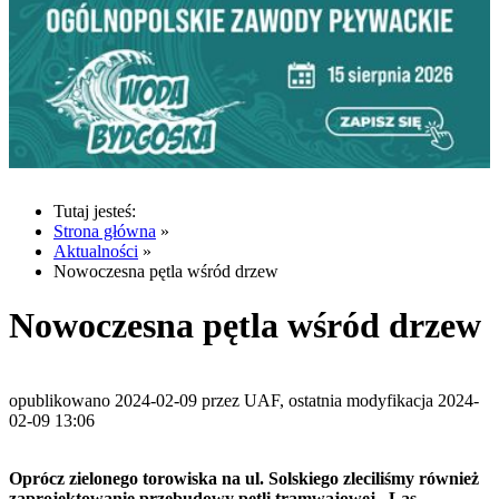
Tutaj jesteś:
Strona główna
»
Aktualności
»
Nowoczesna pętla wśród drzew
Nowoczesna pętla wśród drzew
opublikowano 2024-02-09 przez UAF, ostatnia modyfikacja 2024-
02-09 13:06
Oprócz zielonego torowiska na ul. Solskiego zleciliśmy również
zaprojektowanie przebudowy pętli tramwajowej „Las