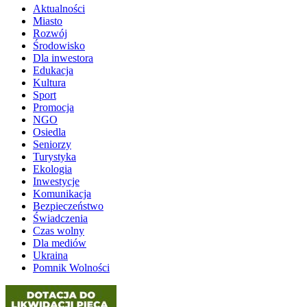
Aktualności
Miasto
Rozwój
Środowisko
Dla inwestora
Edukacja
Kultura
Sport
Promocja
NGO
Osiedla
Seniorzy
Turystyka
Ekologia
Inwestycje
Komunikacja
Bezpieczeństwo
Świadczenia
Czas wolny
Dla mediów
Ukraina
Pomnik Wolności