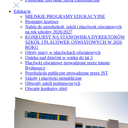
Edukacja
MIEJSKIE PROGRAMY EDUKACYJNE
Programy krajowe
Nabór do przedszkoli, szkół i placówek oświatowych
na rok szkolny 2026/2027
KONKURSY NA STANOWISKA DYREKTORÓW
SZKÓŁ I PLACÓWEK OŚWIATOWYCH W 2026
ROKU
Oferty pracy w placówkach oświatowych
Opieka nad dziećmi w wieku do lat 3
Placówki oświatowe prowadzone przez miasto
Bydgoszcz
Przedszkola publiczne prowadzone przez JST
Szkoły i placówki niepubliczne
Obwody szkół podstawowych
Otwarte konkursy ofert