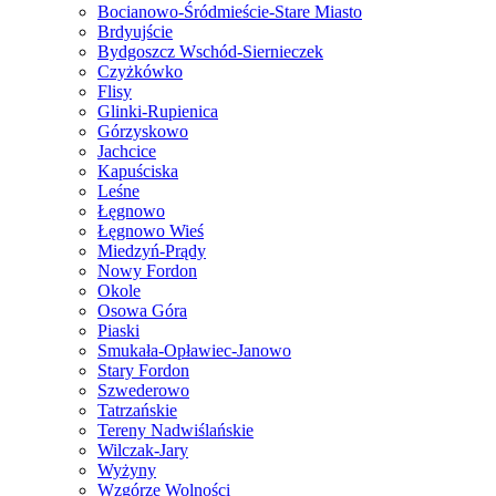
Bocianowo-Śródmieście-Stare Miasto
Brdyujście
Bydgoszcz Wschód-Siernieczek
Czyżkówko
Flisy
Glinki-Rupienica
Górzyskowo
Jachcice
Kapuściska
Leśne
Łęgnowo
Łęgnowo Wieś
Miedzyń-Prądy
Nowy Fordon
Okole
Osowa Góra
Piaski
Smukała-Opławiec-Janowo
Stary Fordon
Szwederowo
Tatrzańskie
Tereny Nadwiślańskie
Wilczak-Jary
Wyżyny
Wzgórze Wolności