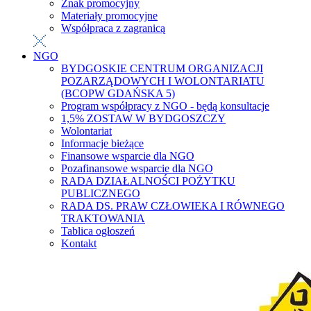
Znak promocyjny
Materiały promocyjne
Współpraca z zagranicą
NGO
BYDGOSKIE CENTRUM ORGANIZACJI
POZARZĄDOWYCH I WOLONTARIATU
(BCOPW GDAŃSKA 5)
Program współpracy z NGO - będą konsultacje
1,5% ZOSTAW W BYDGOSZCZY
Wolontariat
Informacje bieżące
Finansowe wsparcie dla NGO
Pozafinansowe wsparcie dla NGO
RADA DZIAŁALNOŚCI POŻYTKU
PUBLICZNEGO
RADA DS. PRAW CZŁOWIEKA I RÓWNEGO
TRAKTOWANIA
Tablica ogłoszeń
Kontakt