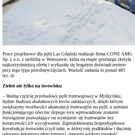
Prace projektowe dla pętli Las Gdański realizuje firma CONE AMG
Sp. z o.o. z siedzibą w Warszawie, która na etapie przetargu złożyła
najkorzystniejszą ofertę i wykazała się bogatym doświadczeniem
przy tego typu przedsięwzięciach. Wartość zadania to ponad 485
tys. zł.
Zieleń nie tylko na torowisku
– Ważną częścią przebudowy pętli tramwajowej w Myślęcinku,
będzie budowa dodatkowych torów odstawczych, dzięki którym
zwiększymy możliwości akumulacji tramwajów na pętli, a zamiast
funkcjonującego obecnie ślepego toru wprowadzone zostanie
rozwiązanie pozwalające na wymijanie się tramwajów bez
konieczności ich wycofywania. Zaprojektowana bezpodsypkowa
konstrukcja torowiska (czyli taka, w której rolę podkładów i tłucznia
odgrywa betonowa płyta torowa), zapewni większą trwałość