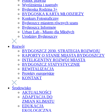
Pomoc prawna
Wyróżnienia i nagrody
Bydgoska Rodzina 3+
BYDGOSKA KARTA MŁODZIEŻY
Konkurs Fotograficzny
Bydgoszcz miastem równych szans
Bydgoszcz Informuje
Urban Lab - Miasto dla Młodych
Urodziny Bydgoszczy
Rozwój
BYDGOSZCZ 2030. STRATEGIA ROZWOJU
RAPORTY O STANIE MIASTA BYDGOSZCZY
INTELIGENTNY ROZWÓJ MIASTA
BYDGOSZCZ STATYSTYCZNIE
REWITALIZACJA
Projekty europejskie
KONTAKT
Środowisko
AKTUALNOŚCI
ADAPTACJA DO
ZMIAN KLIMATU
EDUKACJA
EKOLOGICZNA