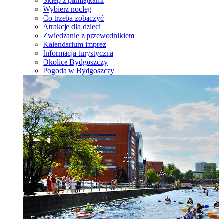
Sklep z pamiątkami
Wybierz nocleg
Co trzeba zobaczyć
Atrakcje dla dzieci
Zwiedzanie z przewodnikiem
Kalendarium imprez
Informacja turystyczna
Okolice Bydgoszczy
Pogoda w Bydgoszczy