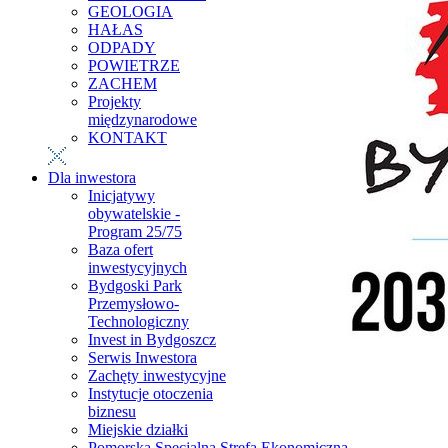
GEOLOGIA
HAŁAS
ODPADY
POWIETRZE
ZACHEM
Projekty
międzynarodowe
KONTAKT
Dla inwestora
Inicjatywy
obywatelskie -
Program 25/75
Baza ofert
inwestycyjnych
Bydgoski Park
Przemysłowo-
Technologiczny
Invest in Bydgoszcz
Serwis Inwestora
Zachęty inwestycyjne
Instytucje otoczenia
biznesu
Miejskie działki
Pomorska Specjalna Strefa Ekonomiczna