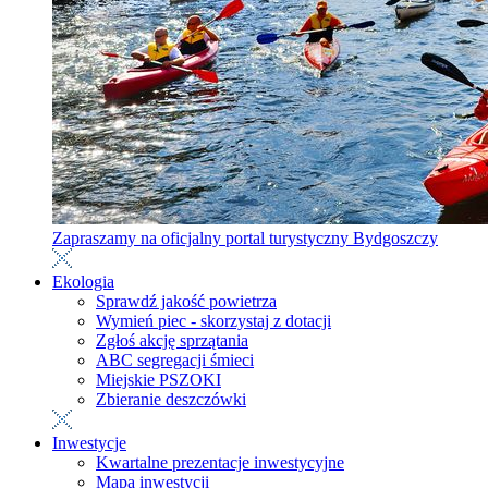
Zapraszamy na oficjalny portal turystyczny Bydgoszczy
Ekologia
Sprawdź jakość powietrza
Wymień piec - skorzystaj z dotacji
Zgłoś akcję sprzątania
ABC segregacji śmieci
Miejskie PSZOKI
Zbieranie deszczówki
Inwestycje
Kwartalne prezentacje inwestycyjne
Mapa inwestycji