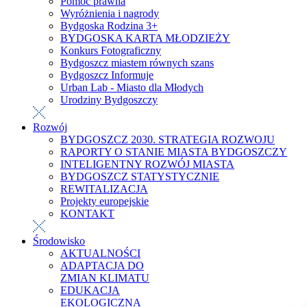
Pomoc prawna
Wyróżnienia i nagrody
Bydgoska Rodzina 3+
BYDGOSKA KARTA MŁODZIEŻY
Konkurs Fotograficzny
Bydgoszcz miastem równych szans
Bydgoszcz Informuje
Urban Lab - Miasto dla Młodych
Urodziny Bydgoszczy
Rozwój
BYDGOSZCZ 2030. STRATEGIA ROZWOJU
RAPORTY O STANIE MIASTA BYDGOSZCZY
INTELIGENTNY ROZWÓJ MIASTA
BYDGOSZCZ STATYSTYCZNIE
REWITALIZACJA
Projekty europejskie
KONTAKT
Środowisko
AKTUALNOŚCI
ADAPTACJA DO
ZMIAN KLIMATU
EDUKACJA
EKOLOGICZNA