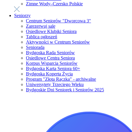
Zimne Wody–Czersko Polskie
Seniorzy
Centrum Seniorów "Dworcowa 3"
Zarezerwuj salę
Osiedlowe Klubiki Seniora
Tablica ogłoszeń
Aktywności w Centrum Seniorów
Seniorada
Bydgoska Rada Seniorów
Osiedlowe Centra Seniora
Korpus Wsparcia Seniorów
Bydgoska Karta Seniora 60+
Bydgoska Koperta Życia
Program "Złota Rączka" - archiwalne
Uniwersytety Trzeciego Wieku
Bydgoskie Dni Seniorek i Seniorów 2025