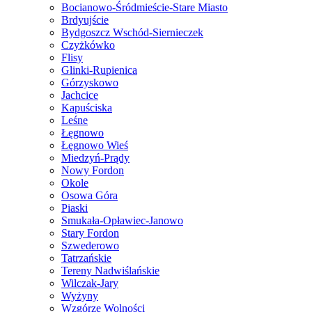
Bocianowo-Śródmieście-Stare Miasto
Brdyujście
Bydgoszcz Wschód-Siernieczek
Czyżkówko
Flisy
Glinki-Rupienica
Górzyskowo
Jachcice
Kapuściska
Leśne
Łęgnowo
Łęgnowo Wieś
Miedzyń-Prądy
Nowy Fordon
Okole
Osowa Góra
Piaski
Smukała-Opławiec-Janowo
Stary Fordon
Szwederowo
Tatrzańskie
Tereny Nadwiślańskie
Wilczak-Jary
Wyżyny
Wzgórze Wolności