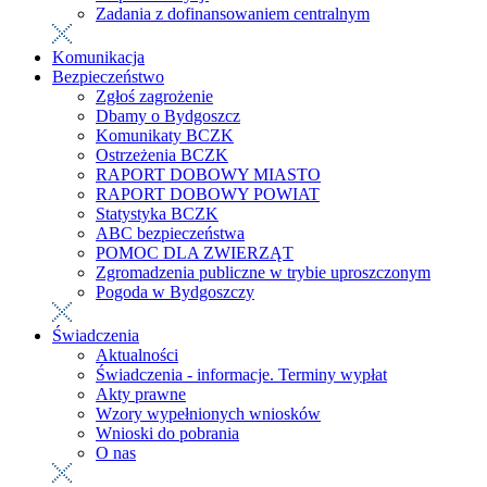
Zadania z dofinansowaniem centralnym
Komunikacja
Bezpieczeństwo
Zgłoś zagrożenie
Dbamy o Bydgoszcz
Komunikaty BCZK
Ostrzeżenia BCZK
RAPORT DOBOWY MIASTO
RAPORT DOBOWY POWIAT
Statystyka BCZK
ABC bezpieczeństwa
POMOC DLA ZWIERZĄT
Zgromadzenia publiczne w trybie uproszczonym
Pogoda w Bydgoszczy
Świadczenia
Aktualności
Świadczenia - informacje. Terminy wypłat
Akty prawne
Wzory wypełnionych wniosków
Wnioski do pobrania
O nas