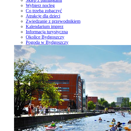
Sklep z pamiątkami
Wybierz nocleg
Co trzeba zobaczyć
Atrakcje dla dzieci
Zwiedzanie z przewodnikiem
Kalendarium imprez
Informacja turystyczna
Okolice Bydgoszczy
Pogoda w Bydgoszczy