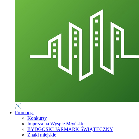
Promocja
Konkursy
Impreza na Wyspie Młyńskiej
BYDGOSKI JARMARK ŚWIĄTECZNY
Znaki miejskie