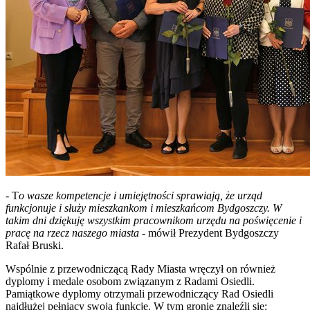
- T
o wasze kompetencje i umiejętności sprawiają, że urząd
funkcjonuje i służy mieszkankom i mieszkańcom Bydgoszczy. W
takim dni dziękuję wszystkim pracownikom urzędu na poświęcenie i
pracę na rzecz naszego miasta
- mówił Prezydent Bydgoszczy
Rafał Bruski.
Wspólnie z przewodniczącą Rady Miasta wręczył on również
dyplomy i medale osobom związanym z Radami Osiedli.
Pamiątkowe dyplomy otrzymali przewodniczący Rad Osiedli
najdłużej pełniący swoją funkcję. W tym gronie znaleźli się: