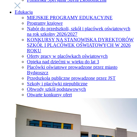
Edukacja
MIEJSKIE PROGRAMY EDUKACYJNE
Programy krajowe
Nabór do przedszkoli, szkół i placówek oświatowych
na rok szkolny 2026/2027
KONKURSY NA STANOWISKA DYREKTORÓW
SZKÓŁ I PLACÓWEK OŚWIATOWYCH W 2026
ROKU
Oferty pracy w placówkach oświatowych
Opieka nad dziećmi w wieku do lat 3
Placówki oświatowe prowadzone przez miasto
Bydgoszcz
Przedszkola publiczne prowadzone przez JST
Szkoły i placówki niepubliczne
Obwody szkół podstawowych
Otwarte konkursy ofert