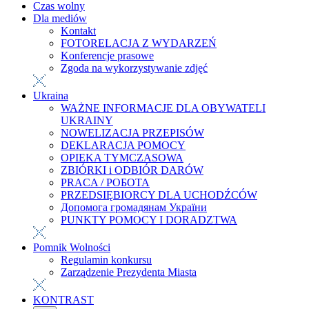
Czas wolny
Dla mediów
Kontakt
FOTORELACJA Z WYDARZEŃ
Konferencje prasowe
Zgoda na wykorzystywanie zdjęć
Ukraina
WAŻNE INFORMACJE DLA OBYWATELI
UKRAINY
NOWELIZACJA PRZEPISÓW
DEKLARACJA POMOCY
OPIEKA TYMCZASOWA
ZBIÓRKI i ODBIÓR DARÓW
PRACA / РОБОТА
PRZEDSIĘBIORCY DLA UCHODŹCÓW
Допомога громадянам України
PUNKTY POMOCY I DORADZTWA
Pomnik Wolności
Regulamin konkursu
Zarządzenie Prezydenta Miasta
KONTRAST