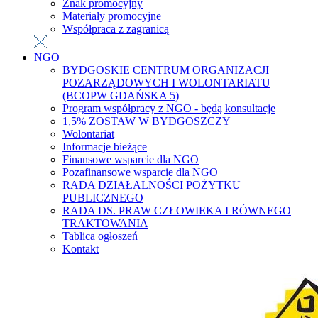
Znak promocyjny
Materiały promocyjne
Współpraca z zagranicą
NGO
BYDGOSKIE CENTRUM ORGANIZACJI
POZARZĄDOWYCH I WOLONTARIATU
(BCOPW GDAŃSKA 5)
Program współpracy z NGO - będą konsultacje
1,5% ZOSTAW W BYDGOSZCZY
Wolontariat
Informacje bieżące
Finansowe wsparcie dla NGO
Pozafinansowe wsparcie dla NGO
RADA DZIAŁALNOŚCI POŻYTKU
PUBLICZNEGO
RADA DS. PRAW CZŁOWIEKA I RÓWNEGO
TRAKTOWANIA
Tablica ogłoszeń
Kontakt