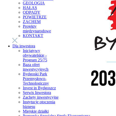
GEOLOGIA
HAŁAS
ODPADY
POWIETRZE
ZACHEM
Projekty
międzynarodowe
KONTAKT
Dla inwestora
Inicjatywy
obywatelskie -
Program 25/75
Baza ofert
inwestycyjnych
Bydgoski Park
Przemysłowo-
Technologiczny
Invest in Bydgoszcz
Serwis Inwestora
Zachęty inwestycyjne
Instytucje otoczenia
biznesu
Miejskie działki
Pomorska Specjalna Strefa Ekonomiczna