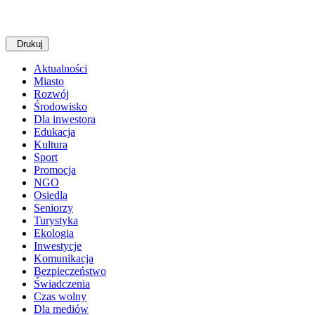
Drukuj
Aktualności
Miasto
Rozwój
Środowisko
Dla inwestora
Edukacja
Kultura
Sport
Promocja
NGO
Osiedla
Seniorzy
Turystyka
Ekologia
Inwestycje
Komunikacja
Bezpieczeństwo
Świadczenia
Czas wolny
Dla mediów