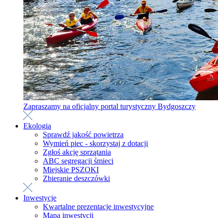
Zapraszamy na oficjalny portal turystyczny Bydgoszczy
Ekologia
Sprawdź jakość powietrza
Wymień piec - skorzystaj z dotacji
Zgłoś akcję sprzątania
ABC segregacji śmieci
Miejskie PSZOKI
Zbieranie deszczówki
Inwestycje
Kwartalne prezentacje inwestycyjne
Mapa inwestycji