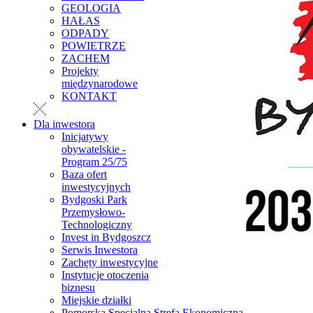
GEOLOGIA
HAŁAS
ODPADY
POWIETRZE
ZACHEM
Projekty
międzynarodowe
KONTAKT
Dla inwestora
Inicjatywy
obywatelskie -
Program 25/75
Baza ofert
inwestycyjnych
Bydgoski Park
Przemysłowo-
Technologiczny
Invest in Bydgoszcz
Serwis Inwestora
Zachęty inwestycyjne
Instytucje otoczenia
biznesu
Miejskie działki
Pomorska Specjalna Strefa Ekonomiczna