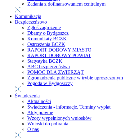
Zadania z dofinansowaniem centralnym
Komunikacja
Bezpieczeństwo
Zgłoś zagrożenie
Dbamy o Bydgoszcz
Komunikaty BCZK
Ostrzeżenia BCZK
RAPORT DOBOWY MIASTO
RAPORT DOBOWY POWIAT
Statystyka BCZK
ABC bezpieczeństwa
POMOC DLA ZWIERZĄT
Zgromadzenia publiczne w trybie uproszczonym
Pogoda w Bydgoszczy
Świadczenia
Aktualności
Świadczenia - informacje. Terminy wypłat
Akty prawne
Wzory wypełnionych wniosków
Wnioski do pobrania
O nas