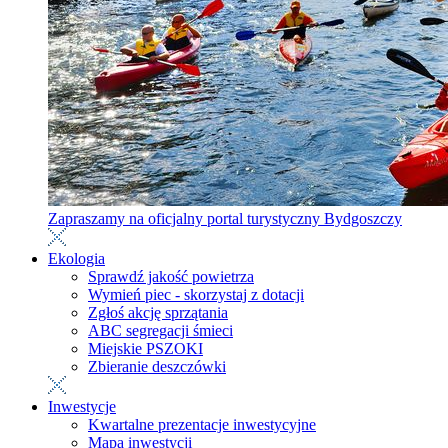
Zapraszamy na oficjalny portal turystyczny Bydgoszczy
Ekologia
Sprawdź jakość powietrza
Wymień piec - skorzystaj z dotacji
Zgłoś akcję sprzątania
ABC segregacji śmieci
Miejskie PSZOKI
Zbieranie deszczówki
Inwestycje
Kwartalne prezentacje inwestycyjne
Mapa inwestycji