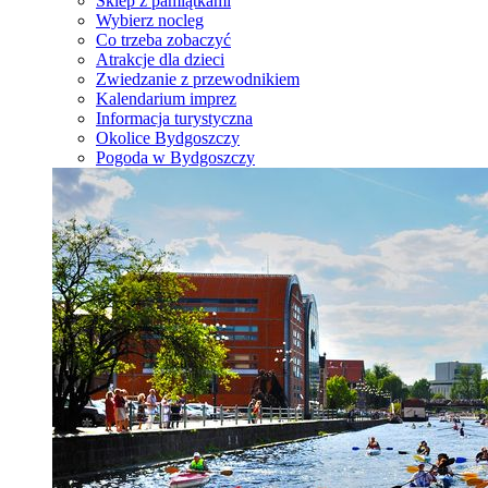
Sklep z pamiątkami
Wybierz nocleg
Co trzeba zobaczyć
Atrakcje dla dzieci
Zwiedzanie z przewodnikiem
Kalendarium imprez
Informacja turystyczna
Okolice Bydgoszczy
Pogoda w Bydgoszczy