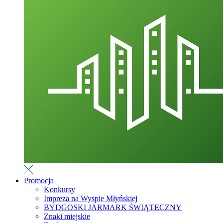
Promocja
Konkursy
Impreza na Wyspie Młyńskiej
BYDGOSKI JARMARK ŚWIĄTECZNY
Znaki miejskie