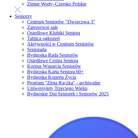
Zimne Wody–Czersko Polskie
Seniorzy
Centrum Seniorów "Dworcowa 3"
Zarezerwuj salę
Osiedlowe Klubiki Seniora
Tablica ogłoszeń
Aktywności w Centrum Seniorów
Seniorada
Bydgoska Rada Seniorów
Osiedlowe Centra Seniora
Korpus Wsparcia Seniorów
Bydgoska Karta Seniora 60+
Bydgoska Koperta Życia
Program "Złota Rączka" - archiwalne
Uniwersytety Trzeciego Wieku
Bydgoskie Dni Seniorek i Seniorów 2025