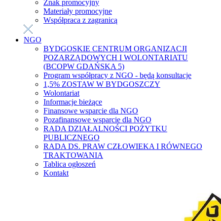
Znak promocyjny
Materiały promocyjne
Współpraca z zagranicą
NGO
BYDGOSKIE CENTRUM ORGANIZACJI
POZARZĄDOWYCH I WOLONTARIATU
(BCOPW GDAŃSKA 5)
Program współpracy z NGO - będą konsultacje
1,5% ZOSTAW W BYDGOSZCZY
Wolontariat
Informacje bieżące
Finansowe wsparcie dla NGO
Pozafinansowe wsparcie dla NGO
RADA DZIAŁALNOŚCI POŻYTKU
PUBLICZNEGO
RADA DS. PRAW CZŁOWIEKA I RÓWNEGO
TRAKTOWANIA
Tablica ogłoszeń
Kontakt