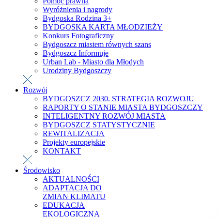
Pomoc prawna
Wyróżnienia i nagrody
Bydgoska Rodzina 3+
BYDGOSKA KARTA MŁODZIEŻY
Konkurs Fotograficzny
Bydgoszcz miastem równych szans
Bydgoszcz Informuje
Urban Lab - Miasto dla Młodych
Urodziny Bydgoszczy
Rozwój
BYDGOSZCZ 2030. STRATEGIA ROZWOJU
RAPORTY O STANIE MIASTA BYDGOSZCZY
INTELIGENTNY ROZWÓJ MIASTA
BYDGOSZCZ STATYSTYCZNIE
REWITALIZACJA
Projekty europejskie
KONTAKT
Środowisko
AKTUALNOŚCI
ADAPTACJA DO
ZMIAN KLIMATU
EDUKACJA
EKOLOGICZNA