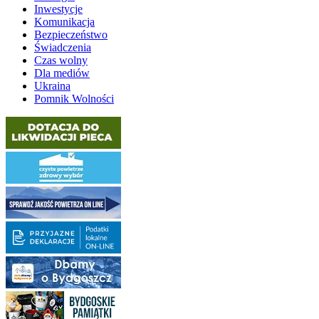
Inwestycje
Komunikacja
Bezpieczeństwo
Świadczenia
Czas wolny
Dla mediów
Ukraina
Pomnik Wolności