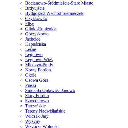
Bocianowo-Śródmieście-Stare Miasto
Brdyujście
Bydgoszcz Wschód-Siernieczek
Czyżkówko
Flisy
Glinki-Rupienica
Górzyskowo
Jachcice
Kapuściska
Leśne
Łęgnowo
Łęgnowo Wieś
Miedzyń-Prądy
Nowy Fordon
Okole
Osowa Góra
Piaski
Smukała-Opławiec-Janowo
Stary Fordon
Szwederowo
Tatrzańskie
Tereny Nadwiślańskie
Wilczak-Jary
Wyżyny
Wzgórze Wolności