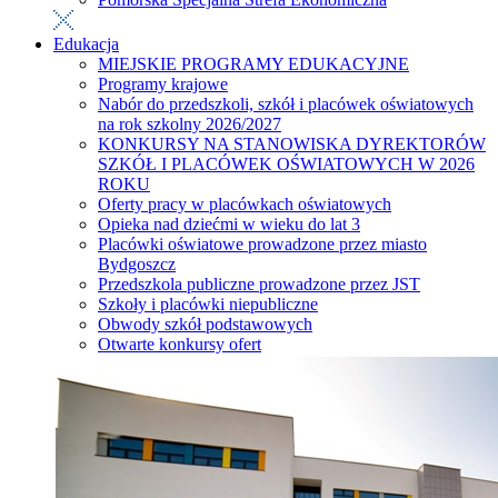
Edukacja
MIEJSKIE PROGRAMY EDUKACYJNE
Programy krajowe
Nabór do przedszkoli, szkół i placówek oświatowych
na rok szkolny 2026/2027
KONKURSY NA STANOWISKA DYREKTORÓW
SZKÓŁ I PLACÓWEK OŚWIATOWYCH W 2026
ROKU
Oferty pracy w placówkach oświatowych
Opieka nad dziećmi w wieku do lat 3
Placówki oświatowe prowadzone przez miasto
Bydgoszcz
Przedszkola publiczne prowadzone przez JST
Szkoły i placówki niepubliczne
Obwody szkół podstawowych
Otwarte konkursy ofert