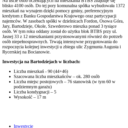
Na liście osób oczekujących na mieszkania BTBS znajduje się
blisko 4100 osób. Do tej pory komunalna spółka wybudowała 1372
mieszkań na wynajem dzięki pomocy gminy, preferencyjnym
kredytom z Banku Gospodarstwa Krajowego oraz partycypacji
najemców. W zasobach spółki w dzielnicach Fordon, Osowa Góra,
Jary, Bartodzieje, Okole, Szwederowo mieszka ponad 3 tysiące
osób. W tym roku oddany został do użytku blok BTBS przy ul.
Jasnej 33 z 12 mieszkaniami przystosowanymi również do potrzeb
osób niepełnosprawnych. Trwają intensywne przygotowania do
rozpoczęcia kolejnej inwestycji u zbiegu ulic Zygmunta Augusta i
Rycerskiej na Bocianowie.
Inwestycja na Bartodziejach w liczbach:
Liczba mieszkań - 90 (44+46)
Szacowana liczba mieszkańców – ok. 280 osób
Liczba miejsc postojowych – 76 stanowisk (w tym 60 w
podziemnym garażu)
Liczba kondygnacji – 5
Wysokość – 17 m
Inwestycje