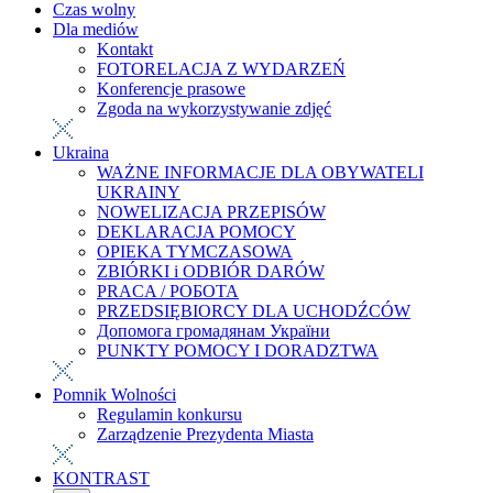
Czas wolny
Dla mediów
Kontakt
FOTORELACJA Z WYDARZEŃ
Konferencje prasowe
Zgoda na wykorzystywanie zdjęć
Ukraina
WAŻNE INFORMACJE DLA OBYWATELI
UKRAINY
NOWELIZACJA PRZEPISÓW
DEKLARACJA POMOCY
OPIEKA TYMCZASOWA
ZBIÓRKI i ODBIÓR DARÓW
PRACA / РОБОТА
PRZEDSIĘBIORCY DLA UCHODŹCÓW
Допомога громадянам України
PUNKTY POMOCY I DORADZTWA
Pomnik Wolności
Regulamin konkursu
Zarządzenie Prezydenta Miasta
KONTRAST