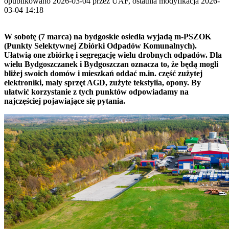
opublikowano 2026-03-04 przez UAF, ostatnia modyfikacja 2026-
03-04 14:18
W sobotę (7 marca) na bydgoskie osiedla wyjadą m-PSZOK
(Punkty Selektywnej Zbiórki Odpadów Komunalnych).
Ułatwią one zbiórkę i segregację wielu drobnych odpadów. Dla
wielu Bydgoszczanek i Bydgoszczan oznacza to, że będą mogli
bliżej swoich domów i mieszkań oddać m.in. część zużytej
elektroniki, mały sprzęt AGD, zużyte tekstylia, opony. By
ułatwić korzystanie z tych punktów odpowiadamy na
najczęściej pojawiające się pytania.