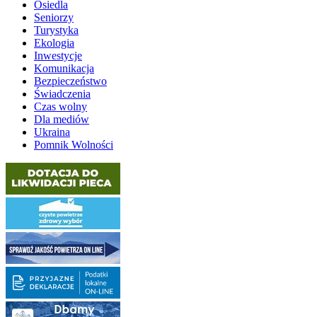
Osiedla
Seniorzy
Turystyka
Ekologia
Inwestycje
Komunikacja
Bezpieczeństwo
Świadczenia
Czas wolny
Dla mediów
Ukraina
Pomnik Wolności