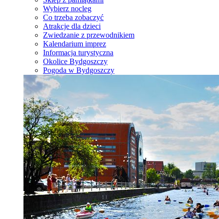
Wybierz nocleg
Co trzeba zobaczyć
Atrakcje dla dzieci
Zwiedzanie z przewodnikiem
Kalendarium imprez
Informacja turystyczna
Okolice Bydgoszczy
Pogoda w Bydgoszczy