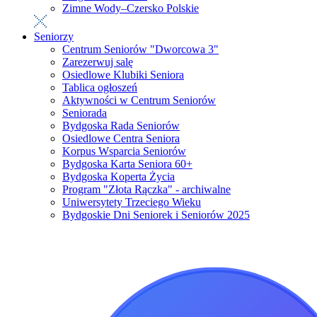
Zimne Wody–Czersko Polskie
Seniorzy
Centrum Seniorów "Dworcowa 3"
Zarezerwuj salę
Osiedlowe Klubiki Seniora
Tablica ogłoszeń
Aktywności w Centrum Seniorów
Seniorada
Bydgoska Rada Seniorów
Osiedlowe Centra Seniora
Korpus Wsparcia Seniorów
Bydgoska Karta Seniora 60+
Bydgoska Koperta Życia
Program "Złota Rączka" - archiwalne
Uniwersytety Trzeciego Wieku
Bydgoskie Dni Seniorek i Seniorów 2025