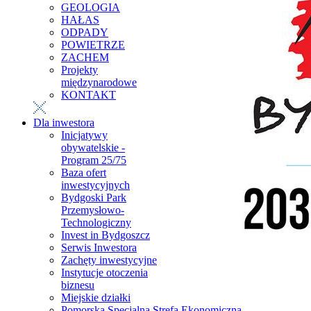
GEOLOGIA
HAŁAS
ODPADY
POWIETRZE
ZACHEM
Projekty
międzynarodowe
KONTAKT
Dla inwestora
Inicjatywy
obywatelskie -
Program 25/75
Baza ofert
inwestycyjnych
Bydgoski Park
Przemysłowo-
Technologiczny
Invest in Bydgoszcz
Serwis Inwestora
Zachęty inwestycyjne
Instytucje otoczenia
biznesu
Miejskie działki
Pomorska Specjalna Strefa Ekonomiczna