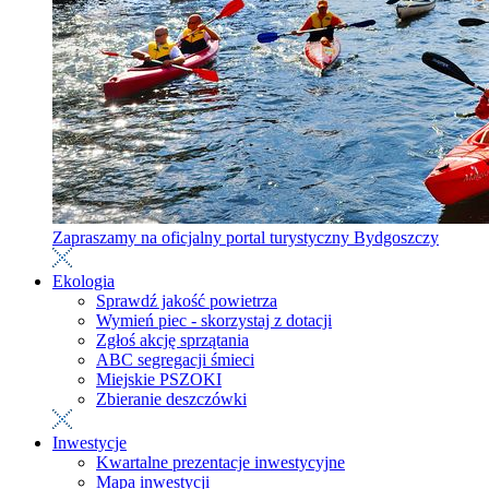
Zapraszamy na oficjalny portal turystyczny Bydgoszczy
Ekologia
Sprawdź jakość powietrza
Wymień piec - skorzystaj z dotacji
Zgłoś akcję sprzątania
ABC segregacji śmieci
Miejskie PSZOKI
Zbieranie deszczówki
Inwestycje
Kwartalne prezentacje inwestycyjne
Mapa inwestycji