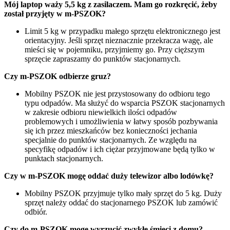
Mój laptop waży 5,5 kg z zasilaczem. Mam go rozkręcić, żeby
został przyjęty w m-PSZOK?
Limit 5 kg w przypadku małego sprzętu elektronicznego jest
orientacyjny. Jeśli sprzęt nieznacznie przekracza wagę, ale
mieści się w pojemniku, przyjmiemy go. Przy cięższym
sprzęcie zapraszamy do punktów stacjonarnych.
Czy m-PSZOK odbierze gruz?
Mobilny PSZOK nie jest przystosowany do odbioru tego
typu odpadów. Ma służyć do wsparcia PSZOK stacjonarnych
w zakresie odbioru niewielkich ilości odpadów
problemowych i umożliwienia w łatwy sposób pozbywania
się ich przez mieszkańców bez konieczności jechania
specjalnie do punktów stacjonarnych. Ze względu na
specyfikę odpadów i ich ciężar przyjmowane będą tylko w
punktach stacjonarnych.
Czy w m-PSZOK mogę oddać duży telewizor albo lodówkę?
Mobilny PSZOK przyjmuje tylko mały sprzęt do 5 kg. Duży
sprzęt należy oddać do stacjonarnego PSZOK lub zamówić
odbiór.
Czy do m-PSZOK mogę wyrzucić zwykłe śmieci z domu?