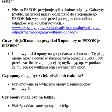
szafę?”
Nie. m-PSZOK przyjmuje tylko drobne odpady. Gabaryty
(meble, materace) należy dostarczyć do stacjonarnego
PSZOK lub wystawić przed posesję w dniu odbioru
odpadów wielkogabarytowych. -
www.czystabydgoszcz.pl/odpady-komunalne/oplaty-za-
odpady/harmonogramy-odbioru-odpadow
Co zrobić jeśli mam na przykład 5 opon, czy m-PSZOK je
przyjmie?
Limit wynosi 4 opony na gospodarstwo domowe. Tę piątą
oponę można oddać w stacjonarnym punkcie PSZOK lub
przekazać firmie zajmującej się utylizacją, np. w punktach
zajmująca się wulkanizacją i wymianami opon.
Czy opony mogą być z ciężarówki lub traktora?
Przyjmowane są wyłącznie opony z samochodów
osobowych.
Czy opony mogą być na feldze?”
Należy oddać same opony, bez felg.