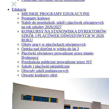
Edukacja
MIEJSKIE PROGRAMY EDUKACYJNE
Programy krajowe
Nabór do przedszkoli, szkół i placówek oświatowych
na rok szkolny 2026/2027
KONKURSY NA STANOWISKA DYREKTORÓW
SZKÓŁ I PLACÓWEK OŚWIATOWYCH W 2026
ROKU
Oferty pracy w placówkach oświatowych
Opieka nad dziećmi w wieku do lat 3
Placówki oświatowe prowadzone przez miasto
Bydgoszcz
Przedszkola publiczne prowadzone przez JST
Szkoły i placówki niepubliczne
Obwody szkół podstawowych
Otwarte konkursy ofert