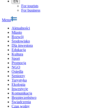
EN
For tourists
For business
Menu
Aktualności
Miasto
Rozwój
Środowisko
Dla inwestora
Edukacja
Kultura
Sport
Promocja
NGO
Osiedla
Seniorzy
Turystyka
Ekologia
Inwestycje
Komunikacja
Bezpieczeństwo
Świadczenia
Czas wolny