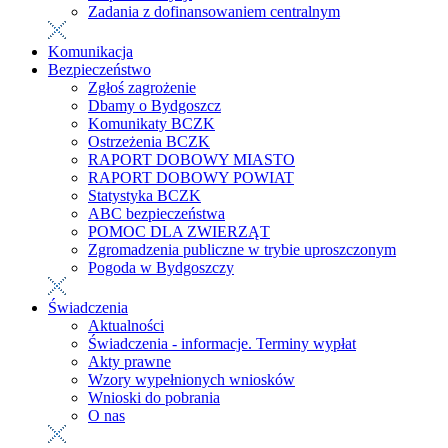
Zadania z dofinansowaniem centralnym
Komunikacja
Bezpieczeństwo
Zgłoś zagrożenie
Dbamy o Bydgoszcz
Komunikaty BCZK
Ostrzeżenia BCZK
RAPORT DOBOWY MIASTO
RAPORT DOBOWY POWIAT
Statystyka BCZK
ABC bezpieczeństwa
POMOC DLA ZWIERZĄT
Zgromadzenia publiczne w trybie uproszczonym
Pogoda w Bydgoszczy
Świadczenia
Aktualności
Świadczenia - informacje. Terminy wypłat
Akty prawne
Wzory wypełnionych wniosków
Wnioski do pobrania
O nas