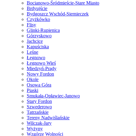
Bocianowo-Śródmieście-Stare Miasto
Brdyujście
Bydgoszcz Wschód-Siernieczek
Czyżkówko
Flisy
Glinki-Rupienica
Górzyskowo
Jachcice
Kapuściska
Leśne
Łęgnowo
Łęgnowo Wieś
Miedzyń-Prądy
Nowy Fordon
Okole
Osowa Góra
Piaski
Smukała-Opławiec-Janowo
Stary Fordon
Szwederowo
Tatrzańskie
Tereny Nadwiślańskie
Wilczak-Jary
Wyżyny
Wzgórze Wolności