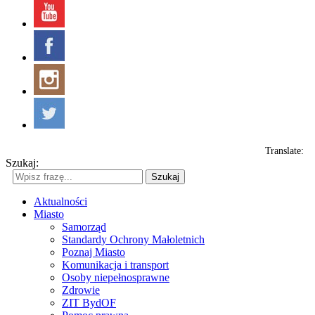
Translate:
Szukaj:
Szukaj
Aktualności
Miasto
Samorząd
Standardy Ochrony Małoletnich
Poznaj Miasto
Komunikacja i transport
Osoby niepełnosprawne
Zdrowie
ZIT BydOF