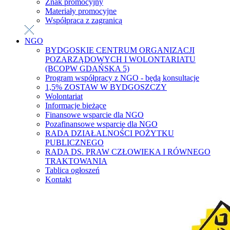
Znak promocyjny
Materiały promocyjne
Współpraca z zagranicą
NGO
BYDGOSKIE CENTRUM ORGANIZACJI
POZARZĄDOWYCH I WOLONTARIATU
(BCOPW GDAŃSKA 5)
Program współpracy z NGO - będą konsultacje
1,5% ZOSTAW W BYDGOSZCZY
Wolontariat
Informacje bieżące
Finansowe wsparcie dla NGO
Pozafinansowe wsparcie dla NGO
RADA DZIAŁALNOŚCI POŻYTKU
PUBLICZNEGO
RADA DS. PRAW CZŁOWIEKA I RÓWNEGO
TRAKTOWANIA
Tablica ogłoszeń
Kontakt