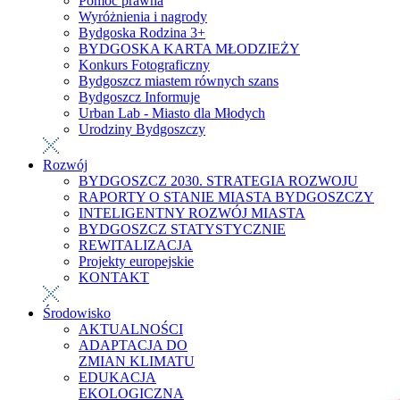
Pomoc prawna
Wyróżnienia i nagrody
Bydgoska Rodzina 3+
BYDGOSKA KARTA MŁODZIEŻY
Konkurs Fotograficzny
Bydgoszcz miastem równych szans
Bydgoszcz Informuje
Urban Lab - Miasto dla Młodych
Urodziny Bydgoszczy
Rozwój
BYDGOSZCZ 2030. STRATEGIA ROZWOJU
RAPORTY O STANIE MIASTA BYDGOSZCZY
INTELIGENTNY ROZWÓJ MIASTA
BYDGOSZCZ STATYSTYCZNIE
REWITALIZACJA
Projekty europejskie
KONTAKT
Środowisko
AKTUALNOŚCI
ADAPTACJA DO
ZMIAN KLIMATU
EDUKACJA
EKOLOGICZNA