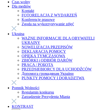
Czas wolny
Dla mediów
Kontakt
FOTORELACJA Z WYDARZEŃ
Konferencje prasowe
Zgoda na wykorzystywanie zdjęć
Ukraina
WAŻNE INFORMACJE DLA OBYWATELI
UKRAINY
NOWELIZACJA PRZEPISÓW
DEKLARACJA POMOCY
OPIEKA TYMCZASOWA
ZBIÓRKI i ODBIÓR DARÓW
PRACA / РОБОТА
PRZEDSIĘBIORCY DLA UCHODŹCÓW
Допомога громадянам України
PUNKTY POMOCY I DORADZTWA
Pomnik Wolności
Regulamin konkursu
Zarządzenie Prezydenta Miasta
KONTRAST