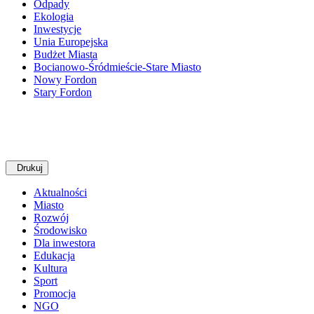
Odpady
Ekologia
Inwestycje
Unia Europejska
Budżet Miasta
Bocianowo-Śródmieście-Stare Miasto
Nowy Fordon
Stary Fordon
Drukuj
Aktualności
Miasto
Rozwój
Środowisko
Dla inwestora
Edukacja
Kultura
Sport
Promocja
NGO