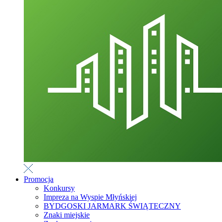
Promocja
Konkursy
Impreza na Wyspie Młyńskiej
BYDGOSKI JARMARK ŚWIĄTECZNY
Znaki miejskie