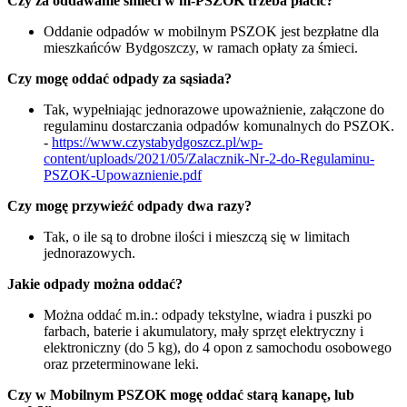
Czy za oddawanie śmieci w m-PSZOK trzeba płacić?
Oddanie odpadów w mobilnym PSZOK jest bezpłatne dla
mieszkańców Bydgoszczy, w ramach opłaty za śmieci.
Czy mogę oddać odpady za sąsiada?
Tak, wypełniając jednorazowe upoważnienie, załączone do
regulaminu dostarczania odpadów komunalnych do PSZOK.
-
https://www.czystabydgoszcz.pl/wp-
content/uploads/2021/05/Zalacznik-Nr-2-do-Regulaminu-
PSZOK-Upowaznienie.pdf
Czy mogę przywieźć odpady dwa razy?
Tak, o ile są to drobne ilości i mieszczą się w limitach
jednorazowych.
Jakie odpady można oddać?
Można oddać m.in.: odpady tekstylne, wiadra i puszki po
farbach, baterie i akumulatory, mały sprzęt elektryczny i
elektroniczny (do 5 kg), do 4 opon z samochodu osobowego
oraz przeterminowane leki.
Czy w Mobilnym PSZOK mogę oddać starą kanapę, lub