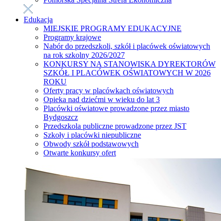
Edukacja
MIEJSKIE PROGRAMY EDUKACYJNE
Programy krajowe
Nabór do przedszkoli, szkół i placówek oświatowych
na rok szkolny 2026/2027
KONKURSY NA STANOWISKA DYREKTORÓW
SZKÓŁ I PLACÓWEK OŚWIATOWYCH W 2026
ROKU
Oferty pracy w placówkach oświatowych
Opieka nad dziećmi w wieku do lat 3
Placówki oświatowe prowadzone przez miasto
Bydgoszcz
Przedszkola publiczne prowadzone przez JST
Szkoły i placówki niepubliczne
Obwody szkół podstawowych
Otwarte konkursy ofert