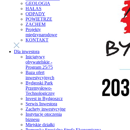
GEOLOGIA
HAŁAS
ODPADY
POWIETRZE
ZACHEM
Projekty
międzynarodowe
KONTAKT
Dla inwestora
Inicjatywy
obywatelskie -
Program 25/75
Baza ofert
inwestycyjnych
Bydgoski Park
Przemysłowo-
Technologiczny
Invest in Bydgoszcz
Serwis Inwestora
Zachęty inwestycyjne
Instytucje otoczenia
biznesu
Miejskie działki
Pomorska Specjalna Strefa Ekonomiczna