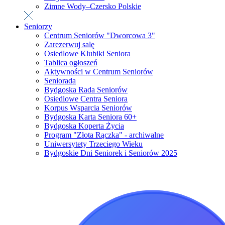
Zimne Wody–Czersko Polskie
Seniorzy
Centrum Seniorów "Dworcowa 3"
Zarezerwuj salę
Osiedlowe Klubiki Seniora
Tablica ogłoszeń
Aktywności w Centrum Seniorów
Seniorada
Bydgoska Rada Seniorów
Osiedlowe Centra Seniora
Korpus Wsparcia Seniorów
Bydgoska Karta Seniora 60+
Bydgoska Koperta Życia
Program "Złota Rączka" - archiwalne
Uniwersytety Trzeciego Wieku
Bydgoskie Dni Seniorek i Seniorów 2025