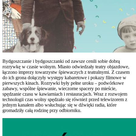
Bydgoszczanie i bydgoszczanki od zawsze cenili sobie dobrą
rozrywkę w czasie wolnym. Miasto odwiedzały teatry objazdowe,
łączono imprezy towarzystw śpiewaczych z teatralnymi. Z czasem
do ich grona dołączyły występy kabaretowe i pokazy filmowe w
pierwszych kinach. Rozrywki były pełne uroku – podwórkowe
zabawy, wspólne śpiewanie, wieczorne spacery po mieście,
spędzanie czasu w kawiarniach i restauracjach. Wraz z rozwojem
technologii czas wolny spędzało się również przed telewizorem z
jednym kanałem albo wsłuchując się w dźwięki radia, które
gromadziły całą rodzinę przy odbiorniku.