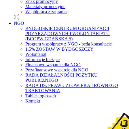
Znak promocyjny
Materiały promocyjne
Współpraca z zagranicą
NGO
BYDGOSKIE CENTRUM ORGANIZACJI
POZARZĄDOWYCH I WOLONTARIATU
(BCOPW GDAŃSKA 5)
Program współpracy z NGO - będą konsultacje
1,5% ZOSTAW W BYDGOSZCZY
Wolontariat
Informacje bieżące
Finansowe wsparcie dla NGO
Pozafinansowe wsparcie dla NGO
RADA DZIAŁALNOŚCI POŻYTKU
PUBLICZNEGO
RADA DS. PRAW CZŁOWIEKA I RÓWNEGO
TRAKTOWANIA
Tablica ogłoszeń
Kontakt