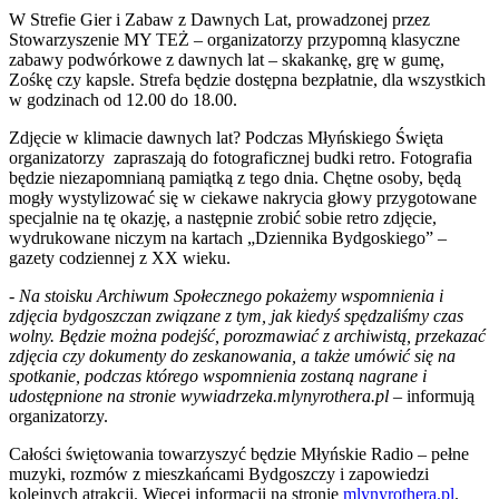
W Strefie Gier i Zabaw z Dawnych Lat, prowadzonej przez
Stowarzyszenie MY TEŻ – organizatorzy przypomną klasyczne
zabawy podwórkowe z dawnych lat – skakankę, grę w gumę,
Zośkę czy kapsle. Strefa będzie dostępna bezpłatnie, dla wszystkich
w godzinach od 12.00 do 18.00.
Zdjęcie w klimacie dawnych lat? Podczas Młyńskiego Święta
organizatorzy zapraszają do fotograficznej budki retro. Fotografia
będzie niezapomnianą pamiątką z tego dnia. Chętne osoby, będą
mogły wystylizować się w ciekawe nakrycia głowy przygotowane
specjalnie na tę okazję, a następnie zrobić sobie retro zdjęcie,
wydrukowane niczym na kartach „Dziennika Bydgoskiego” –
gazety codziennej z XX wieku.
-
Na stoisku Archiwum Społecznego pokażemy wspomnienia i
zdjęcia bydgoszczan związane z tym, jak kiedyś spędzaliśmy czas
wolny. Będzie można podejść, porozmawiać z archiwistą, przekazać
zdjęcia czy dokumenty do zeskanowania, a także umówić się na
spotkanie, podczas którego wspomnienia zostaną nagrane i
udostępnione na stronie wywiadrzeka.mlynyrothera.pl
– informują
organizatorzy.
Całości świętowania towarzyszyć będzie Młyńskie Radio – pełne
muzyki, rozmów z mieszkańcami Bydgoszczy i zapowiedzi
kolejnych atrakcji. Więcej informacji na stronie
mlynyrothera.pl
.