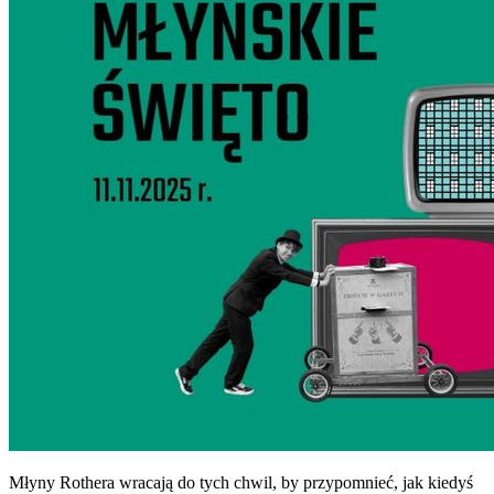
Młyny Rothera wracają do tych chwil, by przypomnieć, jak kiedyś