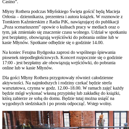
Casino”.
Młyny Rothera podczas Młyńskiego Święta gościć będą Macieja
Orłosia – dziennikarza, prezentera i autora książek. W rozmowie z
Tomkiem Kaźmierskim z Radia PiK, nawiązującej do publikacji
„Poza scenariuszem” opowie o kulisach pracy w mediach oraz o
tym, jak zmieniało się znaczenie czasu wolnego. Udział w spotkaniu
jest bezpłatny, obowiązują wejściówki do pobrania online lub w
kasie Młynów. Spotkane odbędzie się o godzinie 14.00.
Na koniec Ferajna Bydgoska zaprosi do wspólnego śpiewania
piosenek niepodległościowych. Koncert rozpocznie się o godzinie
17:00 - jest bezpłatny ale obowiązują wejściówki, do pobrania
online lub w kasie Młynów.
Dla gości Młyny Rothera przygotowały również całodzienne
aktywności. Na najmłodszych i rodziny czekać będzie strefa
warsztatowa, czynna w godz. 12.00–18.00. W ramach zajęć każdy
będzie mógł wykonać własną przypinkę lub zakładkę do książki,
którą zabierze ze sobą do domu. Będzie tutaj można usiąść na
wygodnych siedziskach i po prostu odpocząć. Wstęp wolny.