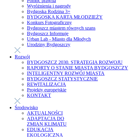
Pomoc prawna
Wyróżnienia i nagrody
Bydgoska Rodzina 3+
BYDGOSKA KARTA MŁODZIEŻY
Konkurs Fotograficzny
Bydgoszcz miastem równych szans
Bydgoszcz Informuje
Urban Lab - Miasto dla Młodych
Urodziny Bydgoszczy
Rozwój
BYDGOSZCZ 2030. STRATEGIA ROZWOJU
RAPORTY O STANIE MIASTA BYDGOSZCZY
INTELIGENTNY ROZWÓJ MIASTA
BYDGOSZCZ STATYSTYCZNIE
REWITALIZACJA
Projekty europejskie
KONTAKT
Środowisko
AKTUALNOŚCI
ADAPTACJA DO
ZMIAN KLIMATU
EDUKACJA
EKOLOGICZNA