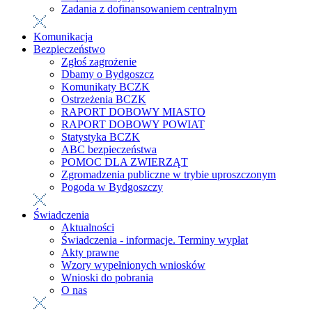
Zadania z dofinansowaniem centralnym
Komunikacja
Bezpieczeństwo
Zgłoś zagrożenie
Dbamy o Bydgoszcz
Komunikaty BCZK
Ostrzeżenia BCZK
RAPORT DOBOWY MIASTO
RAPORT DOBOWY POWIAT
Statystyka BCZK
ABC bezpieczeństwa
POMOC DLA ZWIERZĄT
Zgromadzenia publiczne w trybie uproszczonym
Pogoda w Bydgoszczy
Świadczenia
Aktualności
Świadczenia - informacje. Terminy wypłat
Akty prawne
Wzory wypełnionych wniosków
Wnioski do pobrania
O nas