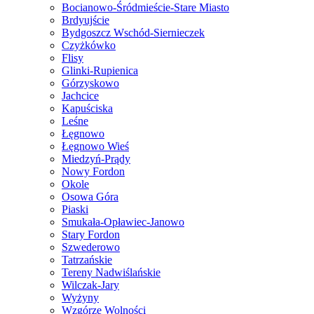
Bocianowo-Śródmieście-Stare Miasto
Brdyujście
Bydgoszcz Wschód-Siernieczek
Czyżkówko
Flisy
Glinki-Rupienica
Górzyskowo
Jachcice
Kapuściska
Leśne
Łęgnowo
Łęgnowo Wieś
Miedzyń-Prądy
Nowy Fordon
Okole
Osowa Góra
Piaski
Smukała-Opławiec-Janowo
Stary Fordon
Szwederowo
Tatrzańskie
Tereny Nadwiślańskie
Wilczak-Jary
Wyżyny
Wzgórze Wolności