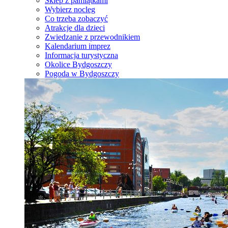
Sklep z pamiątkami
Wybierz nocleg
Co trzeba zobaczyć
Atrakcje dla dzieci
Zwiedzanie z przewodnikiem
Kalendarium imprez
Informacja turystyczna
Okolice Bydgoszczy
Pogoda w Bydgoszczy