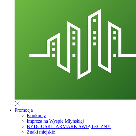
Promocja
Konkursy
Impreza na Wyspie Młyńskiej
BYDGOSKI JARMARK ŚWIĄTECZNY
Znaki miejskie