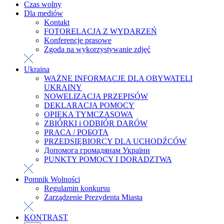
Czas wolny
Dla mediów
Kontakt
FOTORELACJA Z WYDARZEŃ
Konferencje prasowe
Zgoda na wykorzystywanie zdjęć
Ukraina
WAŻNE INFORMACJE DLA OBYWATELI
UKRAINY
NOWELIZACJA PRZEPISÓW
DEKLARACJA POMOCY
OPIEKA TYMCZASOWA
ZBIÓRKI i ODBIÓR DARÓW
PRACA / РОБОТА
PRZEDSIĘBIORCY DLA UCHODŹCÓW
Допомога громадянам України
PUNKTY POMOCY I DORADZTWA
Pomnik Wolności
Regulamin konkursu
Zarządzenie Prezydenta Miasta
KONTRAST