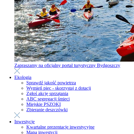
Zapraszamy na oficjalny portal turystyczny Bydgoszczy
Ekologia
Sprawdź jakość powietrza
Wymień piec - skorzystaj z dotacji
Zgłoś akcję sprzątania
ABC segregacji śmieci
Miejskie PSZOKI
Zbieranie deszczówki
Inwestycje
Kwartalne prezentacje inwestycyjne
Mapa inwestycji