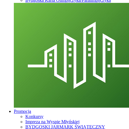
Bydgoska Karta Olimpijczyka/Paralimpijczyka
Promocja
Konkursy
Impreza na Wyspie Młyńskiej
BYDGOSKI JARMARK ŚWIĄTECZNY