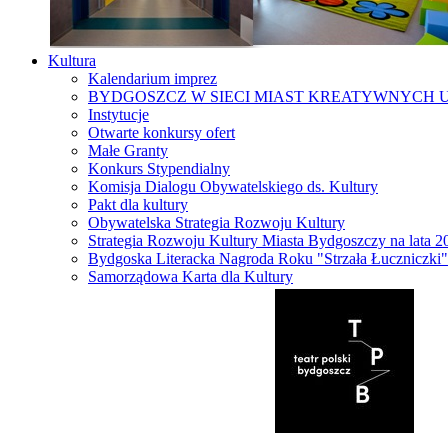
Kultura
Kalendarium imprez
BYDGOSZCZ W SIECI MIAST KREATYWNYCH 
Instytucje
Otwarte konkursy ofert
Małe Granty
Konkurs Stypendialny
Komisja Dialogu Obywatelskiego ds. Kultury
Pakt dla kultury
Obywatelska Strategia Rozwoju Kultury
Strategia Rozwoju Kultury Miasta Bydgoszczy na lata 
Bydgoska Literacka Nagroda Roku "Strzała Łuczniczki"
Samorządowa Karta dla Kultury