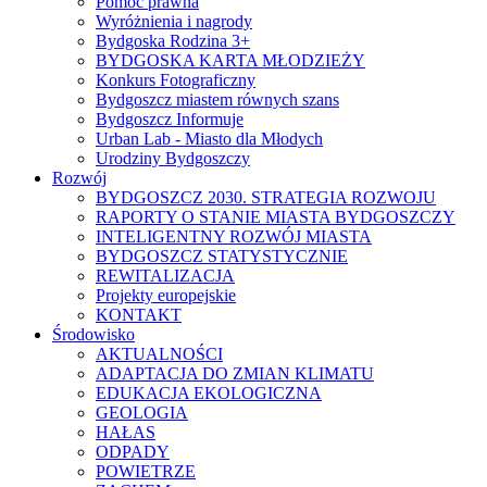
Pomoc prawna
Wyróżnienia i nagrody
Bydgoska Rodzina 3+
BYDGOSKA KARTA MŁODZIEŻY
Konkurs Fotograficzny
Bydgoszcz miastem równych szans
Bydgoszcz Informuje
Urban Lab - Miasto dla Młodych
Urodziny Bydgoszczy
Rozwój
BYDGOSZCZ 2030. STRATEGIA ROZWOJU
RAPORTY O STANIE MIASTA BYDGOSZCZY
INTELIGENTNY ROZWÓJ MIASTA
BYDGOSZCZ STATYSTYCZNIE
REWITALIZACJA
Projekty europejskie
KONTAKT
Środowisko
AKTUALNOŚCI
ADAPTACJA DO ZMIAN KLIMATU
EDUKACJA EKOLOGICZNA
GEOLOGIA
HAŁAS
ODPADY
POWIETRZE