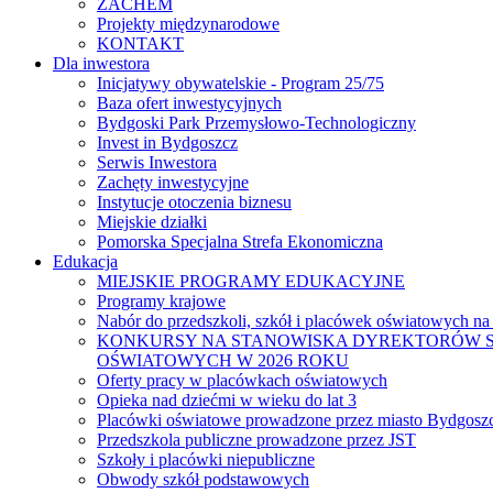
ZACHEM
Projekty międzynarodowe
KONTAKT
Dla inwestora
Inicjatywy obywatelskie - Program 25/75
Baza ofert inwestycyjnych
Bydgoski Park Przemysłowo-Technologiczny
Invest in Bydgoszcz
Serwis Inwestora
Zachęty inwestycyjne
Instytucje otoczenia biznesu
Miejskie działki
Pomorska Specjalna Strefa Ekonomiczna
Edukacja
MIEJSKIE PROGRAMY EDUKACYJNE
Programy krajowe
Nabór do przedszkoli, szkół i placówek oświatowych na
KONKURSY NA STANOWISKA DYREKTORÓW S
OŚWIATOWYCH W 2026 ROKU
Oferty pracy w placówkach oświatowych
Opieka nad dziećmi w wieku do lat 3
Placówki oświatowe prowadzone przez miasto Bydgosz
Przedszkola publiczne prowadzone przez JST
Szkoły i placówki niepubliczne
Obwody szkół podstawowych