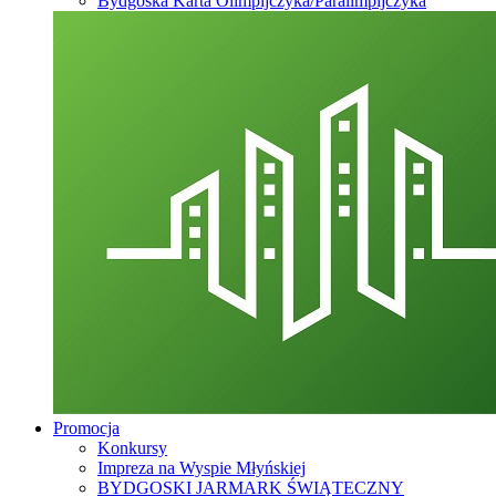
Bydgoska Karta Olimpijczyka/Paralimpijczyka
Promocja
Konkursy
Impreza na Wyspie Młyńskiej
BYDGOSKI JARMARK ŚWIĄTECZNY