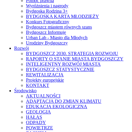
Pomoc prawna
Wyróżnienia i nagrody
Bydgoska Rodzina 3+
BYDGOSKA KARTA MŁODZIEŻY
Konkurs Fotograficzny
Bydgoszcz miastem równych szans
Bydgoszcz Informuje
Urban Lab - Miasto dla Młodych
Urodziny Bydgoszczy
Rozwój
BYDGOSZCZ 2030. STRATEGIA ROZWOJU
RAPORTY O STANIE MIASTA BYDGOSZCZY
INTELIGENTNY ROZWÓJ MIASTA
BYDGOSZCZ STATYSTYCZNIE
REWITALIZACJA
Projekty europejskie
KONTAKT
Środowisko
AKTUALNOŚCI
ADAPTACJA DO ZMIAN KLIMATU
EDUKACJA EKOLOGICZNA
GEOLOGIA
HAŁAS
ODPADY
POWIETRZE