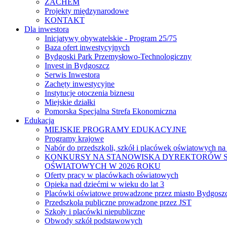
ZACHEM
Projekty międzynarodowe
KONTAKT
Dla inwestora
Inicjatywy obywatelskie - Program 25/75
Baza ofert inwestycyjnych
Bydgoski Park Przemysłowo-Technologiczny
Invest in Bydgoszcz
Serwis Inwestora
Zachęty inwestycyjne
Instytucje otoczenia biznesu
Miejskie działki
Pomorska Specjalna Strefa Ekonomiczna
Edukacja
MIEJSKIE PROGRAMY EDUKACYJNE
Programy krajowe
Nabór do przedszkoli, szkół i placówek oświatowych na
KONKURSY NA STANOWISKA DYREKTORÓW S
OŚWIATOWYCH W 2026 ROKU
Oferty pracy w placówkach oświatowych
Opieka nad dziećmi w wieku do lat 3
Placówki oświatowe prowadzone przez miasto Bydgosz
Przedszkola publiczne prowadzone przez JST
Szkoły i placówki niepubliczne
Obwody szkół podstawowych