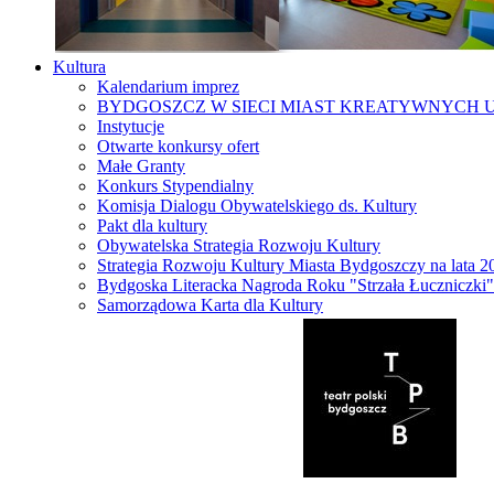
Kultura
Kalendarium imprez
BYDGOSZCZ W SIECI MIAST KREATYWNYCH 
Instytucje
Otwarte konkursy ofert
Małe Granty
Konkurs Stypendialny
Komisja Dialogu Obywatelskiego ds. Kultury
Pakt dla kultury
Obywatelska Strategia Rozwoju Kultury
Strategia Rozwoju Kultury Miasta Bydgoszczy na lata 
Bydgoska Literacka Nagroda Roku "Strzała Łuczniczki"
Samorządowa Karta dla Kultury