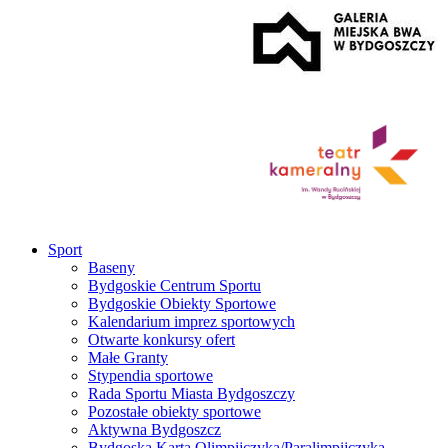
Sport
Baseny
Bydgoskie Centrum Sportu
Bydgoskie Obiekty Sportowe
Kalendarium imprez sportowych
Otwarte konkursy ofert
Małe Granty
Stypendia sportowe
Rada Sportu Miasta Bydgoszczy
Pozostałe obiekty sportowe
Aktywna Bydgoszcz
Bydgoska Karta Olimpijczyka/Paralimpijczyka