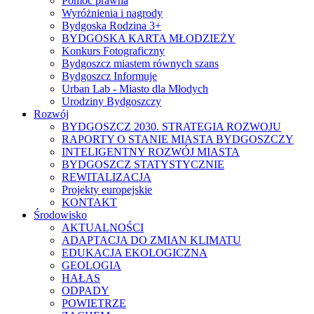
Pomoc prawna
Wyróżnienia i nagrody
Bydgoska Rodzina 3+
BYDGOSKA KARTA MŁODZIEŻY
Konkurs Fotograficzny
Bydgoszcz miastem równych szans
Bydgoszcz Informuje
Urban Lab - Miasto dla Młodych
Urodziny Bydgoszczy
Rozwój
BYDGOSZCZ 2030. STRATEGIA ROZWOJU
RAPORTY O STANIE MIASTA BYDGOSZCZY
INTELIGENTNY ROZWÓJ MIASTA
BYDGOSZCZ STATYSTYCZNIE
REWITALIZACJA
Projekty europejskie
KONTAKT
Środowisko
AKTUALNOŚCI
ADAPTACJA DO ZMIAN KLIMATU
EDUKACJA EKOLOGICZNA
GEOLOGIA
HAŁAS
ODPADY
POWIETRZE