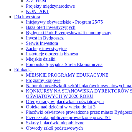
ZACHEM
Projekty międzynarodowe
KONTAKT
Dla inwestora
Inicjatywy obywatelskie - Program 25/75
Baza ofert inwestycyjnych
Bydgoski Park Przemysłowo-Technologiczny
Invest in Bydgoszcz
Serwis Inwestora
Zachęty inwestycyjne
Instytucje otoczenia biznesu
Miejskie działki
Pomorska Specjalna Strefa Ekonomiczna
Edukacja
MIEJSKIE PROGRAMY EDUKACYJNE
Programy krajowe
Nabór do przedszkoli, szkół i placówek oświatowych na
KONKURSY NA STANOWISKA DYREKTORÓW S
OŚWIATOWYCH W 2026 ROKU
Oferty pracy w placówkach oświatowych
Opieka nad dziećmi w wieku do lat 3
Placówki oświatowe prowadzone przez miasto Bydgosz
Przedszkola publiczne prowadzone przez JST
Szkoły i placówki niepubliczne
Obwody szkół podstawowych