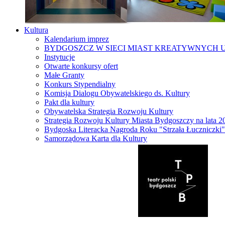
Kultura
Kalendarium imprez
BYDGOSZCZ W SIECI MIAST KREATYWNYCH 
Instytucje
Otwarte konkursy ofert
Małe Granty
Konkurs Stypendialny
Komisja Dialogu Obywatelskiego ds. Kultury
Pakt dla kultury
Obywatelska Strategia Rozwoju Kultury
Strategia Rozwoju Kultury Miasta Bydgoszczy na lata 
Bydgoska Literacka Nagroda Roku "Strzała Łuczniczki"
Samorządowa Karta dla Kultury