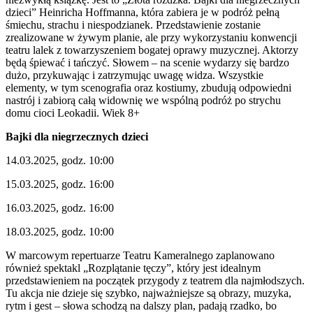
dzieci” Heinricha Hoffmanna, która zabiera je w podróż pełną
śmiechu, strachu i niespodzianek. Przedstawienie zostanie
zrealizowane w żywym planie, ale przy wykorzystaniu konwencji
teatru lalek z towarzyszeniem bogatej oprawy muzycznej. Aktorzy
będą śpiewać i tańczyć. Słowem – na scenie wydarzy się bardzo
dużo, przykuwając i zatrzymując uwagę widza. Wszystkie
elementy, w tym scenografia oraz kostiumy, zbudują odpowiedni
nastrój i zabiorą całą widownię we wspólną podróż po strychu
domu cioci Leokadii. Wiek 8+
Bajki dla niegrzecznych dzieci
14.03.2025, godz. 10:00
15.03.2025, godz. 16:00
16.03.2025, godz. 16:00
18.03.2025, godz. 10:00
W marcowym repertuarze Teatru Kameralnego zaplanowano
również spektakl „Rozplątanie tęczy”, który jest idealnym
przedstawieniem na początek przygody z teatrem dla najmłodszych.
Tu akcja nie dzieje się szybko, najważniejsze są obrazy, muzyka,
rytm i gest – słowa schodzą na dalszy plan, padają rzadko, bo