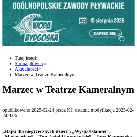
Tutaj jesteś:
Strona główna
»
Aktualności
»
Marzec w Teatrze Kameralnym
Marzec w Teatrze Kameralnym
opublikowano 2025-02-24 przez KJ, ostatnia modyfikacja 2025-02-
24 9:06
„Bajki dla niegrzecznych dzieci”, „Wyspa/Islander”,
„Madagaskar”, „Trzy świnki i przyjaciele”, „Jana Kaczmarka