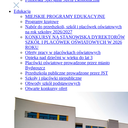
Edukacja
MIEJSKIE PROGRAMY EDUKACYJNE
Programy krajowe
Nabór do przedszkoli, szkół i placówek oświatowych
na rok szkolny 2026/2027
KONKURSY NA STANOWISKA DYREKTORÓW
SZKÓŁ I PLACÓWEK OŚWIATOWYCH W 2026
ROKU
Oferty pracy w placówkach oświatowych
Opieka nad dziećmi w wieku do lat 3
Placówki oświatowe prowadzone przez miasto
Bydgoszcz
Przedszkola publiczne prowadzone przez JST
Szkoły i placówki niepubliczne
Obwody szkół podstawowych
Otwarte konkursy ofert