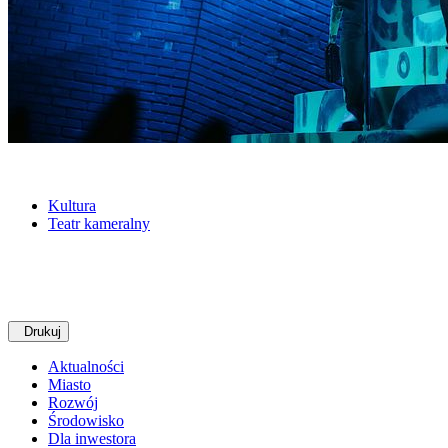
Kultura
Teatr kameralny
Drukuj
Aktualności
Miasto
Rozwój
Środowisko
Dla inwestora