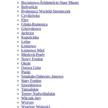
Bocianowo-Śródmieście-Stare Miasto
Brdyujście
Bydgoszcz Wschód-Siernieczek
Czyżkówko
Flisy
Glinki-Rupienica
Górzyskowo
Jachcice
Kapuściska
Leśne
Łęgnowo
Łęgnowo Wieś
Miedzyń-Prądy
Nowy Fordon
Okole
Osowa Góra
Piaski
Smukała-Opławiec-Janowo
Stary Fordon
Szwederowo
Tatrzańskie
Tereny Nadwiślańskie
Wilczak-Jary
Wyżyny
Wzgórze Wolności