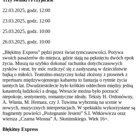
22.03.2025, godz. 12:00
23.03.2025, godz. 12:00
25.03.2025, godz. 10:00
26.03.2025, godz. 10:00
„Błękitny Express” pędzi przez świat tymczasowości. Porywa
swoich pasażerów do miejsca, gdzie stają na pęknięciu dwóch epok
życia. Muszą na szybko dokonać rachunku dotychczasowych
zysków i strat, by móc rozliczyć się z zasłyszaną w dzieciństwie
bajką o miłości. Teatralno-muzyczny kolaż złożony z piosenek z
repertuaru międzywojennego kabaretu to fantazja o rytmie życia
tamtych lat. Dwudziestolecie było krótkim oddechem między jedną
katastrofą ludzkości a drugą. Wreszcie można było porzucić
niepokoje, sentymenty, romantyczne ideały. Teksty H. Ordonówny,
A. Własta, M. Hemara, czy J. Tuwima wybrzmią na scenie w
nowych, muzycznych interpretacjach. W spektaklu wykorzystane są
fragmenty powieści „Pożegnanie Jesieni” S.I. Witkiewicza oraz
wiersza „Czarna Wiosna” A. Słonimskiego. Wiek 16+.
Błękitny Express