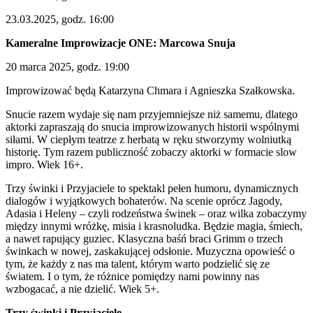
23.03.2025, godz. 16:00
Kameralne Improwizacje ONE: Marcowa Snuja
20 marca 2025, godz. 19:00
Improwizować będą Katarzyna Chmara i Agnieszka Szałkowska.
Snucie razem wydaje się nam przyjemniejsze niż samemu, dlatego
aktorki zapraszają do snucia improwizowanych historii wspólnymi
siłami. W ciepłym teatrze z herbatą w ręku stworzymy wolniutką
historię. Tym razem publiczność zobaczy aktorki w formacie slow
impro. Wiek 16+.
Trzy świnki i Przyjaciele to spektakl pełen humoru, dynamicznych
dialogów i wyjątkowych bohaterów. Na scenie oprócz Jagody,
Adasia i Heleny – czyli rodzeństwa świnek – oraz wilka zobaczymy
między innymi wróżkę, misia i krasnoludka. Będzie magia, śmiech,
a nawet rapujący guziec. Klasyczna baśń braci Grimm o trzech
świnkach w nowej, zaskakującej odsłonie. Muzyczna opowieść o
tym, że każdy z nas ma talent, którym warto podzielić się ze
światem. I o tym, że różnice pomiędzy nami powinny nas
wzbogacać, a nie dzielić. Wiek 5+.
Trzy świnki i Przyjaciele