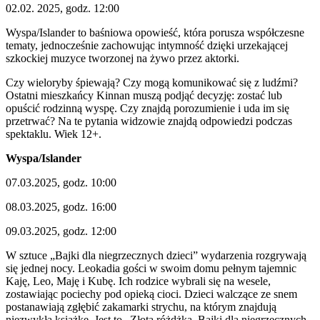
02.02. 2025, godz. 12:00
Wyspa/Islander to baśniowa opowieść, która porusza współczesne
tematy, jednocześnie zachowując intymność dzięki urzekającej
szkockiej muzyce tworzonej na żywo przez aktorki.
Czy wieloryby śpiewają? Czy mogą komunikować się z ludźmi?
Ostatni mieszkańcy Kinnan muszą podjąć decyzję: zostać lub
opuścić rodzinną wyspę. Czy znajdą porozumienie i uda im się
przetrwać? Na te pytania widzowie znajdą odpowiedzi podczas
spektaklu. Wiek 12+.
Wyspa/Islander
07.03.2025, godz. 10:00
08.03.2025, godz. 16:00
09.03.2025, godz. 12:00
W sztuce „Bajki dla niegrzecznych dzieci” wydarzenia rozgrywają
się jednej nocy. Leokadia gości w swoim domu pełnym tajemnic
Kaję, Leo, Maję i Kubę. Ich rodzice wybrali się na wesele,
zostawiając pociechy pod opieką cioci. Dzieci walczące ze snem
postanawiają zgłębić zakamarki strychu, na którym znajdują
niezwykłą książkę. Jest to „Złota różdżka. Bajki dla niegrzecznych