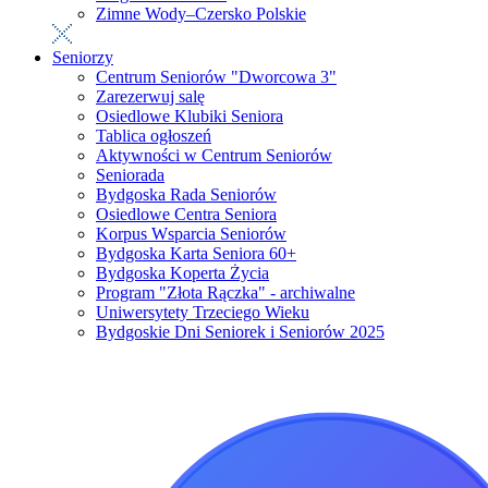
Zimne Wody–Czersko Polskie
Seniorzy
Centrum Seniorów "Dworcowa 3"
Zarezerwuj salę
Osiedlowe Klubiki Seniora
Tablica ogłoszeń
Aktywności w Centrum Seniorów
Seniorada
Bydgoska Rada Seniorów
Osiedlowe Centra Seniora
Korpus Wsparcia Seniorów
Bydgoska Karta Seniora 60+
Bydgoska Koperta Życia
Program "Złota Rączka" - archiwalne
Uniwersytety Trzeciego Wieku
Bydgoskie Dni Seniorek i Seniorów 2025