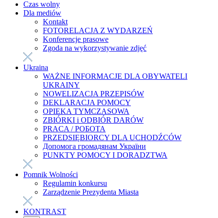
Czas wolny
Dla mediów
Kontakt
FOTORELACJA Z WYDARZEŃ
Konferencje prasowe
Zgoda na wykorzystywanie zdjęć
Ukraina
WAŻNE INFORMACJE DLA OBYWATELI
UKRAINY
NOWELIZACJA PRZEPISÓW
DEKLARACJA POMOCY
OPIEKA TYMCZASOWA
ZBIÓRKI i ODBIÓR DARÓW
PRACA / РОБОТА
PRZEDSIĘBIORCY DLA UCHODŹCÓW
Допомога громадянам України
PUNKTY POMOCY I DORADZTWA
Pomnik Wolności
Regulamin konkursu
Zarządzenie Prezydenta Miasta
KONTRAST