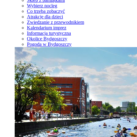
Sklep z pamiątkami
Wybierz nocleg
Co trzeba zobaczyć
Atrakcje dla dzieci
Zwiedzanie z przewodnikiem
Kalendarium imprez
Informacja turystyczna
Okolice Bydgoszczy
Pogoda w Bydgoszczy