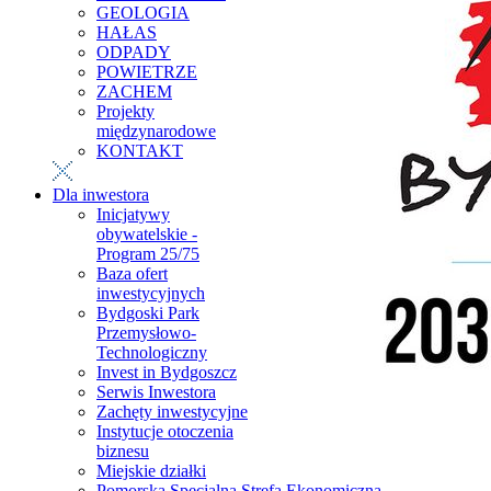
GEOLOGIA
HAŁAS
ODPADY
POWIETRZE
ZACHEM
Projekty
międzynarodowe
KONTAKT
Dla inwestora
Inicjatywy
obywatelskie -
Program 25/75
Baza ofert
inwestycyjnych
Bydgoski Park
Przemysłowo-
Technologiczny
Invest in Bydgoszcz
Serwis Inwestora
Zachęty inwestycyjne
Instytucje otoczenia
biznesu
Miejskie działki
Pomorska Specjalna Strefa Ekonomiczna