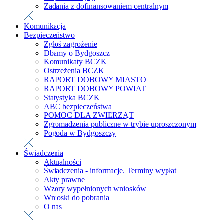
Zadania z dofinansowaniem centralnym
Komunikacja
Bezpieczeństwo
Zgłoś zagrożenie
Dbamy o Bydgoszcz
Komunikaty BCZK
Ostrzeżenia BCZK
RAPORT DOBOWY MIASTO
RAPORT DOBOWY POWIAT
Statystyka BCZK
ABC bezpieczeństwa
POMOC DLA ZWIERZĄT
Zgromadzenia publiczne w trybie uproszczonym
Pogoda w Bydgoszczy
Świadczenia
Aktualności
Świadczenia - informacje. Terminy wypłat
Akty prawne
Wzory wypełnionych wniosków
Wnioski do pobrania
O nas