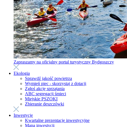
Zapraszamy na oficjalny portal turystyczny Bydgoszczy
Ekologia
Sprawdź jakość powietrza
Wymień piec - skorzystaj z dotacji
Zgłoś akcję sprzątania
ABC segregacji śmieci
Miejskie PSZOKI
Zbieranie deszczówki
Inwestycje
Kwartalne prezentacje inwestycyjne
Mapa inwestycji