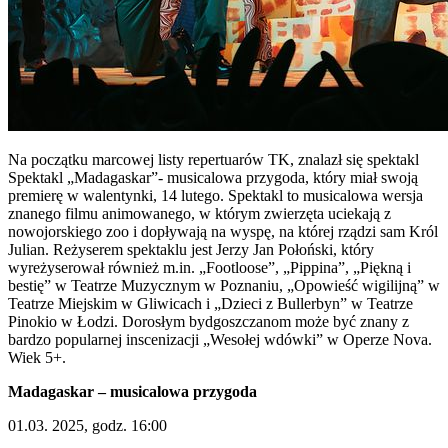
Na początku marcowej listy repertuarów TK, znalazł się spektakl
Spektakl „Madagaskar”- musicalowa przygoda, który miał swoją
premierę w walentynki, 14 lutego. Spektakl to musicalowa wersja
znanego filmu animowanego, w którym zwierzęta uciekają z
nowojorskiego zoo i dopływają na wyspę, na której rządzi sam Król
Julian. Reżyserem spektaklu jest Jerzy Jan Połoński, który
wyreżyserował również m.in. „Footloose”, „Pippina”, „Piękną i
bestię” w Teatrze Muzycznym w Poznaniu, „Opowieść wigilijną” w
Teatrze Miejskim w Gliwicach i „Dzieci z Bullerbyn” w Teatrze
Pinokio w Łodzi. Dorosłym bydgoszczanom może być znany z
bardzo popularnej inscenizacji „Wesołej wdówki” w Operze Nova.
Wiek 5+.
Madagaskar – musicalowa przygoda
01.03. 2025, godz. 16:00