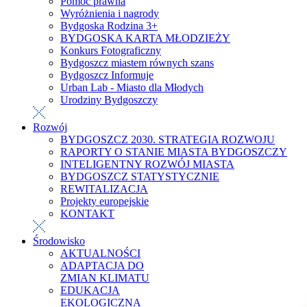
Pomoc prawna
Wyróżnienia i nagrody
Bydgoska Rodzina 3+
BYDGOSKA KARTA MŁODZIEŻY
Konkurs Fotograficzny
Bydgoszcz miastem równych szans
Bydgoszcz Informuje
Urban Lab - Miasto dla Młodych
Urodziny Bydgoszczy
Rozwój
BYDGOSZCZ 2030. STRATEGIA ROZWOJU
RAPORTY O STANIE MIASTA BYDGOSZCZY
INTELIGENTNY ROZWÓJ MIASTA
BYDGOSZCZ STATYSTYCZNIE
REWITALIZACJA
Projekty europejskie
KONTAKT
Środowisko
AKTUALNOŚCI
ADAPTACJA DO
ZMIAN KLIMATU
EDUKACJA
EKOLOGICZNA