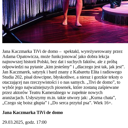
Jana Kaczmarka TiVi de domo – spektakl, wyreżyserowany przez
Adama Opatowicza, może funkcjonować jako dobra lekcja
najnowszej historii Polski, bez dat i suchych faktów, ale z próbą
odpowiedzi na pytanie „kim jesteśmy” i „dlaczego jest tak, jak jest”.
Jan Kaczmarek, satyryk i bard znany z Kabaretu Elita i radiowego
Studia 202, pisał dowcipne, błyskotliwe, a nieraz i gorzkie teksty o
otaczającej nas rzeczywistości i o nas samych. „Tivi de domo”, to
wybór jego najważniejszych piosenek, które zostaną zaśpiewane
przez aktorów Teatru Kameralnego w zupełnie nowych
aranżacjach. Usłyszymy m.in. takie utwory jak: „Kurna chata”,
„Czego się boisz głupia” i „Do serca przytul psa”. Wiek 16+.
Jana Kaczmarka TiVi de domo
29.03.2025, godz. 17:00