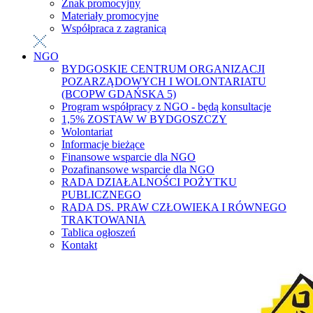
Znak promocyjny
Materiały promocyjne
Współpraca z zagranicą
NGO
BYDGOSKIE CENTRUM ORGANIZACJI
POZARZĄDOWYCH I WOLONTARIATU
(BCOPW GDAŃSKA 5)
Program współpracy z NGO - będą konsultacje
1,5% ZOSTAW W BYDGOSZCZY
Wolontariat
Informacje bieżące
Finansowe wsparcie dla NGO
Pozafinansowe wsparcie dla NGO
RADA DZIAŁALNOŚCI POŻYTKU
PUBLICZNEGO
RADA DS. PRAW CZŁOWIEKA I RÓWNEGO
TRAKTOWANIA
Tablica ogłoszeń
Kontakt