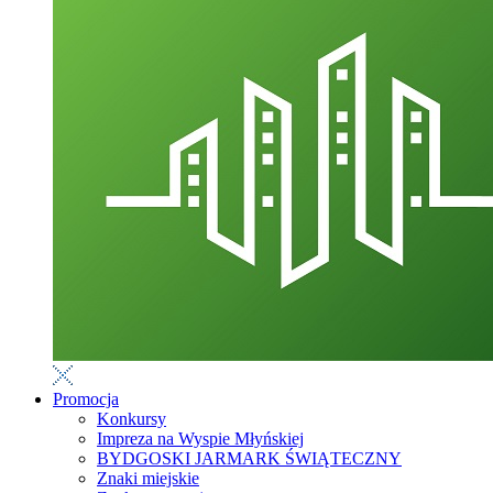
Promocja
Konkursy
Impreza na Wyspie Młyńskiej
BYDGOSKI JARMARK ŚWIĄTECZNY
Znaki miejskie